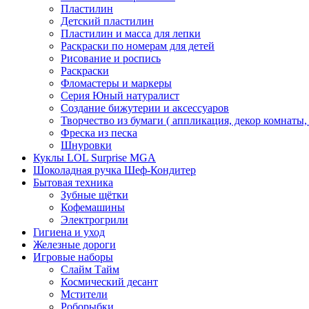
Пластилин
Детский пластилин
Пластилин и масса для лепки
Раскраски по номерам для детей
Рисование и роспись
Раскраски
Фломастеры и маркеры
Серия Юный натуралист
Создание бижутерии и аксессуаров
Творчество из бумаги ( аппликация, декор комнаты,
Фреска из песка
Шнуровки
Куклы LOL Surprise MGA
Шоколадная ручка Шеф-Кондитер
Бытовая техника
Зубные щётки
Кофемашины
Электрогрили
Гигиена и уход
Железные дороги
Игровые наборы
Слайм Тайм
Космический десант
Мстители
Роборыбки