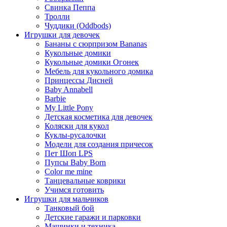
Свинка Пеппа
Тролли
Чуддики (Oddbods)
Игрушки для девочек
Бананы с сюрпризом Bananas
Кукольные домики
Кукольные домики Огонек
Мебель для кукольного домика
Принцессы Дисней
Baby Annabell
Barbie
My Little Pony
Детская косметика для девочек
Коляски для кукол
Куклы-русалочки
Модели для создания причесок
Пет Шоп LPS
Пупсы Baby Born
Сolor me mine
Танцевальные коврики
Учимся готовить
Игрушки для мальчиков
Танковый бой
Детские гаражи и парковки
Машинки и техника