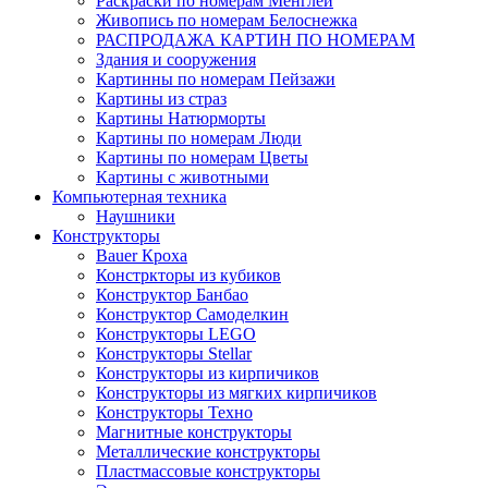
Раскраски по номерам Менглей
Живопись по номерам Белоснежка
РАСПРОДАЖА КАРТИН ПО НОМЕРАМ
Здания и сооружения
Картинны по номерам Пейзажи
Картины из страз
Картины Натюрморты
Картины по номерам Люди
Картины по номерам Цветы
Картины с животными
Компьютерная техника
Наушники
Конструкторы
Bauer Кроха
Констркторы из кубиков
Конструктор Банбао
Конструктор Самоделкин
Конструкторы LEGO
Конструкторы Stellar
Конструкторы из кирпичиков
Конструкторы из мягких кирпичиков
Конструкторы Техно
Магнитные конструкторы
Металлические конструкторы
Пластмассовые конструкторы