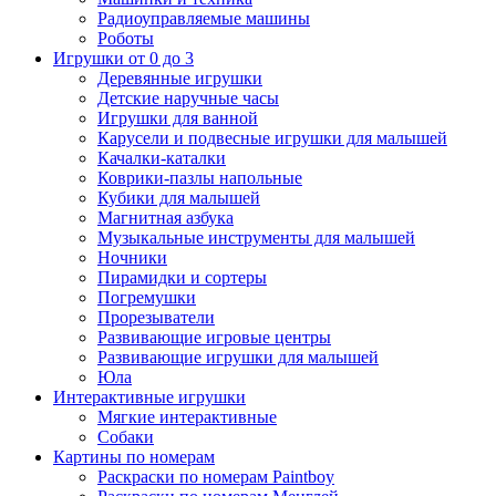
Радиоуправляемые машины
Роботы
Игрушки от 0 до 3
Деревянные игрушки
Детские наручные часы
Игрушки для ванной
Карусели и подвесные игрушки для малышей
Качалки-каталки
Коврики-пазлы напольные
Кубики для малышей
Магнитная азбука
Музыкальные инструменты для малышей
Ночники
Пирамидки и сортеры
Погремушки
Прорезыватели
Развивающие игровые центры
Развивающие игрушки для малышей
Юла
Интерактивные игрушки
Мягкие интерактивные
Собаки
Картины по номерам
Раскраски по номерам Paintboy