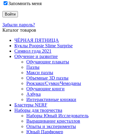
Запомнить меня
Забыли пароль?
Каталог товаров
ЧЁРНАЯ ПЯТНИЦА
Куклы Poopsie Slime Surprise
Символ года 2021
Обучение и развитие
Обучающие плакаты
Пазлы
Макси пазлы
Объемные 3D пазлы
Рюкзаки/Сумки/Чемоданы
Обучающие книги
Азбука
Интерактивные книжки
Бластеры NERF
Наборы для творчества
Наборы Юный Исследователь
Выращивание кристаллов
Опыты и эксперименты
Юный Парфюмер