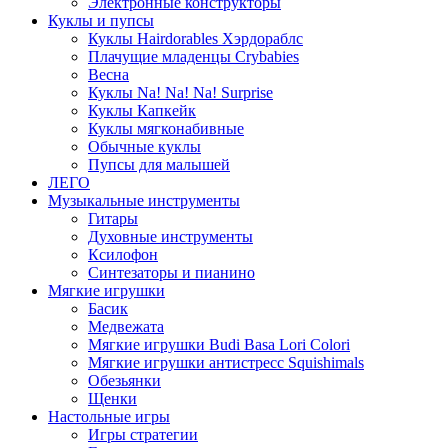
Электронные конструкторы
Куклы и пупсы
Куклы Hairdorables Хэрдораблс
Плачущие младенцы Crybabies
Весна
Куклы Na! Na! Na! Surprise
Куклы Капкейк
Куклы мягконабивные
Обычные куклы
Пупсы для малышей
ЛЕГО
Музыкальные инструменты
Гитары
Духовные инструменты
Ксилофон
Синтезаторы и пианино
Мягкие игрушки
Басик
Медвежата
Мягкие игрушки Budi Basa Lori Colori
Мягкие игрушки антистресс Squishimals
Обезьянки
Щенки
Настольные игры
Игры стратегии