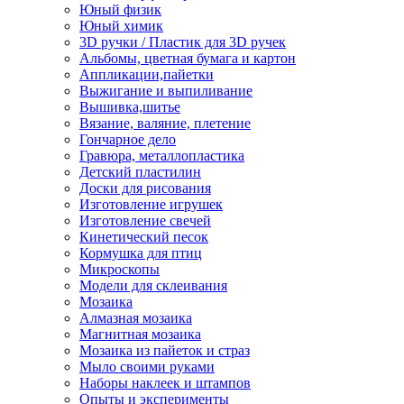
Юный физик
Юный химик
3D ручки / Пластик для 3D ручек
Альбомы, цветная бумага и картон
Аппликации,пайетки
Выжигание и выпиливание
Вышивка,шитье
Вязание, валяние, плетение
Гончарное дело
Гравюра, металлопластика
Детский пластилин
Доски для рисования
Изготовление игрушек
Изготовление свечей
Кинетический песок
Кормушка для птиц
Микроскопы
Модели для склеивания
Мозаика
Алмазная мозаика
Магнитная мозаика
Мозаика из пайеток и страз
Мыло своими руками
Наборы наклеек и штампов
Опыты и эксперименты