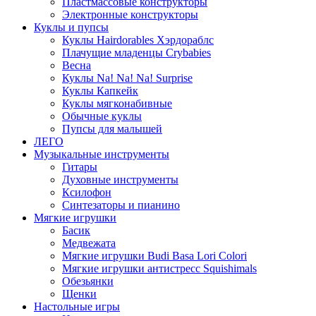
Пластмассовые конструкторы
Электронные конструкторы
Куклы и пупсы
Куклы Hairdorables Хэрдораблс
Плачущие младенцы Crybabies
Весна
Куклы Na! Na! Na! Surprise
Куклы Капкейк
Куклы мягконабивные
Обычные куклы
Пупсы для малышей
ЛЕГО
Музыкальные инструменты
Гитары
Духовные инструменты
Ксилофон
Синтезаторы и пианино
Мягкие игрушки
Басик
Медвежата
Мягкие игрушки Budi Basa Lori Colori
Мягкие игрушки антистресс Squishimals
Обезьянки
Щенки
Настольные игры