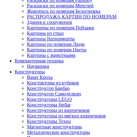
Раскраски по номерам Paintboy
Раскраски по номерам Менглей
Живопись по номерам Белоснежка
РАСПРОДАЖА КАРТИН ПО НОМЕРАМ
Здания и сооружения
Картинны по номерам Пейзажи
Картины из страз
Картины Натюрморты
Картины по номерам Люди
Картины по номерам Цветы
Картины с животными
Компьютерная техника
Наушники
Конструкторы
Bauer Кроха
Констркторы из кубиков
Конструктор Банбао
Конструктор Самоделкин
Конструкторы LEGO
Конструкторы Stellar
Конструкторы из кирпичиков
Конструкторы из мягких кирпичиков
Конструкторы Техно
Магнитные конструкторы
Металлические конструкторы