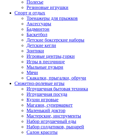
Полесье
Резиновые игрушки
Спорт и отдых
Тренажеры для прыжков
Аксессуары
Бадминтон
Баскетбол
Детские боксерские наборы
Детские кегли
Зонтики
Игровые центры,горки
Игры в песочнице
Мыльные пузыри
Мячи
Скакалки, прыгалки, обручи
Сюжетно-ролевые игры
Игрушечная бытовая техника
Игрушечная посуда
Кухни игровые
Магазин, супермаркет
Маленький доктор
Мастерские, инструменты
Набор игрушечный еды
Набор солдатиков, рыцарей
Салон красоты