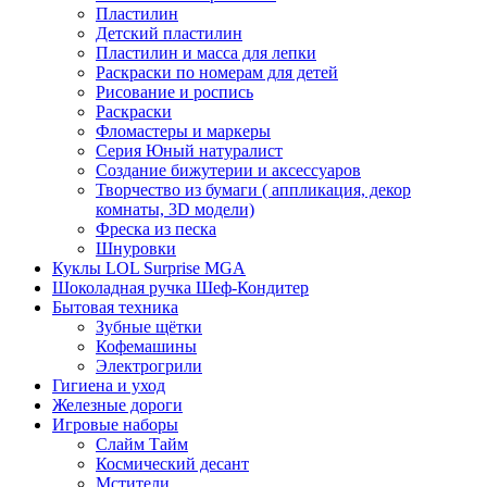
Пластилин
Детский пластилин
Пластилин и масса для лепки
Раскраски по номерам для детей
Рисование и роспись
Раскраски
Фломастеры и маркеры
Серия Юный натуралист
Создание бижутерии и аксессуаров
Творчество из бумаги ( аппликация, декор
комнаты, 3D модели)
Фреска из песка
Шнуровки
Куклы LOL Surprise MGA
Шоколадная ручка Шеф-Кондитер
Бытовая техника
Зубные щётки
Кофемашины
Электрогрили
Гигиена и уход
Железные дороги
Игровые наборы
Слайм Тайм
Космический десант
Мстители