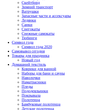
Скейтборд
Зимний транспорт
Ватрушки
Запасные части и ассексуары
Ледянки
Санки
Снегокаты
Снежные самокаты
Тюбинги
Символ года
Символ года 2020
Самовывоз сегодня
Товары для праздника
Новый год
Домашний текстиль
Коврики для ванной
Наборы для бани и сауны
Наволочки
Наматрасники
Пледы
Пододеяльники
Покрывала
Полотенца
Бамбуковые полотенца
Детские полотенца