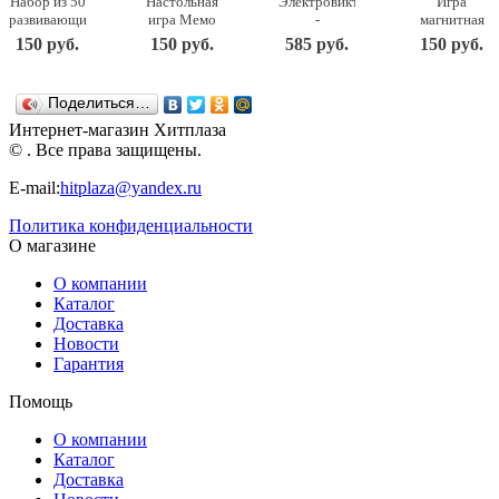
Набор из 50
Настольная
Электровикторина
Игра
развивающих
игра Мемо
-
магнитная
карточек
– Картины
Английский
развивающая
150 руб.
150 руб.
585 руб.
150 руб.
Мемо -
русских
язык 03665
Цифры и
Флаги 7890
художников
Десятое
знаки на
ТД Бэмби
7206 ТД
королевство
магнитах
Поделиться…
Бэмби
(европодвес)
Десятое
Интернет-магазин Хитплаза
королевство
© . Все права защищены.
(01935)
E-mail:
hitplaza@yandex.ru
Политика конфиденциальности
О магазине
О компании
Каталог
Доставка
Новости
Гарантия
Помощь
О компании
Каталог
Доставка