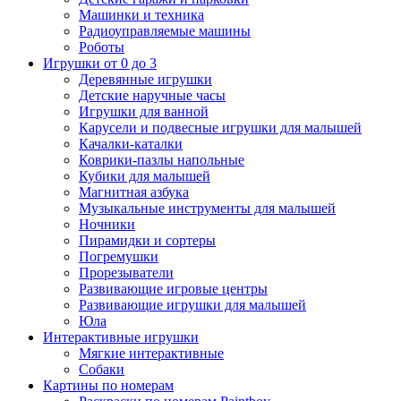
Машинки и техника
Радиоуправляемые машины
Роботы
Игрушки от 0 до 3
Деревянные игрушки
Детские наручные часы
Игрушки для ванной
Карусели и подвесные игрушки для малышей
Качалки-каталки
Коврики-пазлы напольные
Кубики для малышей
Магнитная азбука
Музыкальные инструменты для малышей
Ночники
Пирамидки и сортеры
Погремушки
Прорезыватели
Развивающие игровые центры
Развивающие игрушки для малышей
Юла
Интерактивные игрушки
Мягкие интерактивные
Собаки
Картины по номерам