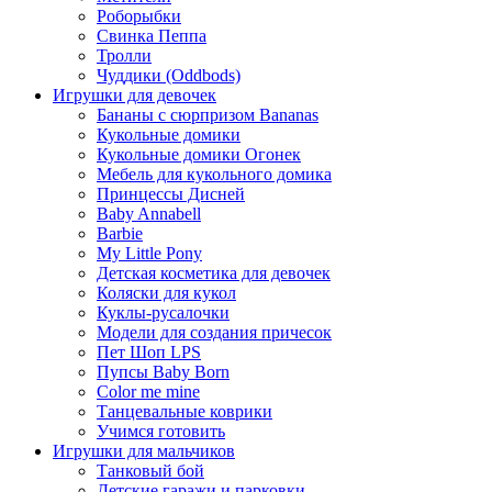
Роборыбки
Свинка Пеппа
Тролли
Чуддики (Oddbods)
Игрушки для девочек
Бананы с сюрпризом Bananas
Кукольные домики
Кукольные домики Огонек
Мебель для кукольного домика
Принцессы Дисней
Baby Annabell
Barbie
My Little Pony
Детская косметика для девочек
Коляски для кукол
Куклы-русалочки
Модели для создания причесок
Пет Шоп LPS
Пупсы Baby Born
Сolor me mine
Танцевальные коврики
Учимся готовить
Игрушки для мальчиков
Танковый бой
Детские гаражи и парковки