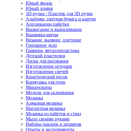
Юный физик
Юный химик
3D ручки / Пластик для 3D ручек
Альбомы, цветная бумага и картон
Аппликации,пайетки
Выжигание и выпиливание
Вышивка,шитье
Вязание, валяние, плетение
Гончарное дело
Гравюра, металлопластика
Детский пластилин
Доски для рисования
Изготовление игрушек
Изготовление свечей
Кинетический песок
Кормушка для птиц
Микроскопы
Модели для склеивания
Мозаика
Алмазная мозаика
Магнитная мозаика
Мозаика из пайеток и страз
Мыло своими руками
Наборы наклеек и штампов
Опыты и эксперименты