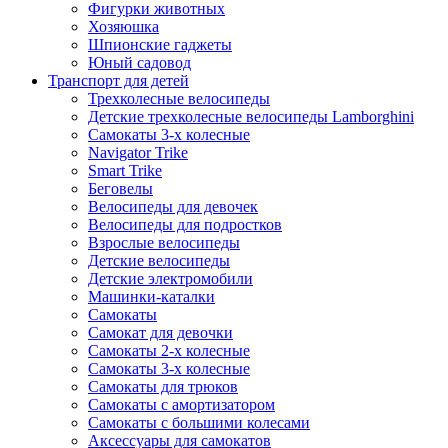
Фигурки животных
Хозяюшка
Шпионские гаджеты
Юный садовод
Транспорт для детей
Трехколесные велосипеды
Детские трехколесные велосипеды Lamborghini
Самокаты 3-х колесные
Navigator Trike
Smart Trike
Беговелы
Велосипеды для девочек
Велосипеды для подростков
Взрослые велосипеды
Детские велосипеды
Детские электромобили
Машинки-каталки
Самокаты
Самокат для девочки
Самокаты 2-х колесные
Самокаты 3-х колесные
Самокаты для трюков
Самокаты с амортизатором
Самокаты с большими колесами
Аксессуары для самокатов