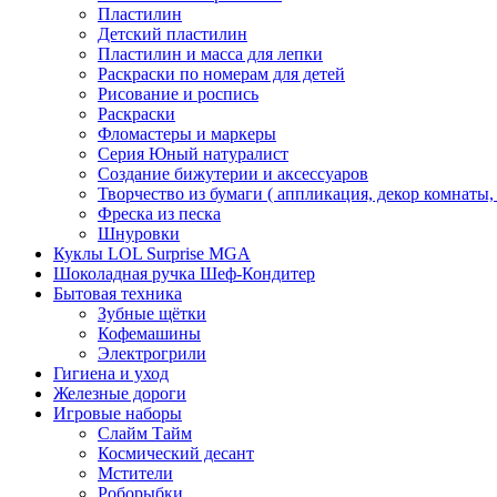
Пластилин
Детский пластилин
Пластилин и масса для лепки
Раскраски по номерам для детей
Рисование и роспись
Раскраски
Фломастеры и маркеры
Серия Юный натуралист
Создание бижутерии и аксессуаров
Творчество из бумаги ( аппликация, декор комнаты,
Фреска из песка
Шнуровки
Куклы LOL Surprise MGA
Шоколадная ручка Шеф-Кондитер
Бытовая техника
Зубные щётки
Кофемашины
Электрогрили
Гигиена и уход
Железные дороги
Игровые наборы
Слайм Тайм
Космический десант
Мстители
Роборыбки