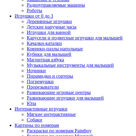
Радиоуправляемые машины
Роботы
Игрушки от 0 до 3
Деревянные игрушки
Детские наручные часы
Игрушки для ванной
Карусели и подвесные игрушки для малышей
Качалки-каталки
Коврики-пазлы напольные
Кубики для малышей
Магнитная азбука
Музыкальные инструменты для малышей
Ночники
Пирамидки и сортеры
Погремушки
Прорезыватели
Развивающие игровые центры
Развивающие игрушки для малышей
Юла
Интерактивные игрушки
Мягкие интерактивные
Собаки
Картины по номерам
Раскраски по номерам Paintboy