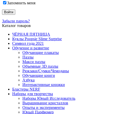
Запомнить меня
Забыли пароль?
Каталог товаров
ЧЁРНАЯ ПЯТНИЦА
Куклы Poopsie Slime Surprise
Символ года 2021
Обучение и развитие
Обучающие плакаты
Пазлы
Макси пазлы
Объемные 3D пазлы
Рюкзаки/Сумки/Чемоданы
Обучающие книги
Азбука
Интерактивные книжки
Бластеры NERF
Наборы для творчества
Наборы Юный Исследователь
Выращивание кристаллов
Опыты и эксперименты
Юный Парфюмер