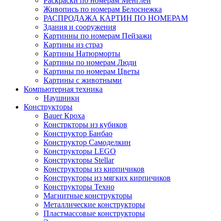
Раскраски по номерам Менглей
Живопись по номерам Белоснежка
РАСПРОДАЖА КАРТИН ПО НОМЕРАМ
Здания и сооружения
Картинны по номерам Пейзажи
Картины из страз
Картины Натюрморты
Картины по номерам Люди
Картины по номерам Цветы
Картины с животными
Компьютерная техника
Наушники
Конструкторы
Bauer Кроха
Констркторы из кубиков
Конструктор Банбао
Конструктор Самоделкин
Конструкторы LEGO
Конструкторы Stellar
Конструкторы из кирпичиков
Конструкторы из мягких кирпичиков
Конструкторы Техно
Магнитные конструкторы
Металлические конструкторы
Пластмассовые конструкторы