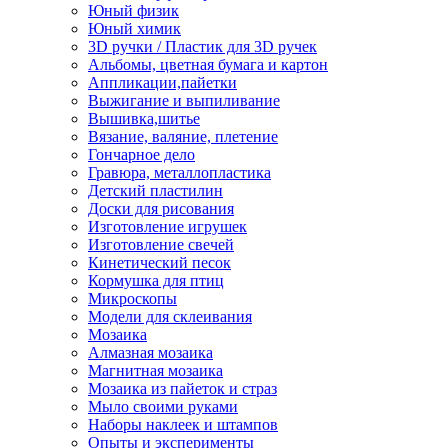
Юный физик
Юный химик
3D ручки / Пластик для 3D ручек
Альбомы, цветная бумага и картон
Аппликации,пайетки
Выжигание и выпиливание
Вышивка,шитье
Вязание, валяние, плетение
Гончарное дело
Гравюра, металлопластика
Детский пластилин
Доски для рисования
Изготовление игрушек
Изготовление свечей
Кинетический песок
Кормушка для птиц
Микроскопы
Модели для склеивания
Мозаика
Алмазная мозаика
Магнитная мозаика
Мозаика из пайеток и страз
Мыло своими руками
Наборы наклеек и штампов
Опыты и эксперименты