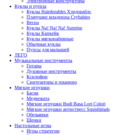
Электронные конструкторы
Куклы и пупсы
Куклы Hairdorables Хэрдораблс
Плачущие младенцы Crybabies
Весна
Куклы Na! Na! Na! Surprise
Куклы Капкейк
Куклы мягконабивные
Обычные куклы
Пупсы для малышей
ЛЕГО
Музыкальные инструменты
Гитары
Духовные инструменты
Ксилофон
Синтезаторы и пианино
Мягкие игрушки
Басик
Медвежата
Мягкие игрушки Budi Basa Lori Colori
Мягкие игрушки антистресс Squishimals
Обезьянки
Щенки
Настольные игры
Игры стратегии