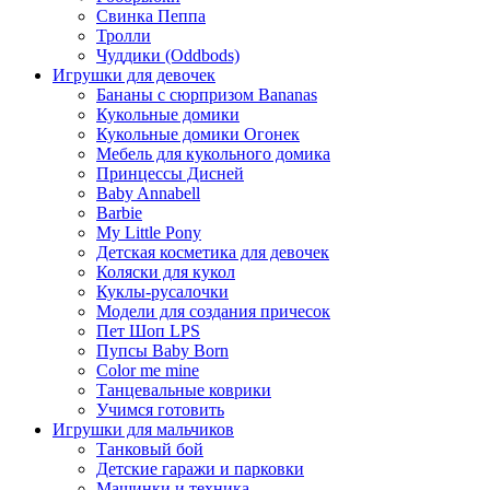
Свинка Пеппа
Тролли
Чуддики (Oddbods)
Игрушки для девочек
Бананы с сюрпризом Bananas
Кукольные домики
Кукольные домики Огонек
Мебель для кукольного домика
Принцессы Дисней
Baby Annabell
Barbie
My Little Pony
Детская косметика для девочек
Коляски для кукол
Куклы-русалочки
Модели для создания причесок
Пет Шоп LPS
Пупсы Baby Born
Сolor me mine
Танцевальные коврики
Учимся готовить
Игрушки для мальчиков
Танковый бой
Детские гаражи и парковки
Машинки и техника