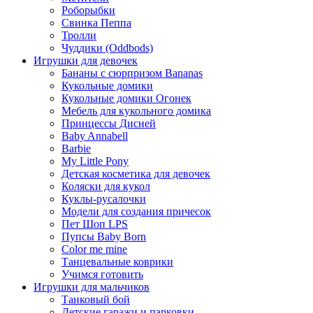
Роборыбки
Свинка Пеппа
Тролли
Чуддики (Oddbods)
Игрушки для девочек
Бананы с сюрпризом Bananas
Кукольные домики
Кукольные домики Огонек
Мебель для кукольного домика
Принцессы Дисней
Baby Annabell
Barbie
My Little Pony
Детская косметика для девочек
Коляски для кукол
Куклы-русалочки
Модели для создания причесок
Пет Шоп LPS
Пупсы Baby Born
Сolor me mine
Танцевальные коврики
Учимся готовить
Игрушки для мальчиков
Танковый бой
Детские гаражи и парковки