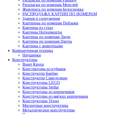
Раскраски по номерам Paintboy
Раскраски по номерам Менглей
Живопись по номерам Белоснежка
РАСПРОДАЖА КАРТИН ПО НОМЕРАМ
Здания и сооружения
Картинны по номерам Пейзажи
Картины из страз
Картины Натюрморты
Картины по номерам Люди
Картины по номерам Цветы
Картины с животными
Компьютерная техника
Наушники
Конструкторы
Bauer Кроха
Констркторы из кубиков
Конструктор Банбао
Конструктор Самоделкин
Конструкторы LEGO
Конструкторы Stellar
Конструкторы из кирпичиков
Конструкторы из мягких кирпичиков
Конструкторы Техно
Магнитные конструкторы
Металлические конструкторы