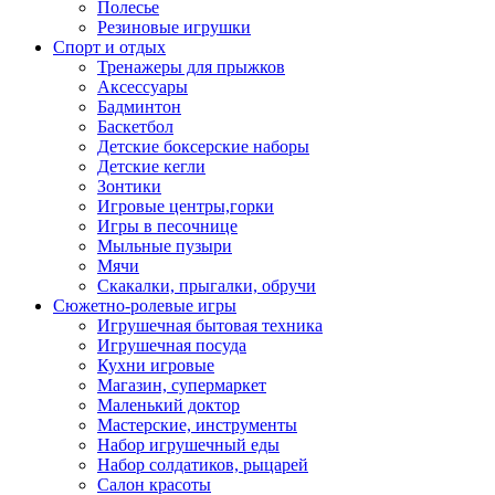
Полесье
Резиновые игрушки
Спорт и отдых
Тренажеры для прыжков
Аксессуары
Бадминтон
Баскетбол
Детские боксерские наборы
Детские кегли
Зонтики
Игровые центры,горки
Игры в песочнице
Мыльные пузыри
Мячи
Скакалки, прыгалки, обручи
Сюжетно-ролевые игры
Игрушечная бытовая техника
Игрушечная посуда
Кухни игровые
Магазин, супермаркет
Маленький доктор
Мастерские, инструменты
Набор игрушечный еды
Набор солдатиков, рыцарей
Салон красоты