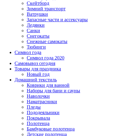
Скейтборд
Зимний транспорт
Ватрушки
Запасные части и ассексуары
Ледянки
Санки
Снегокаты
Снежные самокаты
Тюбинги
Символ года
Символ года 2020
Самовывоз сегодня
Товары для праздника
Новый год
Домашний текстиль
Коврики для ванной
Наборы для бани и сауны
Наволочки
Наматрасники
Пледы
Пододеяльники
Покрывала
Полотенца
Бамбуковые полотенца
Детские полотенца