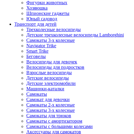
Фигурки животных
Хозяюшка
Шпионские гаджеты
Юный садовод
Транспорт для детей
Трехколесные велосипеды
Детские трехколесные велосипеды Lamborghini
Самокаты 3-х колесные
Navigator Trike
Smart Trike
Беговелы
Велосипеды для девочек
Велосипеды для подростков
Взрослые велосипеды
Детские велосипеды
Детские электромобили
Машинки-каталки
Самокаты
Самокат для девочки
Самокаты 2-х колесные
Самокаты 3-х колесные
Самокаты для трюков
Самокаты с амортизатором
Самокаты с большими колесами
Аксессуары для самокатов