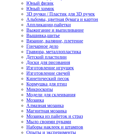
Юный физик
Юный химик
3D ручки / Пластик для 3D ручек
Альбомы, цветная бумага и картон
Аппликации,пайетки
Выжигание и выпиливание
Вышивка,шитье
Вязание, валяние, плетение
Гончарное дело
Гравюра, металлопластика
Детский пластилин
Доски для рисования
Изготовление игрушек
Изготовление свечей
Кинетический песок
Кормушка для птиц
Микроскопы
Модели для склеивания
Мозаика
Алмазная мозаика
Магнитная мозаика
Мозаика из пайеток и страз
Мыло своими руками
Наборы наклеек и штампов
Опыты и эксперименты