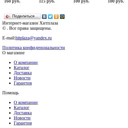
160 руб.
115 руб.
100 руб.
100 руб.
Времена
(картон, 36
картон, 36
(картон, 36
года
элементов)
элементов
элементов)
Десятое
Десятое
Десятое
Десятое
Поделиться…
королевство
королевство
королевство
королевство
Интернет-магазин Хитплаза
© . Все права защищены.
E-mail:
hitplaza@yandex.ru
Политика конфиденциальности
О магазине
О компании
Каталог
Доставка
Новости
Гарантия
Помощь
О компании
Каталог
Доставка
Новости
Гарантия