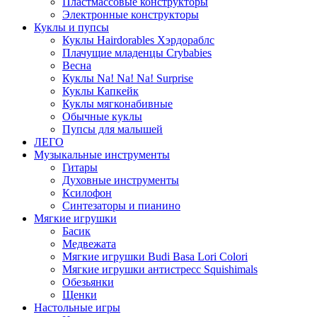
Пластмассовые конструкторы
Электронные конструкторы
Куклы и пупсы
Куклы Hairdorables Хэрдораблс
Плачущие младенцы Crybabies
Весна
Куклы Na! Na! Na! Surprise
Куклы Капкейк
Куклы мягконабивные
Обычные куклы
Пупсы для малышей
ЛЕГО
Музыкальные инструменты
Гитары
Духовные инструменты
Ксилофон
Синтезаторы и пианино
Мягкие игрушки
Басик
Медвежата
Мягкие игрушки Budi Basa Lori Colori
Мягкие игрушки антистресс Squishimals
Обезьянки
Щенки
Настольные игры