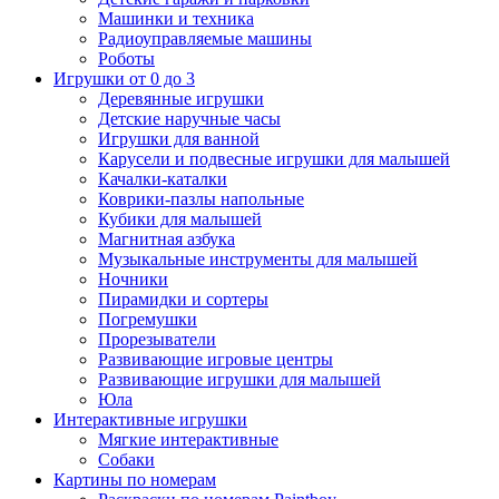
Машинки и техника
Радиоуправляемые машины
Роботы
Игрушки от 0 до 3
Деревянные игрушки
Детские наручные часы
Игрушки для ванной
Карусели и подвесные игрушки для малышей
Качалки-каталки
Коврики-пазлы напольные
Кубики для малышей
Магнитная азбука
Музыкальные инструменты для малышей
Ночники
Пирамидки и сортеры
Погремушки
Прорезыватели
Развивающие игровые центры
Развивающие игрушки для малышей
Юла
Интерактивные игрушки
Мягкие интерактивные
Собаки
Картины по номерам