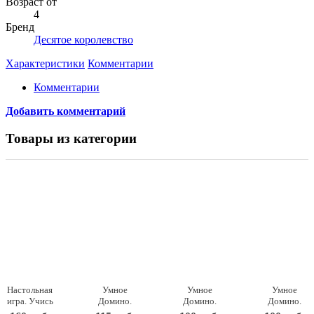
Возраст от
4
Бренд
Десятое королевство
Характеристики
Комментарии
Комментарии
Добавить комментарий
Товары из категории
Настольная
Умное
Умное
Умное
игра. Учись
Домино.
Домино.
Домино.
играя:
Сложение
Буквы
Дорога