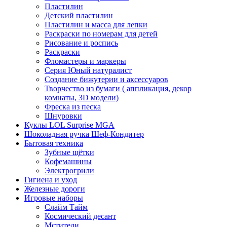
Пластилин
Детский пластилин
Пластилин и масса для лепки
Раскраски по номерам для детей
Рисование и роспись
Раскраски
Фломастеры и маркеры
Серия Юный натуралист
Создание бижутерии и аксессуаров
Творчество из бумаги ( аппликация, декор
комнаты, 3D модели)
Фреска из песка
Шнуровки
Куклы LOL Surprise MGA
Шоколадная ручка Шеф-Кондитер
Бытовая техника
Зубные щётки
Кофемашины
Электрогрили
Гигиена и уход
Железные дороги
Игровые наборы
Слайм Тайм
Космический десант
Мстители