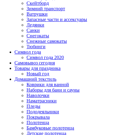
Скейтборд
Зимний транспорт
Ватрушки
Запасные части и ассексуары
Ледянки
Санки
Снегокаты
Снежные самокаты
Тюбинги
Символ года
Символ года 2020
Самовывоз сегодня
Товары для праздника
Новый год
Домашний текстиль
Коврики для ванной
Наборы для бани и сауны
Наволочки
Наматрасники
Пледы
Пододеяльники
Покрывала
Полотенца
Бамбуковые полотенца
Детские полотенца