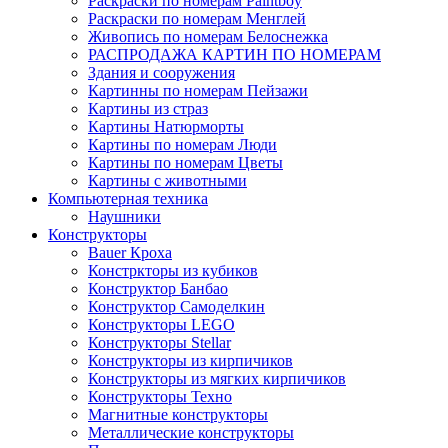
Раскраски по номерам Paintboy
Раскраски по номерам Менглей
Живопись по номерам Белоснежка
РАСПРОДАЖА КАРТИН ПО НОМЕРАМ
Здания и сооружения
Картинны по номерам Пейзажи
Картины из страз
Картины Натюрморты
Картины по номерам Люди
Картины по номерам Цветы
Картины с животными
Компьютерная техника
Наушники
Конструкторы
Bauer Кроха
Констркторы из кубиков
Конструктор Банбао
Конструктор Самоделкин
Конструкторы LEGO
Конструкторы Stellar
Конструкторы из кирпичиков
Конструкторы из мягких кирпичиков
Конструкторы Техно
Магнитные конструкторы
Металлические конструкторы