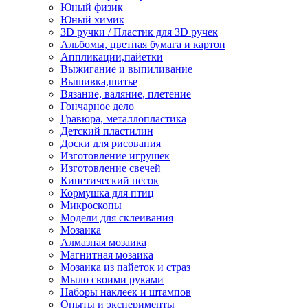
Юный физик
Юный химик
3D ручки / Пластик для 3D ручек
Альбомы, цветная бумага и картон
Аппликации,пайетки
Выжигание и выпиливание
Вышивка,шитье
Вязание, валяние, плетение
Гончарное дело
Гравюра, металлопластика
Детский пластилин
Доски для рисования
Изготовление игрушек
Изготовление свечей
Кинетический песок
Кормушка для птиц
Микроскопы
Модели для склеивания
Мозаика
Алмазная мозаика
Магнитная мозаика
Мозаика из пайеток и страз
Мыло своими руками
Наборы наклеек и штампов
Опыты и эксперименты