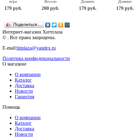
игра
Весело
Домино
Домино
Стеллар
учиться, 48
Герои
Хорошие
179 руб.
200 руб.
179 руб.
179 руб.
Весёлые
фишек
мультфильмов
знакомые
зверята, 32
STELLAR
STELLAR
STELLAR
фишки
Поделиться…
(00905)
Интернет-магазин Хитплаза
© . Все права защищены.
E-mail:
hitplaza@yandex.ru
Политика конфиденциальности
О магазине
О компании
Каталог
Доставка
Новости
Гарантия
Помощь
О компании
Каталог
Доставка
Новости