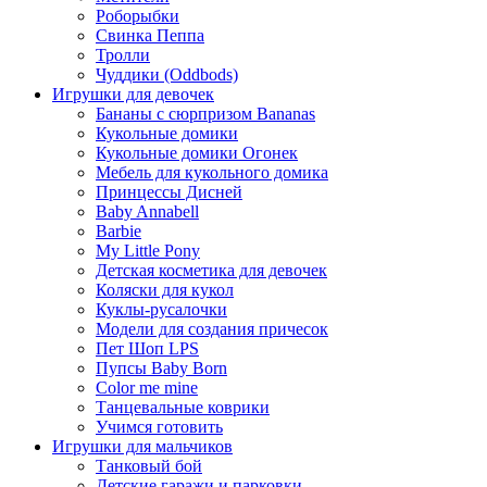
Роборыбки
Свинка Пеппа
Тролли
Чуддики (Oddbods)
Игрушки для девочек
Бананы с сюрпризом Bananas
Кукольные домики
Кукольные домики Огонек
Мебель для кукольного домика
Принцессы Дисней
Baby Annabell
Barbie
My Little Pony
Детская косметика для девочек
Коляски для кукол
Куклы-русалочки
Модели для создания причесок
Пет Шоп LPS
Пупсы Baby Born
Сolor me mine
Танцевальные коврики
Учимся готовить
Игрушки для мальчиков
Танковый бой
Детские гаражи и парковки