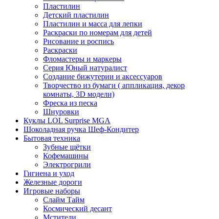
Пластилин
Детский пластилин
Пластилин и масса для лепки
Раскраски по номерам для детей
Рисование и роспись
Раскраски
Фломастеры и маркеры
Серия Юный натуралист
Создание бижутерии и аксессуаров
Творчество из бумаги ( аппликация, декор
комнаты, 3D модели)
Фреска из песка
Шнуровки
Куклы LOL Surprise MGA
Шоколадная ручка Шеф-Кондитер
Бытовая техника
Зубные щётки
Кофемашины
Электрогрили
Гигиена и уход
Железные дороги
Игровые наборы
Слайм Тайм
Космический десант
Мстители