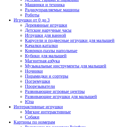
Машинки и техника
Радиоуправляемые машины
Роботы
Игрушки от 0 до 3
Деревянные игрушки
Детские наручные часы
Игрушки для ванной
Карусели и подвесные игрушки для малышей
Качалки-каталки
Коврики-пазлы напольные
Кубики для малышей
Магнитная азбука
Музыкальные инструменты для малышей
Ночники
Пирамидки и сортеры
Погремушки
Прорезыватели
Развивающие игровые центры
Развивающие игрушки для малышей
Юла
Интерактивные игрушки
Мягкие интерактивные
Собаки
Картины по номерам