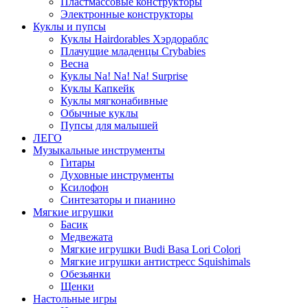
Пластмассовые конструкторы
Электронные конструкторы
Куклы и пупсы
Куклы Hairdorables Хэрдораблс
Плачущие младенцы Crybabies
Весна
Куклы Na! Na! Na! Surprise
Куклы Капкейк
Куклы мягконабивные
Обычные куклы
Пупсы для малышей
ЛЕГО
Музыкальные инструменты
Гитары
Духовные инструменты
Ксилофон
Синтезаторы и пианино
Мягкие игрушки
Басик
Медвежата
Мягкие игрушки Budi Basa Lori Colori
Мягкие игрушки антистресс Squishimals
Обезьянки
Щенки
Настольные игры