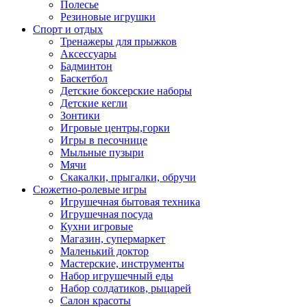
Полесье
Резиновые игрушки
Спорт и отдых
Тренажеры для прыжков
Аксессуары
Бадминтон
Баскетбол
Детские боксерские наборы
Детские кегли
Зонтики
Игровые центры,горки
Игры в песочнице
Мыльные пузыри
Мячи
Скакалки, прыгалки, обручи
Сюжетно-ролевые игры
Игрушечная бытовая техника
Игрушечная посуда
Кухни игровые
Магазин, супермаркет
Маленький доктор
Мастерские, инструменты
Набор игрушечный еды
Набор солдатиков, рыцарей
Салон красоты