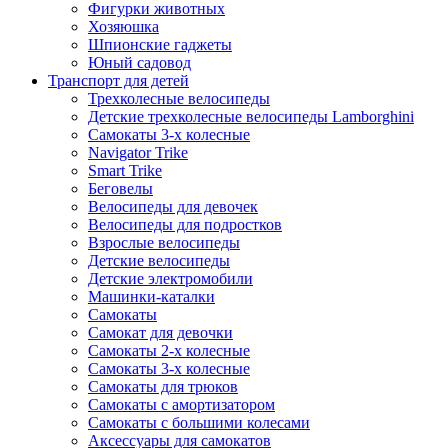
Фигурки животных
Хозяюшка
Шпионские гаджеты
Юный садовод
Транспорт для детей
Трехколесные велосипеды
Детские трехколесные велосипеды Lamborghini
Самокаты 3-х колесные
Navigator Trike
Smart Trike
Беговелы
Велосипеды для девочек
Велосипеды для подростков
Взрослые велосипеды
Детские велосипеды
Детские электромобили
Машинки-каталки
Самокаты
Самокат для девочки
Самокаты 2-х колесные
Самокаты 3-х колесные
Самокаты для трюков
Самокаты с амортизатором
Самокаты с большими колесами
Аксессуары для самокатов