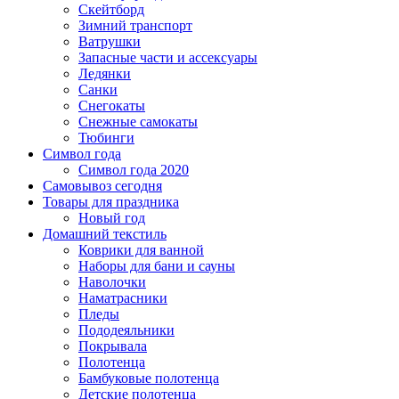
Скейтборд
Зимний транспорт
Ватрушки
Запасные части и ассексуары
Ледянки
Санки
Снегокаты
Снежные самокаты
Тюбинги
Символ года
Символ года 2020
Самовывоз сегодня
Товары для праздника
Новый год
Домашний текстиль
Коврики для ванной
Наборы для бани и сауны
Наволочки
Наматрасники
Пледы
Пододеяльники
Покрывала
Полотенца
Бамбуковые полотенца
Детские полотенца