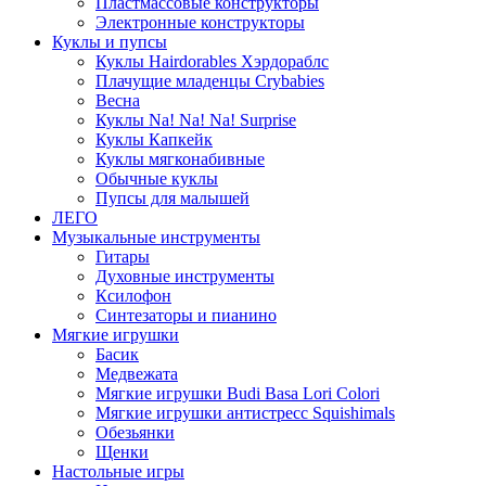
Пластмассовые конструкторы
Электронные конструкторы
Куклы и пупсы
Куклы Hairdorables Хэрдораблс
Плачущие младенцы Crybabies
Весна
Куклы Na! Na! Na! Surprise
Куклы Капкейк
Куклы мягконабивные
Обычные куклы
Пупсы для малышей
ЛЕГО
Музыкальные инструменты
Гитары
Духовные инструменты
Ксилофон
Синтезаторы и пианино
Мягкие игрушки
Басик
Медвежата
Мягкие игрушки Budi Basa Lori Colori
Мягкие игрушки антистресс Squishimals
Обезьянки
Щенки
Настольные игры