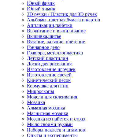
Юный физик
Юный химик
3D ручки / Пластик для 3D ручек
Альбомы, цветная бумага и картон
Аппликации,пайетки
Выжигание и выпиливание
Вышивка,шитье
Вязание, валяние, плетение
Гончарное дело
Гравюра, металлопластика
Детский пластилин
Доски для рисования
Изготовление игрушек
Изготовление свечей
Кинетический песок
Кормушка для птиц
Микроскопы
Модели для склеивания
Мозаика
Алмазная мозаика
Магнитная мозаика
Мозаика из пайеток и страз
Мыло своими руками
Наборы наклеек и штампов
Опыты и эксперименты