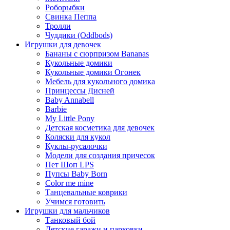
Роборыбки
Свинка Пеппа
Тролли
Чуддики (Oddbods)
Игрушки для девочек
Бананы с сюрпризом Bananas
Кукольные домики
Кукольные домики Огонек
Мебель для кукольного домика
Принцессы Дисней
Baby Annabell
Barbie
My Little Pony
Детская косметика для девочек
Коляски для кукол
Куклы-русалочки
Модели для создания причесок
Пет Шоп LPS
Пупсы Baby Born
Сolor me mine
Танцевальные коврики
Учимся готовить
Игрушки для мальчиков
Танковый бой
Детские гаражи и парковки