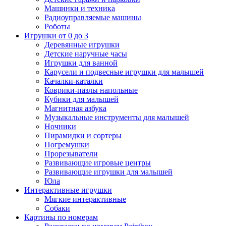
Машинки и техника
Радиоуправляемые машины
Роботы
Игрушки от 0 до 3
Деревянные игрушки
Детские наручные часы
Игрушки для ванной
Карусели и подвесные игрушки для малышей
Качалки-каталки
Коврики-пазлы напольные
Кубики для малышей
Магнитная азбука
Музыкальные инструменты для малышей
Ночники
Пирамидки и сортеры
Погремушки
Прорезыватели
Развивающие игровые центры
Развивающие игрушки для малышей
Юла
Интерактивные игрушки
Мягкие интерактивные
Собаки
Картины по номерам