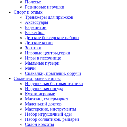
Полесье
Резиновые игрушки
Спорт и отдых
Тренажеры для прыжков
Аксессуары
Бадминтон
Баскетбол
Детские боксерские наборы
Детские кегли
Зонтики
Игровые центры,горки
Игры в песочнице
Мыльные пузыри
Мячи
Скакалки, прыгалки, обручи
Сюжетно-ролевые игры
Игрушечная бытовая техника
Игрушечная посуда
Кухни игровые
Магазин, супермаркет
Маленький доктор
Мастерские, инструменты
Набор игрушечный еды
Набор солдатиков, рыцарей
Салон красоты