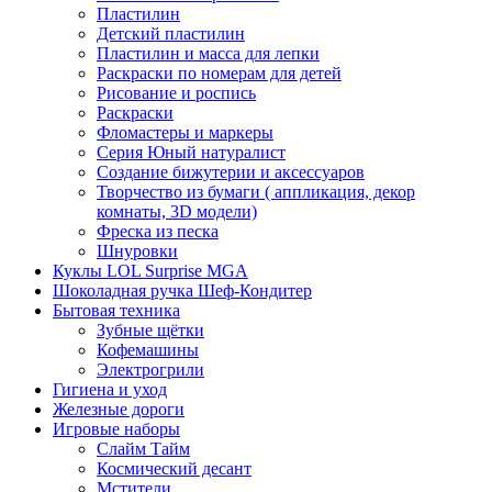
Пластилин
Детский пластилин
Пластилин и масса для лепки
Раскраски по номерам для детей
Рисование и роспись
Раскраски
Фломастеры и маркеры
Серия Юный натуралист
Создание бижутерии и аксессуаров
Творчество из бумаги ( аппликация, декор
комнаты, 3D модели)
Фреска из песка
Шнуровки
Куклы LOL Surprise MGA
Шоколадная ручка Шеф-Кондитер
Бытовая техника
Зубные щётки
Кофемашины
Электрогрили
Гигиена и уход
Железные дороги
Игровые наборы
Слайм Тайм
Космический десант
Мстители