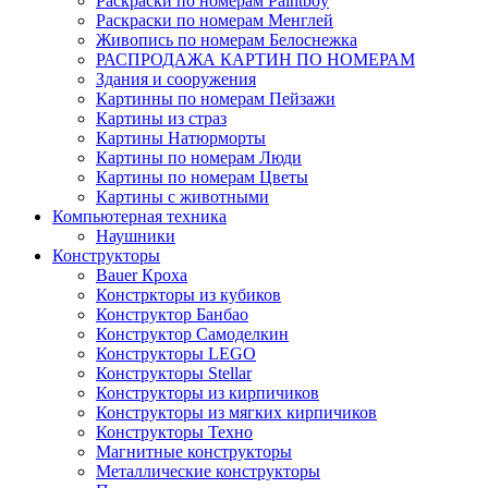
Раскраски по номерам Paintboy
Раскраски по номерам Менглей
Живопись по номерам Белоснежка
РАСПРОДАЖА КАРТИН ПО НОМЕРАМ
Здания и сооружения
Картинны по номерам Пейзажи
Картины из страз
Картины Натюрморты
Картины по номерам Люди
Картины по номерам Цветы
Картины с животными
Компьютерная техника
Наушники
Конструкторы
Bauer Кроха
Констркторы из кубиков
Конструктор Банбао
Конструктор Самоделкин
Конструкторы LEGO
Конструкторы Stellar
Конструкторы из кирпичиков
Конструкторы из мягких кирпичиков
Конструкторы Техно
Магнитные конструкторы
Металлические конструкторы