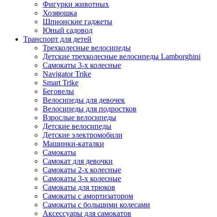
Фигурки животных
Хозяюшка
Шпионские гаджеты
Юный садовод
Транспорт для детей
Трехколесные велосипеды
Детские трехколесные велосипеды Lamborghini
Самокаты 3-х колесные
Navigator Trike
Smart Trike
Беговелы
Велосипеды для девочек
Велосипеды для подростков
Взрослые велосипеды
Детские велосипеды
Детские электромобили
Машинки-каталки
Самокаты
Самокат для девочки
Самокаты 2-х колесные
Самокаты 3-х колесные
Самокаты для трюков
Самокаты с амортизатором
Самокаты с большими колесами
Аксессуары для самокатов