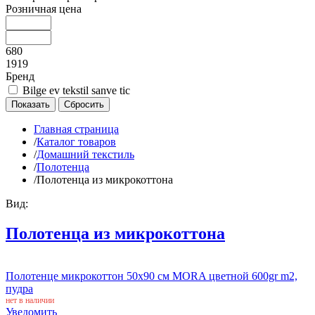
Розничная цена
680
1919
Бренд
Bilge ev tekstil sanve tic
Главная страница
/
Каталог товаров
/
Домашний текстиль
/
Полотенца
/
Полотенца из микрокоттона
Вид:
Полотенца из микрокоттона
Полотенце микрокоттон 50x90 см MORA цветной 600gr m2,
пудра
нет в наличии
Уведомить