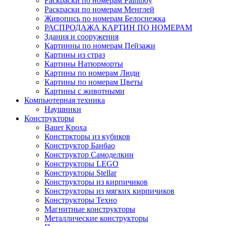
Раскраски по номерам Paintboy
Раскраски по номерам Менглей
Живопись по номерам Белоснежка
РАСПРОДАЖА КАРТИН ПО НОМЕРАМ
Здания и сооружения
Картинны по номерам Пейзажи
Картины из страз
Картины Натюрморты
Картины по номерам Люди
Картины по номерам Цветы
Картины с животными
Компьютерная техника
Наушники
Конструкторы
Bauer Кроха
Констркторы из кубиков
Конструктор Банбао
Конструктор Самоделкин
Конструкторы LEGO
Конструкторы Stellar
Конструкторы из кирпичиков
Конструкторы из мягких кирпичиков
Конструкторы Техно
Магнитные конструкторы
Металлические конструкторы