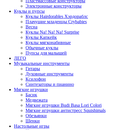
Пластмассовые конструкторы
Электронные конструкторы
Куклы и пупсы
Куклы Hairdorables Хэрдораблс
Плачущие младенцы Crybabies
Весна
Куклы Na! Na! Na! Surprise
Куклы Капкейк
Куклы мягконабивные
Обычные куклы
Пупсы для малышей
ЛЕГО
Музыкальные инструменты
Гитары
Духовные инструменты
Ксилофон
Синтезаторы и пианино
Мягкие игрушки
Басик
Медвежата
Мягкие игрушки Budi Basa Lori Colori
Мягкие игрушки антистресс Squishimals
Обезьянки
Щенки
Настольные игры