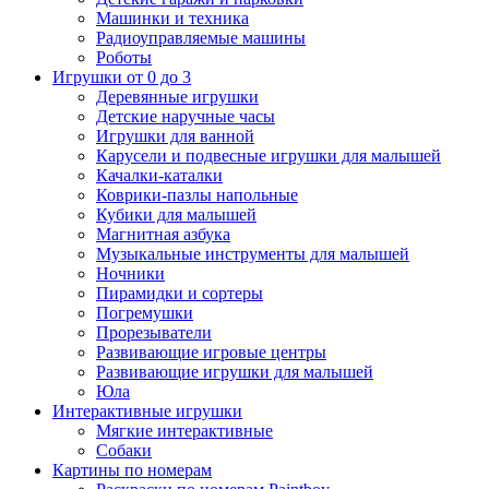
Машинки и техника
Радиоуправляемые машины
Роботы
Игрушки от 0 до 3
Деревянные игрушки
Детские наручные часы
Игрушки для ванной
Карусели и подвесные игрушки для малышей
Качалки-каталки
Коврики-пазлы напольные
Кубики для малышей
Магнитная азбука
Музыкальные инструменты для малышей
Ночники
Пирамидки и сортеры
Погремушки
Прорезыватели
Развивающие игровые центры
Развивающие игрушки для малышей
Юла
Интерактивные игрушки
Мягкие интерактивные
Собаки
Картины по номерам