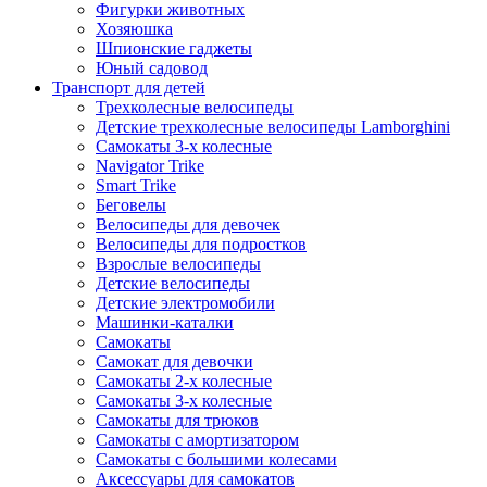
Фигурки животных
Хозяюшка
Шпионские гаджеты
Юный садовод
Транспорт для детей
Трехколесные велосипеды
Детские трехколесные велосипеды Lamborghini
Самокаты 3-х колесные
Navigator Trike
Smart Trike
Беговелы
Велосипеды для девочек
Велосипеды для подростков
Взрослые велосипеды
Детские велосипеды
Детские электромобили
Машинки-каталки
Самокаты
Самокат для девочки
Самокаты 2-х колесные
Самокаты 3-х колесные
Самокаты для трюков
Самокаты с амортизатором
Самокаты с большими колесами
Аксессуары для самокатов