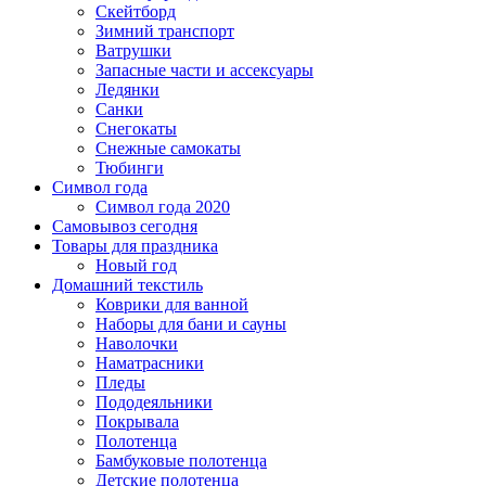
Скейтборд
Зимний транспорт
Ватрушки
Запасные части и ассексуары
Ледянки
Санки
Снегокаты
Снежные самокаты
Тюбинги
Символ года
Символ года 2020
Самовывоз сегодня
Товары для праздника
Новый год
Домашний текстиль
Коврики для ванной
Наборы для бани и сауны
Наволочки
Наматрасники
Пледы
Пододеяльники
Покрывала
Полотенца
Бамбуковые полотенца
Детские полотенца