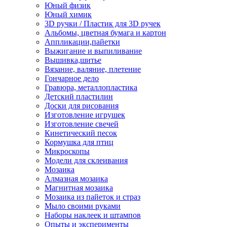
Юный физик
Юный химик
3D ручки / Пластик для 3D ручек
Альбомы, цветная бумага и картон
Аппликации,пайетки
Выжигание и выпиливание
Вышивка,шитье
Вязание, валяние, плетение
Гончарное дело
Гравюра, металлопластика
Детский пластилин
Доски для рисования
Изготовление игрушек
Изготовление свечей
Кинетический песок
Кормушка для птиц
Микроскопы
Модели для склеивания
Мозаика
Алмазная мозаика
Магнитная мозаика
Мозаика из пайеток и страз
Мыло своими руками
Наборы наклеек и штампов
Опыты и эксперименты