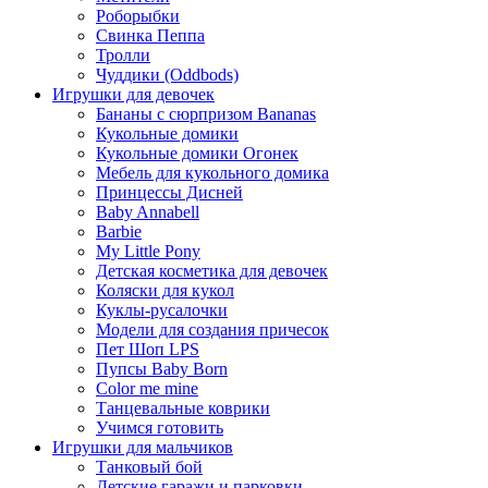
Роборыбки
Свинка Пеппа
Тролли
Чуддики (Oddbods)
Игрушки для девочек
Бананы с сюрпризом Bananas
Кукольные домики
Кукольные домики Огонек
Мебель для кукольного домика
Принцессы Дисней
Baby Annabell
Barbie
My Little Pony
Детская косметика для девочек
Коляски для кукол
Куклы-русалочки
Модели для создания причесок
Пет Шоп LPS
Пупсы Baby Born
Сolor me mine
Танцевальные коврики
Учимся готовить
Игрушки для мальчиков
Танковый бой
Детские гаражи и парковки