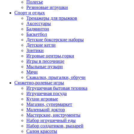
Полесье
Резиновые игрушки
Спорт и отдых
Тренажеры для прыжков
Аксессуары
Бадминтон
Баскетбол
Детские боксерские наборы
Детские кегли
Зонтики
Игровые центры,горки
Игры в песочнице
Мыльные пузыри
Мячи
Скакалки, прыгалки, обручи
Сюжетно-ролевые игры
Игрушечная бытовая техника
Игрушечная посуда
Кухни игровые
Магазин, супермаркет
Маленький доктор
Мастерские, инструменты
Набор игрушечный еды
Набор солдатиков, рыцарей
Салон красоты