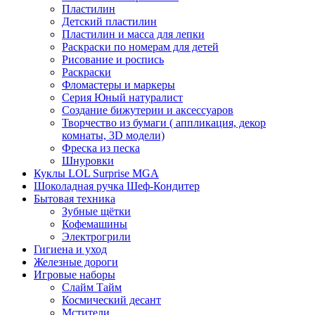
Пластилин
Детский пластилин
Пластилин и масса для лепки
Раскраски по номерам для детей
Рисование и роспись
Раскраски
Фломастеры и маркеры
Серия Юный натуралист
Создание бижутерии и аксессуаров
Творчество из бумаги ( аппликация, декор
комнаты, 3D модели)
Фреска из песка
Шнуровки
Куклы LOL Surprise MGA
Шоколадная ручка Шеф-Кондитер
Бытовая техника
Зубные щётки
Кофемашины
Электрогрили
Гигиена и уход
Железные дороги
Игровые наборы
Слайм Тайм
Космический десант
Мстители