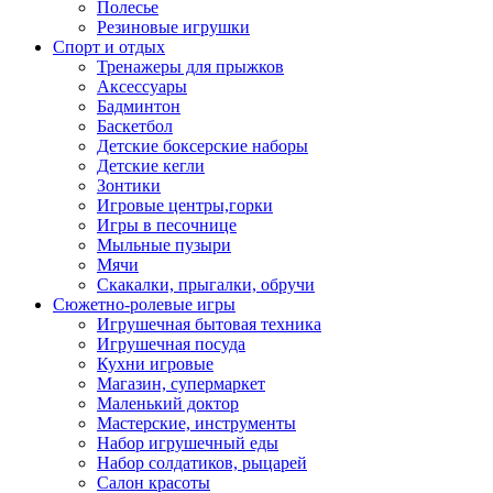
Полесье
Резиновые игрушки
Спорт и отдых
Тренажеры для прыжков
Аксессуары
Бадминтон
Баскетбол
Детские боксерские наборы
Детские кегли
Зонтики
Игровые центры,горки
Игры в песочнице
Мыльные пузыри
Мячи
Скакалки, прыгалки, обручи
Сюжетно-ролевые игры
Игрушечная бытовая техника
Игрушечная посуда
Кухни игровые
Магазин, супермаркет
Маленький доктор
Мастерские, инструменты
Набор игрушечный еды
Набор солдатиков, рыцарей
Салон красоты