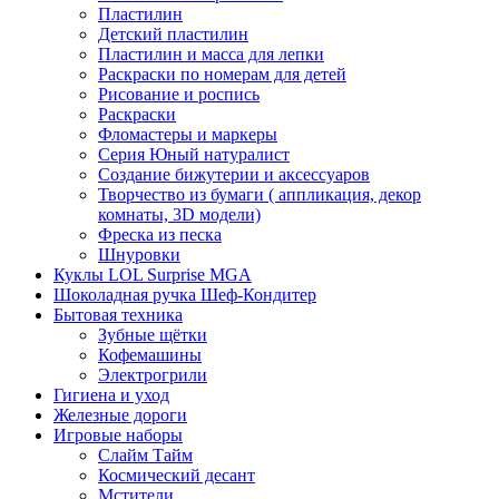
Пластилин
Детский пластилин
Пластилин и масса для лепки
Раскраски по номерам для детей
Рисование и роспись
Раскраски
Фломастеры и маркеры
Серия Юный натуралист
Создание бижутерии и аксессуаров
Творчество из бумаги ( аппликация, декор
комнаты, 3D модели)
Фреска из песка
Шнуровки
Куклы LOL Surprise MGA
Шоколадная ручка Шеф-Кондитер
Бытовая техника
Зубные щётки
Кофемашины
Электрогрили
Гигиена и уход
Железные дороги
Игровые наборы
Слайм Тайм
Космический десант
Мстители