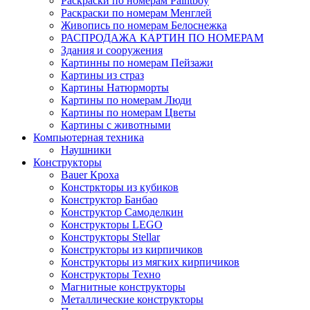
Раскраски по номерам Paintboy
Раскраски по номерам Менглей
Живопись по номерам Белоснежка
РАСПРОДАЖА КАРТИН ПО НОМЕРАМ
Здания и сооружения
Картинны по номерам Пейзажи
Картины из страз
Картины Натюрморты
Картины по номерам Люди
Картины по номерам Цветы
Картины с животными
Компьютерная техника
Наушники
Конструкторы
Bauer Кроха
Констркторы из кубиков
Конструктор Банбао
Конструктор Самоделкин
Конструкторы LEGO
Конструкторы Stellar
Конструкторы из кирпичиков
Конструкторы из мягких кирпичиков
Конструкторы Техно
Магнитные конструкторы
Металлические конструкторы