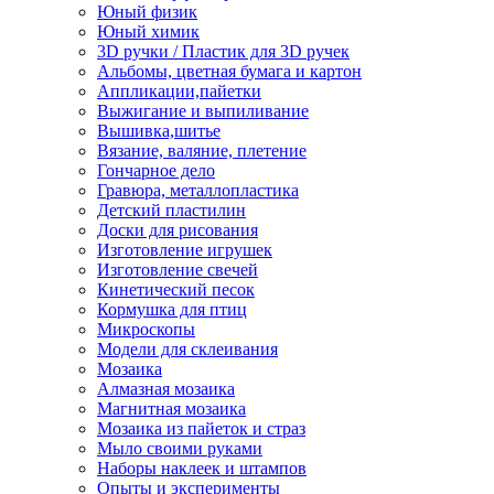
Юный физик
Юный химик
3D ручки / Пластик для 3D ручек
Альбомы, цветная бумага и картон
Аппликации,пайетки
Выжигание и выпиливание
Вышивка,шитье
Вязание, валяние, плетение
Гончарное дело
Гравюра, металлопластика
Детский пластилин
Доски для рисования
Изготовление игрушек
Изготовление свечей
Кинетический песок
Кормушка для птиц
Микроскопы
Модели для склеивания
Мозаика
Алмазная мозаика
Магнитная мозаика
Мозаика из пайеток и страз
Мыло своими руками
Наборы наклеек и штампов
Опыты и эксперименты