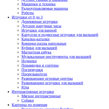
Машинки и техника
Радиоуправляемые машины
Роботы
Игрушки от 0 до 3
Деревянные игрушки
Детские наручные часы
Игрушки для ванной
Карусели и подвесные игрушки для малышей
Качалки-каталки
Коврики-пазлы напольные
Кубики для малышей
Магнитная азбука
Музыкальные инструменты для малышей
Ночники
Пирамидки и сортеры
Погремушки
Прорезыватели
Развивающие игровые центры
Развивающие игрушки для малышей
Юла
Интерактивные игрушки
Мягкие интерактивные
Собаки
Картины по номерам