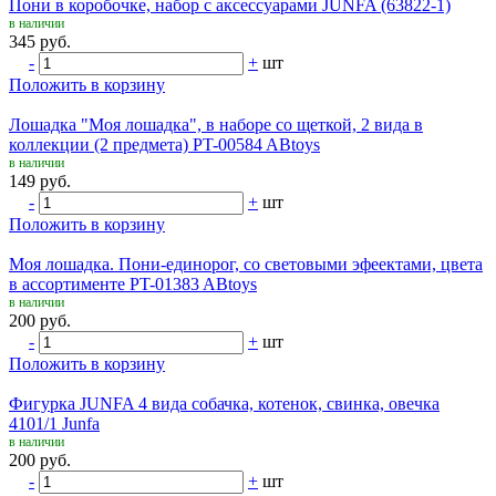
Пони в коробочке, набор с аксессуарами JUNFA (63822-1)
в наличии
345 руб.
-
+
шт
Положить в корзину
Лошадка "Моя лошадка", в наборе со щеткой, 2 вида в
коллекции (2 предмета) PT-00584 ABtoys
в наличии
149 руб.
-
+
шт
Положить в корзину
Моя лошадка. Пони-единорог, со световыми эфеектами, цвета
в ассортименте PT-01383 ABtoys
в наличии
200 руб.
-
+
шт
Положить в корзину
Фигурка JUNFA 4 вида собачка, котенок, свинка, овечка
4101/1 Junfa
в наличии
200 руб.
-
+
шт