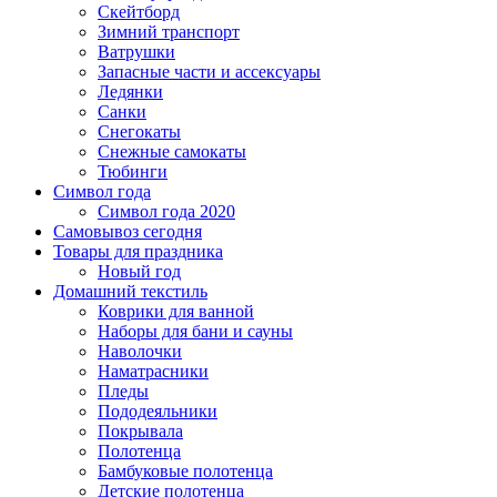
Скейтборд
Зимний транспорт
Ватрушки
Запасные части и ассексуары
Ледянки
Санки
Снегокаты
Снежные самокаты
Тюбинги
Символ года
Символ года 2020
Самовывоз сегодня
Товары для праздника
Новый год
Домашний текстиль
Коврики для ванной
Наборы для бани и сауны
Наволочки
Наматрасники
Пледы
Пододеяльники
Покрывала
Полотенца
Бамбуковые полотенца
Детские полотенца