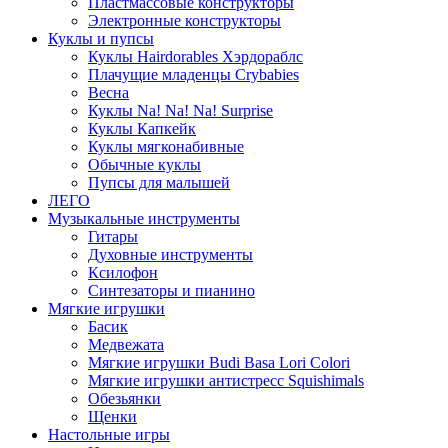
Пластмассовые конструкторы
Электронные конструкторы
Куклы и пупсы
Куклы Hairdorables Хэрдораблс
Плачущие младенцы Crybabies
Весна
Куклы Na! Na! Na! Surprise
Куклы Капкейк
Куклы мягконабивные
Обычные куклы
Пупсы для малышей
ЛЕГО
Музыкальные инструменты
Гитары
Духовные инструменты
Ксилофон
Синтезаторы и пианино
Мягкие игрушки
Басик
Медвежата
Мягкие игрушки Budi Basa Lori Colori
Мягкие игрушки антистресс Squishimals
Обезьянки
Щенки
Настольные игры