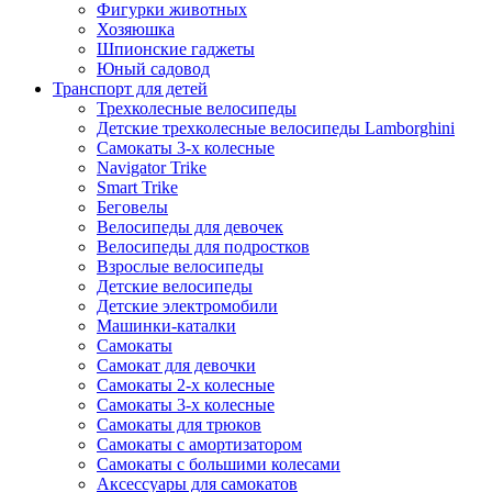
Фигурки животных
Хозяюшка
Шпионские гаджеты
Юный садовод
Транспорт для детей
Трехколесные велосипеды
Детские трехколесные велосипеды Lamborghini
Самокаты 3-х колесные
Navigator Trike
Smart Trike
Беговелы
Велосипеды для девочек
Велосипеды для подростков
Взрослые велосипеды
Детские велосипеды
Детские электромобили
Машинки-каталки
Самокаты
Самокат для девочки
Самокаты 2-х колесные
Самокаты 3-х колесные
Самокаты для трюков
Самокаты с амортизатором
Самокаты с большими колесами
Аксессуары для самокатов