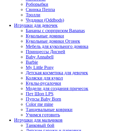
Роборыбки
Свинка Пеппа
Тролли
Чуддики (Oddbods)
Игрушки для девочек
Бананы с сюрпризом Bananas
Кукольные домики
Кукольные домики Огонек
Мебель для кукольного домика
Принцессы Дисней
Baby Annabell
Barbie
My Little Pony
Детская косметика для девочек
Коляски для кукол
Куклы-русалочки
Модели для создания причесок
Пет Шоп LPS
Пупсы Baby Born
Сolor me mine
Танцевальные коврики
Учимся готовить
Игрушки для мальчиков
Танковый бой
Детские гаражи и парковки