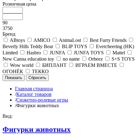
Розничная цена
90
3750
Бренд
ABtoys
AMICO
AnimaLost
Best Furry Friends
Beverly Hills Teddy Bear
BLIP TOYS
Evercheering (HK)
Limited
Hasbro
JUNFA
JUNFA TOYS
Mattel
New Canna education toy
no name
Orbeez
S+S TOYS
Wow world
БИПЛАНТ
ИГРАЕМ ВМЕСТЕ
ОГОНЁК
ТЕККО
Главная страница
/
Каталог товаров
/
Сюжетно-ролевые игры
/
Фигурки животных
Вид:
Фигурки животных