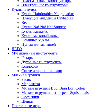
Пластмассовые конструкторы
Электронные конструкторы
Куклы и пупсы
Куклы Hairdorables Хэрдораблс
Плачущие младенцы Crybabies
Весна
Куклы Na! Na! Na! Surprise
Куклы Капкейк
Куклы мягконабивные
Обычные куклы
Пупсы для малышей
ЛЕГО
Музыкальные инструменты
Гитары
Духовные инструменты
Ксилофон
Синтезаторы и пианино
Мягкие игрушки
Басик
Медвежата
Мягкие игрушки Budi Basa Lori Colori
Мягкие игрушки антистресс Squishimals
Обезьянки
Щенки
Настольные игры