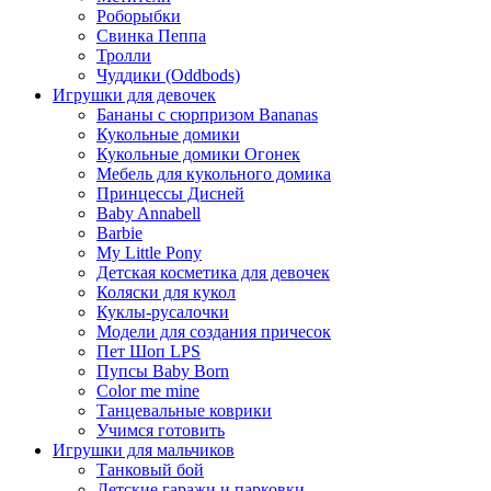
Роборыбки
Свинка Пеппа
Тролли
Чуддики (Oddbods)
Игрушки для девочек
Бананы с сюрпризом Bananas
Кукольные домики
Кукольные домики Огонек
Мебель для кукольного домика
Принцессы Дисней
Baby Annabell
Barbie
My Little Pony
Детская косметика для девочек
Коляски для кукол
Куклы-русалочки
Модели для создания причесок
Пет Шоп LPS
Пупсы Baby Born
Сolor me mine
Танцевальные коврики
Учимся готовить
Игрушки для мальчиков
Танковый бой
Детские гаражи и парковки