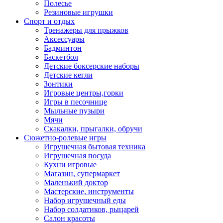
Полесье
Резиновые игрушки
Спорт и отдых
Тренажеры для прыжков
Аксессуары
Бадминтон
Баскетбол
Детские боксерские наборы
Детские кегли
Зонтики
Игровые центры,горки
Игры в песочнице
Мыльные пузыри
Мячи
Скакалки, прыгалки, обручи
Сюжетно-ролевые игры
Игрушечная бытовая техника
Игрушечная посуда
Кухни игровые
Магазин, супермаркет
Маленький доктор
Мастерские, инструменты
Набор игрушечный еды
Набор солдатиков, рыцарей
Салон красоты