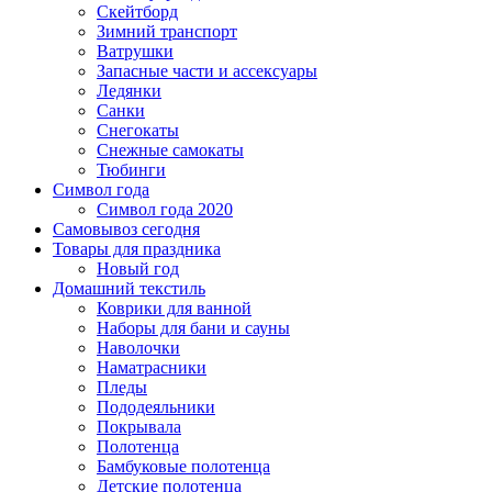
Скейтборд
Зимний транспорт
Ватрушки
Запасные части и ассексуары
Ледянки
Санки
Снегокаты
Снежные самокаты
Тюбинги
Символ года
Символ года 2020
Самовывоз сегодня
Товары для праздника
Новый год
Домашний текстиль
Коврики для ванной
Наборы для бани и сауны
Наволочки
Наматрасники
Пледы
Пододеяльники
Покрывала
Полотенца
Бамбуковые полотенца
Детские полотенца