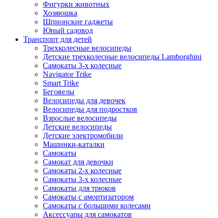
Фигурки животных
Хозяюшка
Шпионские гаджеты
Юный садовод
Транспорт для детей
Трехколесные велосипеды
Детские трехколесные велосипеды Lamborghini
Самокаты 3-х колесные
Navigator Trike
Smart Trike
Беговелы
Велосипеды для девочек
Велосипеды для подростков
Взрослые велосипеды
Детские велосипеды
Детские электромобили
Машинки-каталки
Самокаты
Самокат для девочки
Самокаты 2-х колесные
Самокаты 3-х колесные
Самокаты для трюков
Самокаты с амортизатором
Самокаты с большими колесами
Аксессуары для самокатов