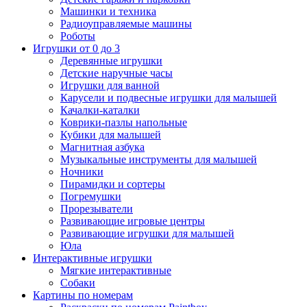
Машинки и техника
Радиоуправляемые машины
Роботы
Игрушки от 0 до 3
Деревянные игрушки
Детские наручные часы
Игрушки для ванной
Карусели и подвесные игрушки для малышей
Качалки-каталки
Коврики-пазлы напольные
Кубики для малышей
Магнитная азбука
Музыкальные инструменты для малышей
Ночники
Пирамидки и сортеры
Погремушки
Прорезыватели
Развивающие игровые центры
Развивающие игрушки для малышей
Юла
Интерактивные игрушки
Мягкие интерактивные
Собаки
Картины по номерам