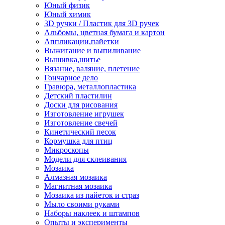
Юный физик
Юный химик
3D ручки / Пластик для 3D ручек
Альбомы, цветная бумага и картон
Аппликации,пайетки
Выжигание и выпиливание
Вышивка,шитье
Вязание, валяние, плетение
Гончарное дело
Гравюра, металлопластика
Детский пластилин
Доски для рисования
Изготовление игрушек
Изготовление свечей
Кинетический песок
Кормушка для птиц
Микроскопы
Модели для склеивания
Мозаика
Алмазная мозаика
Магнитная мозаика
Мозаика из пайеток и страз
Мыло своими руками
Наборы наклеек и штампов
Опыты и эксперименты