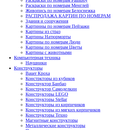
Раскраски по номерам Paintboy
Раскраски по номерам Менглей
Живопись по номерам Белоснежка
РАСПРОДАЖА КАРТИН ПО НОМЕРАМ
Здания и сооружения
Картинны по номерам Пейзажи
Картины из страз
Картины Натюрморты
Картины по номерам Люди
Картины по номерам Цветы
Картины с животными
Компьютерная техника
Наушники
Конструкторы
Bauer Кроха
Констркторы из кубиков
Конструктор Банбао
Конструктор Самоделкин
Конструкторы LEGO
Конструкторы Stellar
Конструкторы из кирпичиков
Конструкторы из мягких кирпичиков
Конструкторы Техно
Магнитные конструкторы
Металлические конструкторы