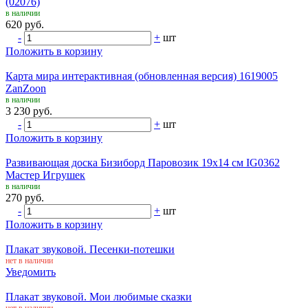
(02076)
в наличии
620 руб.
-
+
шт
Положить в корзину
Карта мира интерактивная (обновленная версия) 1619005
ZanZoon
в наличии
3 230 руб.
-
+
шт
Положить в корзину
Развивающая доска Бизиборд Паровозик 19х14 см IG0362
Мастер Игрушек
в наличии
270 руб.
-
+
шт
Положить в корзину
Плакат звуковой. Песенки-потешки
нет в наличии
Уведомить
Плакат звуковой. Мои любимые сказки
нет в наличии