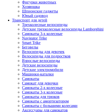
Фигурки животных
Хозяюшка
Шпионские гаджеты
Юный садовод
Транспорт для детей
Трехколесные велосипеды
Детские трехколесные велосипеды Lamborghini
Самокаты 3-х колесные
Navigator Trike
Smart Trike
Беговелы
Велосипеды для девочек
Велосипеды для подростков
Взрослые велосипеды
Детские велосипеды
Детские электромобили
Машинки-каталки
Самокаты
Самокат для девочки
Самокаты 2-х колесные
Самокаты 3-х колесные
Самокаты для трюков
Самокаты с амортизатором
Самокаты с большими колесами
Аксессуары для самокатов