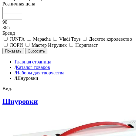
Розничная цена
90
365
Бренд
JUNFA
Mapacha
Vladi Toys
Десятое королевство
ЛОРИ
Мастер Игрушек
Нордпласт
Главная страница
/
Каталог товаров
/
Наборы для творчества
/
Шнуровки
Вид:
Шнуровки