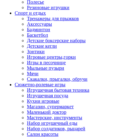
Полесье
Резиновые игрушки
Спорт и отдых
Тренажеры для прыжков
Аксессуары
Бадминтон
Баскетбол
Детские боксерские наборы
Детские кегли
Зонтики
Игровые центры,горки
Игры в песочнице
Мыльные пузыри
Мячи
Скакалки, прыгалки, обручи
Сюжетно-ролевые игры
Игрушечная бытовая техника
Игрушечная посуда
Кухни игровые
Магазин, супермаркет
Маленький доктор
Мастерские, инструменты
Набор игрушечный еды
Набор солдатиков, рыцарей
Салон красоты