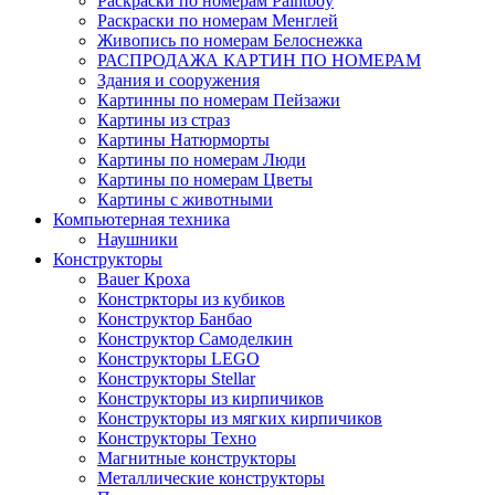
Раскраски по номерам Paintboy
Раскраски по номерам Менглей
Живопись по номерам Белоснежка
РАСПРОДАЖА КАРТИН ПО НОМЕРАМ
Здания и сооружения
Картинны по номерам Пейзажи
Картины из страз
Картины Натюрморты
Картины по номерам Люди
Картины по номерам Цветы
Картины с животными
Компьютерная техника
Наушники
Конструкторы
Bauer Кроха
Констркторы из кубиков
Конструктор Банбао
Конструктор Самоделкин
Конструкторы LEGO
Конструкторы Stellar
Конструкторы из кирпичиков
Конструкторы из мягких кирпичиков
Конструкторы Техно
Магнитные конструкторы
Металлические конструкторы