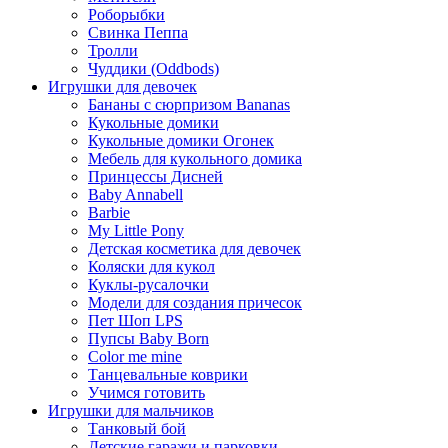
Роборыбки
Свинка Пеппа
Тролли
Чуддики (Oddbods)
Игрушки для девочек
Бананы с сюрпризом Bananas
Кукольные домики
Кукольные домики Огонек
Мебель для кукольного домика
Принцессы Дисней
Baby Annabell
Barbie
My Little Pony
Детская косметика для девочек
Коляски для кукол
Куклы-русалочки
Модели для создания причесок
Пет Шоп LPS
Пупсы Baby Born
Сolor me mine
Танцевальные коврики
Учимся готовить
Игрушки для мальчиков
Танковый бой
Детские гаражи и парковки