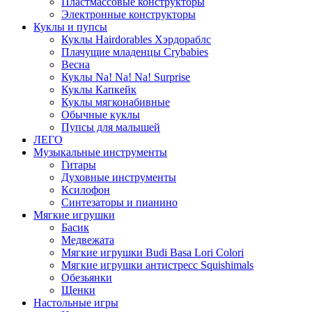
Пластмассовые конструкторы
Электронные конструкторы
Куклы и пупсы
Куклы Hairdorables Хэрдораблс
Плачущие младенцы Crybabies
Весна
Куклы Na! Na! Na! Surprise
Куклы Капкейк
Куклы мягконабивные
Обычные куклы
Пупсы для малышей
ЛЕГО
Музыкальные инструменты
Гитары
Духовные инструменты
Ксилофон
Синтезаторы и пианино
Мягкие игрушки
Басик
Медвежата
Мягкие игрушки Budi Basa Lori Colori
Мягкие игрушки антистресс Squishimals
Обезьянки
Щенки
Настольные игры