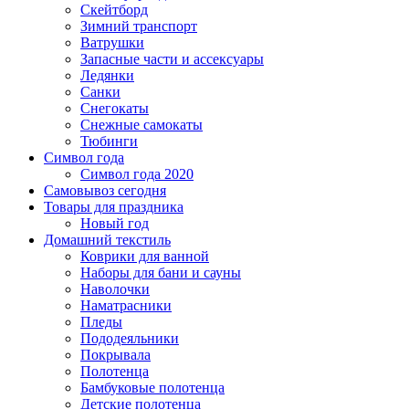
Скейтборд
Зимний транспорт
Ватрушки
Запасные части и ассексуары
Ледянки
Санки
Снегокаты
Снежные самокаты
Тюбинги
Символ года
Символ года 2020
Самовывоз сегодня
Товары для праздника
Новый год
Домашний текстиль
Коврики для ванной
Наборы для бани и сауны
Наволочки
Наматрасники
Пледы
Пододеяльники
Покрывала
Полотенца
Бамбуковые полотенца
Детские полотенца