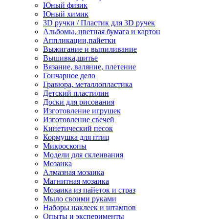
Юный физик
Юный химик
3D ручки / Пластик для 3D ручек
Альбомы, цветная бумага и картон
Аппликации,пайетки
Выжигание и выпиливание
Вышивка,шитье
Вязание, валяние, плетение
Гончарное дело
Гравюра, металлопластика
Детский пластилин
Доски для рисования
Изготовление игрушек
Изготовление свечей
Кинетический песок
Кормушка для птиц
Микроскопы
Модели для склеивания
Мозаика
Алмазная мозаика
Магнитная мозаика
Мозаика из пайеток и страз
Мыло своими руками
Наборы наклеек и штампов
Опыты и эксперименты