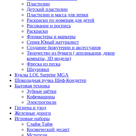
Пластилин
Детский пластилин
Пластилин и масса для лепки
Раскраски по номерам для детей
Рисование и роспись
Раскраски
Фломастеры и маркеры
Серия Юный натуралист
Создание бижутерии и аксессуаров
Творчество из бумаги ( аппликация, декор
комнаты, 3D модели)
Фреска из песка
Шнуровки
Куклы LOL Surprise MGA
Шоколадная ручка Шеф-Кондитер
Бытовая техника
Зубные щётки
Кофемашины
Электрогрили
Гигиена и уход
Железные дороги
Игровые наборы
Слайм Тайм
Космический десант
Мстители