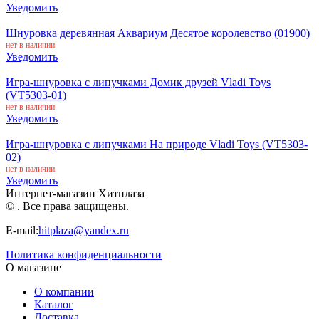
Уведомить
Шнуровка деревянная Аквариум Десятое королевство (01900)
нет в наличии
Уведомить
Игра-шнуровка с липучками Домик друзей Vladi Toys
(VT5303-01)
нет в наличии
Уведомить
Игра-шнуровка с липучками На природе Vladi Toys (VT5303-
02)
нет в наличии
Уведомить
Интернет-магазин Хитплаза
© . Все права защищены.
E-mail:
hitplaza@yandex.ru
Политика конфиденциальности
О магазине
О компании
Каталог
Доставка