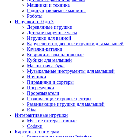
Машинки и техника
Радиоуправляемые машины
Роботы
Игрушки от 0 до 3
Деревянные игрушки
Детские наручные часы
Игрушки для ванной
Карусели и подвесные игрушки для малышей
Качалки-каталки
Коврики-пазлы напольные
Кубики для малышей
Магнитная азбука
Музыкальные инструменты для малышей
Ночники
Пирамидки и сортеры
Погремушки
Прорезыватели
Развивающие игровые центры
Развивающие игрушки для малышей
Юла
Интерактивные игрушки
Мягкие интерактивные
Собаки
Картины по номерам