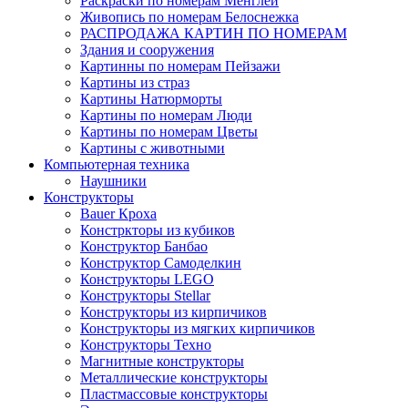
Раскраски по номерам Менглей
Живопись по номерам Белоснежка
РАСПРОДАЖА КАРТИН ПО НОМЕРАМ
Здания и сооружения
Картинны по номерам Пейзажи
Картины из страз
Картины Натюрморты
Картины по номерам Люди
Картины по номерам Цветы
Картины с животными
Компьютерная техника
Наушники
Конструкторы
Bauer Кроха
Констркторы из кубиков
Конструктор Банбао
Конструктор Самоделкин
Конструкторы LEGO
Конструкторы Stellar
Конструкторы из кирпичиков
Конструкторы из мягких кирпичиков
Конструкторы Техно
Магнитные конструкторы
Металлические конструкторы
Пластмассовые конструкторы