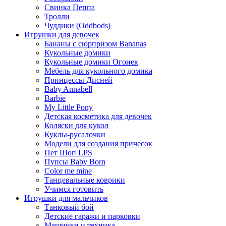
Свинка Пеппа
Тролли
Чуддики (Oddbods)
Игрушки для девочек
Бананы с сюрпризом Bananas
Кукольные домики
Кукольные домики Огонек
Мебель для кукольного домика
Принцессы Дисней
Baby Annabell
Barbie
My Little Pony
Детская косметика для девочек
Коляски для кукол
Куклы-русалочки
Модели для создания причесок
Пет Шоп LPS
Пупсы Baby Born
Сolor me mine
Танцевальные коврики
Учимся готовить
Игрушки для мальчиков
Танковый бой
Детские гаражи и парковки
Машинки и техника