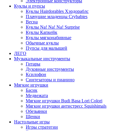
Электронные конструкторы
Куклы и пупсы
Куклы Hairdorables Хэрдораблс
Плачущие младенцы Crybabies
Весна
Куклы Na! Na! Na! Surprise
Куклы Капкейк
Куклы мягконабивные
Обычные куклы
Пупсы для малышей
ЛЕГО
Музыкальные инструменты
Гитары
Духовные инструменты
Ксилофон
Синтезаторы и пианино
Мягкие игрушки
Басик
Медвежата
Мягкие игрушки Budi Basa Lori Colori
Мягкие игрушки антистресс Squishimals
Обезьянки
Щенки
Настольные игры
Игры стратегии