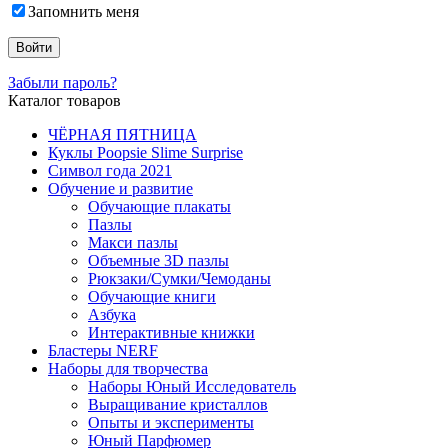
Запомнить меня
Забыли пароль?
Каталог товаров
ЧЁРНАЯ ПЯТНИЦА
Куклы Poopsie Slime Surprise
Символ года 2021
Обучение и развитие
Обучающие плакаты
Пазлы
Макси пазлы
Объемные 3D пазлы
Рюкзаки/Сумки/Чемоданы
Обучающие книги
Азбука
Интерактивные книжки
Бластеры NERF
Наборы для творчества
Наборы Юный Исследователь
Выращивание кристаллов
Опыты и эксперименты
Юный Парфюмер