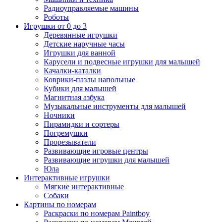
Радиоуправляемые машины
Роботы
Игрушки от 0 до 3
Деревянные игрушки
Детские наручные часы
Игрушки для ванной
Карусели и подвесные игрушки для малышей
Качалки-каталки
Коврики-пазлы напольные
Кубики для малышей
Магнитная азбука
Музыкальные инструменты для малышей
Ночники
Пирамидки и сортеры
Погремушки
Прорезыватели
Развивающие игровые центры
Развивающие игрушки для малышей
Юла
Интерактивные игрушки
Мягкие интерактивные
Собаки
Картины по номерам
Раскраски по номерам Paintboy