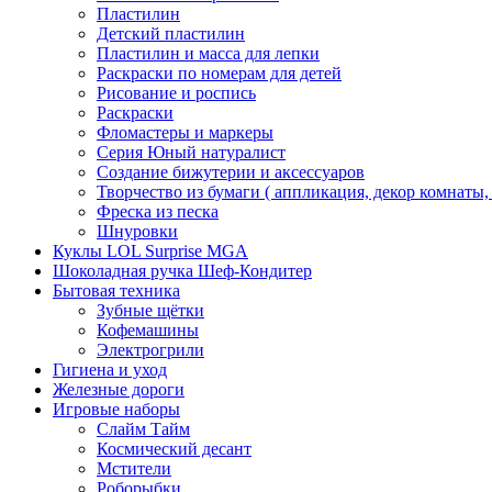
Пластилин
Детский пластилин
Пластилин и масса для лепки
Раскраски по номерам для детей
Рисование и роспись
Раскраски
Фломастеры и маркеры
Серия Юный натуралист
Создание бижутерии и аксессуаров
Творчество из бумаги ( аппликация, декор комнаты,
Фреска из песка
Шнуровки
Куклы LOL Surprise MGA
Шоколадная ручка Шеф-Кондитер
Бытовая техника
Зубные щётки
Кофемашины
Электрогрили
Гигиена и уход
Железные дороги
Игровые наборы
Слайм Тайм
Космический десант
Мстители
Роборыбки