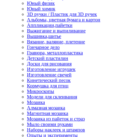
Юный физик
Юный химик
3D ручки / Пластик для 3D ручек
Альбомы, цветная бумага и картон
Аппликации,пайетки
Выжигание и выпиливание
Вышивка,шитье
Вязание, валяние, плетение
Гончарное дело
Гравюра, металлопластика
Детский пластилин
Доски для рисования
Изготовление игрушек
Изготовление свечей
Кинетический песок
Кормушка для птиц
Микроскопы
Модели для склеивания
Мозаика
Алмазная мозаика
Магнитная мозаика
Мозаика из пайеток и страз
Мыло своими руками
Наборы наклеек и штампов
Опыты и эксперименты