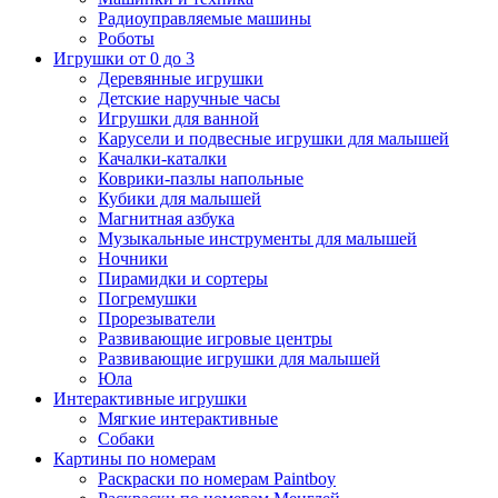
Радиоуправляемые машины
Роботы
Игрушки от 0 до 3
Деревянные игрушки
Детские наручные часы
Игрушки для ванной
Карусели и подвесные игрушки для малышей
Качалки-каталки
Коврики-пазлы напольные
Кубики для малышей
Магнитная азбука
Музыкальные инструменты для малышей
Ночники
Пирамидки и сортеры
Погремушки
Прорезыватели
Развивающие игровые центры
Развивающие игрушки для малышей
Юла
Интерактивные игрушки
Мягкие интерактивные
Собаки
Картины по номерам
Раскраски по номерам Paintboy