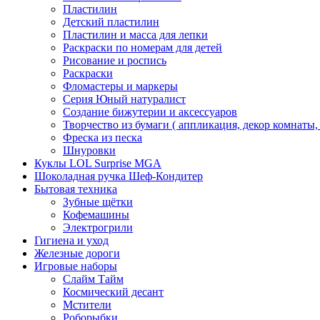
Пластилин
Детский пластилин
Пластилин и масса для лепки
Раскраски по номерам для детей
Рисование и роспись
Раскраски
Фломастеры и маркеры
Серия Юный натуралист
Создание бижутерии и аксессуаров
Творчество из бумаги ( аппликация, декор комнаты,
Фреска из песка
Шнуровки
Куклы LOL Surprise MGA
Шоколадная ручка Шеф-Кондитер
Бытовая техника
Зубные щётки
Кофемашины
Электрогрили
Гигиена и уход
Железные дороги
Игровые наборы
Слайм Тайм
Космический десант
Мстители
Роборыбки