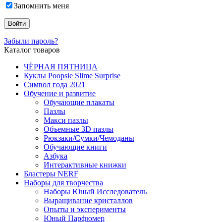
Запомнить меня
Забыли пароль?
Каталог товаров
ЧЁРНАЯ ПЯТНИЦА
Куклы Poopsie Slime Surprise
Символ года 2021
Обучение и развитие
Обучающие плакаты
Пазлы
Макси пазлы
Объемные 3D пазлы
Рюкзаки/Сумки/Чемоданы
Обучающие книги
Азбука
Интерактивные книжки
Бластеры NERF
Наборы для творчества
Наборы Юный Исследователь
Выращивание кристаллов
Опыты и эксперименты
Юный Парфюмер