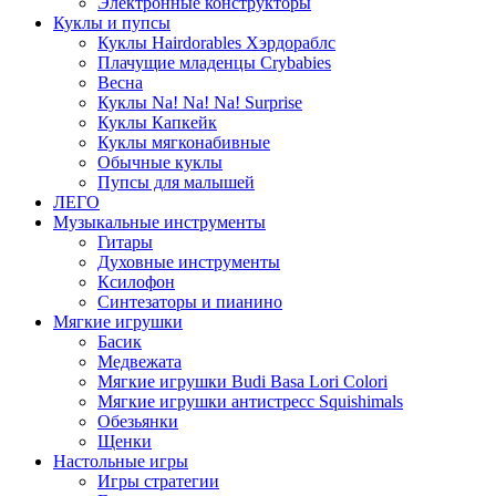
Электронные конструкторы
Куклы и пупсы
Куклы Hairdorables Хэрдораблс
Плачущие младенцы Crybabies
Весна
Куклы Na! Na! Na! Surprise
Куклы Капкейк
Куклы мягконабивные
Обычные куклы
Пупсы для малышей
ЛЕГО
Музыкальные инструменты
Гитары
Духовные инструменты
Ксилофон
Синтезаторы и пианино
Мягкие игрушки
Басик
Медвежата
Мягкие игрушки Budi Basa Lori Colori
Мягкие игрушки антистресс Squishimals
Обезьянки
Щенки
Настольные игры
Игры стратегии