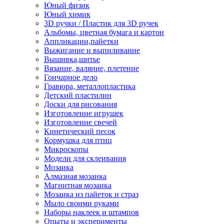
Юный физик
Юный химик
3D ручки / Пластик для 3D ручек
Альбомы, цветная бумага и картон
Аппликации,пайетки
Выжигание и выпиливание
Вышивка,шитье
Вязание, валяние, плетение
Гончарное дело
Гравюра, металлопластика
Детский пластилин
Доски для рисования
Изготовление игрушек
Изготовление свечей
Кинетический песок
Кормушка для птиц
Микроскопы
Модели для склеивания
Мозаика
Алмазная мозаика
Магнитная мозаика
Мозаика из пайеток и страз
Мыло своими руками
Наборы наклеек и штампов
Опыты и эксперименты