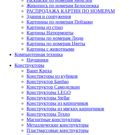
Раскраски по номерам Менглей
Живопись по номерам Белоснежка
РАСПРОДАЖА КАРТИН ПО НОМЕРАМ
Здания и сооружения
Картинны по номерам Пейзажи
Картины из страз
Картины Натюрморты
Картины по номерам Люди
Картины по номерам Цветы
Картины с животными
Компьютерная техника
Наушники
Конструкторы
Bauer Кроха
Констркторы из кубиков
Конструктор Банбао
Конструктор Самоделкин
Конструкторы LEGO
Конструкторы Stellar
Конструкторы из кирпичиков
Конструкторы из мягких кирпичиков
Конструкторы Техно
Магнитные конструкторы
Металлические конструкторы
Пластмассовые конструкторы