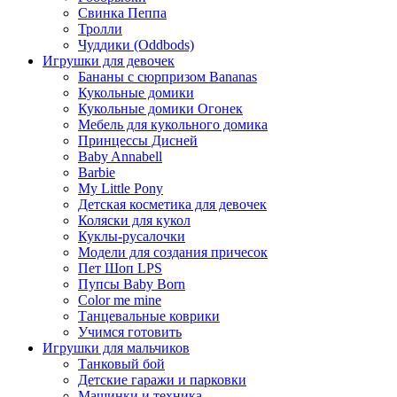
Свинка Пеппа
Тролли
Чуддики (Oddbods)
Игрушки для девочек
Бананы с сюрпризом Bananas
Кукольные домики
Кукольные домики Огонек
Мебель для кукольного домика
Принцессы Дисней
Baby Annabell
Barbie
My Little Pony
Детская косметика для девочек
Коляски для кукол
Куклы-русалочки
Модели для создания причесок
Пет Шоп LPS
Пупсы Baby Born
Сolor me mine
Танцевальные коврики
Учимся готовить
Игрушки для мальчиков
Танковый бой
Детские гаражи и парковки
Машинки и техника