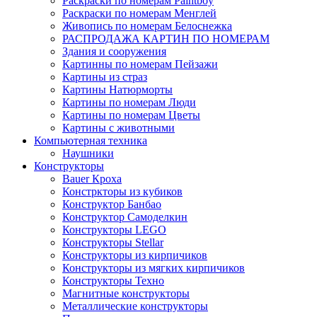
Раскраски по номерам Paintboy
Раскраски по номерам Менглей
Живопись по номерам Белоснежка
РАСПРОДАЖА КАРТИН ПО НОМЕРАМ
Здания и сооружения
Картинны по номерам Пейзажи
Картины из страз
Картины Натюрморты
Картины по номерам Люди
Картины по номерам Цветы
Картины с животными
Компьютерная техника
Наушники
Конструкторы
Bauer Кроха
Констркторы из кубиков
Конструктор Банбао
Конструктор Самоделкин
Конструкторы LEGO
Конструкторы Stellar
Конструкторы из кирпичиков
Конструкторы из мягких кирпичиков
Конструкторы Техно
Магнитные конструкторы
Металлические конструкторы