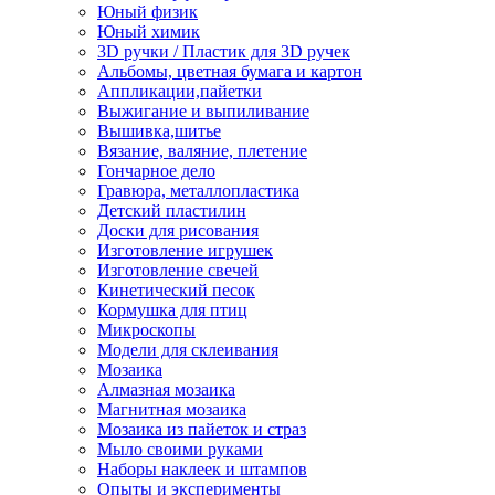
Юный физик
Юный химик
3D ручки / Пластик для 3D ручек
Альбомы, цветная бумага и картон
Аппликации,пайетки
Выжигание и выпиливание
Вышивка,шитье
Вязание, валяние, плетение
Гончарное дело
Гравюра, металлопластика
Детский пластилин
Доски для рисования
Изготовление игрушек
Изготовление свечей
Кинетический песок
Кормушка для птиц
Микроскопы
Модели для склеивания
Мозаика
Алмазная мозаика
Магнитная мозаика
Мозаика из пайеток и страз
Мыло своими руками
Наборы наклеек и штампов
Опыты и эксперименты