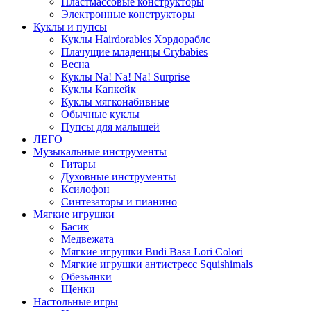
Пластмассовые конструкторы
Электронные конструкторы
Куклы и пупсы
Куклы Hairdorables Хэрдораблс
Плачущие младенцы Crybabies
Весна
Куклы Na! Na! Na! Surprise
Куклы Капкейк
Куклы мягконабивные
Обычные куклы
Пупсы для малышей
ЛЕГО
Музыкальные инструменты
Гитары
Духовные инструменты
Ксилофон
Синтезаторы и пианино
Мягкие игрушки
Басик
Медвежата
Мягкие игрушки Budi Basa Lori Colori
Мягкие игрушки антистресс Squishimals
Обезьянки
Щенки
Настольные игры