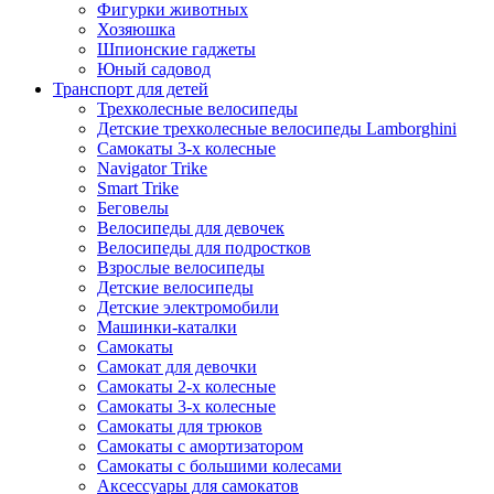
Фигурки животных
Хозяюшка
Шпионские гаджеты
Юный садовод
Транспорт для детей
Трехколесные велосипеды
Детские трехколесные велосипеды Lamborghini
Самокаты 3-х колесные
Navigator Trike
Smart Trike
Беговелы
Велосипеды для девочек
Велосипеды для подростков
Взрослые велосипеды
Детские велосипеды
Детские электромобили
Машинки-каталки
Самокаты
Самокат для девочки
Самокаты 2-х колесные
Самокаты 3-х колесные
Самокаты для трюков
Самокаты с амортизатором
Самокаты с большими колесами
Аксессуары для самокатов