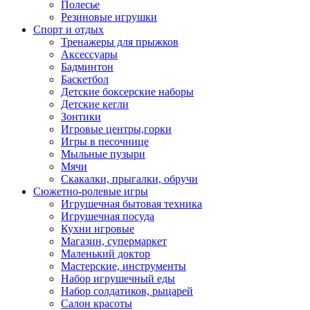
Полесье
Резиновые игрушки
Спорт и отдых
Тренажеры для прыжков
Аксессуары
Бадминтон
Баскетбол
Детские боксерские наборы
Детские кегли
Зонтики
Игровые центры,горки
Игры в песочнице
Мыльные пузыри
Мячи
Скакалки, прыгалки, обручи
Сюжетно-ролевые игры
Игрушечная бытовая техника
Игрушечная посуда
Кухни игровые
Магазин, супермаркет
Маленький доктор
Мастерские, инструменты
Набор игрушечный еды
Набор солдатиков, рыцарей
Салон красоты