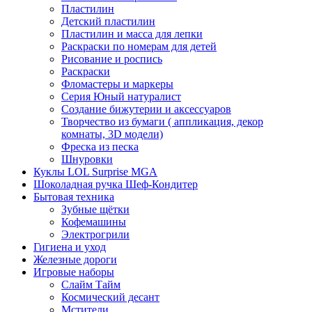
Пластилин
Детский пластилин
Пластилин и масса для лепки
Раскраски по номерам для детей
Рисование и роспись
Раскраски
Фломастеры и маркеры
Серия Юный натуралист
Создание бижутерии и аксессуаров
Творчество из бумаги ( аппликация, декор
комнаты, 3D модели)
Фреска из песка
Шнуровки
Куклы LOL Surprise MGA
Шоколадная ручка Шеф-Кондитер
Бытовая техника
Зубные щётки
Кофемашины
Электрогрили
Гигиена и уход
Железные дороги
Игровые наборы
Слайм Тайм
Космический десант
Мстители