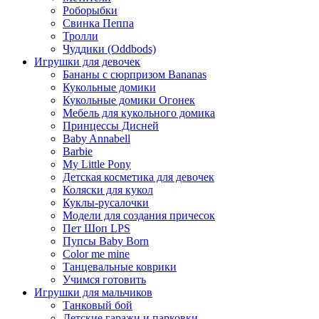
Роборыбки
Свинка Пеппа
Тролли
Чуддики (Oddbods)
Игрушки для девочек
Бананы с сюрпризом Bananas
Кукольные домики
Кукольные домики Огонек
Мебель для кукольного домика
Принцессы Дисней
Baby Annabell
Barbie
My Little Pony
Детская косметика для девочек
Коляски для кукол
Куклы-русалочки
Модели для создания причесок
Пет Шоп LPS
Пупсы Baby Born
Сolor me mine
Танцевальные коврики
Учимся готовить
Игрушки для мальчиков
Танковый бой
Детские гаражи и парковки