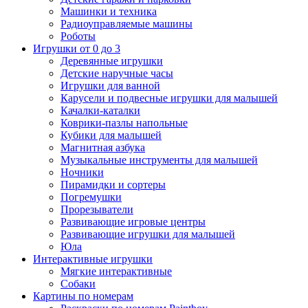
Машинки и техника
Радиоуправляемые машины
Роботы
Игрушки от 0 до 3
Деревянные игрушки
Детские наручные часы
Игрушки для ванной
Карусели и подвесные игрушки для малышей
Качалки-каталки
Коврики-пазлы напольные
Кубики для малышей
Магнитная азбука
Музыкальные инструменты для малышей
Ночники
Пирамидки и сортеры
Погремушки
Прорезыватели
Развивающие игровые центры
Развивающие игрушки для малышей
Юла
Интерактивные игрушки
Мягкие интерактивные
Собаки
Картины по номерам