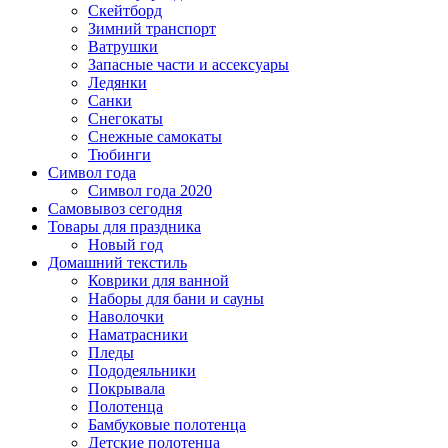
Скейтборд
Зимний транспорт
Ватрушки
Запасные части и ассексуары
Ледянки
Санки
Снегокаты
Снежные самокаты
Тюбинги
Символ года
Символ года 2020
Самовывоз сегодня
Товары для праздника
Новый год
Домашний текстиль
Коврики для ванной
Наборы для бани и сауны
Наволочки
Наматрасники
Пледы
Пододеяльники
Покрывала
Полотенца
Бамбуковые полотенца
Детские полотенца