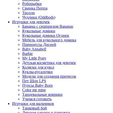
Роборыбки
Свинка Пеппа
Тролли
Чуддики (Oddbods)
Игрушки для девочек
Бананы с сюрпризом Bananas
Кукольные домики
Кукольные домики Огонек
Мебель для кукольного домика
Принцессы Дисней
Baby Annabell
Barbie
My Little Pony
Детская косметика для девочек
Коляски для кукол
Куклы-русалочки
Модели для создания причесок
Пет Шоп LPS
Пупсы Baby Born
Сolor me mine
Танцевальные коврики
Учимся готовить
Игрушки для мальчиков
Танковый бой
Детские гаражи и парковки