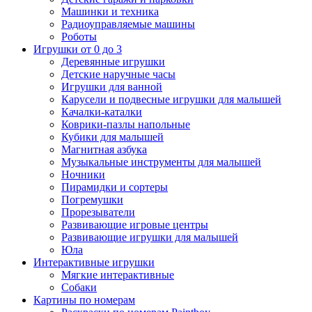
Машинки и техника
Радиоуправляемые машины
Роботы
Игрушки от 0 до 3
Деревянные игрушки
Детские наручные часы
Игрушки для ванной
Карусели и подвесные игрушки для малышей
Качалки-каталки
Коврики-пазлы напольные
Кубики для малышей
Магнитная азбука
Музыкальные инструменты для малышей
Ночники
Пирамидки и сортеры
Погремушки
Прорезыватели
Развивающие игровые центры
Развивающие игрушки для малышей
Юла
Интерактивные игрушки
Мягкие интерактивные
Собаки
Картины по номерам