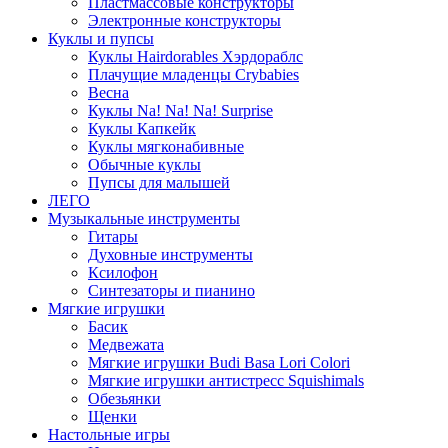
Пластмассовые конструкторы
Электронные конструкторы
Куклы и пупсы
Куклы Hairdorables Хэрдораблс
Плачущие младенцы Crybabies
Весна
Куклы Na! Na! Na! Surprise
Куклы Капкейк
Куклы мягконабивные
Обычные куклы
Пупсы для малышей
ЛЕГО
Музыкальные инструменты
Гитары
Духовные инструменты
Ксилофон
Синтезаторы и пианино
Мягкие игрушки
Басик
Медвежата
Мягкие игрушки Budi Basa Lori Colori
Мягкие игрушки антистресс Squishimals
Обезьянки
Щенки
Настольные игры