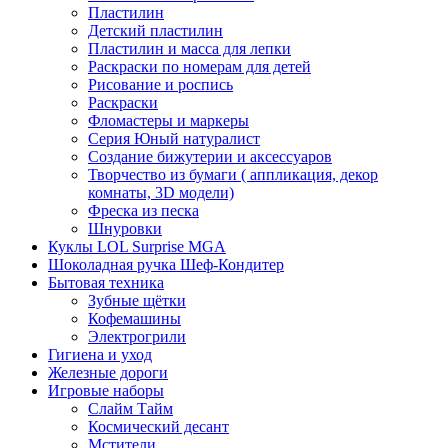
Пластилин
Детский пластилин
Пластилин и масса для лепки
Раскраски по номерам для детей
Рисование и роспись
Раскраски
Фломастеры и маркеры
Серия Юный натуралист
Создание бижутерии и аксессуаров
Творчество из бумаги ( аппликация, декор
комнаты, 3D модели)
Фреска из песка
Шнуровки
Куклы LOL Surprise MGA
Шоколадная ручка Шеф-Кондитер
Бытовая техника
Зубные щётки
Кофемашины
Электрогрили
Гигиена и уход
Железные дороги
Игровые наборы
Слайм Тайм
Космический десант
Мстители