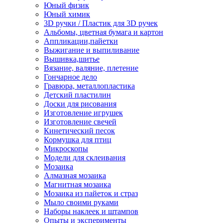
Юный физик
Юный химик
3D ручки / Пластик для 3D ручек
Альбомы, цветная бумага и картон
Аппликации,пайетки
Выжигание и выпиливание
Вышивка,шитье
Вязание, валяние, плетение
Гончарное дело
Гравюра, металлопластика
Детский пластилин
Доски для рисования
Изготовление игрушек
Изготовление свечей
Кинетический песок
Кормушка для птиц
Микроскопы
Модели для склеивания
Мозаика
Алмазная мозаика
Магнитная мозаика
Мозаика из пайеток и страз
Мыло своими руками
Наборы наклеек и штампов
Опыты и эксперименты