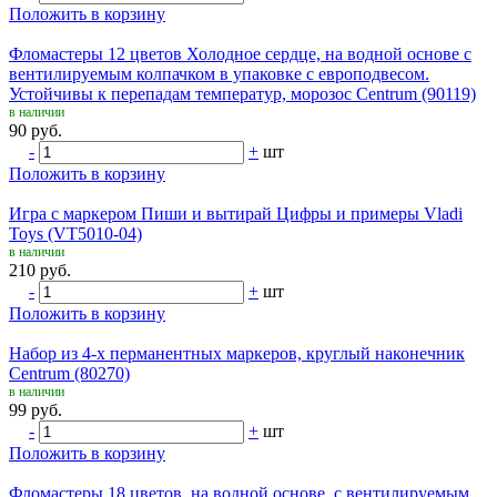
Положить в корзину
Фломастеры 12 цветов Холодное сердце, на водной основе с
вентилируемым колпачком в упаковке с европодвесом.
Устойчивы к перепадам температур, морозос Centrum (90119)
в наличии
90 руб.
-
+
шт
Положить в корзину
Игра с маркером Пиши и вытирай Цифры и примеры Vladi
Toys (VT5010-04)
в наличии
210 руб.
-
+
шт
Положить в корзину
Набор из 4-х перманентных маркеров, круглый наконечник
Centrum (80270)
в наличии
99 руб.
-
+
шт
Положить в корзину
Фломастеры 18 цветов, на водной основе, с вентилируемым