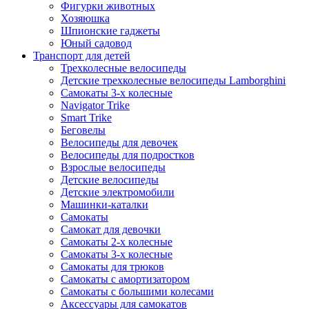
Фигурки животных
Хозяюшка
Шпионские гаджеты
Юный садовод
Транспорт для детей
Трехколесные велосипеды
Детские трехколесные велосипеды Lamborghini
Самокаты 3-х колесные
Navigator Trike
Smart Trike
Беговелы
Велосипеды для девочек
Велосипеды для подростков
Взрослые велосипеды
Детские велосипеды
Детские электромобили
Машинки-каталки
Самокаты
Самокат для девочки
Самокаты 2-х колесные
Самокаты 3-х колесные
Самокаты для трюков
Самокаты с амортизатором
Самокаты с большими колесами
Аксессуары для самокатов