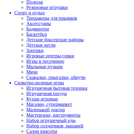
Полесье
Резиновые игрушки
Спорт и отдых
Тренажеры для прыжков
Аксессуары
Бадминтон
Баскетбол
Детские боксерские наборы
Детские кегли
Зонтики
Игровые центры,горки
Игры в песочнице
Мыльные пузыри
Мячи
Скакалки, прыгалки, обручи
Сюжетно-ролевые игры
Игрушечная бытовая техника
Игрушечная посуда
Кухни игровые
Магазин, супермаркет
Маленький доктор
Мастерские, инструменты
Набор игрушечный еды
Набор солдатиков, рыцарей
Салон красоты