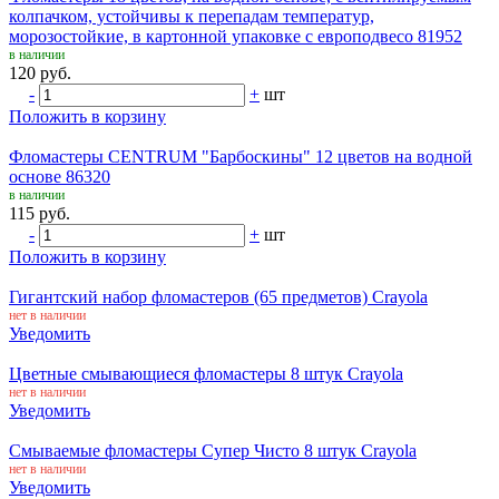
колпачком, устойчивы к перепадам температур,
морозостойкие, в картонной упаковке с европодвесо 81952
в наличии
120 руб.
-
+
шт
Положить в корзину
Фломастеры CENTRUM "Барбоскины" 12 цветов на водной
основе 86320
в наличии
115 руб.
-
+
шт
Положить в корзину
Гигантский набор фломастеров (65 предметов) Crayola
нет в наличии
Уведомить
Цветные смывающиеся фломастеры 8 штук Crayola
нет в наличии
Уведомить
Смываемые фломастеры Супер Чисто 8 штук Crayola
нет в наличии
Уведомить