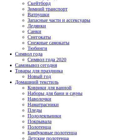
Скейтборд
Зимний транспорт
Ватрушки
Запасные части и ассексуары
Ледянки
Санки
Снегокаты
Снежные самокаты
Тюбинги
Символ года
Символ года 2020
Самовывоз сегодня
Товары для праздника
Новый год
Домашний текстиль
Коврики для ванной
Наборы для бани и сауны
Наволочки
Наматрасники
Пледы
Пододеяльники
Покрывала
Полотенца
Бамбуковые полотенца
Детские полотенца