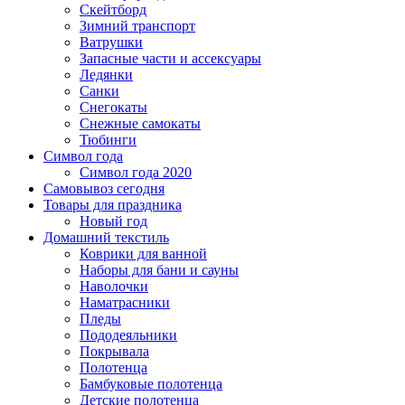
Скейтборд
Зимний транспорт
Ватрушки
Запасные части и ассексуары
Ледянки
Санки
Снегокаты
Снежные самокаты
Тюбинги
Символ года
Символ года 2020
Самовывоз сегодня
Товары для праздника
Новый год
Домашний текстиль
Коврики для ванной
Наборы для бани и сауны
Наволочки
Наматрасники
Пледы
Пододеяльники
Покрывала
Полотенца
Бамбуковые полотенца
Детские полотенца