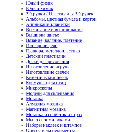
Юный физик
Юный химик
3D ручки / Пластик для 3D ручек
Альбомы, цветная бумага и картон
Аппликации,пайетки
Выжигание и выпиливание
Вышивка,шитье
Вязание, валяние, плетение
Гончарное дело
Гравюра, металлопластика
Детский пластилин
Доски для рисования
Изготовление игрушек
Изготовление свечей
Кинетический песок
Кормушка для птиц
Микроскопы
Модели для склеивания
Мозаика
Алмазная мозаика
Магнитная мозаика
Мозаика из пайеток и страз
Мыло своими руками
Наборы наклеек и штампов
Опыты и эксперименты