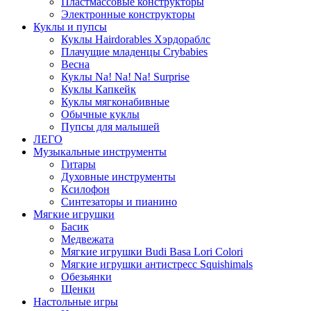
Пластмассовые конструкторы
Электронные конструкторы
Куклы и пупсы
Куклы Hairdorables Хэрдораблс
Плачущие младенцы Crybabies
Весна
Куклы Na! Na! Na! Surprise
Куклы Капкейк
Куклы мягконабивные
Обычные куклы
Пупсы для малышей
ЛЕГО
Музыкальные инструменты
Гитары
Духовные инструменты
Ксилофон
Синтезаторы и пианино
Мягкие игрушки
Басик
Медвежата
Мягкие игрушки Budi Basa Lori Colori
Мягкие игрушки антистресс Squishimals
Обезьянки
Щенки
Настольные игры