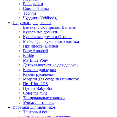
Роборыбки
Свинка Пеппа
Тролли
Чуддики (Oddbods)
Игрушки для девочек
Бананы с сюрпризом Bananas
Кукольные домики
Кукольные домики Огонек
Мебель для кукольного домика
Принцессы Дисней
Baby Annabell
Barbie
My Little Pony
Детская косметика для девочек
Коляски для кукол
Куклы-русалочки
Модели для создания причесок
Пет Шоп LPS
Пупсы Baby Born
Сolor me mine
Танцевальные коврики
Учимся готовить
Игрушки для мальчиков
Танковый бой
Детские гаражи и парковки