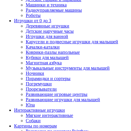
Машинки и техника
Радиоуправляемые машины
Роботы
Игрушки от 0 до 3
Деревянные игрушки
Детские наручные часы
Игрушки для ванной
Карусели и подвесные игрушки для малышей
Качалки-каталки
Коврики-пазлы напольные
Кубики для малышей
Магнитная азбука
Музыкальные инструменты для малышей
Ночники
Пирамидки и сортеры
Погремушки
Прорезыватели
Развивающие игровые центры
Развивающие игрушки для малышей
Юла
Интерактивные игрушки
Мягкие интерактивные
Собаки
Картины по номерам