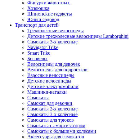
Фигурки животных
Хозяюшка
Шпионские гаджеты
Юный садовод
Транспорт для детей
Трехколесные велосипеды
Детские трехколесные велосипеды Lamborghini
Самокаты 3-х колесные
Navigator Trike
Smart Trike
Беговелы
Велосипеды для девочек
Велосипеды для подростков
Взрослые велосипеды
Детские велосипеды
Детские электромобили
Машинки-каталки
Самокаты
Самокат для девочки
Самокаты 2-х колесные
Самокаты 3-х колесные
Самокаты для трюков
Самокаты с амортизатором
Самокаты с большими колесами
Аксессуары для самокатов