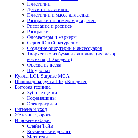
Пластилин
Детский пластилин
Пластилин и масса для лепки
Раскраски по номерам для детей
Рисование и роспись
Раскраски
Фломастеры и маркеры
Серия Юный натуралист
Создание бижутерии и аксессуаров
Творчество из бумаги ( аппликация, декор
комнаты, 3D модели)
Фреска из песка
Шнуровки
Куклы LOL Surprise MGA
Шоколадная ручка Шеф-Кондитер
Бытовая техника
Зубные щётки
Кофемашины
Электрогрили
Гигиена и уход
Железные дороги
Игровые наборы
Слайм Тайм
Космический десант
Мстители