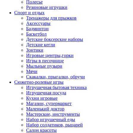
Полесье
Резиновые игрушки
Спорт и отдых
Тренажеры для прыжков
Аксессуары
Бадминтон
Баскетбол
Детские боксерские наборы
Детские кегли
Зонтики
Игровые центры,горки
Игры в песочнице
Мыльные пузыри
Мячи
Скакалки, прыгалки, обручи
Сюжетно-ролевые игры
Игрушечная бытовая техника
Игрушечная посуда
Кухни игровые
Магазин, супермаркет
Маленький доктор
Мастерские, инструменты
Набор игрушечный еды
Набор солдатиков, рыцарей
Салон красоты