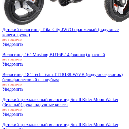
Детский велосипед Trike City JW7O оранжевый (надувные
колеса, ручка)
нет в наличии
Уведомить
Велосипед 16" Mustang BU16P-14 (звонок) красный
нет в наличии
Уведомить
Велосипед 18" Tech Team TT18138-W/VB (надувные,звонок)
бело-фиолетовый с голубым
нет в наличии
Уведомить
Детский трехколесный велосипед Small Rider Moon Walker
(Зеленый) рука, надувные колеса
нет в наличии
Уведомить
Детский трехколесный велосипед Small Rider Moon Walker