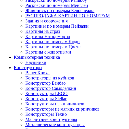
Раскраски по номерам Paintboy
Раскраски по номерам Менглей
Живопись по номерам Белоснежка
РАСПРОДАЖА КАРТИН ПО НОМЕРАМ
Здания и сооружения
Картинны по номерам Пейзажи
Картины из страз
Картины Натюрморты
Картины по номерам Люди
Картины по номерам Цветы
Картины с животными
Компьютерная техника
Наушники
Конструкторы
Bauer Кроха
Констркторы из кубиков
Конструктор Банбао
Конструктор Самоделкин
Конструкторы LEGO
Конструкторы Stellar
Конструкторы из кирпичиков
Конструкторы из мягких кирпичиков
Конструкторы Техно
Магнитные конструкторы
Металлические конструкторы