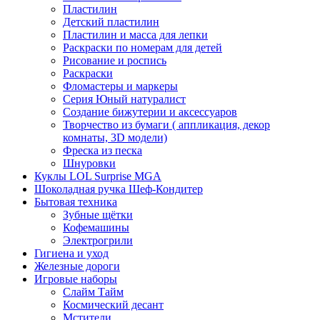
Пластилин
Детский пластилин
Пластилин и масса для лепки
Раскраски по номерам для детей
Рисование и роспись
Раскраски
Фломастеры и маркеры
Серия Юный натуралист
Создание бижутерии и аксессуаров
Творчество из бумаги ( аппликация, декор
комнаты, 3D модели)
Фреска из песка
Шнуровки
Куклы LOL Surprise MGA
Шоколадная ручка Шеф-Кондитер
Бытовая техника
Зубные щётки
Кофемашины
Электрогрили
Гигиена и уход
Железные дороги
Игровые наборы
Слайм Тайм
Космический десант
Мстители