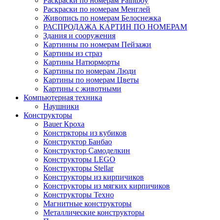
Раскраски по номерам Paintboy
Раскраски по номерам Менглей
Живопись по номерам Белоснежка
РАСПРОДАЖА КАРТИН ПО НОМЕРАМ
Здания и сооружения
Картинны по номерам Пейзажи
Картины из страз
Картины Натюрморты
Картины по номерам Люди
Картины по номерам Цветы
Картины с животными
Компьютерная техника
Наушники
Конструкторы
Bauer Кроха
Констркторы из кубиков
Конструктор Банбао
Конструктор Самоделкин
Конструкторы LEGO
Конструкторы Stellar
Конструкторы из кирпичиков
Конструкторы из мягких кирпичиков
Конструкторы Техно
Магнитные конструкторы
Металлические конструкторы