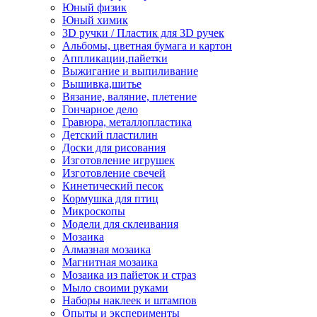
Юный физик
Юный химик
3D ручки / Пластик для 3D ручек
Альбомы, цветная бумага и картон
Аппликации,пайетки
Выжигание и выпиливание
Вышивка,шитье
Вязание, валяние, плетение
Гончарное дело
Гравюра, металлопластика
Детский пластилин
Доски для рисования
Изготовление игрушек
Изготовление свечей
Кинетический песок
Кормушка для птиц
Микроскопы
Модели для склеивания
Мозаика
Алмазная мозаика
Магнитная мозаика
Мозаика из пайеток и страз
Мыло своими руками
Наборы наклеек и штампов
Опыты и эксперименты