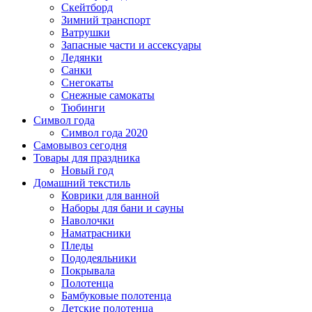
Скейтборд
Зимний транспорт
Ватрушки
Запасные части и ассексуары
Ледянки
Санки
Снегокаты
Снежные самокаты
Тюбинги
Символ года
Символ года 2020
Самовывоз сегодня
Товары для праздника
Новый год
Домашний текстиль
Коврики для ванной
Наборы для бани и сауны
Наволочки
Наматрасники
Пледы
Пододеяльники
Покрывала
Полотенца
Бамбуковые полотенца
Детские полотенца