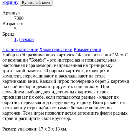
корзину
Купить в 1 клик
Артикул
7890
Возраст от
5
Бренд
ТД Бэмби
Полное описание
Характеристики
Комментарии
Набор из 50 развивающих карточек "Флаги" из серии "Мемо"
от компании "Бэмби" - это интересная и познавательная
настольная игра мемори, направленная на тренировку
зрительной памяти. 50 парных карточек, входящих в
комплект, перемешивают и раскладывают на столе
картинками вниз. Каждый игрок поочередно берет 2 карточки
на свой выбор и демонстрирует их соперникам. При
случайном выборе двух идентичных карточек игрок
присваивает их себе, если попадаются разные - кладет их
обратно, передавая ход следующему игроку. Выигрывает тот,
кто к концу игры набирает самое большое количество
карточек. Тема игры позволит детям запомнить флаги разных
стран и расширить свой кругозор.
Размер упаковки: 17 х 3 х 13 см.