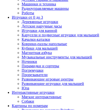
Машинки и техника
Радиоуправляемые машины
Роботы
Игрушки от 0 до 3
Деревянные игрушки
Детские наручные часы
Игрушки для ванной
Карусели и подвесные игрушки для малышей
Качалки-каталки
Коврики-пазлы напольные
Кубики для малышей
Магнитная азбука
Музыкальные инструменты для малышей
Ночники
Пирамидки и сортеры
Погремушки
Прорезыватели
Развивающие игровые центры
Развивающие игрушки для малышей
Юла
Интерактивные игрушки
Мягкие интерактивные
Собаки
Картины по номерам