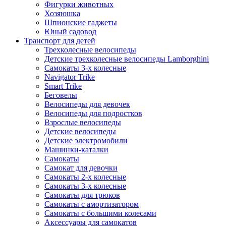
Фигурки животных
Хозяюшка
Шпионские гаджеты
Юный садовод
Транспорт для детей
Трехколесные велосипеды
Детские трехколесные велосипеды Lamborghini
Самокаты 3-х колесные
Navigator Trike
Smart Trike
Беговелы
Велосипеды для девочек
Велосипеды для подростков
Взрослые велосипеды
Детские велосипеды
Детские электромобили
Машинки-каталки
Самокаты
Самокат для девочки
Самокаты 2-х колесные
Самокаты 3-х колесные
Самокаты для трюков
Самокаты с амортизатором
Самокаты с большими колесами
Аксессуары для самокатов