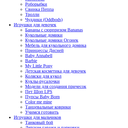
Роборыбки
Свинка Пеппа
Тролли
Чуддики (Oddbods)
Игрушки для девочек
Бананы с сюрпризом Bananas
Кукольные домики
Кукольные домики Огонек
Мебель для кукольного домика
Принцессы Дисней
Baby Annabell
Barbie
My Little Pony
Детская косметика для девочек
Коляски для кукол
Куклы-русалочки
Модели для создания причесок
Пет Шоп LPS
Пупсы Baby Born
Сolor me mine
Танцевальные коврики
Учимся готовить
Игрушки для мальчиков
Танковый бой
Детские гаражи и парковки