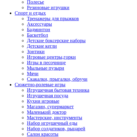
Полесье
Резиновые игрушки
Спорт и отдых
Тренажеры для прыжков
Аксессуары
Бадминтон
Баскетбол
Детские боксерские наборы
Детские кегли
Зонтики
Игровые центры,горки
Игры в песочнице
Мыльные пузыри
Мячи
Скакалки, прыгалки, обручи
Сюжетно-ролевые игры
Игрушечная бытовая техника
Игрушечная посуда
Кухни игровые
Магазин, супермаркет
Маленький доктор
Мастерские, инструменты
Набор игрушечный еды
Набор солдатиков, рыцарей
Салон красоты