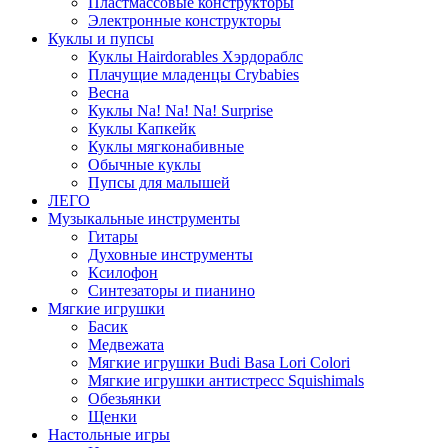
Пластмассовые конструкторы
Электронные конструкторы
Куклы и пупсы
Куклы Hairdorables Хэрдораблс
Плачущие младенцы Crybabies
Весна
Куклы Na! Na! Na! Surprise
Куклы Капкейк
Куклы мягконабивные
Обычные куклы
Пупсы для малышей
ЛЕГО
Музыкальные инструменты
Гитары
Духовные инструменты
Ксилофон
Синтезаторы и пианино
Мягкие игрушки
Басик
Медвежата
Мягкие игрушки Budi Basa Lori Colori
Мягкие игрушки антистресс Squishimals
Обезьянки
Щенки
Настольные игры