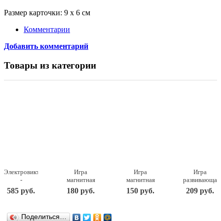
Размер карточки: 9 х 6 см
Комментарии
Добавить комментарий
Товары из категории
Электровикторина
Игра
Игра
Игра
-
магнитная
магнитная
развивающая
Английский
развивающая.
развивающая.
деревянная
585 руб.
180 руб.
150 руб.
209 руб.
язык 03665
Играем в
Цифры и
Веселые
Десятое
алфавит
знаки на
половинки
королевство
(европодвес,
магнитах
Десятое
Поделиться…
2х10шт)
(европодвес)
королевство