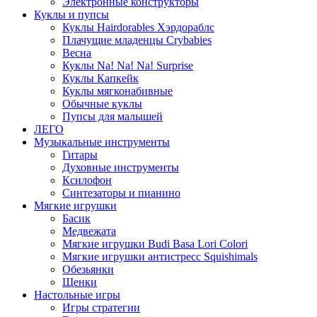
Электронные конструкторы
Куклы и пупсы
Куклы Hairdorables Хэрдораблс
Плачущие младенцы Crybabies
Весна
Куклы Na! Na! Na! Surprise
Куклы Капкейк
Куклы мягконабивные
Обычные куклы
Пупсы для малышей
ЛЕГО
Музыкальные инструменты
Гитары
Духовные инструменты
Ксилофон
Синтезаторы и пианино
Мягкие игрушки
Басик
Медвежата
Мягкие игрушки Budi Basa Lori Colori
Мягкие игрушки антистресс Squishimals
Обезьянки
Щенки
Настольные игры
Игры стратегии