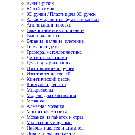
Юный физик
Юный химик
3D ручки / Пластик для 3D ручек
Альбомы, цветная бумага и картон
Аппликации,пайетки
Выжигание и выпиливание
Вышивка,шитье
Вязание, валяние, плетение
Гончарное дело
Гравюра, металлопластика
Детский пластилин
Доски для рисования
Изготовление игрушек
Изготовление свечей
Кинетический песок
Кормушка для птиц
Микроскопы
Модели для склеивания
Мозаика
Алмазная мозаика
Магнитная мозаика
Мозаика из пайеток и страз
Мыло своими руками
Наборы наклеек и штампов
Опыты и эксперименты