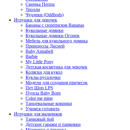
Свинка Пеппа
Тролли
Чуддики (Oddbods)
Игрушки для девочек
Бананы с сюрпризом Bananas
Кукольные домики
Кукольные домики Огонек
Мебель для кукольного домика
Принцессы Дисней
Baby Annabell
Barbie
My Little Pony
Детская косметика для девочек
Коляски для кукол
Куклы-русалочки
Модели для создания причесок
Пет Шоп LPS
Пупсы Baby Born
Сolor me mine
Танцевальные коврики
Учимся готовить
Игрушки для мальчиков
Танковый бой
Детские гаражи и парковки
Машинки и техника