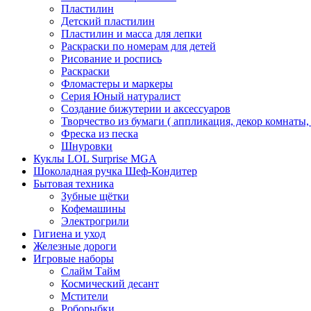
Пластилин
Детский пластилин
Пластилин и масса для лепки
Раскраски по номерам для детей
Рисование и роспись
Раскраски
Фломастеры и маркеры
Серия Юный натуралист
Создание бижутерии и аксессуаров
Творчество из бумаги ( аппликация, декор комнаты,
Фреска из песка
Шнуровки
Куклы LOL Surprise MGA
Шоколадная ручка Шеф-Кондитер
Бытовая техника
Зубные щётки
Кофемашины
Электрогрили
Гигиена и уход
Железные дороги
Игровые наборы
Слайм Тайм
Космический десант
Мстители
Роборыбки