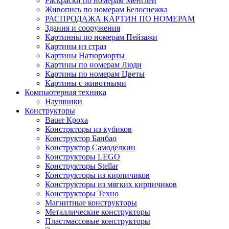
Раскраски по номерам Менглей
Живопись по номерам Белоснежка
РАСПРОДАЖА КАРТИН ПО НОМЕРАМ
Здания и сооружения
Картинны по номерам Пейзажи
Картины из страз
Картины Натюрморты
Картины по номерам Люди
Картины по номерам Цветы
Картины с животными
Компьютерная техника
Наушники
Конструкторы
Bauer Кроха
Констркторы из кубиков
Конструктор Банбао
Конструктор Самоделкин
Конструкторы LEGO
Конструкторы Stellar
Конструкторы из кирпичиков
Конструкторы из мягких кирпичиков
Конструкторы Техно
Магнитные конструкторы
Металлические конструкторы
Пластмассовые конструкторы