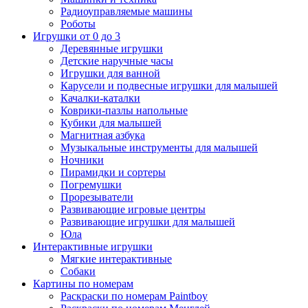
Радиоуправляемые машины
Роботы
Игрушки от 0 до 3
Деревянные игрушки
Детские наручные часы
Игрушки для ванной
Карусели и подвесные игрушки для малышей
Качалки-каталки
Коврики-пазлы напольные
Кубики для малышей
Магнитная азбука
Музыкальные инструменты для малышей
Ночники
Пирамидки и сортеры
Погремушки
Прорезыватели
Развивающие игровые центры
Развивающие игрушки для малышей
Юла
Интерактивные игрушки
Мягкие интерактивные
Собаки
Картины по номерам
Раскраски по номерам Paintboy