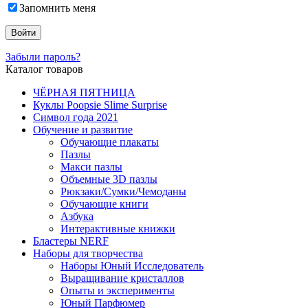
Запомнить меня
Забыли пароль?
Каталог товаров
ЧЁРНАЯ ПЯТНИЦА
Куклы Poopsie Slime Surprise
Символ года 2021
Обучение и развитие
Обучающие плакаты
Пазлы
Макси пазлы
Объемные 3D пазлы
Рюкзаки/Сумки/Чемоданы
Обучающие книги
Азбука
Интерактивные книжки
Бластеры NERF
Наборы для творчества
Наборы Юный Исследователь
Выращивание кристаллов
Опыты и эксперименты
Юный Парфюмер