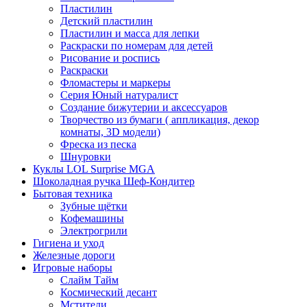
Пластилин
Детский пластилин
Пластилин и масса для лепки
Раскраски по номерам для детей
Рисование и роспись
Раскраски
Фломастеры и маркеры
Серия Юный натуралист
Создание бижутерии и аксессуаров
Творчество из бумаги ( аппликация, декор
комнаты, 3D модели)
Фреска из песка
Шнуровки
Куклы LOL Surprise MGA
Шоколадная ручка Шеф-Кондитер
Бытовая техника
Зубные щётки
Кофемашины
Электрогрили
Гигиена и уход
Железные дороги
Игровые наборы
Слайм Тайм
Космический десант
Мстители