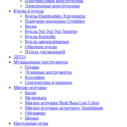
Пластмассовые конструкторы
Электронные конструкторы
Куклы и пупсы
Куклы Hairdorables Хэрдораблс
Плачущие младенцы Crybabies
Весна
Куклы Na! Na! Na! Surprise
Куклы Капкейк
Куклы мягконабивные
Обычные куклы
Пупсы для малышей
ЛЕГО
Музыкальные инструменты
Гитары
Духовные инструменты
Ксилофон
Синтезаторы и пианино
Мягкие игрушки
Басик
Медвежата
Мягкие игрушки Budi Basa Lori Colori
Мягкие игрушки антистресс Squishimals
Обезьянки
Щенки
Настольные игры