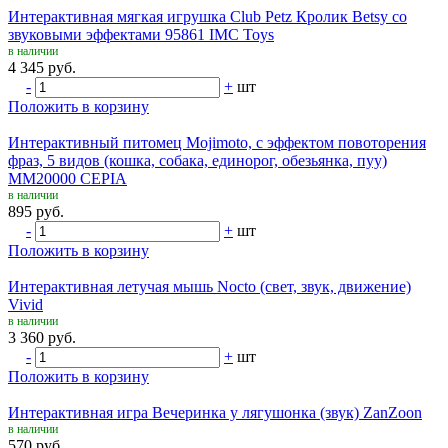
Интерактивная мягкая игрушка Club Petz Кролик Betsy со
звуковыми эффектами 95861 IMC Toys
в наличии
4 345 руб.
-
+
шт
Положить в корзину
Интерактивный питомец Mojimoto, с эффектом повоторения
фраз, 5 видов (кошка, собака, единорог, обезьянка, пуу)
MM20000 CEPIA
в наличии
895 руб.
-
+
шт
Положить в корзину
Интерактивная летучая мышь Nocto (свет, звук, движение)
Vivid
в наличии
3 360 руб.
-
+
шт
Положить в корзину
Интерактивная игра Вечеринка у лягушонка (звук) ZanZoon
в наличии
570 руб.