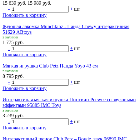
15 639 руб.
15 989 руб.
-
+
шт
Положить в корзину
Жующая лакомка Munchkinz - Панда Chewy интерактивная
51629 ABtoys
в наличии
1 775 руб.
-
+
шт
Положить в корзину
Мягкая игрушка Club Petz Панда Yoyo 43 см
в наличии
8 795 руб.
-
+
шт
Положить в корзину
Интерактиная мягкая игрушка Пингвин Peewee со звуковыми
эффектами 95885 IMC Toys
в наличии
3 239 руб.
-
+
шт
Положить в корзину
Интерактивный щенок Club Petz – Bowie, звук 96899 IMC