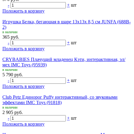
-
+
шт
Положить в корзину
Игрушка Белка, бегающая в шаре 13х13х 8,5 см JUNFA (688B-
2)
в наличии
365 руб.
-
+
шт
Положить в корзину
CRYBABIES Плачущий младенец Кэти, интерактивная, эл/
мех IMC Toys (95939)
в наличии
5 790 руб.
-
+
шт
Положить в корзину
Club Petz Единорог Puffy интерактивный, со звуковыми
эффектами IMC Toys (91818)
в наличии
2 905 руб.
-
+
шт
Положить в корзину