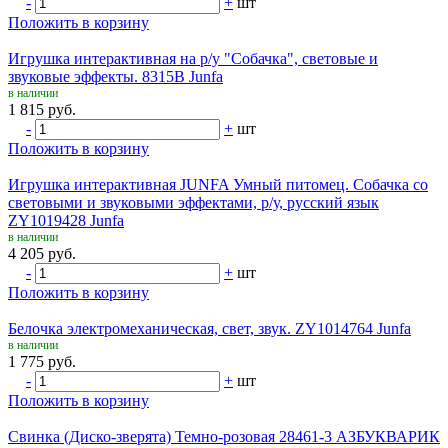
-
+
шт
Положить в корзину
Игрушка интерактивная на р/у "Собачка", световые и
звуковые эффекты. 8315B Junfa
в наличии
1 815 руб.
-
+
шт
Положить в корзину
Игрушка интерактивная JUNFA Умный питомец. Собачка со
световыми и звуковыми эффектами, р/у, русский язык
ZY1019428 Junfa
в наличии
4 205 руб.
-
+
шт
Положить в корзину
Белочка электромеханическая, свет, звук. ZY1014764 Junfa
в наличии
1 775 руб.
-
+
шт
Положить в корзину
Свинка (Диско-зверята) Темно-розовая 28461-3 АЗБУКВАРИК