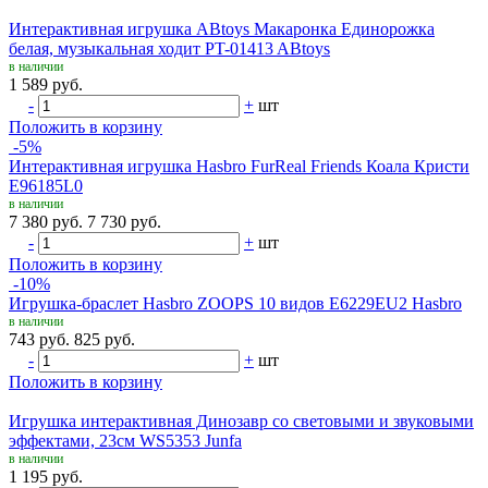
Интерактивная игрушка ABtoys Макаронка Единорожка
белая, музыкальная ходит PT-01413 ABtoys
в наличии
1 589 руб.
-
+
шт
Положить в корзину
-5%
Интерактивная игрушка Hasbro FurReal Friends Коала Кристи
E96185L0
в наличии
7 380 руб.
7 730 руб.
-
+
шт
Положить в корзину
-10%
Игрушка-браслет Hasbro ZOOPS 10 видов E6229EU2 Hasbro
в наличии
743 руб.
825 руб.
-
+
шт
Положить в корзину
Игрушка интерактивная Динозавр со световыми и звуковыми
эффектами, 23см WS5353 Junfa
в наличии
1 195 руб.