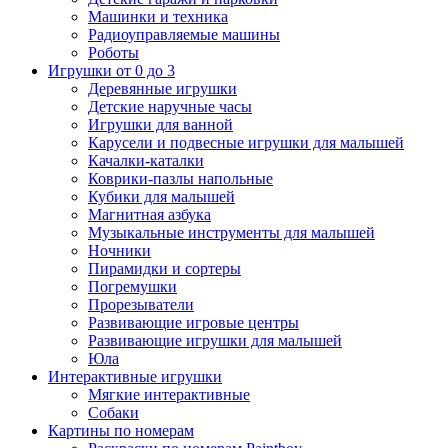
Машинки и техника
Радиоуправляемые машины
Роботы
Игрушки от 0 до 3
Деревянные игрушки
Детские наручные часы
Игрушки для ванной
Карусели и подвесные игрушки для малышей
Качалки-каталки
Коврики-пазлы напольные
Кубики для малышей
Магнитная азбука
Музыкальные инструменты для малышей
Ночники
Пирамидки и сортеры
Погремушки
Прорезыватели
Развивающие игровые центры
Развивающие игрушки для малышей
Юла
Интерактивные игрушки
Мягкие интерактивные
Собаки
Картины по номерам