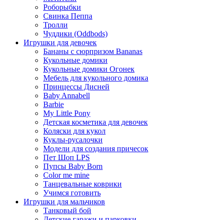
Роборыбки
Свинка Пеппа
Тролли
Чуддики (Oddbods)
Игрушки для девочек
Бананы с сюрпризом Bananas
Кукольные домики
Кукольные домики Огонек
Мебель для кукольного домика
Принцессы Дисней
Baby Annabell
Barbie
My Little Pony
Детская косметика для девочек
Коляски для кукол
Куклы-русалочки
Модели для создания причесок
Пет Шоп LPS
Пупсы Baby Born
Сolor me mine
Танцевальные коврики
Учимся готовить
Игрушки для мальчиков
Танковый бой
Детские гаражи и парковки