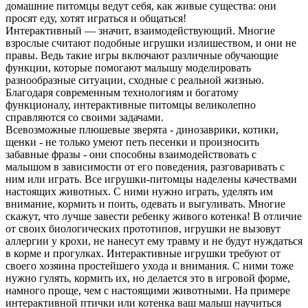
домашние питомцы ведут себя, как живые существа: они
просят еду, хотят играться и общаться!
Интерактивный — значит, взаимодействующий. Многие
взрослые считают подобные игрушки излишеством, и они не
правы. Ведь такие игры включают различные обучающие
функции, которые помогают малышу моделировать
разнообразные ситуации, сходные с реальной жизнью.
Благодаря современным технологиям и богатому
функционалу, интерактивные питомцы великолепно
справляются со своими задачами.
Всевозможные плюшевые зверята - динозаврики, котики,
щенки - не только умеют петь песенки и произносить
забавные фразы - они способны взаимодействовать с
малышом в зависимости от его поведения, разговаривать с
ним или играть. Все игрушки-питомцы наделены качествами
настоящих животных. С ними нужно играть, уделять им
внимание, кормить и поить, одевать и выгуливать. Многие
скажут, что лучше завести ребенку живого котенка! В отличие
от своих биологических прототипов, игрушки не вызовут
аллергии у крохи, не нанесут ему травму и не будут нуждаться
в корме и прогулках. Интерактивные игрушки требуют от
своего хозяина простейшего ухода и внимания. С ними тоже
нужно гулять, кормить их, но делается это в игровой форме,
намного проще, чем с настоящими животными. На примере
интерактивной птички или котенка ваш малыш научиться