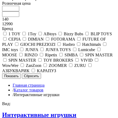
Розничная цена
140
12990
Бренд
1 TOY
1Toy
ABtoys
Bizzy Bubs
BLIP TOYS
CEPIA
DIMIAN
FOTORAMA
FUTURE OF
PLAY
GIOCHI PREZIOZI
Hasbro
Hatchimals
IMC toys
JUNFA
JUNFA TOYS
Lumicube
MOOSE
RINZO
Ripetix
SIMBA
SPIN MASTER
SPIN MASTER
TOY BROKERS
VIVID
WowWee
ZanZoon
ZOOMER
ZURU
АЗБУКВАРИК
КАРАПУЗ
Главная страница
/
Каталог товаров
/
Интерактивные игрушки
Вид:
Интерактивные игрушки