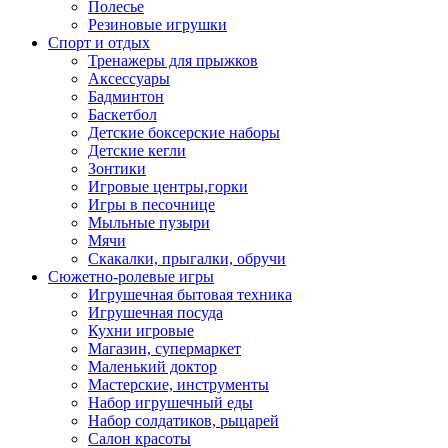
Полесье
Резиновые игрушки
Спорт и отдых
Тренажеры для прыжков
Аксессуары
Бадминтон
Баскетбол
Детские боксерские наборы
Детские кегли
Зонтики
Игровые центры,горки
Игры в песочнице
Мыльные пузыри
Мячи
Скакалки, прыгалки, обручи
Сюжетно-ролевые игры
Игрушечная бытовая техника
Игрушечная посуда
Кухни игровые
Магазин, супермаркет
Маленький доктор
Мастерские, инструменты
Набор игрушечный еды
Набор солдатиков, рыцарей
Салон красоты