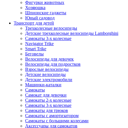
Фигурки животных
Хозяюшка
Шпионские гаджеты
Юный садовод
Транспорт для детей
Трехколесные велосипеды
Детские трехколесные велосипеды Lamborghini
Самокаты 3-х колесные
Navigator Trike
Smart Trike
Беговелы
Велосипеды для девочек
Велосипеды для подростков
Взрослые велосипеды
Детские велосипеды
Детские электромобили
Машинки-каталки
Самокаты
Самокат для девочки
Самокаты 2-х колесные
Самокаты 3-х колесные
Самокаты для трюков
Самокаты с амортизатором
Самокаты с большими колесами
Аксессуары для самокатов