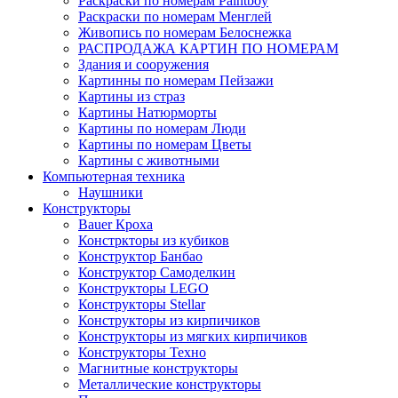
Раскраски по номерам Paintboy
Раскраски по номерам Менглей
Живопись по номерам Белоснежка
РАСПРОДАЖА КАРТИН ПО НОМЕРАМ
Здания и сооружения
Картинны по номерам Пейзажи
Картины из страз
Картины Натюрморты
Картины по номерам Люди
Картины по номерам Цветы
Картины с животными
Компьютерная техника
Наушники
Конструкторы
Bauer Кроха
Констркторы из кубиков
Конструктор Банбао
Конструктор Самоделкин
Конструкторы LEGO
Конструкторы Stellar
Конструкторы из кирпичиков
Конструкторы из мягких кирпичиков
Конструкторы Техно
Магнитные конструкторы
Металлические конструкторы