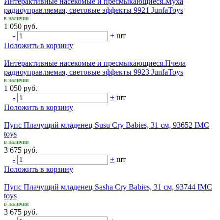
Интерактивные насекомые и пресмыкающиеся.Муха
радиоуправляемая, световые эффекты 9921 JunfaToys
в наличии
1 050 руб.
-
+
шт
Положить в корзину
Интерактивные насекомые и пресмыкающиеся.Пчела
радиоуправляемая, световые эффекты 9923 JunfaToys
в наличии
1 050 руб.
-
+
шт
Положить в корзину
Пупс Плачущий младенец Susu Cry Babies, 31 см, 93652 IMC
toys
в наличии
3 675 руб.
-
+
шт
Положить в корзину
Пупс Плачущий младенец Sasha Cry Babies, 31 см, 93744 IMC
toys
в наличии
3 675 руб.