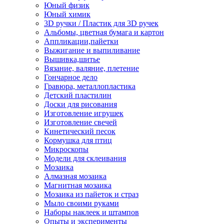
Юный физик
Юный химик
3D ручки / Пластик для 3D ручек
Альбомы, цветная бумага и картон
Аппликации,пайетки
Выжигание и выпиливание
Вышивка,шитье
Вязание, валяние, плетение
Гончарное дело
Гравюра, металлопластика
Детский пластилин
Доски для рисования
Изготовление игрушек
Изготовление свечей
Кинетический песок
Кормушка для птиц
Микроскопы
Модели для склеивания
Мозаика
Алмазная мозаика
Магнитная мозаика
Мозаика из пайеток и страз
Мыло своими руками
Наборы наклеек и штампов
Опыты и эксперименты