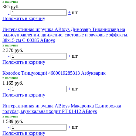
в наличии
365 руб.
-
+
шт
Положить в корзину
Интерактивная игрушка ABtoys Динозавр Тираннозавр на
радиоуправлении, движение, световые и звуковые эффекты,
38х15 см C-00385 ABtoys
в наличии
2 370 руб.
-
+
шт
Положить в корзину
Колобок Танцующий 4680019285313 Азбукварик
в наличии
1 165 руб.
-
+
шт
Положить в корзину
Интерактивная игрушка ABtoys Макаронка Единорожка
голубая, музыкальная ходит PT-01412 ABtoys
в наличии
1 589 руб.
-
+
шт
Положить в корзину