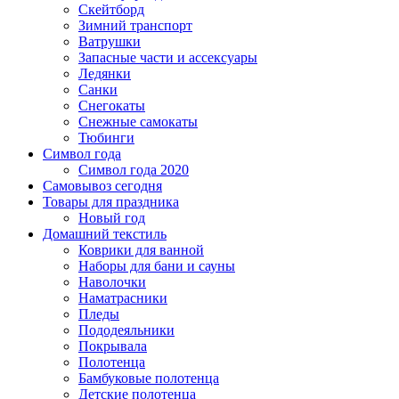
Скейтборд
Зимний транспорт
Ватрушки
Запасные части и ассексуары
Ледянки
Санки
Снегокаты
Снежные самокаты
Тюбинги
Символ года
Символ года 2020
Самовывоз сегодня
Товары для праздника
Новый год
Домашний текстиль
Коврики для ванной
Наборы для бани и сауны
Наволочки
Наматрасники
Пледы
Пододеяльники
Покрывала
Полотенца
Бамбуковые полотенца
Детские полотенца