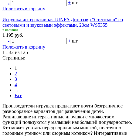
-
+
шт
Положить в корзину
Игрушка интерактивная JUNFA Динозавр "Стегозавр" со
световыми и звуковыми эффектами, 20см WS5355
в наличии
1 195 руб.
-
+
шт
Положить в корзину
1 - 32 из 125
Страницы:
1
2
3
4
→
Все
Производители игрушек предлагают почти безграничное
разнообразное вариантов для развлечения детей.
Развивающие интерактивные игрушки с множеством
функций пользуются у малышей наибольшей популярностью.
Кто может устоять перед ворчливым мишкой, постоянно
голодным утенком или озорным котенком? Интерактивные