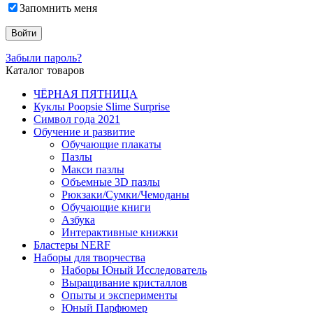
Запомнить меня
Забыли пароль?
Каталог товаров
ЧЁРНАЯ ПЯТНИЦА
Куклы Poopsie Slime Surprise
Символ года 2021
Обучение и развитие
Обучающие плакаты
Пазлы
Макси пазлы
Объемные 3D пазлы
Рюкзаки/Сумки/Чемоданы
Обучающие книги
Азбука
Интерактивные книжки
Бластеры NERF
Наборы для творчества
Наборы Юный Исследователь
Выращивание кристаллов
Опыты и эксперименты
Юный Парфюмер