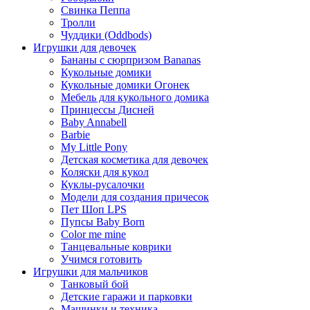
Свинка Пеппа
Тролли
Чуддики (Oddbods)
Игрушки для девочек
Бананы с сюрпризом Bananas
Кукольные домики
Кукольные домики Огонек
Мебель для кукольного домика
Принцессы Дисней
Baby Annabell
Barbie
My Little Pony
Детская косметика для девочек
Коляски для кукол
Куклы-русалочки
Модели для создания причесок
Пет Шоп LPS
Пупсы Baby Born
Сolor me mine
Танцевальные коврики
Учимся готовить
Игрушки для мальчиков
Танковый бой
Детские гаражи и парковки
Машинки и техника