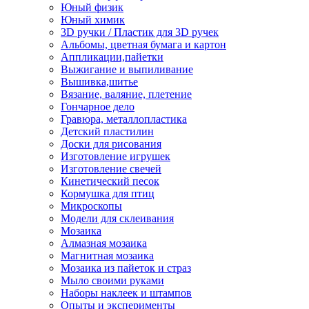
Юный физик
Юный химик
3D ручки / Пластик для 3D ручек
Альбомы, цветная бумага и картон
Аппликации,пайетки
Выжигание и выпиливание
Вышивка,шитье
Вязание, валяние, плетение
Гончарное дело
Гравюра, металлопластика
Детский пластилин
Доски для рисования
Изготовление игрушек
Изготовление свечей
Кинетический песок
Кормушка для птиц
Микроскопы
Модели для склеивания
Мозаика
Алмазная мозаика
Магнитная мозаика
Мозаика из пайеток и страз
Мыло своими руками
Наборы наклеек и штампов
Опыты и эксперименты