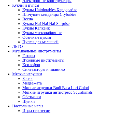
Электронные конструкторы
Куклы и пупсы
Куклы Hairdorables Хэрдораблс
Плачущие младенцы Crybabies
Весна
Куклы Na! Na! Na! Surprise
Куклы Капкейк
Куклы мягконабивные
Обычные куклы
Пупсы для малышей
ЛЕГО
Музыкальные инструменты
Гитары
Духовные инструменты
Ксилофон
Синтезаторы и пианино
Мягкие игрушки
Басик
Медвежата
Мягкие игрушки Budi Basa Lori Colori
Мягкие игрушки антистресс Squishimals
Обезьянки
Щенки
Настольные игры
Игры стратегии