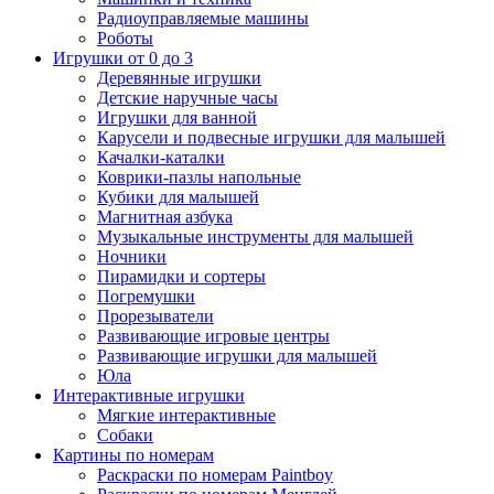
Радиоуправляемые машины
Роботы
Игрушки от 0 до 3
Деревянные игрушки
Детские наручные часы
Игрушки для ванной
Карусели и подвесные игрушки для малышей
Качалки-каталки
Коврики-пазлы напольные
Кубики для малышей
Магнитная азбука
Музыкальные инструменты для малышей
Ночники
Пирамидки и сортеры
Погремушки
Прорезыватели
Развивающие игровые центры
Развивающие игрушки для малышей
Юла
Интерактивные игрушки
Мягкие интерактивные
Собаки
Картины по номерам
Раскраски по номерам Paintboy