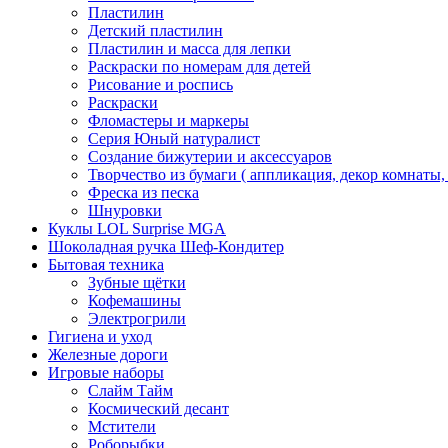
Пластилин
Детский пластилин
Пластилин и масса для лепки
Раскраски по номерам для детей
Рисование и роспись
Раскраски
Фломастеры и маркеры
Серия Юный натуралист
Создание бижутерии и аксессуаров
Творчество из бумаги ( аппликация, декор комнаты,
Фреска из песка
Шнуровки
Куклы LOL Surprise MGA
Шоколадная ручка Шеф-Кондитер
Бытовая техника
Зубные щётки
Кофемашины
Электрогрили
Гигиена и уход
Железные дороги
Игровые наборы
Слайм Тайм
Космический десант
Мстители
Роборыбки