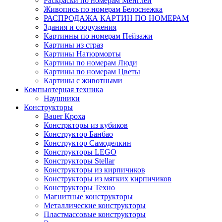
Раскраски по номерам Менглей
Живопись по номерам Белоснежка
РАСПРОДАЖА КАРТИН ПО НОМЕРАМ
Здания и сооружения
Картинны по номерам Пейзажи
Картины из страз
Картины Натюрморты
Картины по номерам Люди
Картины по номерам Цветы
Картины с животными
Компьютерная техника
Наушники
Конструкторы
Bauer Кроха
Констркторы из кубиков
Конструктор Банбао
Конструктор Самоделкин
Конструкторы LEGO
Конструкторы Stellar
Конструкторы из кирпичиков
Конструкторы из мягких кирпичиков
Конструкторы Техно
Магнитные конструкторы
Металлические конструкторы
Пластмассовые конструкторы