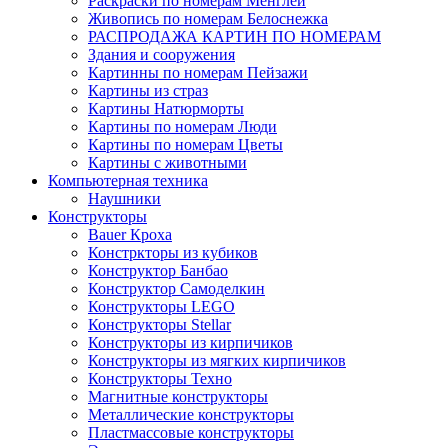
Раскраски по номерам Менглей
Живопись по номерам Белоснежка
РАСПРОДАЖА КАРТИН ПО НОМЕРАМ
Здания и сооружения
Картинны по номерам Пейзажи
Картины из страз
Картины Натюрморты
Картины по номерам Люди
Картины по номерам Цветы
Картины с животными
Компьютерная техника
Наушники
Конструкторы
Bauer Кроха
Констркторы из кубиков
Конструктор Банбао
Конструктор Самоделкин
Конструкторы LEGO
Конструкторы Stellar
Конструкторы из кирпичиков
Конструкторы из мягких кирпичиков
Конструкторы Техно
Магнитные конструкторы
Металлические конструкторы
Пластмассовые конструкторы