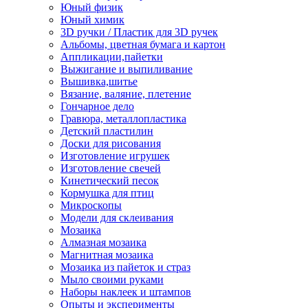
Юный физик
Юный химик
3D ручки / Пластик для 3D ручек
Альбомы, цветная бумага и картон
Аппликации,пайетки
Выжигание и выпиливание
Вышивка,шитье
Вязание, валяние, плетение
Гончарное дело
Гравюра, металлопластика
Детский пластилин
Доски для рисования
Изготовление игрушек
Изготовление свечей
Кинетический песок
Кормушка для птиц
Микроскопы
Модели для склеивания
Мозаика
Алмазная мозаика
Магнитная мозаика
Мозаика из пайеток и страз
Мыло своими руками
Наборы наклеек и штампов
Опыты и эксперименты