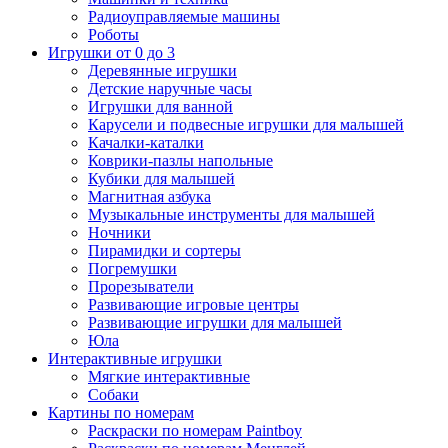
Радиоуправляемые машины
Роботы
Игрушки от 0 до 3
Деревянные игрушки
Детские наручные часы
Игрушки для ванной
Карусели и подвесные игрушки для малышей
Качалки-каталки
Коврики-пазлы напольные
Кубики для малышей
Магнитная азбука
Музыкальные инструменты для малышей
Ночники
Пирамидки и сортеры
Погремушки
Прорезыватели
Развивающие игровые центры
Развивающие игрушки для малышей
Юла
Интерактивные игрушки
Мягкие интерактивные
Собаки
Картины по номерам
Раскраски по номерам Paintboy