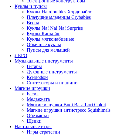
Электронные конструкторы
Куклы и пупсы
Куклы Hairdorables Хэрдораблс
Плачущие младенцы Crybabies
Весна
Куклы Na! Na! Na! Surprise
Куклы Капкейк
Куклы мягконабивные
Обычные куклы
Пупсы для малышей
ЛЕГО
Музыкальные инструменты
Гитары
Духовные инструменты
Ксилофон
Синтезаторы и пианино
Мягкие игрушки
Басик
Медвежата
Мягкие игрушки Budi Basa Lori Colori
Мягкие игрушки антистресс Squishimals
Обезьянки
Щенки
Настольные игры
Игры стратегии