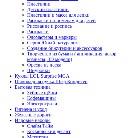
Пластилин
Детский пластилин
Пластилин и масса для лепки
Раскраски по номерам для детей
Рисование и роспись
Раскраски
Фломастеры и маркеры
Серия Юный натуралист
Создание бижутерии и аксессуаров
Творчество из бумаги ( аппликация, декор
комнаты, 3D модели)
Фреска из песка
Шнуровки
Куклы LOL Surprise MGA
Шоколадная ручка Шеф-Кондитер
Бытовая техника
Зубные щётки
Кофемашины
Электрогрили
Гигиена и уход
Железные дороги
Игровые наборы
Слайм Тайм
Космический десант
Мстители