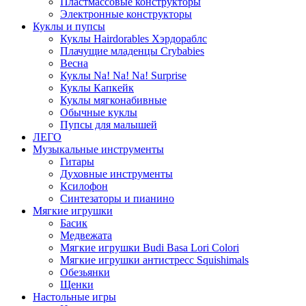
Пластмассовые конструкторы
Электронные конструкторы
Куклы и пупсы
Куклы Hairdorables Хэрдораблс
Плачущие младенцы Crybabies
Весна
Куклы Na! Na! Na! Surprise
Куклы Капкейк
Куклы мягконабивные
Обычные куклы
Пупсы для малышей
ЛЕГО
Музыкальные инструменты
Гитары
Духовные инструменты
Ксилофон
Синтезаторы и пианино
Мягкие игрушки
Басик
Медвежата
Мягкие игрушки Budi Basa Lori Colori
Мягкие игрушки антистресс Squishimals
Обезьянки
Щенки
Настольные игры