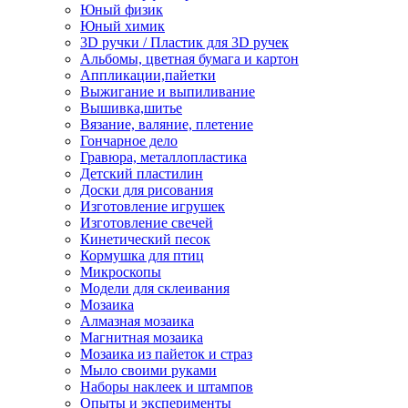
Юный физик
Юный химик
3D ручки / Пластик для 3D ручек
Альбомы, цветная бумага и картон
Аппликации,пайетки
Выжигание и выпиливание
Вышивка,шитье
Вязание, валяние, плетение
Гончарное дело
Гравюра, металлопластика
Детский пластилин
Доски для рисования
Изготовление игрушек
Изготовление свечей
Кинетический песок
Кормушка для птиц
Микроскопы
Модели для склеивания
Мозаика
Алмазная мозаика
Магнитная мозаика
Мозаика из пайеток и страз
Мыло своими руками
Наборы наклеек и штампов
Опыты и эксперименты