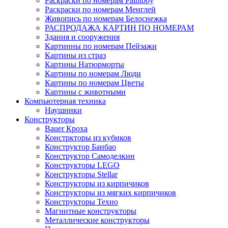
Раскраски по номерам Paintboy
Раскраски по номерам Менглей
Живопись по номерам Белоснежка
РАСПРОДАЖА КАРТИН ПО НОМЕРАМ
Здания и сооружения
Картинны по номерам Пейзажи
Картины из страз
Картины Натюрморты
Картины по номерам Люди
Картины по номерам Цветы
Картины с животными
Компьютерная техника
Наушники
Конструкторы
Bauer Кроха
Констркторы из кубиков
Конструктор Банбао
Конструктор Самоделкин
Конструкторы LEGO
Конструкторы Stellar
Конструкторы из кирпичиков
Конструкторы из мягких кирпичиков
Конструкторы Техно
Магнитные конструкторы
Металлические конструкторы