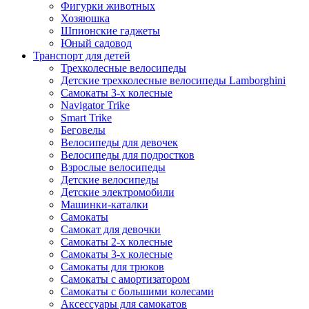
Фигурки животных
Хозяюшка
Шпионские гаджеты
Юный садовод
Транспорт для детей
Трехколесные велосипеды
Детские трехколесные велосипеды Lamborghini
Самокаты 3-х колесные
Navigator Trike
Smart Trike
Беговелы
Велосипеды для девочек
Велосипеды для подростков
Взрослые велосипеды
Детские велосипеды
Детские электромобили
Машинки-каталки
Самокаты
Самокат для девочки
Самокаты 2-х колесные
Самокаты 3-х колесные
Самокаты для трюков
Самокаты с амортизатором
Самокаты с большими колесами
Аксессуары для самокатов