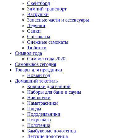
Скейтборд
Зимний транспорт
Ватрушки
Запасные части и ассексуары
Ледянки
Санки
Снегокаты
Снежные самокаты
Тюбинги
Символ года
Символ года 2020
Самовывоз сегодня
Товары для праздника
Новый год
Домашний текстиль
Коврики для ванной
Наборы для бани и сауны
Наволочки
Наматрасники
Пледы
Пододеяльники
Покрывала
Полотенца
Бамбуковые полотенца
Детские полотенца