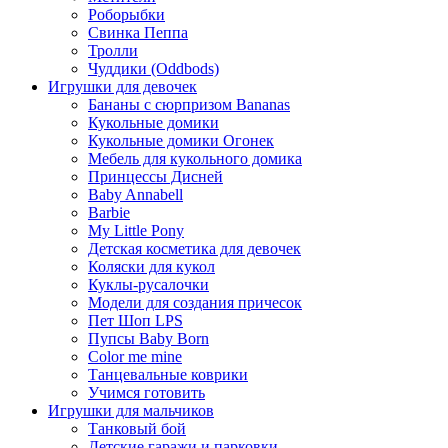
Роборыбки
Свинка Пеппа
Тролли
Чуддики (Oddbods)
Игрушки для девочек
Бананы с сюрпризом Bananas
Кукольные домики
Кукольные домики Огонек
Мебель для кукольного домика
Принцессы Дисней
Baby Annabell
Barbie
My Little Pony
Детская косметика для девочек
Коляски для кукол
Куклы-русалочки
Модели для создания причесок
Пет Шоп LPS
Пупсы Baby Born
Сolor me mine
Танцевальные коврики
Учимся готовить
Игрушки для мальчиков
Танковый бой
Детские гаражи и парковки