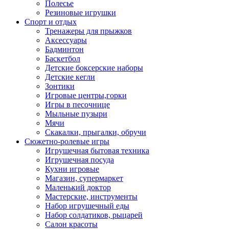
Полесье
Резиновые игрушки
Спорт и отдых
Тренажеры для прыжков
Аксессуары
Бадминтон
Баскетбол
Детские боксерские наборы
Детские кегли
Зонтики
Игровые центры,горки
Игры в песочнице
Мыльные пузыри
Мячи
Скакалки, прыгалки, обручи
Сюжетно-ролевые игры
Игрушечная бытовая техника
Игрушечная посуда
Кухни игровые
Магазин, супермаркет
Маленький доктор
Мастерские, инструменты
Набор игрушечный еды
Набор солдатиков, рыцарей
Салон красоты