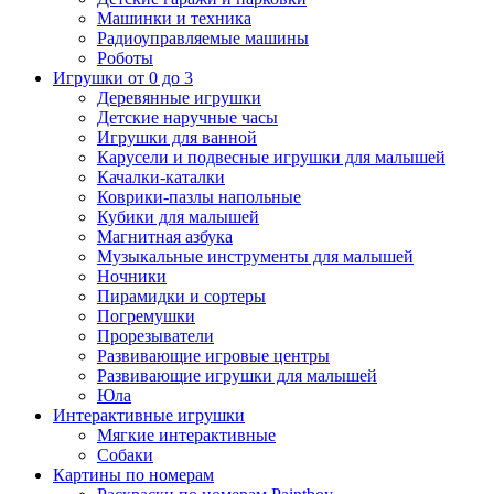
Машинки и техника
Радиоуправляемые машины
Роботы
Игрушки от 0 до 3
Деревянные игрушки
Детские наручные часы
Игрушки для ванной
Карусели и подвесные игрушки для малышей
Качалки-каталки
Коврики-пазлы напольные
Кубики для малышей
Магнитная азбука
Музыкальные инструменты для малышей
Ночники
Пирамидки и сортеры
Погремушки
Прорезыватели
Развивающие игровые центры
Развивающие игрушки для малышей
Юла
Интерактивные игрушки
Мягкие интерактивные
Собаки
Картины по номерам