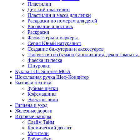
Пластилин
Детский пластилин
Пластилин и масса для лепки
Раскраски по номерам для детей
Рисование и роспись
Раскраски
Фломастеры и маркеры
Серия Юный натуралист
Создание бижутерии и аксессуаров
Творчество из бумаги ( аппликация, декор комнаты,
Фреска из песка
Шнуровки
Куклы LOL Surprise MGA
Шоколадная ручка Шеф-Кондитер
Бытовая техника
Зубные щётки
Кофемашины
Электрогрили
Гигиена и уход
Железные дороги
Игровые наборы
Слайм Тайм
Космический десант
Мстители
Роборыбки