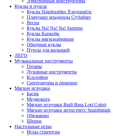
Электронные конструкторы
Куклы и пупсы
Куклы Hairdorables Хэрдораблс
Плачущие младенцы Crybabies
Весна
Куклы Na! Na! Na! Surprise
Куклы Капкейк
Куклы мягконабивные
Обычные куклы
Пупсы для малышей
ЛЕГО
Музыкальные инструменты
Гитары
Духовные инструменты
Ксилофон
Синтезаторы и пианино
Мягкие игрушки
Басик
Медвежата
Мягкие игрушки Budi Basa Lori Colori
Мягкие игрушки антистресс Squishimals
Обезьянки
Щенки
Настольные игры
Игры стратегии