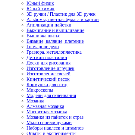
Юный физик
Юный химик
3D ручки / Пластик для 3D ручек
Альбомы, цветная бумага и картон
Аппликации,пайетки
Выжигание и выпиливание
Вышивка,шитье
Вязание, валяние, плетение
Гончарное дело
Гравюра, металлопластика
Детский пластилин
Доски для рисования
Изготовление игрушек
Изготовление свечей
Кинетический песок
Кормушка для птиц
Микроскопы
Модели для склеивания
Мозаика
Алмазная мозаика
Магнитная мозаика
Мозаика из пайеток и страз
Мыло своими руками
Наборы наклеек и штампов
Опыты и эксперименты