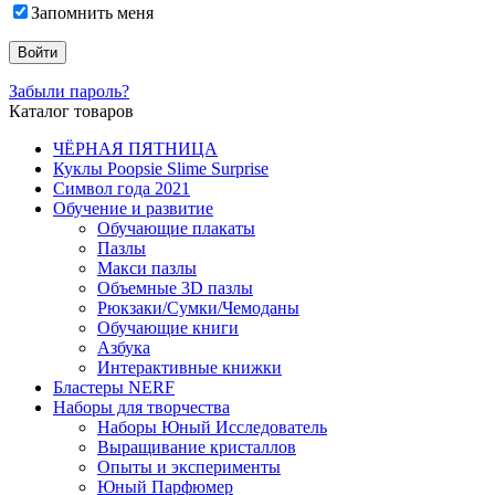
Запомнить меня
Забыли пароль?
Каталог товаров
ЧЁРНАЯ ПЯТНИЦА
Куклы Poopsie Slime Surprise
Символ года 2021
Обучение и развитие
Обучающие плакаты
Пазлы
Макси пазлы
Объемные 3D пазлы
Рюкзаки/Сумки/Чемоданы
Обучающие книги
Азбука
Интерактивные книжки
Бластеры NERF
Наборы для творчества
Наборы Юный Исследователь
Выращивание кристаллов
Опыты и эксперименты
Юный Парфюмер