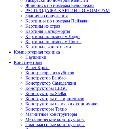
Раскраски по номерам Менглей
Живопись по номерам Белоснежка
РАСПРОДАЖА КАРТИН ПО НОМЕРАМ
Здания и сооружения
Картинны по номерам Пейзажи
Картины из страз
Картины Натюрморты
Картины по номерам Люди
Картины по номерам Цветы
Картины с животными
Компьютерная техника
Наушники
Конструкторы
Bauer Кроха
Констркторы из кубиков
Конструктор Банбао
Конструктор Самоделкин
Конструкторы LEGO
Конструкторы Stellar
Конструкторы из кирпичиков
Конструкторы из мягких кирпичиков
Конструкторы Техно
Магнитные конструкторы
Металлические конструкторы
Пластмассовые конструкторы