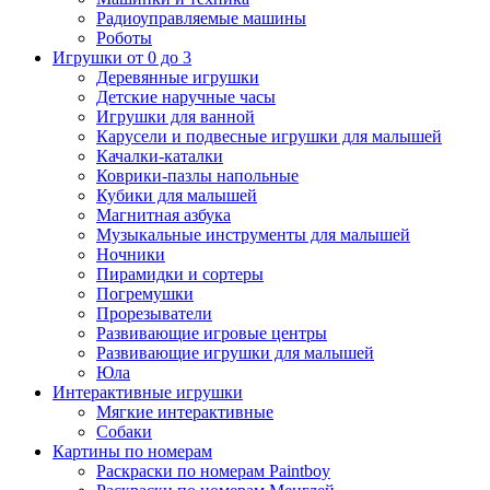
Радиоуправляемые машины
Роботы
Игрушки от 0 до 3
Деревянные игрушки
Детские наручные часы
Игрушки для ванной
Карусели и подвесные игрушки для малышей
Качалки-каталки
Коврики-пазлы напольные
Кубики для малышей
Магнитная азбука
Музыкальные инструменты для малышей
Ночники
Пирамидки и сортеры
Погремушки
Прорезыватели
Развивающие игровые центры
Развивающие игрушки для малышей
Юла
Интерактивные игрушки
Мягкие интерактивные
Собаки
Картины по номерам
Раскраски по номерам Paintboy