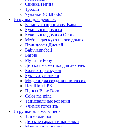
Свинка Пеппа
Тролли
Чуддики (Oddbods)
Игрушки для девочек
Бананы с сюрпризом Bananas
Кукольные домики
Кукольные домики Огонек
Мебель для кукольного домика
Принцессы Дисней
Baby Annabell
Barbie
My Little Pony
Детская косметика для девочек
Коляски для кукол
Куклы-русалочки
Модели для создания причесок
Пет Шоп LPS
Пупсы Baby Born
Сolor me mine
Танцевальные коврики
Учимся готовить
Игрушки для мальчиков
Танковый бой
Детские гаражи и парковки
Машинки и техника