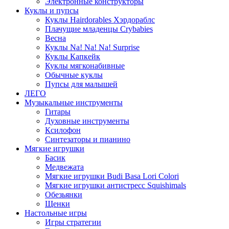
Электронные конструкторы
Куклы и пупсы
Куклы Hairdorables Хэрдораблс
Плачущие младенцы Crybabies
Весна
Куклы Na! Na! Na! Surprise
Куклы Капкейк
Куклы мягконабивные
Обычные куклы
Пупсы для малышей
ЛЕГО
Музыкальные инструменты
Гитары
Духовные инструменты
Ксилофон
Синтезаторы и пианино
Мягкие игрушки
Басик
Медвежата
Мягкие игрушки Budi Basa Lori Colori
Мягкие игрушки антистресс Squishimals
Обезьянки
Щенки
Настольные игры
Игры стратегии