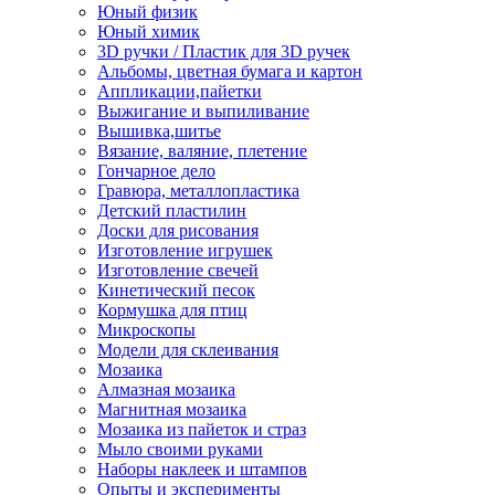
Юный физик
Юный химик
3D ручки / Пластик для 3D ручек
Альбомы, цветная бумага и картон
Аппликации,пайетки
Выжигание и выпиливание
Вышивка,шитье
Вязание, валяние, плетение
Гончарное дело
Гравюра, металлопластика
Детский пластилин
Доски для рисования
Изготовление игрушек
Изготовление свечей
Кинетический песок
Кормушка для птиц
Микроскопы
Модели для склеивания
Мозаика
Алмазная мозаика
Магнитная мозаика
Мозаика из пайеток и страз
Мыло своими руками
Наборы наклеек и штампов
Опыты и эксперименты