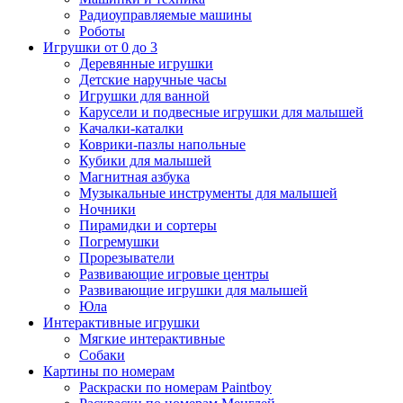
Радиоуправляемые машины
Роботы
Игрушки от 0 до 3
Деревянные игрушки
Детские наручные часы
Игрушки для ванной
Карусели и подвесные игрушки для малышей
Качалки-каталки
Коврики-пазлы напольные
Кубики для малышей
Магнитная азбука
Музыкальные инструменты для малышей
Ночники
Пирамидки и сортеры
Погремушки
Прорезыватели
Развивающие игровые центры
Развивающие игрушки для малышей
Юла
Интерактивные игрушки
Мягкие интерактивные
Собаки
Картины по номерам
Раскраски по номерам Paintboy