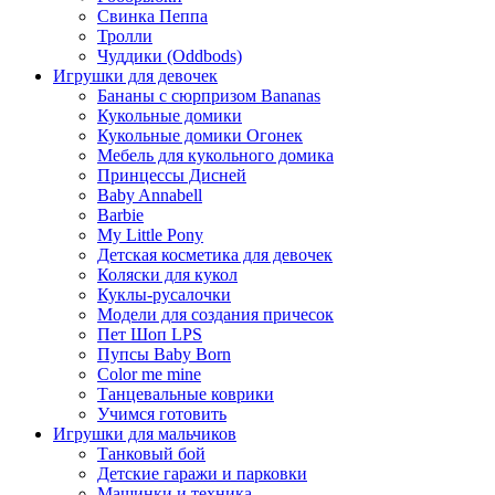
Свинка Пеппа
Тролли
Чуддики (Oddbods)
Игрушки для девочек
Бананы с сюрпризом Bananas
Кукольные домики
Кукольные домики Огонек
Мебель для кукольного домика
Принцессы Дисней
Baby Annabell
Barbie
My Little Pony
Детская косметика для девочек
Коляски для кукол
Куклы-русалочки
Модели для создания причесок
Пет Шоп LPS
Пупсы Baby Born
Сolor me mine
Танцевальные коврики
Учимся готовить
Игрушки для мальчиков
Танковый бой
Детские гаражи и парковки
Машинки и техника