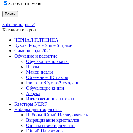
Запомнить меня
Забыли пароль?
Каталог товаров
ЧЁРНАЯ ПЯТНИЦА
Куклы Poopsie Slime Surprise
Символ года 2021
Обучение и развитие
Обучающие плакаты
Пазлы
Макси пазлы
Объемные 3D пазлы
Рюкзаки/Сумки/Чемоданы
Обучающие книги
Азбука
Интерактивные книжки
Бластеры NERF
Наборы для творчества
Наборы Юный Исследователь
Выращивание кристаллов
Опыты и эксперименты
Юный Парфюмер