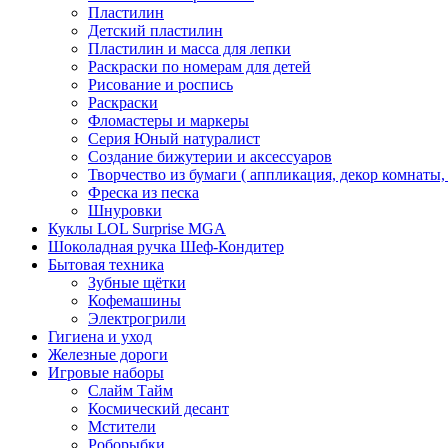
Пластилин
Детский пластилин
Пластилин и масса для лепки
Раскраски по номерам для детей
Рисование и роспись
Раскраски
Фломастеры и маркеры
Серия Юный натуралист
Создание бижутерии и аксессуаров
Творчество из бумаги ( аппликация, декор комнаты,
Фреска из песка
Шнуровки
Куклы LOL Surprise MGA
Шоколадная ручка Шеф-Кондитер
Бытовая техника
Зубные щётки
Кофемашины
Электрогрили
Гигиена и уход
Железные дороги
Игровые наборы
Слайм Тайм
Космический десант
Мстители
Роборыбки