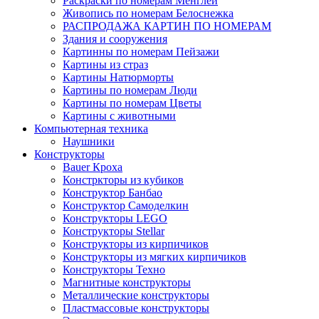
Раскраски по номерам Менглей
Живопись по номерам Белоснежка
РАСПРОДАЖА КАРТИН ПО НОМЕРАМ
Здания и сооружения
Картинны по номерам Пейзажи
Картины из страз
Картины Натюрморты
Картины по номерам Люди
Картины по номерам Цветы
Картины с животными
Компьютерная техника
Наушники
Конструкторы
Bauer Кроха
Констркторы из кубиков
Конструктор Банбао
Конструктор Самоделкин
Конструкторы LEGO
Конструкторы Stellar
Конструкторы из кирпичиков
Конструкторы из мягких кирпичиков
Конструкторы Техно
Магнитные конструкторы
Металлические конструкторы
Пластмассовые конструкторы