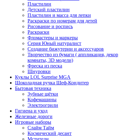
Пластилин
Детский пластилин
Пластилин и масса для лепки
Раскраски по номерам для детей
Рисование и роспись
Раскраски
Фломастеры и маркеры
Серия Юный натуралист
Создание бижутерии и аксессуаров
Творчество из бумаги ( аппликация, декор
комнаты, 3D модели)
Фреска из песка
Шнуровки
Куклы LOL Surprise MGA
Шоколадная ручка Шеф-Кондитер
Бытовая техника
Зубные щётки
Кофемашины
Электрогрили
Гигиена и уход
Железные дороги
Игровые наборы
Слайм Тайм
Космический десант
Мстители