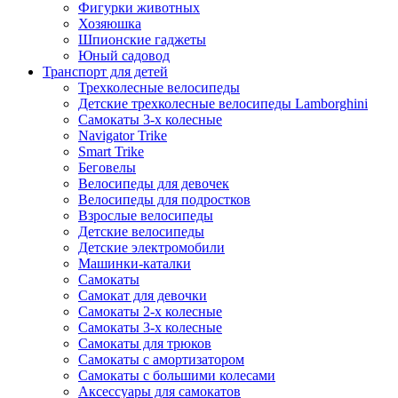
Фигурки животных
Хозяюшка
Шпионские гаджеты
Юный садовод
Транспорт для детей
Трехколесные велосипеды
Детские трехколесные велосипеды Lamborghini
Самокаты 3-х колесные
Navigator Trike
Smart Trike
Беговелы
Велосипеды для девочек
Велосипеды для подростков
Взрослые велосипеды
Детские велосипеды
Детские электромобили
Машинки-каталки
Самокаты
Самокат для девочки
Самокаты 2-х колесные
Самокаты 3-х колесные
Самокаты для трюков
Самокаты с амортизатором
Самокаты с большими колесами
Аксессуары для самокатов