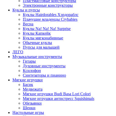
Пластмассовые конструкторы
Электронные конструкторы
Куклы и пупсы
Куклы Hairdorables Хэрдораблс
Плачущие младенцы Crybabies
Весна
Куклы Na! Na! Na! Surprise
Куклы Капкейк
Куклы мягконабивные
Обычные куклы
Пупсы для малышей
ЛЕГО
Музыкальные инструменты
Гитары
Духовные инструменты
Ксилофон
Синтезаторы и пианино
Мягкие игрушки
Басик
Медвежата
Мягкие игрушки Budi Basa Lori Colori
Мягкие игрушки антистресс Squishimals
Обезьянки
Щенки
Настольные игры