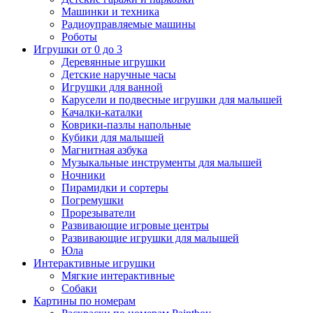
Машинки и техника
Радиоуправляемые машины
Роботы
Игрушки от 0 до 3
Деревянные игрушки
Детские наручные часы
Игрушки для ванной
Карусели и подвесные игрушки для малышей
Качалки-каталки
Коврики-пазлы напольные
Кубики для малышей
Магнитная азбука
Музыкальные инструменты для малышей
Ночники
Пирамидки и сортеры
Погремушки
Прорезыватели
Развивающие игровые центры
Развивающие игрушки для малышей
Юла
Интерактивные игрушки
Мягкие интерактивные
Собаки
Картины по номерам