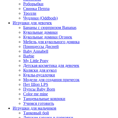
Роборыбки
Свинка Пеппа
Тролли
Чуддики (Oddbods)
Игрушки для девочек
Бананы с сюрпризом Bananas
Кукольные домики
Кукольные домики Огонек
Мебель для кукольного домика
Принцессы Дисней
Baby Annabell
Barbie
My Little Pony
Детская косметика для девочек
Коляски для кукол
Куклы-русалочки
Модели для создания причесок
Пет Шоп LPS
Пупсы Baby Born
Сolor me mine
Танцевальные коврики
Учимся готовить
Игрушки для мальчиков
Танковый бой
Детские гаражи и парковки