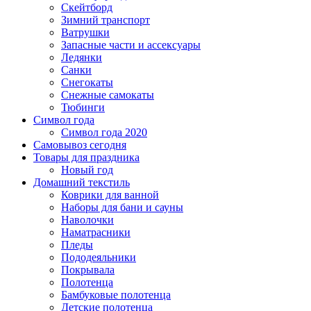
Скейтборд
Зимний транспорт
Ватрушки
Запасные части и ассексуары
Ледянки
Санки
Снегокаты
Снежные самокаты
Тюбинги
Символ года
Символ года 2020
Самовывоз сегодня
Товары для праздника
Новый год
Домашний текстиль
Коврики для ванной
Наборы для бани и сауны
Наволочки
Наматрасники
Пледы
Пододеяльники
Покрывала
Полотенца
Бамбуковые полотенца
Детские полотенца