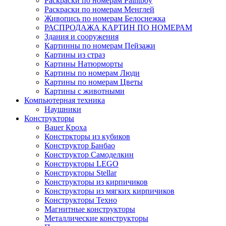
Раскраски по номерам Paintboy
Раскраски по номерам Менглей
Живопись по номерам Белоснежка
РАСПРОДАЖА КАРТИН ПО НОМЕРАМ
Здания и сооружения
Картинны по номерам Пейзажи
Картины из страз
Картины Натюрморты
Картины по номерам Люди
Картины по номерам Цветы
Картины с животными
Компьютерная техника
Наушники
Конструкторы
Bauer Кроха
Констркторы из кубиков
Конструктор Банбао
Конструктор Самоделкин
Конструкторы LEGO
Конструкторы Stellar
Конструкторы из кирпичиков
Конструкторы из мягких кирпичиков
Конструкторы Техно
Магнитные конструкторы
Металлические конструкторы