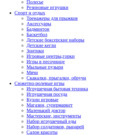
Полесье
Резиновые игрушки
Спорт и отдых
Тренажеры для прыжков
Аксессуары
Бадминтон
Баскетбол
Детские боксерские наборы
Детские кегли
Зонтики
Игровые центры,горки
Игры в песочнице
Мыльные пузыри
Мячи
Скакалки, прыгалки, обручи
Сюжетно-ролевые игры
Игрушечная бытовая техника
Игрушечная посуда
Кухни игровые
Магазин, супермаркет
Маленький доктор
Мастерские, инструменты
Набор игрушечный еды
Набор солдатиков, рыцарей
Салон красоты