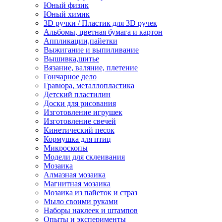
Юный физик
Юный химик
3D ручки / Пластик для 3D ручек
Альбомы, цветная бумага и картон
Аппликации,пайетки
Выжигание и выпиливание
Вышивка,шитье
Вязание, валяние, плетение
Гончарное дело
Гравюра, металлопластика
Детский пластилин
Доски для рисования
Изготовление игрушек
Изготовление свечей
Кинетический песок
Кормушка для птиц
Микроскопы
Модели для склеивания
Мозаика
Алмазная мозаика
Магнитная мозаика
Мозаика из пайеток и страз
Мыло своими руками
Наборы наклеек и штампов
Опыты и эксперименты