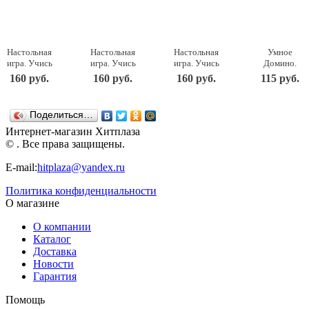
Настольная
Настольная
Настольная
Умное
игра. Учись
игра. Учись
игра. Учись
Домино.
играя:
играя:
играя:
Сложение
160 руб.
160 руб.
160 руб.
115 руб.
Часть и
Контуры
Времена
(картон, 36
целое
Десятое
года
элементов)
Десятое
королевство
Десятое
Десятое
Поделиться…
королевство
королевство
королевство
Интернет-магазин Хитплаза
© . Все права защищены.
E-mail:
hitplaza@yandex.ru
Политика конфиденциальности
О магазине
О компании
Каталог
Доставка
Новости
Гарантия
Помощь