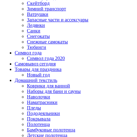
Скейтборд
Зимний транспорт
Ватрушки
Запасные части и ассексуары
Ледянки
Санки
Снегокаты
Снежные самокаты
Тюбинги
Символ года
Символ года 2020
Самовывоз сегодня
Товары для праздника
Новый год
Домашний текстиль
Коврики для ванной
Наборы для бани и сауны
Наволочки
Наматрасники
Пледы
Пододеяльники
Покрывала
Полотенца
Бамбуковые полотенца
Детские полотенца