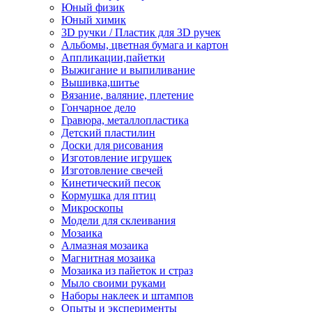
Юный физик
Юный химик
3D ручки / Пластик для 3D ручек
Альбомы, цветная бумага и картон
Аппликации,пайетки
Выжигание и выпиливание
Вышивка,шитье
Вязание, валяние, плетение
Гончарное дело
Гравюра, металлопластика
Детский пластилин
Доски для рисования
Изготовление игрушек
Изготовление свечей
Кинетический песок
Кормушка для птиц
Микроскопы
Модели для склеивания
Мозаика
Алмазная мозаика
Магнитная мозаика
Мозаика из пайеток и страз
Мыло своими руками
Наборы наклеек и штампов
Опыты и эксперименты