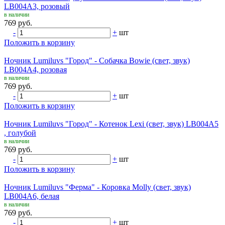
LB004A3, розовый
в наличии
769 руб.
-
+
шт
Положить в корзину
Ночник Lumiluvs "Город" - Собачка Bowie (свет, звук)
LB004A4, розовая
в наличии
769 руб.
-
+
шт
Положить в корзину
Ночник Lumiluvs "Город" - Котенок Lexi (свет, звук) LB004A5
, голубой
в наличии
769 руб.
-
+
шт
Положить в корзину
Ночник Lumiluvs "Ферма" - Коровка Molly (свет, звук)
LB004A6, белая
в наличии
769 руб.
-
+
шт