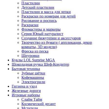
Пластилин
Детский пластилин
Пластилин и масса для лепки
Раскраски по номерам для детей
Рисование и роспись
Раскраски
Фломастеры и маркеры
Серия Юный натуралист
Создание бижутерии и аксессуаров
Творчество из бумаги ( аппликация, декор
комнаты, 3D модели)
Фреска из песка
Шнуровки
Куклы LOL Surprise MGA
Шоколадная ручка Шеф-Кондитер
Бытовая техника
Зубные щётки
Кофемашины
Электрогрили
Гигиена и уход
Железные дороги
Игровые наборы
Слайм Тайм
Космический десант
Мстители