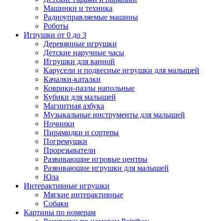
Машинки и техника
Радиоуправляемые машины
Роботы
Игрушки от 0 до 3
Деревянные игрушки
Детские наручные часы
Игрушки для ванной
Карусели и подвесные игрушки для малышей
Качалки-каталки
Коврики-пазлы напольные
Кубики для малышей
Магнитная азбука
Музыкальные инструменты для малышей
Ночники
Пирамидки и сортеры
Погремушки
Прорезыватели
Развивающие игровые центры
Развивающие игрушки для малышей
Юла
Интерактивные игрушки
Мягкие интерактивные
Собаки
Картины по номерам