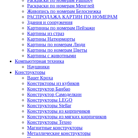
Раскраски по номерам Paintboy
Раскраски по номерам Менглей
Живопись по номерам Белоснежка
РАСПРОДАЖА КАРТИН ПО НОМЕРАМ
Здания и сооружения
Картинны по номерам Пейзажи
Картины из страз
Картины Натюрморты
Картины по номерам Люди
Картины по номерам Цветы
Картины с животными
Компьютерная техника
Наушники
Конструкторы
Bauer Кроха
Констркторы из кубиков
Конструктор Банбао
Конструктор Самоделкин
Конструкторы LEGO
Конструкторы Stellar
Конструкторы из кирпичиков
Конструкторы из мягких кирпичиков
Конструкторы Техно
Магнитные конструкторы
Металлические конструкторы