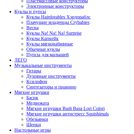
Пластмассовые конструкторы
Электронные конструкторы
Куклы и пупсы
Куклы Hairdorables Хэрдораблс
Плачущие младенцы Crybabies
Весна
Куклы Na! Na! Na! Surprise
Куклы Капкейк
Куклы мягконабивные
Обычные куклы
Пупсы для малышей
ЛЕГО
Музыкальные инструменты
Гитары
Духовные инструменты
Ксилофон
Синтезаторы и пианино
Мягкие игрушки
Басик
Медвежата
Мягкие игрушки Budi Basa Lori Colori
Мягкие игрушки антистресс Squishimals
Обезьянки
Щенки
Настольные игры