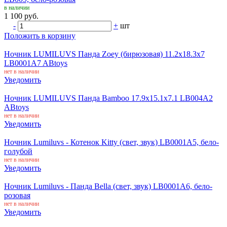
в наличии
1 100 руб.
-
+
шт
Положить в корзину
Ночник LUMILUVS Панда Zoey (бирюзовая) 11.2x18.3x7
LB0001A7 ABtoys
нет в наличии
Уведомить
Ночник LUMILUVS Панда Bamboo 17.9x15.1x7.1 LB004A2
ABtoys
нет в наличии
Уведомить
Ночник Lumiluvs - Котенок Kitty (свет, звук) LB0001A5, бело-
голубой
нет в наличии
Уведомить
Ночник Lumiluvs - Панда Bella (свет, звук) LB0001A6, бело-
розовая
нет в наличии
Уведомить