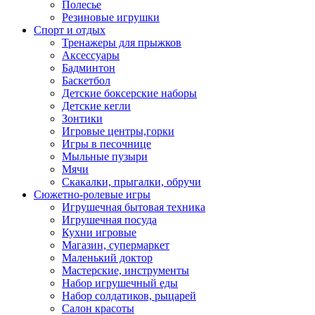
Полесье
Резиновые игрушки
Спорт и отдых
Тренажеры для прыжков
Аксессуары
Бадминтон
Баскетбол
Детские боксерские наборы
Детские кегли
Зонтики
Игровые центры,горки
Игры в песочнице
Мыльные пузыри
Мячи
Скакалки, прыгалки, обручи
Сюжетно-ролевые игры
Игрушечная бытовая техника
Игрушечная посуда
Кухни игровые
Магазин, супермаркет
Маленький доктор
Мастерские, инструменты
Набор игрушечный еды
Набор солдатиков, рыцарей
Салон красоты