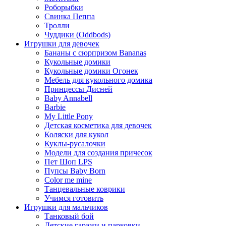
Роборыбки
Свинка Пеппа
Тролли
Чуддики (Oddbods)
Игрушки для девочек
Бананы с сюрпризом Bananas
Кукольные домики
Кукольные домики Огонек
Мебель для кукольного домика
Принцессы Дисней
Baby Annabell
Barbie
My Little Pony
Детская косметика для девочек
Коляски для кукол
Куклы-русалочки
Модели для создания причесок
Пет Шоп LPS
Пупсы Baby Born
Сolor me mine
Танцевальные коврики
Учимся готовить
Игрушки для мальчиков
Танковый бой
Детские гаражи и парковки