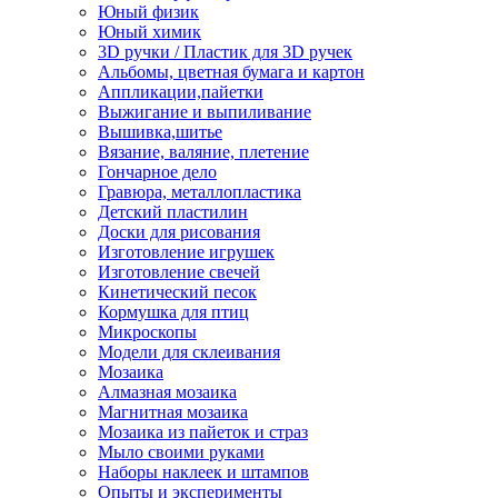
Юный физик
Юный химик
3D ручки / Пластик для 3D ручек
Альбомы, цветная бумага и картон
Аппликации,пайетки
Выжигание и выпиливание
Вышивка,шитье
Вязание, валяние, плетение
Гончарное дело
Гравюра, металлопластика
Детский пластилин
Доски для рисования
Изготовление игрушек
Изготовление свечей
Кинетический песок
Кормушка для птиц
Микроскопы
Модели для склеивания
Мозаика
Алмазная мозаика
Магнитная мозаика
Мозаика из пайеток и страз
Мыло своими руками
Наборы наклеек и штампов
Опыты и эксперименты