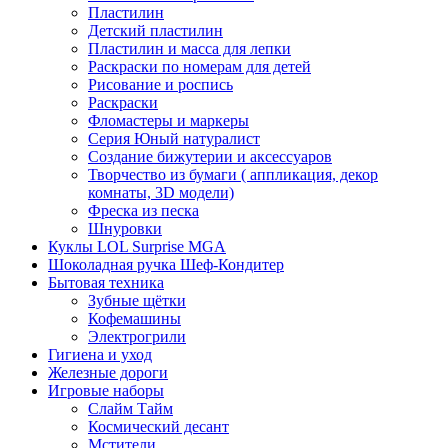
Пластилин
Детский пластилин
Пластилин и масса для лепки
Раскраски по номерам для детей
Рисование и роспись
Раскраски
Фломастеры и маркеры
Серия Юный натуралист
Создание бижутерии и аксессуаров
Творчество из бумаги ( аппликация, декор
комнаты, 3D модели)
Фреска из песка
Шнуровки
Куклы LOL Surprise MGA
Шоколадная ручка Шеф-Кондитер
Бытовая техника
Зубные щётки
Кофемашины
Электрогрили
Гигиена и уход
Железные дороги
Игровые наборы
Слайм Тайм
Космический десант
Мстители