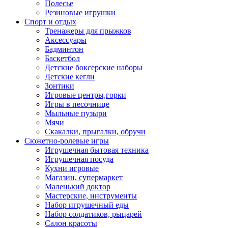
Полесье
Резиновые игрушки
Спорт и отдых
Тренажеры для прыжков
Аксессуары
Бадминтон
Баскетбол
Детские боксерские наборы
Детские кегли
Зонтики
Игровые центры,горки
Игры в песочнице
Мыльные пузыри
Мячи
Скакалки, прыгалки, обручи
Сюжетно-ролевые игры
Игрушечная бытовая техника
Игрушечная посуда
Кухни игровые
Магазин, супермаркет
Маленький доктор
Мастерские, инструменты
Набор игрушечный еды
Набор солдатиков, рыцарей
Салон красоты