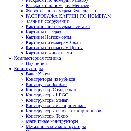
Раскраски по номерам Paintboy
Раскраски по номерам Менглей
Живопись по номерам Белоснежка
РАСПРОДАЖА КАРТИН ПО НОМЕРАМ
Здания и сооружения
Картинны по номерам Пейзажи
Картины из страз
Картины Натюрморты
Картины по номерам Люди
Картины по номерам Цветы
Картины с животными
Компьютерная техника
Наушники
Конструкторы
Bauer Кроха
Констркторы из кубиков
Конструктор Банбао
Конструктор Самоделкин
Конструкторы LEGO
Конструкторы Stellar
Конструкторы из кирпичиков
Конструкторы из мягких кирпичиков
Конструкторы Техно
Магнитные конструкторы
Металлические конструкторы