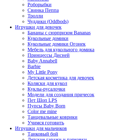
Роборыбки
Свинка Пеппа
Тролли
Чуддики (Oddbods)
Игрушки для девочек
Бананы с сюрпризом Bananas
Кукольные домики
Кукольные домики Огонек
Мебель для кукольного домика
Принцессы Дисней
Baby Annabell
Barbie
My Little Pony
Детская косметика для девочек
Коляски для кукол
Куклы-русалочки
Модели для создания причесок
Пет Шоп LPS
Пупсы Baby Born
Сolor me mine
Танцевальные коврики
Учимся готовить
Игрушки для мальчиков
Танковый бой
Детские гаражи и парковки