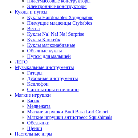
Пластмассовые конструкторы
Электронные конструкторы
Куклы и пупсы
Куклы Hairdorables Хэрдораблс
Плачущие младенцы Crybabies
Весна
Куклы Na! Na! Na! Surprise
Куклы Капкейк
Куклы мягконабивные
Обычные куклы
Пупсы для малышей
ЛЕГО
Музыкальные инструменты
Гитары
Духовные инструменты
Ксилофон
Синтезаторы и пианино
Мягкие игрушки
Басик
Медвежата
Мягкие игрушки Budi Basa Lori Colori
Мягкие игрушки антистресс Squishimals
Обезьянки
Щенки
Настольные игры