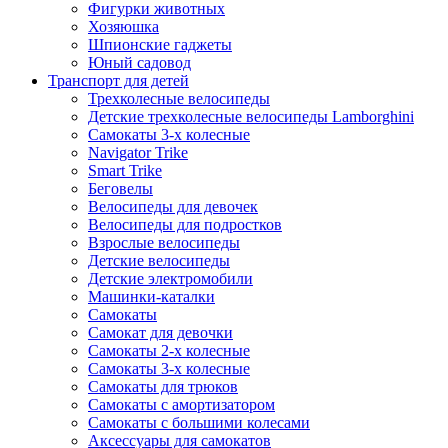
Фигурки животных
Хозяюшка
Шпионские гаджеты
Юный садовод
Транспорт для детей
Трехколесные велосипеды
Детские трехколесные велосипеды Lamborghini
Самокаты 3-х колесные
Navigator Trike
Smart Trike
Беговелы
Велосипеды для девочек
Велосипеды для подростков
Взрослые велосипеды
Детские велосипеды
Детские электромобили
Машинки-каталки
Самокаты
Самокат для девочки
Самокаты 2-х колесные
Самокаты 3-х колесные
Самокаты для трюков
Самокаты с амортизатором
Самокаты с большими колесами
Аксессуары для самокатов