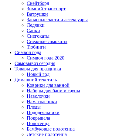
Скейтборд
Зимний транспорт
Ватрушки
Запасные части и ассексуары
Ледянки
Санки
Снегокаты
Снежные самокаты
Тюбинги
Символ года
Символ года 2020
Самовывоз сегодня
Товары для праздника
Новый год
Домашний текстиль
Коврики для ванной
Наборы для бани и сауны
Наволочки
Наматрасники
Пледы
Пододеяльники
Покрывала
Полотенца
Бамбуковые полотенца
Детские полотенца