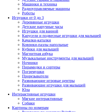
Машинки и техника
Радиоуправляемые машины
Роботы
Игрушки от 0 до 3
Деревянные игрушки
Детские наручные часы
Игрушки для ванной
Карусели и подвесные игрушки для малышей
Качалки-каталки
Коврики-пазлы напольные
Кубики для малышей
Магнитная азбука
Музыкальные инструменты для малышей
Ночники
Пирамидки и сортеры
Погремушки
Прорезыватели
Развивающие игровые центры
Развивающие игрушки для малышей
Юла
Интерактивные игрушки
Мягкие интерактивные
Собаки
Картины по номерам