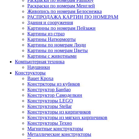
Раскраски по номерам Paintboy
Раскраски по номерам Менглей
Живопись по номерам Белоснежка
РАСПРОДАЖА КАРТИН ПО НОМЕРАМ
Здания и сооружения
Картинны по номерам Пейзажи
Картины из страз
Картины Натюрморты
Картины по номерам Люди
Картины по номерам Цветы
Картины с животными
Компьютерная техника
Наушники
Конструкторы
Bauer Кроха
Констркторы из кубиков
Конструктор Банбао
Конструктор Самоделкин
Конструкторы LEGO
Конструкторы Stellar
Конструкторы из кирпичиков
Конструкторы из мягких кирпичиков
Конструкторы Техно
Магнитные конструкторы
Металлические конструкторы