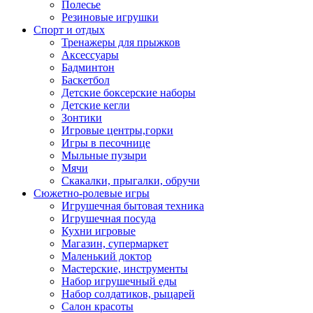
Полесье
Резиновые игрушки
Спорт и отдых
Тренажеры для прыжков
Аксессуары
Бадминтон
Баскетбол
Детские боксерские наборы
Детские кегли
Зонтики
Игровые центры,горки
Игры в песочнице
Мыльные пузыри
Мячи
Скакалки, прыгалки, обручи
Сюжетно-ролевые игры
Игрушечная бытовая техника
Игрушечная посуда
Кухни игровые
Магазин, супермаркет
Маленький доктор
Мастерские, инструменты
Набор игрушечный еды
Набор солдатиков, рыцарей
Салон красоты