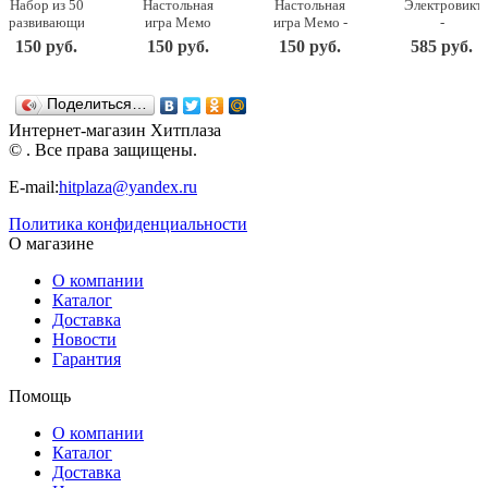
Набор из 50
Настольная
Настольная
Электровикт
развивающих
игра Мемо
игра Мемо -
-
карточек
– Картины
Москва
Английский
150 руб.
150 руб.
150 руб.
585 руб.
Мемо -
русских
7205 ТД
язык 03665
Флаги 7890
художников
Бэмби
Десятое
ТД Бэмби
7206 ТД
королевство
Поделиться…
Бэмби
Интернет-магазин Хитплаза
© . Все права защищены.
E-mail:
hitplaza@yandex.ru
Политика конфиденциальности
О магазине
О компании
Каталог
Доставка
Новости
Гарантия
Помощь
О компании
Каталог
Доставка