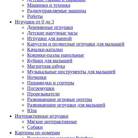
Машинки и техника
Радиоуправляемые машины
Роботы
Игрушки от 0 до 3
Деревянные игрушки
Детские наручные часы
Игрушки для ванной
Карусели и подвесные игрушки для малышей
Качалки-каталки
Коврики-пазлы напольные
Кубики для малышей
Магнитная азбука
Музыкальные инструменты для малышей
Ночники
Пирамидки и сортеры
Погремушки
Прорезыватели
Развивающие игровые центры
Развивающие игрушки для малышей
Юла
Интерактивные игрушки
Мягкие интерактивные
Собаки
Картины по номерам