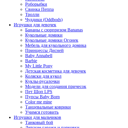
Роборыбки
Свинка Пеппа
Тролли
Чуддики (Oddbods)
Игрушки для девочек
Бананы с сюрпризом Bananas
Кукольные домики
Кукольные домики Огонек
Мебель для кукольного домика
Принцессы Дисней
Baby Annabell
Barbie
My Little Pony
Детская косметика для девочек
Коляски для кукол
Куклы-русалочки
Модели для создания причесок
Пет Шоп LPS
Пупсы Baby Born
Сolor me mine
Танцевальные коврики
Учимся готовить
Игрушки для мальчиков
Танковый бой
Детские гаражи и парковки