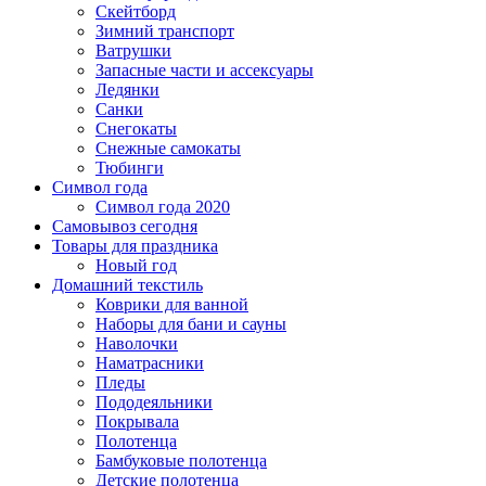
Скейтборд
Зимний транспорт
Ватрушки
Запасные части и ассексуары
Ледянки
Санки
Снегокаты
Снежные самокаты
Тюбинги
Символ года
Символ года 2020
Самовывоз сегодня
Товары для праздника
Новый год
Домашний текстиль
Коврики для ванной
Наборы для бани и сауны
Наволочки
Наматрасники
Пледы
Пододеяльники
Покрывала
Полотенца
Бамбуковые полотенца
Детские полотенца