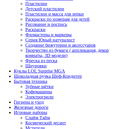
Пластилин
Детский пластилин
Пластилин и масса для лепки
Раскраски по номерам для детей
Рисование и роспись
Раскраски
Фломастеры и маркеры
Серия Юный натуралист
Создание бижутерии и аксессуаров
Творчество из бумаги ( аппликация, декор
комнаты, 3D модели)
Фреска из песка
Шнуровки
Куклы LOL Surprise MGA
Шоколадная ручка Шеф-Кондитер
Бытовая техника
Зубные щётки
Кофемашины
Электрогрили
Гигиена и уход
Железные дороги
Игровые наборы
Слайм Тайм
Космический десант
Мстители