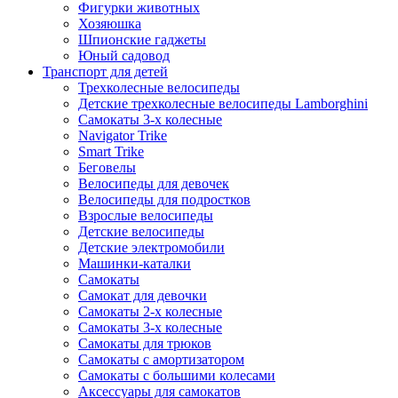
Фигурки животных
Хозяюшка
Шпионские гаджеты
Юный садовод
Транспорт для детей
Трехколесные велосипеды
Детские трехколесные велосипеды Lamborghini
Самокаты 3-х колесные
Navigator Trike
Smart Trike
Беговелы
Велосипеды для девочек
Велосипеды для подростков
Взрослые велосипеды
Детские велосипеды
Детские электромобили
Машинки-каталки
Самокаты
Самокат для девочки
Самокаты 2-х колесные
Самокаты 3-х колесные
Самокаты для трюков
Самокаты с амортизатором
Самокаты с большими колесами
Аксессуары для самокатов