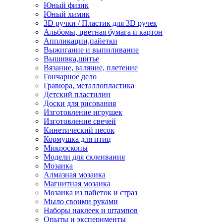
Юный физик
Юный химик
3D ручки / Пластик для 3D ручек
Альбомы, цветная бумага и картон
Аппликации,пайетки
Выжигание и выпиливание
Вышивка,шитье
Вязание, валяние, плетение
Гончарное дело
Гравюра, металлопластика
Детский пластилин
Доски для рисования
Изготовление игрушек
Изготовление свечей
Кинетический песок
Кормушка для птиц
Микроскопы
Модели для склеивания
Мозаика
Алмазная мозаика
Магнитная мозаика
Мозаика из пайеток и страз
Мыло своими руками
Наборы наклеек и штампов
Опыты и эксперименты