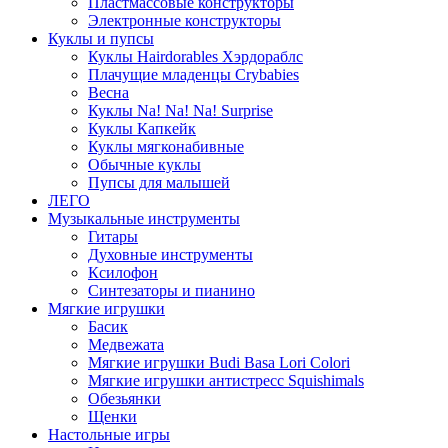
Пластмассовые конструкторы
Электронные конструкторы
Куклы и пупсы
Куклы Hairdorables Хэрдораблс
Плачущие младенцы Crybabies
Весна
Куклы Na! Na! Na! Surprise
Куклы Капкейк
Куклы мягконабивные
Обычные куклы
Пупсы для малышей
ЛЕГО
Музыкальные инструменты
Гитары
Духовные инструменты
Ксилофон
Синтезаторы и пианино
Мягкие игрушки
Басик
Медвежата
Мягкие игрушки Budi Basa Lori Colori
Мягкие игрушки антистресс Squishimals
Обезьянки
Щенки
Настольные игры