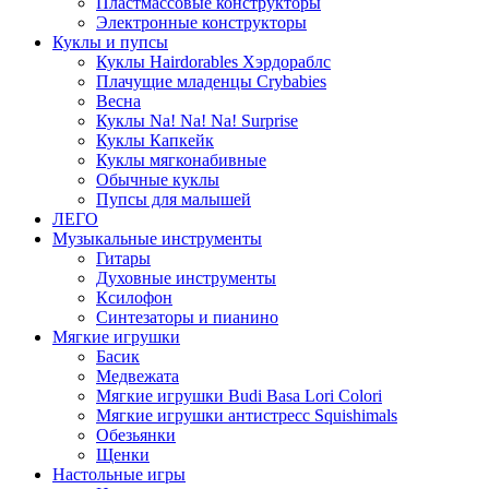
Пластмассовые конструкторы
Электронные конструкторы
Куклы и пупсы
Куклы Hairdorables Хэрдораблс
Плачущие младенцы Crybabies
Весна
Куклы Na! Na! Na! Surprise
Куклы Капкейк
Куклы мягконабивные
Обычные куклы
Пупсы для малышей
ЛЕГО
Музыкальные инструменты
Гитары
Духовные инструменты
Ксилофон
Синтезаторы и пианино
Мягкие игрушки
Басик
Медвежата
Мягкие игрушки Budi Basa Lori Colori
Мягкие игрушки антистресс Squishimals
Обезьянки
Щенки
Настольные игры