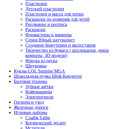
Пластилин
Детский пластилин
Пластилин и масса для лепки
Раскраски по номерам для детей
Рисование и роспись
Раскраски
Фломастеры и маркеры
Серия Юный натуралист
Создание бижутерии и аксессуаров
Творчество из бумаги ( аппликация, декор
комнаты, 3D модели)
Фреска из песка
Шнуровки
Куклы LOL Surprise MGA
Шоколадная ручка Шеф-Кондитер
Бытовая техника
Зубные щётки
Кофемашины
Электрогрили
Гигиена и уход
Железные дороги
Игровые наборы
Слайм Тайм
Космический десант
Мстители