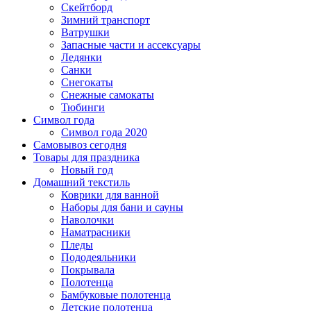
Скейтборд
Зимний транспорт
Ватрушки
Запасные части и ассексуары
Ледянки
Санки
Снегокаты
Снежные самокаты
Тюбинги
Символ года
Символ года 2020
Самовывоз сегодня
Товары для праздника
Новый год
Домашний текстиль
Коврики для ванной
Наборы для бани и сауны
Наволочки
Наматрасники
Пледы
Пододеяльники
Покрывала
Полотенца
Бамбуковые полотенца
Детские полотенца