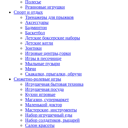
Полесье
Резиновые игрушки
Спорт и отдых
Тренажеры для прыжков
Аксессуары
Бадминтон
Баскетбол
Детские боксерские наборы
Детские кегли
Зонтики
Игровые центры,горки
Игры в песочнице
Мыльные пузыри
Мячи
Скакалки, прыгалки, обручи
Сюжетно-ролевые игры
Игрушечная бытовая техника
Игрушечная посуда
Кухни игровые
Магазин, супермаркет
Маленький доктор
Мастерские, инструменты
Набор игрушечный еды
Набор солдатиков, рыцарей
Салон красоты