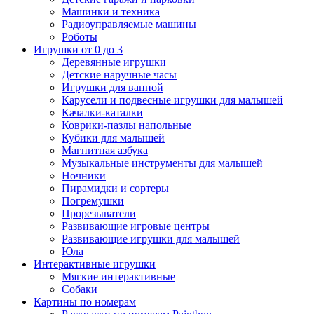
Машинки и техника
Радиоуправляемые машины
Роботы
Игрушки от 0 до 3
Деревянные игрушки
Детские наручные часы
Игрушки для ванной
Карусели и подвесные игрушки для малышей
Качалки-каталки
Коврики-пазлы напольные
Кубики для малышей
Магнитная азбука
Музыкальные инструменты для малышей
Ночники
Пирамидки и сортеры
Погремушки
Прорезыватели
Развивающие игровые центры
Развивающие игрушки для малышей
Юла
Интерактивные игрушки
Мягкие интерактивные
Собаки
Картины по номерам