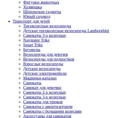
Фигурки животных
Хозяюшка
Шпионские гаджеты
Юный садовод
Транспорт для детей
Трехколесные велосипеды
Детские трехколесные велосипеды Lamborghini
Самокаты 3-х колесные
Navigator Trike
Smart Trike
Беговелы
Велосипеды для девочек
Велосипеды для подростков
Взрослые велосипеды
Детские велосипеды
Детские электромобили
Машинки-каталки
Самокаты
Самокат для девочки
Самокаты 2-х колесные
Самокаты 3-х колесные
Самокаты для трюков
Самокаты с амортизатором
Самокаты с большими колесами
Аксессуары для самокатов