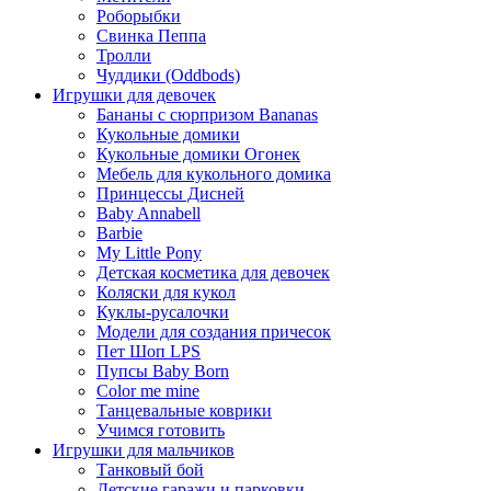
Роборыбки
Свинка Пеппа
Тролли
Чуддики (Oddbods)
Игрушки для девочек
Бананы с сюрпризом Bananas
Кукольные домики
Кукольные домики Огонек
Мебель для кукольного домика
Принцессы Дисней
Baby Annabell
Barbie
My Little Pony
Детская косметика для девочек
Коляски для кукол
Куклы-русалочки
Модели для создания причесок
Пет Шоп LPS
Пупсы Baby Born
Сolor me mine
Танцевальные коврики
Учимся готовить
Игрушки для мальчиков
Танковый бой
Детские гаражи и парковки