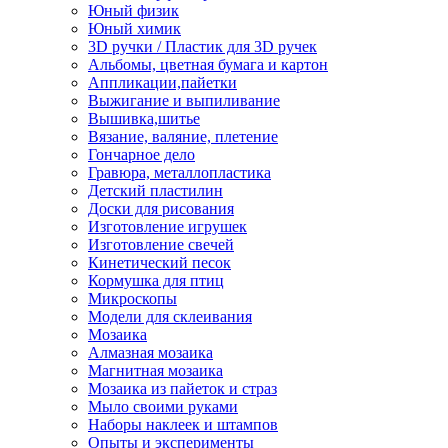
Юный физик
Юный химик
3D ручки / Пластик для 3D ручек
Альбомы, цветная бумага и картон
Аппликации,пайетки
Выжигание и выпиливание
Вышивка,шитье
Вязание, валяние, плетение
Гончарное дело
Гравюра, металлопластика
Детский пластилин
Доски для рисования
Изготовление игрушек
Изготовление свечей
Кинетический песок
Кормушка для птиц
Микроскопы
Модели для склеивания
Мозаика
Алмазная мозаика
Магнитная мозаика
Мозаика из пайеток и страз
Мыло своими руками
Наборы наклеек и штампов
Опыты и эксперименты