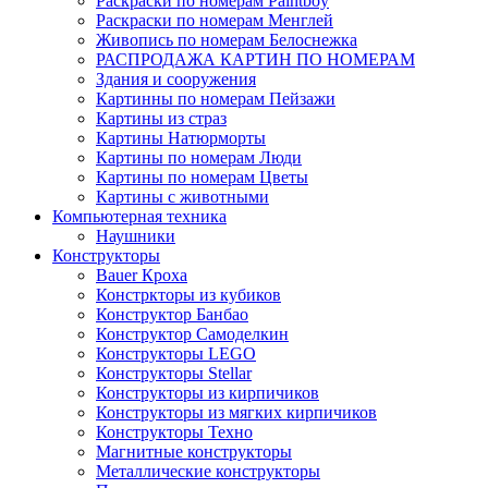
Раскраски по номерам Paintboy
Раскраски по номерам Менглей
Живопись по номерам Белоснежка
РАСПРОДАЖА КАРТИН ПО НОМЕРАМ
Здания и сооружения
Картинны по номерам Пейзажи
Картины из страз
Картины Натюрморты
Картины по номерам Люди
Картины по номерам Цветы
Картины с животными
Компьютерная техника
Наушники
Конструкторы
Bauer Кроха
Констркторы из кубиков
Конструктор Банбао
Конструктор Самоделкин
Конструкторы LEGO
Конструкторы Stellar
Конструкторы из кирпичиков
Конструкторы из мягких кирпичиков
Конструкторы Техно
Магнитные конструкторы
Металлические конструкторы