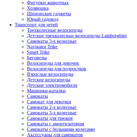
Фигурки животных
Хозяюшка
Шпионские гаджеты
Юный садовод
Транспорт для детей
Трехколесные велосипеды
Детские трехколесные велосипеды Lamborghini
Самокаты 3-х колесные
Navigator Trike
Smart Trike
Беговелы
Велосипеды для девочек
Велосипеды для подростков
Взрослые велосипеды
Детские велосипеды
Детские электромобили
Машинки-каталки
Самокаты
Самокат для девочки
Самокаты 2-х колесные
Самокаты 3-х колесные
Самокаты для трюков
Самокаты с амортизатором
Самокаты с большими колесами
Аксессуары для самокатов