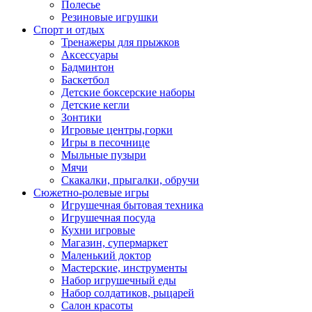
Полесье
Резиновые игрушки
Спорт и отдых
Тренажеры для прыжков
Аксессуары
Бадминтон
Баскетбол
Детские боксерские наборы
Детские кегли
Зонтики
Игровые центры,горки
Игры в песочнице
Мыльные пузыри
Мячи
Скакалки, прыгалки, обручи
Сюжетно-ролевые игры
Игрушечная бытовая техника
Игрушечная посуда
Кухни игровые
Магазин, супермаркет
Маленький доктор
Мастерские, инструменты
Набор игрушечный еды
Набор солдатиков, рыцарей
Салон красоты