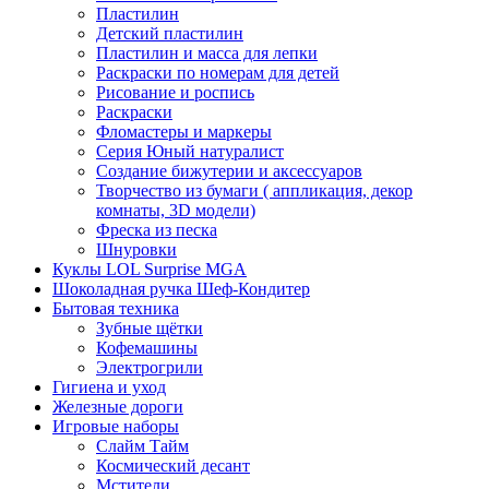
Пластилин
Детский пластилин
Пластилин и масса для лепки
Раскраски по номерам для детей
Рисование и роспись
Раскраски
Фломастеры и маркеры
Серия Юный натуралист
Создание бижутерии и аксессуаров
Творчество из бумаги ( аппликация, декор
комнаты, 3D модели)
Фреска из песка
Шнуровки
Куклы LOL Surprise MGA
Шоколадная ручка Шеф-Кондитер
Бытовая техника
Зубные щётки
Кофемашины
Электрогрили
Гигиена и уход
Железные дороги
Игровые наборы
Слайм Тайм
Космический десант
Мстители