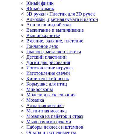
Юный физик
Юный химик
3D ручки / Пластик для 3D ручек
Альбомы, цветная бумага и картон
Аппликации,пайетки
Выжигание и выпиливание
Вышивка,шитье
Вязание, валяние, плетение
Гончарное дело
Гравюра, металлопластика
Детский пластилин
Доски для рисования
Изготовление игрушек
Изготовление свечей
Кинетический песок
Кормушка для птиц
Микроскопы
Модели для склеивания
Мозаика
Алмазная мозаика
Магнитная мозаика
Мозаика из пайеток и страз
Мыло своими руками
Наборы наклеек и штампов
Опыты и эксперименты