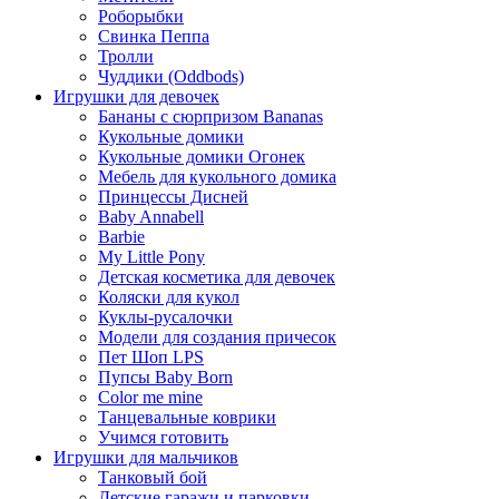
Роборыбки
Свинка Пеппа
Тролли
Чуддики (Oddbods)
Игрушки для девочек
Бананы с сюрпризом Bananas
Кукольные домики
Кукольные домики Огонек
Мебель для кукольного домика
Принцессы Дисней
Baby Annabell
Barbie
My Little Pony
Детская косметика для девочек
Коляски для кукол
Куклы-русалочки
Модели для создания причесок
Пет Шоп LPS
Пупсы Baby Born
Сolor me mine
Танцевальные коврики
Учимся готовить
Игрушки для мальчиков
Танковый бой
Детские гаражи и парковки