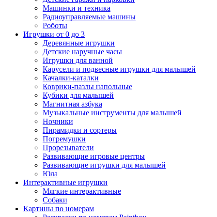
Машинки и техника
Радиоуправляемые машины
Роботы
Игрушки от 0 до 3
Деревянные игрушки
Детские наручные часы
Игрушки для ванной
Карусели и подвесные игрушки для малышей
Качалки-каталки
Коврики-пазлы напольные
Кубики для малышей
Магнитная азбука
Музыкальные инструменты для малышей
Ночники
Пирамидки и сортеры
Погремушки
Прорезыватели
Развивающие игровые центры
Развивающие игрушки для малышей
Юла
Интерактивные игрушки
Мягкие интерактивные
Собаки
Картины по номерам