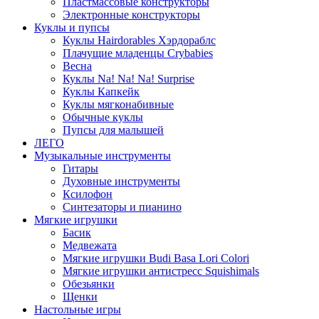
Пластмассовые конструкторы
Электронные конструкторы
Куклы и пупсы
Куклы Hairdorables Хэрдораблс
Плачущие младенцы Crybabies
Весна
Куклы Na! Na! Na! Surprise
Куклы Капкейк
Куклы мягконабивные
Обычные куклы
Пупсы для малышей
ЛЕГО
Музыкальные инструменты
Гитары
Духовные инструменты
Ксилофон
Синтезаторы и пианино
Мягкие игрушки
Басик
Медвежата
Мягкие игрушки Budi Basa Lori Colori
Мягкие игрушки антистресс Squishimals
Обезьянки
Щенки
Настольные игры