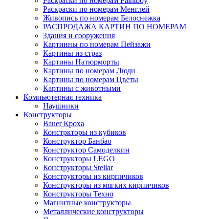
Раскраски по номерам Paintboy
Раскраски по номерам Менглей
Живопись по номерам Белоснежка
РАСПРОДАЖА КАРТИН ПО НОМЕРАМ
Здания и сооружения
Картинны по номерам Пейзажи
Картины из страз
Картины Натюрморты
Картины по номерам Люди
Картины по номерам Цветы
Картины с животными
Компьютерная техника
Наушники
Конструкторы
Bauer Кроха
Констркторы из кубиков
Конструктор Банбао
Конструктор Самоделкин
Конструкторы LEGO
Конструкторы Stellar
Конструкторы из кирпичиков
Конструкторы из мягких кирпичиков
Конструкторы Техно
Магнитные конструкторы
Металлические конструкторы