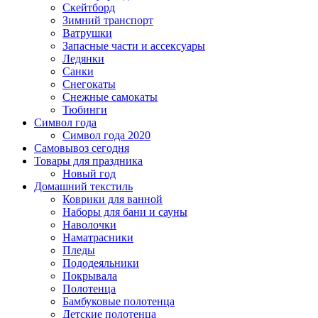
Скейтборд
Зимний транспорт
Ватрушки
Запасные части и ассексуары
Ледянки
Санки
Снегокаты
Снежные самокаты
Тюбинги
Символ года
Символ года 2020
Самовывоз сегодня
Товары для праздника
Новый год
Домашний текстиль
Коврики для ванной
Наборы для бани и сауны
Наволочки
Наматрасники
Пледы
Пододеяльники
Покрывала
Полотенца
Бамбуковые полотенца
Детские полотенца