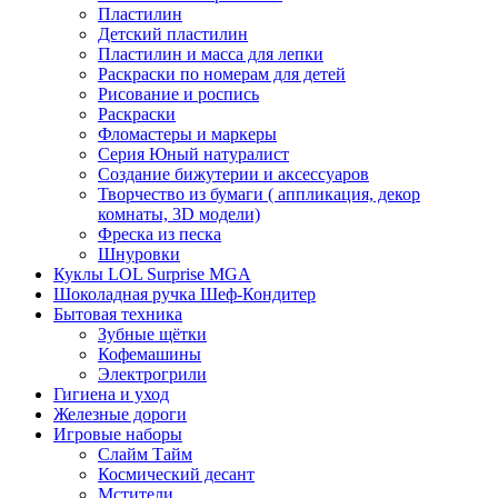
Пластилин
Детский пластилин
Пластилин и масса для лепки
Раскраски по номерам для детей
Рисование и роспись
Раскраски
Фломастеры и маркеры
Серия Юный натуралист
Создание бижутерии и аксессуаров
Творчество из бумаги ( аппликация, декор
комнаты, 3D модели)
Фреска из песка
Шнуровки
Куклы LOL Surprise MGA
Шоколадная ручка Шеф-Кондитер
Бытовая техника
Зубные щётки
Кофемашины
Электрогрили
Гигиена и уход
Железные дороги
Игровые наборы
Слайм Тайм
Космический десант
Мстители