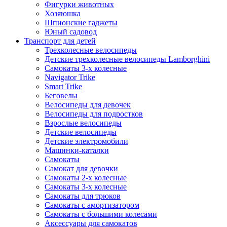
Фигурки животных
Хозяюшка
Шпионские гаджеты
Юный садовод
Транспорт для детей
Трехколесные велосипеды
Детские трехколесные велосипеды Lamborghini
Самокаты 3-х колесные
Navigator Trike
Smart Trike
Беговелы
Велосипеды для девочек
Велосипеды для подростков
Взрослые велосипеды
Детские велосипеды
Детские электромобили
Машинки-каталки
Самокаты
Самокат для девочки
Самокаты 2-х колесные
Самокаты 3-х колесные
Самокаты для трюков
Самокаты с амортизатором
Самокаты с большими колесами
Аксессуары для самокатов