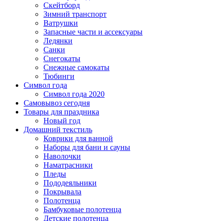
Скейтборд
Зимний транспорт
Ватрушки
Запасные части и ассексуары
Ледянки
Санки
Снегокаты
Снежные самокаты
Тюбинги
Символ года
Символ года 2020
Самовывоз сегодня
Товары для праздника
Новый год
Домашний текстиль
Коврики для ванной
Наборы для бани и сауны
Наволочки
Наматрасники
Пледы
Пододеяльники
Покрывала
Полотенца
Бамбуковые полотенца
Детские полотенца