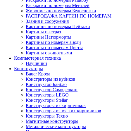
Раскраски по номерам Paintboy
Раскраски по номерам Менглей
Живопись по номерам Белоснежка
РАСПРОДАЖА КАРТИН ПО НОМЕРАМ
Здания и сооружения
Картинны по номерам Пейзажи
Картины из страз
Картины Натюрморты
Картины по номерам Люди
Картины по номерам Цветы
Картины с животными
Компьютерная техника
Наушники
Конструкторы
Bauer Кроха
Констркторы из кубиков
Конструктор Банбао
Конструктор Самоделкин
Конструкторы LEGO
Конструкторы Stellar
Конструкторы из кирпичиков
Конструкторы из мягких кирпичиков
Конструкторы Техно
Магнитные конструкторы
Металлические конструкторы