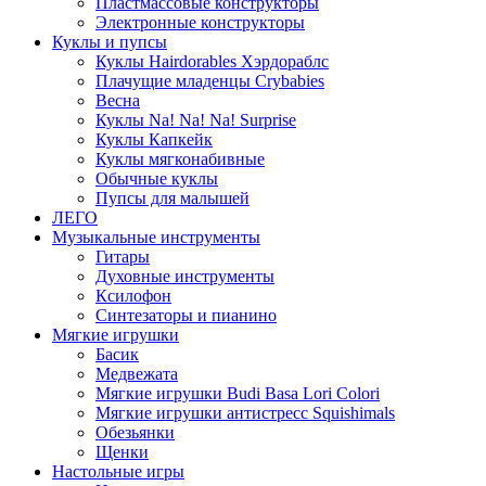
Пластмассовые конструкторы
Электронные конструкторы
Куклы и пупсы
Куклы Hairdorables Хэрдораблс
Плачущие младенцы Crybabies
Весна
Куклы Na! Na! Na! Surprise
Куклы Капкейк
Куклы мягконабивные
Обычные куклы
Пупсы для малышей
ЛЕГО
Музыкальные инструменты
Гитары
Духовные инструменты
Ксилофон
Синтезаторы и пианино
Мягкие игрушки
Басик
Медвежата
Мягкие игрушки Budi Basa Lori Colori
Мягкие игрушки антистресс Squishimals
Обезьянки
Щенки
Настольные игры