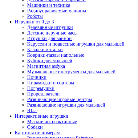
Машинки и техника
Радиоуправляемые машины
Роботы
Игрушки от 0 до 3
Деревянные игрушки
Детские наручные часы
Игрушки для ванной
Карусели и подвесные игрушки для малышей
Качалки-каталки
Коврики-пазлы напольные
Кубики для малышей
Магнитная азбука
Музыкальные инструменты для малышей
Ночники
Пирамидки и сортеры
Погремушки
Прорезыватели
Развивающие игровые центры
Развивающие игрушки для малышей
Юла
Интерактивные игрушки
Мягкие интерактивные
Собаки
Картины по номерам