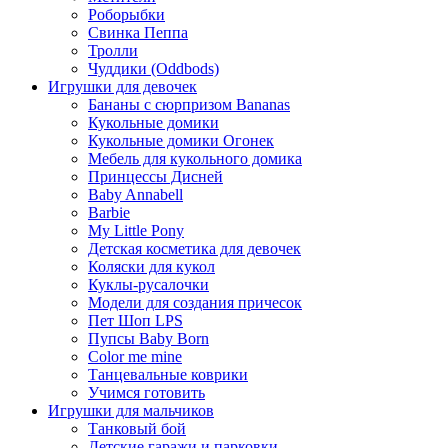
Роборыбки
Свинка Пеппа
Тролли
Чуддики (Oddbods)
Игрушки для девочек
Бананы с сюрпризом Bananas
Кукольные домики
Кукольные домики Огонек
Мебель для кукольного домика
Принцессы Дисней
Baby Annabell
Barbie
My Little Pony
Детская косметика для девочек
Коляски для кукол
Куклы-русалочки
Модели для создания причесок
Пет Шоп LPS
Пупсы Baby Born
Сolor me mine
Танцевальные коврики
Учимся готовить
Игрушки для мальчиков
Танковый бой
Детские гаражи и парковки