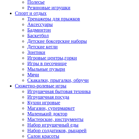
Полесье
Резиновые игрушки
Спорт и отдых
Тренажеры для прыжков
Аксессуары
Бадминтон
Баскетбол
Детские боксерские наборы
Детские кегли
Зонтики
Игровые центры,горки
Игры в песочнице
Мыльные пузыри
Мячи
Скакалки, прыгалки, обручи
Сюжетно-ролевые игры
Игрушечная бытовая техника
Игрушечная посуда
Кухни игровые
Магазин, супермаркет
Маленький доктор
Мастерские, инструменты
Набор игрушечный еды
Набор солдатиков, рыцарей
Салон красоты