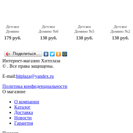
Детское
Детское
Детское
Детское
Домино
Домино №6
Домино №5
Домино №2
Хорошие
Окружающий
Хорошие
Животные
179 руб.
130 руб.
130 руб.
130 руб.
знакомые
мир
знакомые
STELLAR
STELLAR
STELLAR
STELLAR
Поделиться…
Интернет-магазин Хитплаза
© . Все права защищены.
E-mail:
hitplaza@yandex.ru
Политика конфиденциальности
О магазине
О компании
Каталог
Доставка
Новости
Гарантия