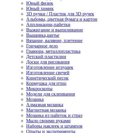
Юный физик
Юный химик
3D ручки / Пластик для 3D ручек
Альбомы, цветная бумага и картон
Аппликации,пайетки
Выжигание и выпиливание
Вышивка,шитье
Вязание, валяние, плетение
Гончарное дело
Гравюра, металлопластика
Детский пластилин
Доски для рисования
Изготовление игрушек
Изготовление свечей
Кинетический песок
Кормушка для птиц
Микроскопы
Модели для склеивания
Мозаика
Алмазная мозаика
Магнитная мозаика
Мозаика из пайеток и страз
Мыло своими руками
Наборы наклеек и штампов
Опыты и эксперименты