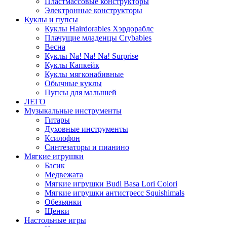
Пластмассовые конструкторы
Электронные конструкторы
Куклы и пупсы
Куклы Hairdorables Хэрдораблс
Плачущие младенцы Crybabies
Весна
Куклы Na! Na! Na! Surprise
Куклы Капкейк
Куклы мягконабивные
Обычные куклы
Пупсы для малышей
ЛЕГО
Музыкальные инструменты
Гитары
Духовные инструменты
Ксилофон
Синтезаторы и пианино
Мягкие игрушки
Басик
Медвежата
Мягкие игрушки Budi Basa Lori Colori
Мягкие игрушки антистресс Squishimals
Обезьянки
Щенки
Настольные игры