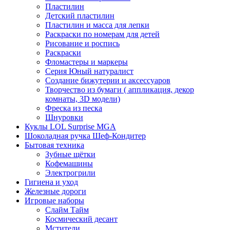
Пластилин
Детский пластилин
Пластилин и масса для лепки
Раскраски по номерам для детей
Рисование и роспись
Раскраски
Фломастеры и маркеры
Серия Юный натуралист
Создание бижутерии и аксессуаров
Творчество из бумаги ( аппликация, декор
комнаты, 3D модели)
Фреска из песка
Шнуровки
Куклы LOL Surprise MGA
Шоколадная ручка Шеф-Кондитер
Бытовая техника
Зубные щётки
Кофемашины
Электрогрили
Гигиена и уход
Железные дороги
Игровые наборы
Слайм Тайм
Космический десант
Мстители