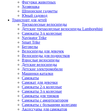
Фигурки животных
Хозяюшка
Шпионские гаджеты
Юный садовод
Транспорт для детей
Трехколесные велосипеды
Детские трехколесные велосипеды Lamborghini
Самокаты 3-х колесные
Navigator Trike
Smart Trike
Беговелы
Велосипеды для девочек
Велосипеды для подростков
Взрослые велосипеды
Детские велосипеды
Детские электромобили
Машинки-каталки
Самокаты
Самокат для девочки
Самокаты 2-х колесные
Самокаты 3-х колесные
Самокаты для трюков
Самокаты с амортизатором
Самокаты с большими колесами
Аксессуары для самокатов