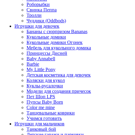
Роборыбки
Свинка Пеппа
Тролли
Чуддики (Oddbods)
Игрушки для девочек
Бананы с сюрпризом Bananas
Кукольные домики
Кукольные домики Огонек
Мебель для кукольного домика
Принцессы Дисней
Baby Annabell
Barbie
My Little Pony
Детская косметика для девочек
Коляски для кукол
Куклы-русалочки
Модели для создания причесок
Пет Шоп LPS
Пупсы Baby Born
Сolor me mine
Танцевальные коврики
Учимся готовить
Игрушки для мальчиков
Танковый бой
Детские гаражи и парковки