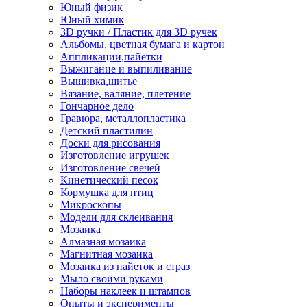
Юный физик
Юный химик
3D ручки / Пластик для 3D ручек
Альбомы, цветная бумага и картон
Аппликации,пайетки
Выжигание и выпиливание
Вышивка,шитье
Вязание, валяние, плетение
Гончарное дело
Гравюра, металлопластика
Детский пластилин
Доски для рисования
Изготовление игрушек
Изготовление свечей
Кинетический песок
Кормушка для птиц
Микроскопы
Модели для склеивания
Мозаика
Алмазная мозаика
Магнитная мозаика
Мозаика из пайеток и страз
Мыло своими руками
Наборы наклеек и штампов
Опыты и эксперименты