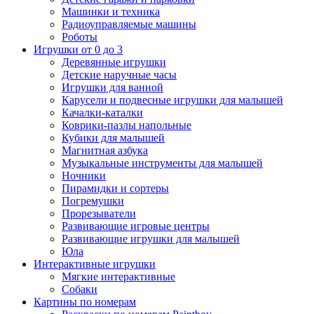
Машинки и техника
Радиоуправляемые машины
Роботы
Игрушки от 0 до 3
Деревянные игрушки
Детские наручные часы
Игрушки для ванной
Карусели и подвесные игрушки для малышей
Качалки-каталки
Коврики-пазлы напольные
Кубики для малышей
Магнитная азбука
Музыкальные инструменты для малышей
Ночники
Пирамидки и сортеры
Погремушки
Прорезыватели
Развивающие игровые центры
Развивающие игрушки для малышей
Юла
Интерактивные игрушки
Мягкие интерактивные
Собаки
Картины по номерам