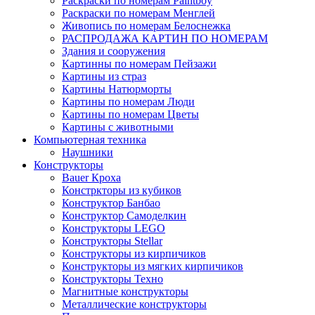
Раскраски по номерам Paintboy
Раскраски по номерам Менглей
Живопись по номерам Белоснежка
РАСПРОДАЖА КАРТИН ПО НОМЕРАМ
Здания и сооружения
Картинны по номерам Пейзажи
Картины из страз
Картины Натюрморты
Картины по номерам Люди
Картины по номерам Цветы
Картины с животными
Компьютерная техника
Наушники
Конструкторы
Bauer Кроха
Констркторы из кубиков
Конструктор Банбао
Конструктор Самоделкин
Конструкторы LEGO
Конструкторы Stellar
Конструкторы из кирпичиков
Конструкторы из мягких кирпичиков
Конструкторы Техно
Магнитные конструкторы
Металлические конструкторы