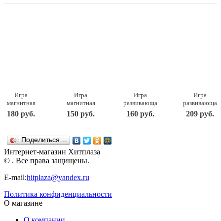
Игра
Игра
Игра
Игра
магнитная
магнитная
развивающая
развивающая
развивающая.
развивающая.
деревянная
деревянная
180 руб.
150 руб.
160 руб.
209 руб.
Играем в
Цифры и
Пазл
Веселые
алфавит
знаки на
трехслойный
половинки
(европодвес,
магнитах
Машинки (3
Десятое
Поделиться…
2х10шт)
(европодвес)
в 1) Десятое
королевство
Десятое
Десятое
королевство
(00725)
Интернет-магазин Хитплаза
королевство
королевство
(00732)
© . Все права защищены.
(01942)
(01935)
E-mail:
hitplaza@yandex.ru
Политика конфиденциальности
О магазине
О компании