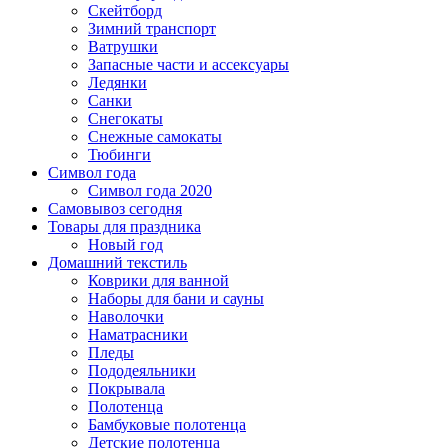
Скейтборд
Зимний транспорт
Ватрушки
Запасные части и ассексуары
Ледянки
Санки
Снегокаты
Снежные самокаты
Тюбинги
Символ года
Символ года 2020
Самовывоз сегодня
Товары для праздника
Новый год
Домашний текстиль
Коврики для ванной
Наборы для бани и сауны
Наволочки
Наматрасники
Пледы
Пододеяльники
Покрывала
Полотенца
Бамбуковые полотенца
Детские полотенца