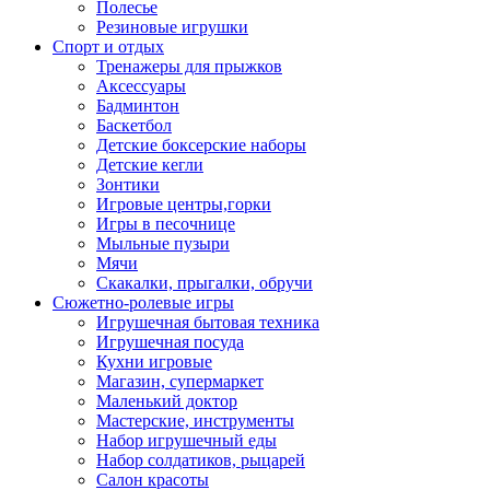
Полесье
Резиновые игрушки
Спорт и отдых
Тренажеры для прыжков
Аксессуары
Бадминтон
Баскетбол
Детские боксерские наборы
Детские кегли
Зонтики
Игровые центры,горки
Игры в песочнице
Мыльные пузыри
Мячи
Скакалки, прыгалки, обручи
Сюжетно-ролевые игры
Игрушечная бытовая техника
Игрушечная посуда
Кухни игровые
Магазин, супермаркет
Маленький доктор
Мастерские, инструменты
Набор игрушечный еды
Набор солдатиков, рыцарей
Салон красоты