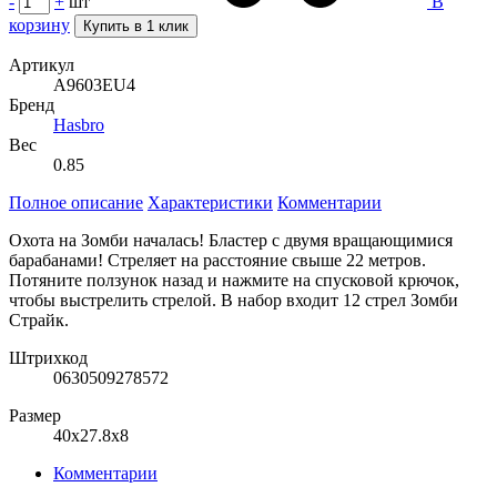
-
+
шт
В
корзину
Купить в 1 клик
Артикул
A9603EU4
Бренд
Hasbro
Вес
0.85
Полное описание
Характеристики
Комментарии
Охота на Зомби началась! Бластер с двумя вращающимися
барабанами! Стреляет на расстояние свыше 22 метров.
Потяните ползунок назад и нажмите на спусковой крючок,
чтобы выстрелить стрелой. В набор входит 12 стрел Зомби
Страйк.
Штрихкод
0630509278572
Размер
40x27.8x8
Комментарии