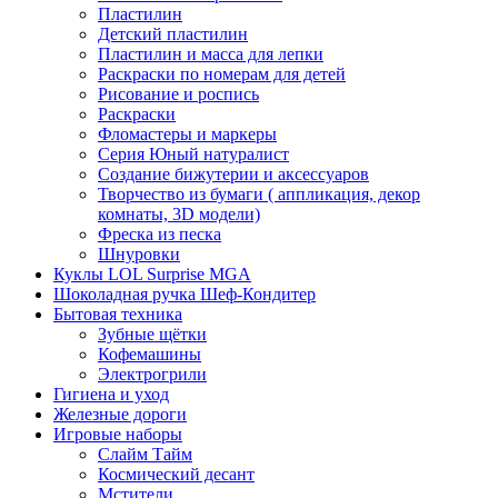
Пластилин
Детский пластилин
Пластилин и масса для лепки
Раскраски по номерам для детей
Рисование и роспись
Раскраски
Фломастеры и маркеры
Серия Юный натуралист
Создание бижутерии и аксессуаров
Творчество из бумаги ( аппликация, декор
комнаты, 3D модели)
Фреска из песка
Шнуровки
Куклы LOL Surprise MGA
Шоколадная ручка Шеф-Кондитер
Бытовая техника
Зубные щётки
Кофемашины
Электрогрили
Гигиена и уход
Железные дороги
Игровые наборы
Слайм Тайм
Космический десант
Мстители