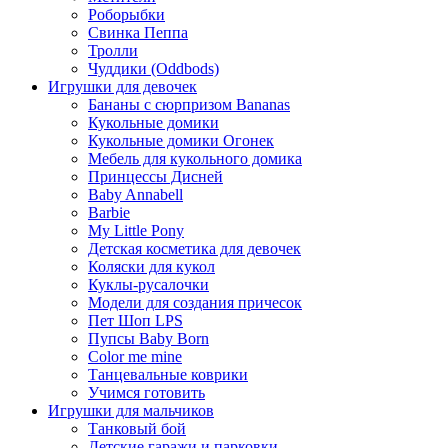
Роборыбки
Свинка Пеппа
Тролли
Чуддики (Oddbods)
Игрушки для девочек
Бананы с сюрпризом Bananas
Кукольные домики
Кукольные домики Огонек
Мебель для кукольного домика
Принцессы Дисней
Baby Annabell
Barbie
My Little Pony
Детская косметика для девочек
Коляски для кукол
Куклы-русалочки
Модели для создания причесок
Пет Шоп LPS
Пупсы Baby Born
Сolor me mine
Танцевальные коврики
Учимся готовить
Игрушки для мальчиков
Танковый бой
Детские гаражи и парковки