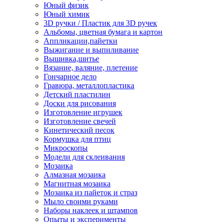
Юный физик
Юный химик
3D ручки / Пластик для 3D ручек
Альбомы, цветная бумага и картон
Аппликации,пайетки
Выжигание и выпиливание
Вышивка,шитье
Вязание, валяние, плетение
Гончарное дело
Гравюра, металлопластика
Детский пластилин
Доски для рисования
Изготовление игрушек
Изготовление свечей
Кинетический песок
Кормушка для птиц
Микроскопы
Модели для склеивания
Мозаика
Алмазная мозаика
Магнитная мозаика
Мозаика из пайеток и страз
Мыло своими руками
Наборы наклеек и штампов
Опыты и эксперименты