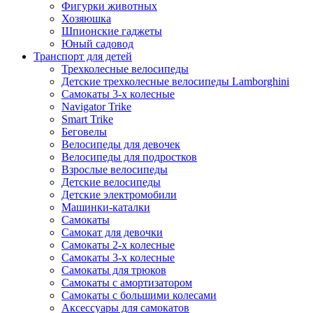
Фигурки животных
Хозяюшка
Шпионские гаджеты
Юный садовод
Транспорт для детей
Трехколесные велосипеды
Детские трехколесные велосипеды Lamborghini
Самокаты 3-х колесные
Navigator Trike
Smart Trike
Беговелы
Велосипеды для девочек
Велосипеды для подростков
Взрослые велосипеды
Детские велосипеды
Детские электромобили
Машинки-каталки
Самокаты
Самокат для девочки
Самокаты 2-х колесные
Самокаты 3-х колесные
Самокаты для трюков
Самокаты с амортизатором
Самокаты с большими колесами
Аксессуары для самокатов