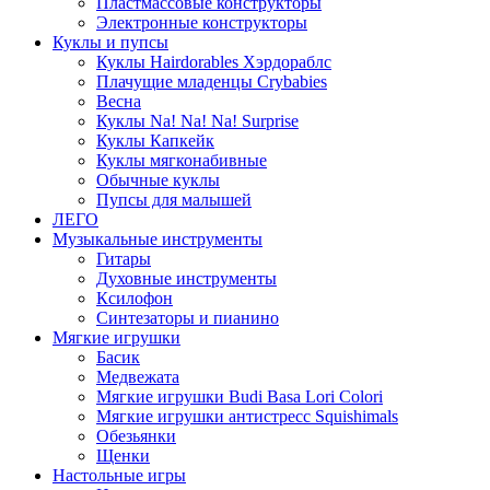
Пластмассовые конструкторы
Электронные конструкторы
Куклы и пупсы
Куклы Hairdorables Хэрдораблс
Плачущие младенцы Crybabies
Весна
Куклы Na! Na! Na! Surprise
Куклы Капкейк
Куклы мягконабивные
Обычные куклы
Пупсы для малышей
ЛЕГО
Музыкальные инструменты
Гитары
Духовные инструменты
Ксилофон
Синтезаторы и пианино
Мягкие игрушки
Басик
Медвежата
Мягкие игрушки Budi Basa Lori Colori
Мягкие игрушки антистресс Squishimals
Обезьянки
Щенки
Настольные игры