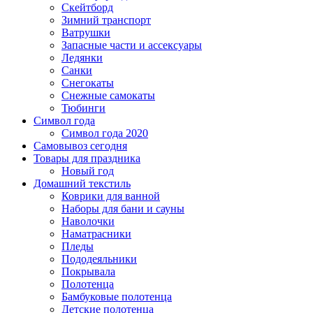
Скейтборд
Зимний транспорт
Ватрушки
Запасные части и ассексуары
Ледянки
Санки
Снегокаты
Снежные самокаты
Тюбинги
Символ года
Символ года 2020
Самовывоз сегодня
Товары для праздника
Новый год
Домашний текстиль
Коврики для ванной
Наборы для бани и сауны
Наволочки
Наматрасники
Пледы
Пододеяльники
Покрывала
Полотенца
Бамбуковые полотенца
Детские полотенца