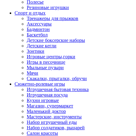
Полесье
Резиновые игрушки
Спорт и отдых
Тренажеры для прыжков
Аксессуары
Бадминтон
Баскетбол
Детские боксерские наборы
Детские кегли
Зонтики
Игровые центры,горки
Игры в песочнице
Мыльные пузыри
Мячи
Скакалки, прыгалки, обручи
Сюжетно-ролевые игры
Игрушечная бытовая техника
Игрушечная посуда
Кухни игровые
Магазин, супермаркет
Маленький доктор
Мастерские, инструменты
Набор игрушечный еды
Набор солдатиков, рыцарей
Салон красоты