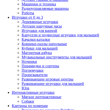
Машинки и техника
Радиоуправляемые машины
Роботы
Игрушки от 0 до 3
Деревянные игрушки
Детские наручные часы
Игрушки для ванной
Карусели и подвесные игрушки для малышей
Качалки-каталки
Коврики-пазлы напольные
Кубики для малышей
Магнитная азбука
Музыкальные инструменты для малышей
Ночники
Пирамидки и сортеры
Погремушки
Прорезыватели
Развивающие игровые центры
Развивающие игрушки для малышей
Юла
Интерактивные игрушки
Мягкие интерактивные
Собаки
Картины по номерам