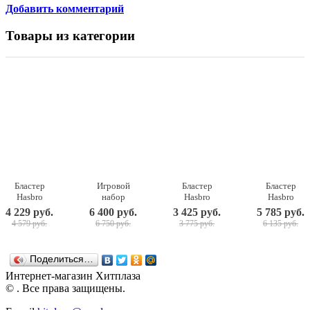
Добавить комментарий
Товары из категории
Бластер
Игровой
Бластер
Бластер
Hasbro
набор
Hasbro
Hasbro
NERF
Hasbro
NERF
NERF Райвл
4 229 руб.
6 400 руб.
3 425 руб.
5 785 руб.
Фортнайт
NERF
Фортнайт
Чарджер
4 579 руб.
6 750 руб.
3 775 руб.
6 135 руб.
Ракетница
ULTRA One
SMG-E
синий
E7511EU4
бластер с
E8977EU4
E8449RS0
новыми
Hasbro
Поделиться…
стрелами
E65953R0
Интернет-магазин Хитплаза
© . Все права защищены.