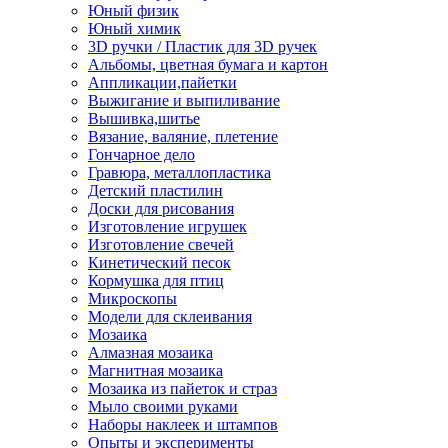
Юный физик
Юный химик
3D ручки / Пластик для 3D ручек
Альбомы, цветная бумага и картон
Аппликации,пайетки
Выжигание и выпиливание
Вышивка,шитье
Вязание, валяние, плетение
Гончарное дело
Гравюра, металлопластика
Детский пластилин
Доски для рисования
Изготовление игрушек
Изготовление свечей
Кинетический песок
Кормушка для птиц
Микроскопы
Модели для склеивания
Мозаика
Алмазная мозаика
Магнитная мозаика
Мозаика из пайеток и страз
Мыло своими руками
Наборы наклеек и штампов
Опыты и эксперименты