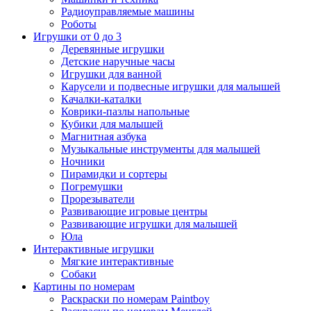
Радиоуправляемые машины
Роботы
Игрушки от 0 до 3
Деревянные игрушки
Детские наручные часы
Игрушки для ванной
Карусели и подвесные игрушки для малышей
Качалки-каталки
Коврики-пазлы напольные
Кубики для малышей
Магнитная азбука
Музыкальные инструменты для малышей
Ночники
Пирамидки и сортеры
Погремушки
Прорезыватели
Развивающие игровые центры
Развивающие игрушки для малышей
Юла
Интерактивные игрушки
Мягкие интерактивные
Собаки
Картины по номерам
Раскраски по номерам Paintboy