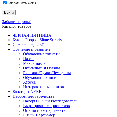
Запомнить меня
Забыли пароль?
Каталог товаров
ЧЁРНАЯ ПЯТНИЦА
Куклы Poopsie Slime Surprise
Символ года 2021
Обучение и развитие
Обучающие плакаты
Пазлы
Макси пазлы
Объемные 3D пазлы
Рюкзаки/Сумки/Чемоданы
Обучающие книги
Азбука
Интерактивные книжки
Бластеры NERF
Наборы для творчества
Наборы Юный Исследователь
Выращивание кристаллов
Опыты и эксперименты
Юный Парфюмер