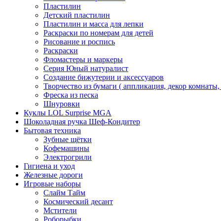
Пластилин
Детский пластилин
Пластилин и масса для лепки
Раскраски по номерам для детей
Рисование и роспись
Раскраски
Фломастеры и маркеры
Серия Юный натуралист
Создание бижутерии и аксессуаров
Творчество из бумаги ( аппликация, декор комнаты,
Фреска из песка
Шнуровки
Куклы LOL Surprise MGA
Шоколадная ручка Шеф-Кондитер
Бытовая техника
Зубные щётки
Кофемашины
Электрогрили
Гигиена и уход
Железные дороги
Игровые наборы
Слайм Тайм
Космический десант
Мстители
Роборыбки