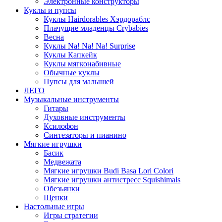
Электронные конструкторы
Куклы и пупсы
Куклы Hairdorables Хэрдораблс
Плачущие младенцы Crybabies
Весна
Куклы Na! Na! Na! Surprise
Куклы Капкейк
Куклы мягконабивные
Обычные куклы
Пупсы для малышей
ЛЕГО
Музыкальные инструменты
Гитары
Духовные инструменты
Ксилофон
Синтезаторы и пианино
Мягкие игрушки
Басик
Медвежата
Мягкие игрушки Budi Basa Lori Colori
Мягкие игрушки антистресс Squishimals
Обезьянки
Щенки
Настольные игры
Игры стратегии