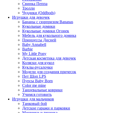
Свинка Пеппа
Тролли
Чуддики (Oddbods)
Игрушки для девочек
Бананы с сюрпризом Bananas
Кукольные домики
Кукольные домики Огонек
Мебель для кукольного домика
Принцессы Дисней
Baby Annabell
Barbie
My Little Pony
Детская косметика для девочек
Коляски для кукол
Куклы-русалочки
Модели для создания причесок
Пет Шоп LPS
Пупсы Baby Born
Сolor me mine
Танцевальные коврики
Учимся готовить
Игрушки для мальчиков
Танковый бой
Детские гаражи и парковки
Машинки и техника