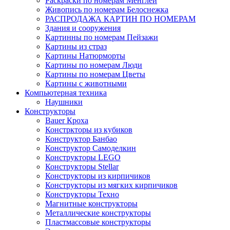
Раскраски по номерам Менглей
Живопись по номерам Белоснежка
РАСПРОДАЖА КАРТИН ПО НОМЕРАМ
Здания и сооружения
Картинны по номерам Пейзажи
Картины из страз
Картины Натюрморты
Картины по номерам Люди
Картины по номерам Цветы
Картины с животными
Компьютерная техника
Наушники
Конструкторы
Bauer Кроха
Констркторы из кубиков
Конструктор Банбао
Конструктор Самоделкин
Конструкторы LEGO
Конструкторы Stellar
Конструкторы из кирпичиков
Конструкторы из мягких кирпичиков
Конструкторы Техно
Магнитные конструкторы
Металлические конструкторы
Пластмассовые конструкторы