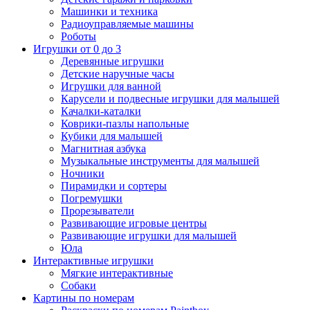
Машинки и техника
Радиоуправляемые машины
Роботы
Игрушки от 0 до 3
Деревянные игрушки
Детские наручные часы
Игрушки для ванной
Карусели и подвесные игрушки для малышей
Качалки-каталки
Коврики-пазлы напольные
Кубики для малышей
Магнитная азбука
Музыкальные инструменты для малышей
Ночники
Пирамидки и сортеры
Погремушки
Прорезыватели
Развивающие игровые центры
Развивающие игрушки для малышей
Юла
Интерактивные игрушки
Мягкие интерактивные
Собаки
Картины по номерам