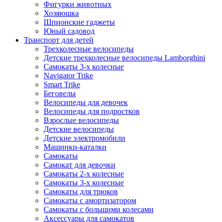
Фигурки животных
Хозяюшка
Шпионские гаджеты
Юный садовод
Транспорт для детей
Трехколесные велосипеды
Детские трехколесные велосипеды Lamborghini
Самокаты 3-х колесные
Navigator Trike
Smart Trike
Беговелы
Велосипеды для девочек
Велосипеды для подростков
Взрослые велосипеды
Детские велосипеды
Детские электромобили
Машинки-каталки
Самокаты
Самокат для девочки
Самокаты 2-х колесные
Самокаты 3-х колесные
Самокаты для трюков
Самокаты с амортизатором
Самокаты с большими колесами
Аксессуары для самокатов