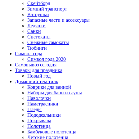
Скейтборд
Зимний транспорт
Ватрушки
Запасные части и ассексуары
Ледянки
Санки
Снегокаты
Снежные самокаты
Тюбинги
Символ года
Символ года 2020
Самовывоз сегодня
Товары для праздника
Новый год
Домашний текстиль
Коврики для ванной
Наборы для бани и сауны
Наволочки
Наматрасники
Пледы
Пододеяльники
Покрывала
Полотенца
Бамбуковые полотенца
Детские полотенца