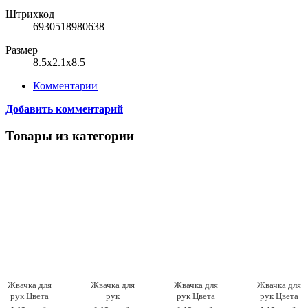
Штрихкод
6930518980638
Размер
8.5x2.1x8.5
Комментарии
Добавить комментарий
Товары из категории
Жвачка для
Жвачка для
Жвачка для
Жвачка для
рук Цвета
рук
рук Цвета
рук Цвета
светящиеся
Перламутровые
металлик
металлик