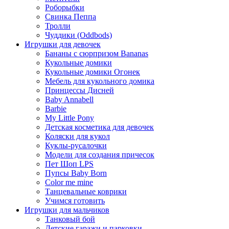
Роборыбки
Свинка Пеппа
Тролли
Чуддики (Oddbods)
Игрушки для девочек
Бананы с сюрпризом Bananas
Кукольные домики
Кукольные домики Огонек
Мебель для кукольного домика
Принцессы Дисней
Baby Annabell
Barbie
My Little Pony
Детская косметика для девочек
Коляски для кукол
Куклы-русалочки
Модели для создания причесок
Пет Шоп LPS
Пупсы Baby Born
Сolor me mine
Танцевальные коврики
Учимся готовить
Игрушки для мальчиков
Танковый бой
Детские гаражи и парковки