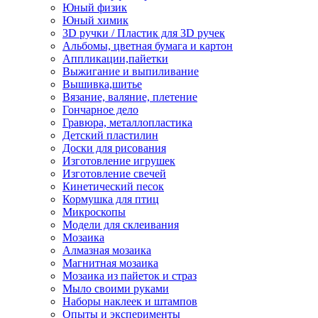
Юный физик
Юный химик
3D ручки / Пластик для 3D ручек
Альбомы, цветная бумага и картон
Аппликации,пайетки
Выжигание и выпиливание
Вышивка,шитье
Вязание, валяние, плетение
Гончарное дело
Гравюра, металлопластика
Детский пластилин
Доски для рисования
Изготовление игрушек
Изготовление свечей
Кинетический песок
Кормушка для птиц
Микроскопы
Модели для склеивания
Мозаика
Алмазная мозаика
Магнитная мозаика
Мозаика из пайеток и страз
Мыло своими руками
Наборы наклеек и штампов
Опыты и эксперименты