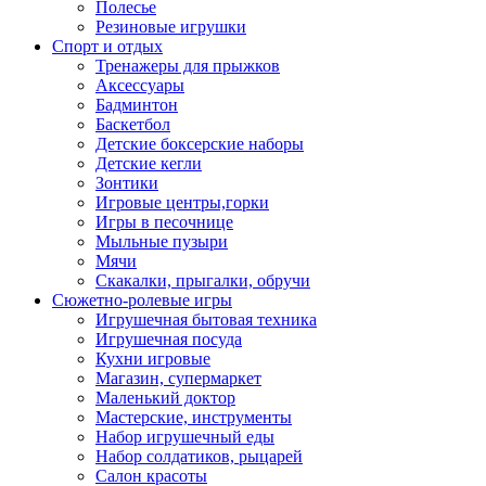
Полесье
Резиновые игрушки
Спорт и отдых
Тренажеры для прыжков
Аксессуары
Бадминтон
Баскетбол
Детские боксерские наборы
Детские кегли
Зонтики
Игровые центры,горки
Игры в песочнице
Мыльные пузыри
Мячи
Скакалки, прыгалки, обручи
Сюжетно-ролевые игры
Игрушечная бытовая техника
Игрушечная посуда
Кухни игровые
Магазин, супермаркет
Маленький доктор
Мастерские, инструменты
Набор игрушечный еды
Набор солдатиков, рыцарей
Салон красоты