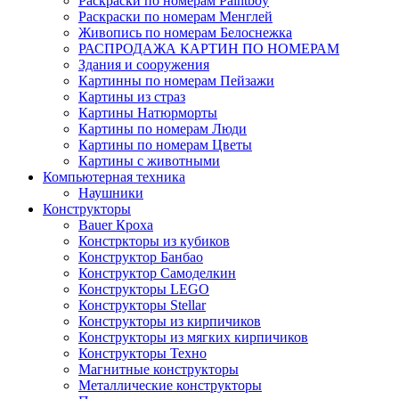
Раскраски по номерам Paintboy
Раскраски по номерам Менглей
Живопись по номерам Белоснежка
РАСПРОДАЖА КАРТИН ПО НОМЕРАМ
Здания и сооружения
Картинны по номерам Пейзажи
Картины из страз
Картины Натюрморты
Картины по номерам Люди
Картины по номерам Цветы
Картины с животными
Компьютерная техника
Наушники
Конструкторы
Bauer Кроха
Констркторы из кубиков
Конструктор Банбао
Конструктор Самоделкин
Конструкторы LEGO
Конструкторы Stellar
Конструкторы из кирпичиков
Конструкторы из мягких кирпичиков
Конструкторы Техно
Магнитные конструкторы
Металлические конструкторы