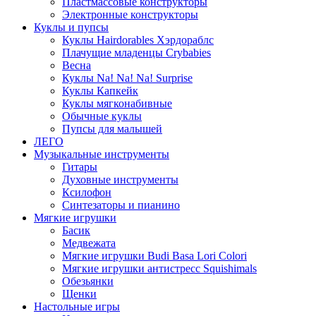
Пластмассовые конструкторы
Электронные конструкторы
Куклы и пупсы
Куклы Hairdorables Хэрдораблс
Плачущие младенцы Crybabies
Весна
Куклы Na! Na! Na! Surprise
Куклы Капкейк
Куклы мягконабивные
Обычные куклы
Пупсы для малышей
ЛЕГО
Музыкальные инструменты
Гитары
Духовные инструменты
Ксилофон
Синтезаторы и пианино
Мягкие игрушки
Басик
Медвежата
Мягкие игрушки Budi Basa Lori Colori
Мягкие игрушки антистресс Squishimals
Обезьянки
Щенки
Настольные игры