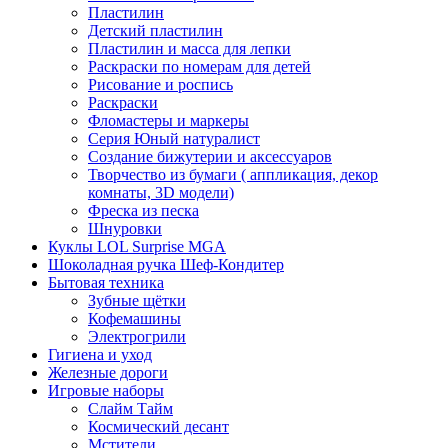
Пластилин
Детский пластилин
Пластилин и масса для лепки
Раскраски по номерам для детей
Рисование и роспись
Раскраски
Фломастеры и маркеры
Серия Юный натуралист
Создание бижутерии и аксессуаров
Творчество из бумаги ( аппликация, декор
комнаты, 3D модели)
Фреска из песка
Шнуровки
Куклы LOL Surprise MGA
Шоколадная ручка Шеф-Кондитер
Бытовая техника
Зубные щётки
Кофемашины
Электрогрили
Гигиена и уход
Железные дороги
Игровые наборы
Слайм Тайм
Космический десант
Мстители