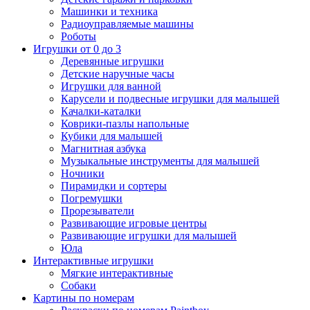
Машинки и техника
Радиоуправляемые машины
Роботы
Игрушки от 0 до 3
Деревянные игрушки
Детские наручные часы
Игрушки для ванной
Карусели и подвесные игрушки для малышей
Качалки-каталки
Коврики-пазлы напольные
Кубики для малышей
Магнитная азбука
Музыкальные инструменты для малышей
Ночники
Пирамидки и сортеры
Погремушки
Прорезыватели
Развивающие игровые центры
Развивающие игрушки для малышей
Юла
Интерактивные игрушки
Мягкие интерактивные
Собаки
Картины по номерам