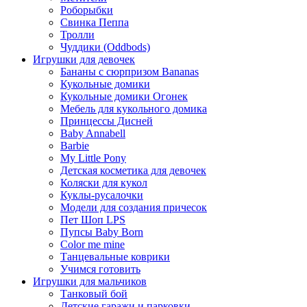
Роборыбки
Свинка Пеппа
Тролли
Чуддики (Oddbods)
Игрушки для девочек
Бананы с сюрпризом Bananas
Кукольные домики
Кукольные домики Огонек
Мебель для кукольного домика
Принцессы Дисней
Baby Annabell
Barbie
My Little Pony
Детская косметика для девочек
Коляски для кукол
Куклы-русалочки
Модели для создания причесок
Пет Шоп LPS
Пупсы Baby Born
Сolor me mine
Танцевальные коврики
Учимся готовить
Игрушки для мальчиков
Танковый бой
Детские гаражи и парковки