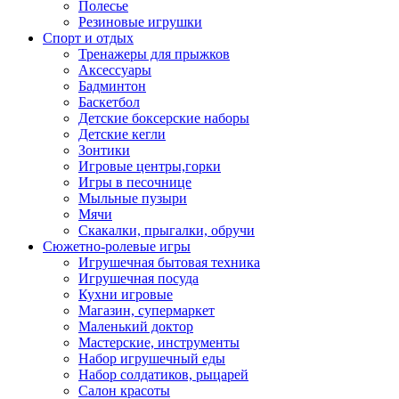
Полесье
Резиновые игрушки
Спорт и отдых
Тренажеры для прыжков
Аксессуары
Бадминтон
Баскетбол
Детские боксерские наборы
Детские кегли
Зонтики
Игровые центры,горки
Игры в песочнице
Мыльные пузыри
Мячи
Скакалки, прыгалки, обручи
Сюжетно-ролевые игры
Игрушечная бытовая техника
Игрушечная посуда
Кухни игровые
Магазин, супермаркет
Маленький доктор
Мастерские, инструменты
Набор игрушечный еды
Набор солдатиков, рыцарей
Салон красоты