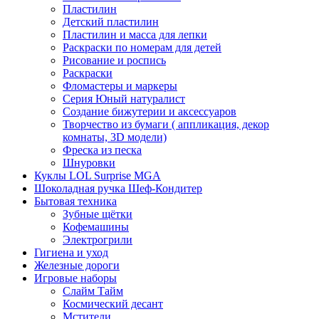
Пластилин
Детский пластилин
Пластилин и масса для лепки
Раскраски по номерам для детей
Рисование и роспись
Раскраски
Фломастеры и маркеры
Серия Юный натуралист
Создание бижутерии и аксессуаров
Творчество из бумаги ( аппликация, декор
комнаты, 3D модели)
Фреска из песка
Шнуровки
Куклы LOL Surprise MGA
Шоколадная ручка Шеф-Кондитер
Бытовая техника
Зубные щётки
Кофемашины
Электрогрили
Гигиена и уход
Железные дороги
Игровые наборы
Слайм Тайм
Космический десант
Мстители