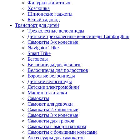
Фигурки животных
Хозяюшка
Шпионские гаджеты
Юный садовод
Транспорт для детей
Трехколесные велосипеды
Детские трехколесные велосипеды Lamborghini
Самокаты 3-х колесные
Navigator Trike
Smart Trike
Беговелы
Велосипеды для девочек
Велосипеды для подростков
Взрослые велосипеды
Детские велосипеды
Детские электромобили
Машинки-каталки
Самокаты
Самокат для девочки
Самокаты 2-х колесные
Самокаты 3-х колесные
Самокаты для трюков
Самокаты с амортизатором
Самокаты с большими колесами
Аксессуары для самокатов