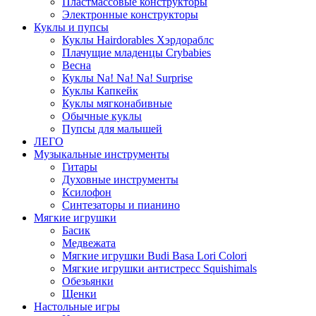
Пластмассовые конструкторы
Электронные конструкторы
Куклы и пупсы
Куклы Hairdorables Хэрдораблс
Плачущие младенцы Crybabies
Весна
Куклы Na! Na! Na! Surprise
Куклы Капкейк
Куклы мягконабивные
Обычные куклы
Пупсы для малышей
ЛЕГО
Музыкальные инструменты
Гитары
Духовные инструменты
Ксилофон
Синтезаторы и пианино
Мягкие игрушки
Басик
Медвежата
Мягкие игрушки Budi Basa Lori Colori
Мягкие игрушки антистресс Squishimals
Обезьянки
Щенки
Настольные игры