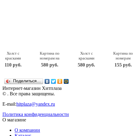
Холст с
Картина по
Холст с
Картина по
красками
номерам на
красками
номерам
15х15 см.
холсте
40х50 см по
для
110 руб.
580 руб.
580 руб.
155 руб.
МИШКА
Почти как
номерам.
малышей
(Арт.
мама 30 на
ШЕЗЛОНГИ
"Щенок
Х-9818)
40 см 347-
У МОРЯ НА
путешествен
Поделиться…
Х-9818
AS
ЗАКАТЕ.
Ркн-004
Рыжий кот
Белоснежка
Х-6842
LORI
Интернет-магазин Хитплаза
Рыжий кот
© . Все права защищены.
E-mail:
hitplaza@yandex.ru
Политика конфиденциальности
О магазине
О компании
Каталог