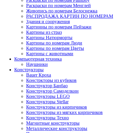
Раскраски по номерам Paintboy
Раскраски по номерам Менглей
Живопись по номерам Белоснежка
РАСПРОДАЖА КАРТИН ПО НОМЕРАМ
Здания и сооружения
Картинны по номерам Пейзажи
Картины из страз
Картины Натюрморты
Картины по номерам Люди
Картины по номерам Цветы
Картины с животными
Компьютерная техника
Наушники
Конструкторы
Bauer Кроха
Констркторы из кубиков
Конструктор Банбао
Конструктор Самоделкин
Конструкторы LEGO
Конструкторы Stellar
Конструкторы из кирпичиков
Конструкторы из мягких кирпичиков
Конструкторы Техно
Магнитные конструкторы
Металлические конструкторы