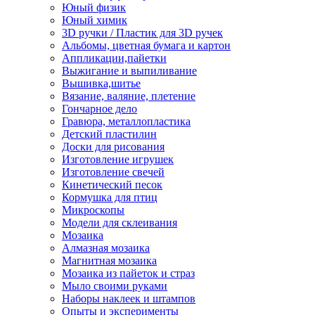
Юный физик
Юный химик
3D ручки / Пластик для 3D ручек
Альбомы, цветная бумага и картон
Аппликации,пайетки
Выжигание и выпиливание
Вышивка,шитье
Вязание, валяние, плетение
Гончарное дело
Гравюра, металлопластика
Детский пластилин
Доски для рисования
Изготовление игрушек
Изготовление свечей
Кинетический песок
Кормушка для птиц
Микроскопы
Модели для склеивания
Мозаика
Алмазная мозаика
Магнитная мозаика
Мозаика из пайеток и страз
Мыло своими руками
Наборы наклеек и штампов
Опыты и эксперименты