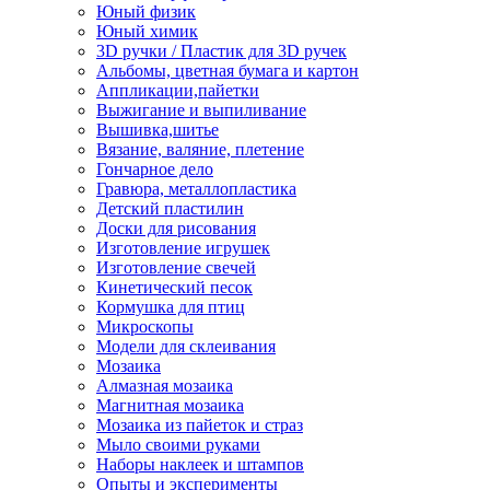
Юный физик
Юный химик
3D ручки / Пластик для 3D ручек
Альбомы, цветная бумага и картон
Аппликации,пайетки
Выжигание и выпиливание
Вышивка,шитье
Вязание, валяние, плетение
Гончарное дело
Гравюра, металлопластика
Детский пластилин
Доски для рисования
Изготовление игрушек
Изготовление свечей
Кинетический песок
Кормушка для птиц
Микроскопы
Модели для склеивания
Мозаика
Алмазная мозаика
Магнитная мозаика
Мозаика из пайеток и страз
Мыло своими руками
Наборы наклеек и штампов
Опыты и эксперименты