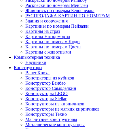
Раскраски по номерам Paintboy
Раскраски по номерам Менглей
Живопись по номерам Белоснежка
РАСПРОДАЖА КАРТИН ПО НОМЕРАМ
Здания и сооружения
Картинны по номерам Пейзажи
Картины из страз
Картины Натюрморты
Картины по номерам Люди
Картины по номерам Цветы
Картины с животными
Компьютерная техника
Наушники
Конструкторы
Bauer Кроха
Констркторы из кубиков
Конструктор Банбао
Конструктор Самоделкин
Конструкторы LEGO
Конструкторы Stellar
Конструкторы из кирпичиков
Конструкторы из мягких кирпичиков
Конструкторы Техно
Магнитные конструкторы
Металлические конструкторы