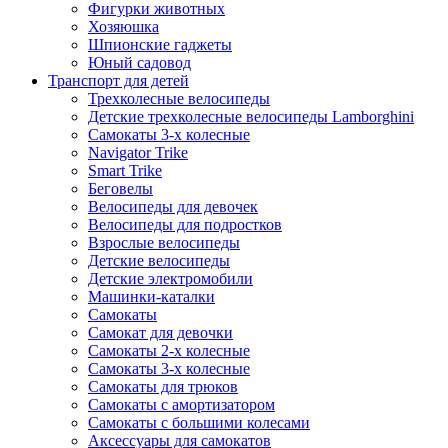
Фигурки животных
Хозяюшка
Шпионские гаджеты
Юный садовод
Транспорт для детей
Трехколесные велосипеды
Детские трехколесные велосипеды Lamborghini
Самокаты 3-х колесные
Navigator Trike
Smart Trike
Беговелы
Велосипеды для девочек
Велосипеды для подростков
Взрослые велосипеды
Детские велосипеды
Детские электромобили
Машинки-каталки
Самокаты
Самокат для девочки
Самокаты 2-х колесные
Самокаты 3-х колесные
Самокаты для трюков
Самокаты с амортизатором
Самокаты с большими колесами
Аксессуары для самокатов