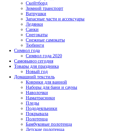
Скейтборд
Зимний транспорт
Ватрушки
Запасные части и ассексуары
Ледянки
Санки
Снегокаты
Снежные самокаты
Тюбинги
Символ года
Символ года 2020
Самовывоз сегодня
Товары для праздника
Новый год
Домашний текстиль
Коврики для ванной
Наборы для бани и сауны
Наволочки
Наматрасники
Пледы
Пододеяльники
Покрывала
Полотенца
Бамбуковые полотенца
Детские полотенца