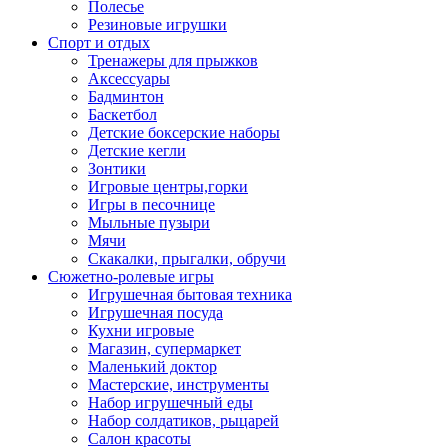
Полесье
Резиновые игрушки
Спорт и отдых
Тренажеры для прыжков
Аксессуары
Бадминтон
Баскетбол
Детские боксерские наборы
Детские кегли
Зонтики
Игровые центры,горки
Игры в песочнице
Мыльные пузыри
Мячи
Скакалки, прыгалки, обручи
Сюжетно-ролевые игры
Игрушечная бытовая техника
Игрушечная посуда
Кухни игровые
Магазин, супермаркет
Маленький доктор
Мастерские, инструменты
Набор игрушечный еды
Набор солдатиков, рыцарей
Салон красоты