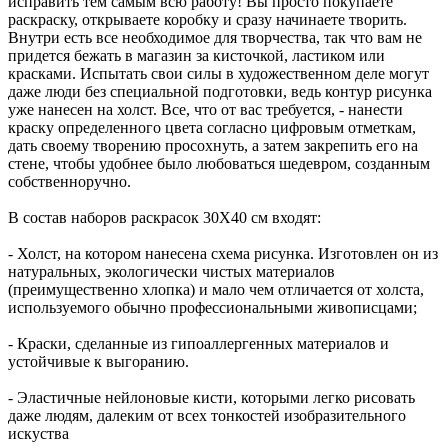
исправить тем самым всю работу! Вы просто покупаете
раскраску, открываете коробку и сразу начинаете творить.
Внутри есть все необходимое для творчества, так что вам не
придется бежать в магазин за кисточкой, ластиком или
красками. Испытать свои силы в художественном деле могут
даже люди без специальной подготовки, ведь контур рисунка
уже нанесен на холст. Все, что от вас требуется, - нанести
краску определенного цвета согласно цифровым отметкам,
дать своему творению просохнуть, а затем закрепить его на
стене, чтобы удобнее было любоваться шедевром, созданным
собственноручно.
В состав наборов раскрасок 30Х40 см входят:
- Холст, на котором нанесена схема рисунка. Изготовлен он из
натуральных, экологически чистых материалов
(преимущественно хлопка) и мало чем отличается от холста,
используемого обычно профессиональными живописцами;
- Краски, сделанные из гипоаллергенных материалов и
устойчивые к выгоранию.
- Эластичные нейлоновые кисти, которыми легко рисовать
даже людям, далеким от всех тонкостей изобразительного
искуства