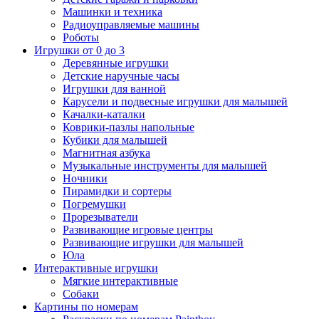
Машинки и техника
Радиоуправляемые машины
Роботы
Игрушки от 0 до 3
Деревянные игрушки
Детские наручные часы
Игрушки для ванной
Карусели и подвесные игрушки для малышей
Качалки-каталки
Коврики-пазлы напольные
Кубики для малышей
Магнитная азбука
Музыкальные инструменты для малышей
Ночники
Пирамидки и сортеры
Погремушки
Прорезыватели
Развивающие игровые центры
Развивающие игрушки для малышей
Юла
Интерактивные игрушки
Мягкие интерактивные
Собаки
Картины по номерам