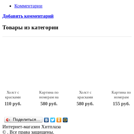
Комментарии
Добавить комментарий
Товары из категории
Холст с
Картина по
Холст с
Картина по
красками
номерам на
красками
номерам
15х15 см.
холсте
40х50 см по
для
110 руб.
580 руб.
580 руб.
155 руб.
МИШКА
Почти как
номерам.
малышей
(Арт.
мама 30 на
ШЕЗЛОНГИ
"Щенок
Х-9818)
40 см 347-
У МОРЯ НА
путешествен
Поделиться…
Х-9818
AS
ЗАКАТЕ.
Ркн-004
Рыжий кот
Белоснежка
Х-6842
LORI
Интернет-магазин Хитплаза
Рыжий кот
© . Все права защищены.