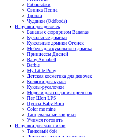
Роборыбки
Свинка Пеппа
Тролли
Чуддики (Oddbods)
Игрушки для девочек
Бананы с сюрпризом Bananas
Кукольные домики
Кукольные домики Огонек
Мебель для кукольного домика
Принцессы Дисней
Baby Annabell
Barbie
My Little Pony
Детская косметика для девочек
Коляски для кукол
Куклы-русалочки
Модели для создания причесок
Пет Шоп LPS
Пупсы Baby Born
Сolor me mine
Танцевальные коврики
Учимся готовить
Игрушки для мальчиков
Танковый бой
Детские гаражи и парковки