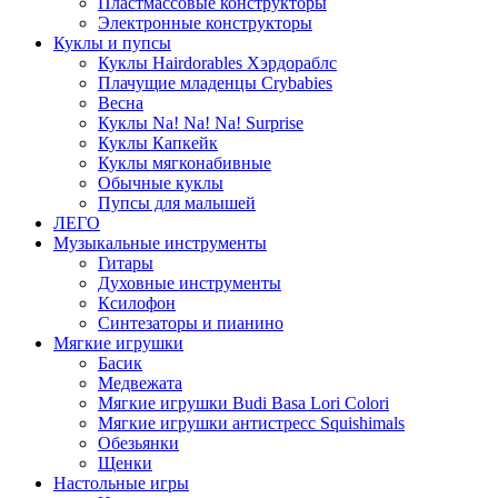
Пластмассовые конструкторы
Электронные конструкторы
Куклы и пупсы
Куклы Hairdorables Хэрдораблс
Плачущие младенцы Crybabies
Весна
Куклы Na! Na! Na! Surprise
Куклы Капкейк
Куклы мягконабивные
Обычные куклы
Пупсы для малышей
ЛЕГО
Музыкальные инструменты
Гитары
Духовные инструменты
Ксилофон
Синтезаторы и пианино
Мягкие игрушки
Басик
Медвежата
Мягкие игрушки Budi Basa Lori Colori
Мягкие игрушки антистресс Squishimals
Обезьянки
Щенки
Настольные игры