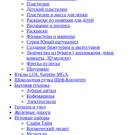
Пластилин
Детский пластилин
Пластилин и масса для лепки
Раскраски по номерам для детей
Рисование и роспись
Раскраски
Фломастеры и маркеры
Серия Юный натуралист
Создание бижутерии и аксессуаров
Творчество из бумаги ( аппликация, декор
комнаты, 3D модели)
Фреска из песка
Шнуровки
Куклы LOL Surprise MGA
Шоколадная ручка Шеф-Кондитер
Бытовая техника
Зубные щётки
Кофемашины
Электрогрили
Гигиена и уход
Железные дороги
Игровые наборы
Слайм Тайм
Космический десант
Мстители