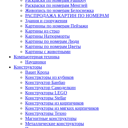
Раскраски по номерам Paintboy
Раскраски по номерам Менглей
Живопись по номерам Белоснежка
РАСПРОДАЖА КАРТИН ПО НОМЕРАМ
Здания и сооружения
Картинны по номерам Пейзажи
Картины из страз
Картины Натюрморты
Картины по номерам Люди
Картины по номерам Цветы
Картины с животными
Компьютерная техника
Наушники
Конструкторы
Bauer Кроха
Констркторы из кубиков
Конструктор Банбао
Конструктор Самоделкин
Конструкторы LEGO
Конструкторы Stellar
Конструкторы из кирпичиков
Конструкторы из мягких кирпичиков
Конструкторы Техно
Магнитные конструкторы
Металлические конструкторы