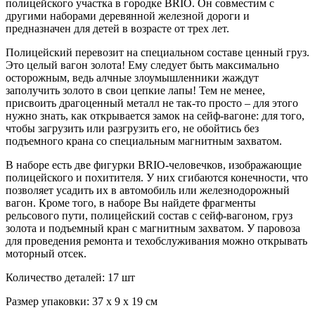
полицейского участка в городке BRIO. Он совместим с
другими наборами деревянной железной дороги и
предназначен для детей в возрасте от трех лет.
Полицейский перевозит на специальном составе ценный груз.
Это целый вагон золота! Ему следует быть максимально
осторожным, ведь алчные злоумышленники жаждут
заполучить золото в свои цепкие лапы! Тем не менее,
присвоить драгоценный металл не так-то просто – для этого
нужно знать, как открывается замок на сейф-вагоне: для того,
чтобы загрузить или разгрузить его, не обойтись без
подъемного крана со специальным магнитным захватом.
В наборе есть две фигурки BRIO-человечков, изображающие
полицейского и похитителя. У них сгибаются конечности, что
позволяет усадить их в автомобиль или железнодорожный
вагон. Кроме того, в наборе Вы найдете фрагменты
рельсового пути, полицейский состав с сейф-вагоном, груз
золота и подъемный кран с магнитным захватом. У паровоза
для проведения ремонта и техобслуживания можно открывать
моторный отсек.
Количество деталей: 17 шт
Размер упаковки: 37 х 9 х 19 см