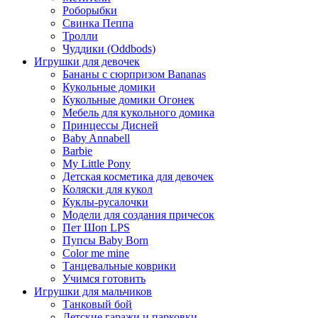
Роборыбки
Свинка Пеппа
Тролли
Чуддики (Oddbods)
Игрушки для девочек
Бананы с сюрпризом Bananas
Кукольные домики
Кукольные домики Огонек
Мебель для кукольного домика
Принцессы Дисней
Baby Annabell
Barbie
My Little Pony
Детская косметика для девочек
Коляски для кукол
Куклы-русалочки
Модели для создания причесок
Пет Шоп LPS
Пупсы Baby Born
Сolor me mine
Танцевальные коврики
Учимся готовить
Игрушки для мальчиков
Танковый бой
Детские гаражи и парковки