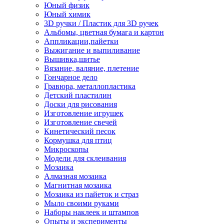
Юный физик
Юный химик
3D ручки / Пластик для 3D ручек
Альбомы, цветная бумага и картон
Аппликации,пайетки
Выжигание и выпиливание
Вышивка,шитье
Вязание, валяние, плетение
Гончарное дело
Гравюра, металлопластика
Детский пластилин
Доски для рисования
Изготовление игрушек
Изготовление свечей
Кинетический песок
Кормушка для птиц
Микроскопы
Модели для склеивания
Мозаика
Алмазная мозаика
Магнитная мозаика
Мозаика из пайеток и страз
Мыло своими руками
Наборы наклеек и штампов
Опыты и эксперименты