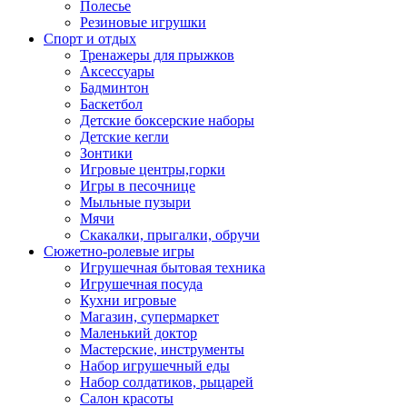
Полесье
Резиновые игрушки
Спорт и отдых
Тренажеры для прыжков
Аксессуары
Бадминтон
Баскетбол
Детские боксерские наборы
Детские кегли
Зонтики
Игровые центры,горки
Игры в песочнице
Мыльные пузыри
Мячи
Скакалки, прыгалки, обручи
Сюжетно-ролевые игры
Игрушечная бытовая техника
Игрушечная посуда
Кухни игровые
Магазин, супермаркет
Маленький доктор
Мастерские, инструменты
Набор игрушечный еды
Набор солдатиков, рыцарей
Салон красоты