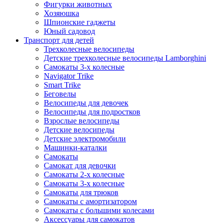
Фигурки животных
Хозяюшка
Шпионские гаджеты
Юный садовод
Транспорт для детей
Трехколесные велосипеды
Детские трехколесные велосипеды Lamborghini
Самокаты 3-х колесные
Navigator Trike
Smart Trike
Беговелы
Велосипеды для девочек
Велосипеды для подростков
Взрослые велосипеды
Детские велосипеды
Детские электромобили
Машинки-каталки
Самокаты
Самокат для девочки
Самокаты 2-х колесные
Самокаты 3-х колесные
Самокаты для трюков
Самокаты с амортизатором
Самокаты с большими колесами
Аксессуары для самокатов