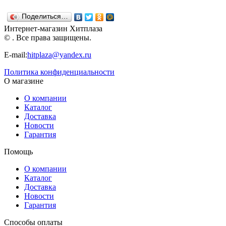
56х25х26,5
56х21х21,5
57,5х25х21,5
Нордпласт
см. Н-256
см. Н-258
см. Н-257
Поделиться…
Нордпласт
Нордпласт
Нордпласт
Интернет-магазин Хитплаза
© . Все права защищены.
E-mail:
hitplaza@yandex.ru
Политика конфиденциальности
О магазине
О компании
Каталог
Доставка
Новости
Гарантия
Помощь
О компании
Каталог
Доставка
Новости
Гарантия
Способы оплаты