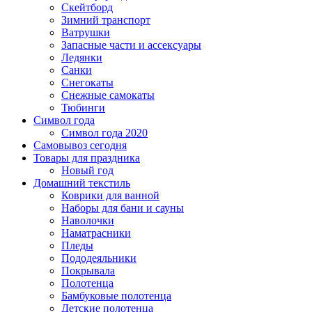
Скейтборд
Зимний транспорт
Ватрушки
Запасные части и ассексуары
Ледянки
Санки
Снегокаты
Снежные самокаты
Тюбинги
Символ года
Символ года 2020
Самовывоз сегодня
Товары для праздника
Новый год
Домашний текстиль
Коврики для ванной
Наборы для бани и сауны
Наволочки
Наматрасники
Пледы
Пододеяльники
Покрывала
Полотенца
Бамбуковые полотенца
Детские полотенца