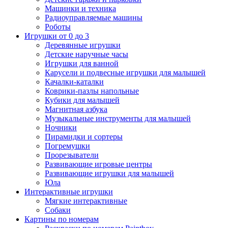
Машинки и техника
Радиоуправляемые машины
Роботы
Игрушки от 0 до 3
Деревянные игрушки
Детские наручные часы
Игрушки для ванной
Карусели и подвесные игрушки для малышей
Качалки-каталки
Коврики-пазлы напольные
Кубики для малышей
Магнитная азбука
Музыкальные инструменты для малышей
Ночники
Пирамидки и сортеры
Погремушки
Прорезыватели
Развивающие игровые центры
Развивающие игрушки для малышей
Юла
Интерактивные игрушки
Мягкие интерактивные
Собаки
Картины по номерам