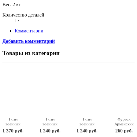
Вес: 2 кг
Количество деталей
17
Комментарии
Добавить комментарий
Товары из категории
Тягач
Тягач
Тягач
Фургон
военный
военный
военный
Армейский
Щит с
Щит с
Щит с
22,5х11,5х15
1 370 руб.
1 240 руб.
1 240 руб.
260 руб.
вертолетом
танком
кунгом
238