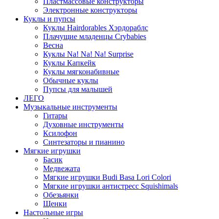
Пластмассовые конструкторы
Электронные конструкторы
Куклы и пупсы
Куклы Hairdorables Хэрдораблс
Плачущие младенцы Crybabies
Весна
Куклы Na! Na! Na! Surprise
Куклы Капкейк
Куклы мягконабивные
Обычные куклы
Пупсы для малышей
ЛЕГО
Музыкальные инструменты
Гитары
Духовные инструменты
Ксилофон
Синтезаторы и пианино
Мягкие игрушки
Басик
Медвежата
Мягкие игрушки Budi Basa Lori Colori
Мягкие игрушки антистресс Squishimals
Обезьянки
Щенки
Настольные игры