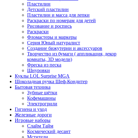
Пластилин
Детский пластилин
Пластилин и масса для лепки
Раскраски по номерам для детей
Рисование и роспись
Раскраски
Фломастеры и маркеры
Серия Юный натуралист
Создание бижутерии и аксессуаров
Творчество из бумаги ( аппликация, декор
комнаты, 3D модели)
Фреска из песка
Шнуровки
Куклы LOL Surprise MGA
Шоколадная ручка Шеф-Кондитер
Бытовая техника
Зубные щётки
Кофемашины
Электрогрили
Гигиена и уход
Железные дороги
Игровые наборы
Слайм Тайм
Космический десант
Мстители