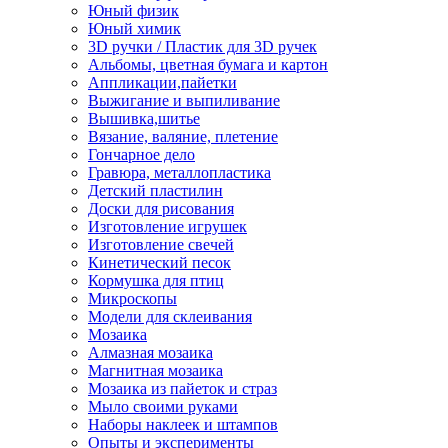
Юный физик
Юный химик
3D ручки / Пластик для 3D ручек
Альбомы, цветная бумага и картон
Аппликации,пайетки
Выжигание и выпиливание
Вышивка,шитье
Вязание, валяние, плетение
Гончарное дело
Гравюра, металлопластика
Детский пластилин
Доски для рисования
Изготовление игрушек
Изготовление свечей
Кинетический песок
Кормушка для птиц
Микроскопы
Модели для склеивания
Мозаика
Алмазная мозаика
Магнитная мозаика
Мозаика из пайеток и страз
Мыло своими руками
Наборы наклеек и штампов
Опыты и эксперименты