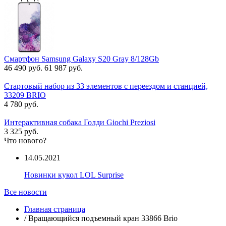
Смартфон Samsung Galaxy S20 Gray 8/128Gb
46 490 руб.
61 987 руб.
Стартовый набор из 33 элементов с переездом и станцией,
33209 BRIO
4 780 руб.
Интерактивная собака Голди Giochi Preziosi
3 325 руб.
Что нового?
14.05.2021
Новинки кукол LOL Surprise
Все новости
Главная страница
/
Вращающийся подъемный кран 33866 Brio