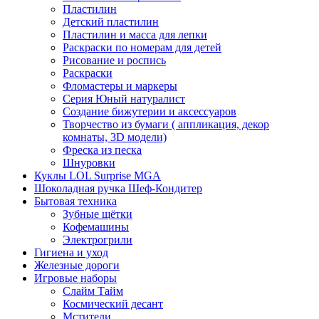
Пластилин
Детский пластилин
Пластилин и масса для лепки
Раскраски по номерам для детей
Рисование и роспись
Раскраски
Фломастеры и маркеры
Серия Юный натуралист
Создание бижутерии и аксессуаров
Творчество из бумаги ( аппликация, декор
комнаты, 3D модели)
Фреска из песка
Шнуровки
Куклы LOL Surprise MGA
Шоколадная ручка Шеф-Кондитер
Бытовая техника
Зубные щётки
Кофемашины
Электрогрили
Гигиена и уход
Железные дороги
Игровые наборы
Слайм Тайм
Космический десант
Мстители