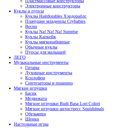
Пластмассовые конструкторы
Электронные конструкторы
Куклы и пупсы
Куклы Hairdorables Хэрдораблс
Плачущие младенцы Crybabies
Весна
Куклы Na! Na! Na! Surprise
Куклы Капкейк
Куклы мягконабивные
Обычные куклы
Пупсы для малышей
ЛЕГО
Музыкальные инструменты
Гитары
Духовные инструменты
Ксилофон
Синтезаторы и пианино
Мягкие игрушки
Басик
Медвежата
Мягкие игрушки Budi Basa Lori Colori
Мягкие игрушки антистресс Squishimals
Обезьянки
Щенки
Настольные игры