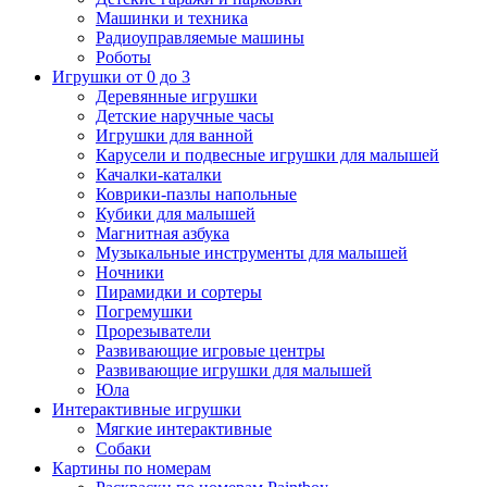
Машинки и техника
Радиоуправляемые машины
Роботы
Игрушки от 0 до 3
Деревянные игрушки
Детские наручные часы
Игрушки для ванной
Карусели и подвесные игрушки для малышей
Качалки-каталки
Коврики-пазлы напольные
Кубики для малышей
Магнитная азбука
Музыкальные инструменты для малышей
Ночники
Пирамидки и сортеры
Погремушки
Прорезыватели
Развивающие игровые центры
Развивающие игрушки для малышей
Юла
Интерактивные игрушки
Мягкие интерактивные
Собаки
Картины по номерам