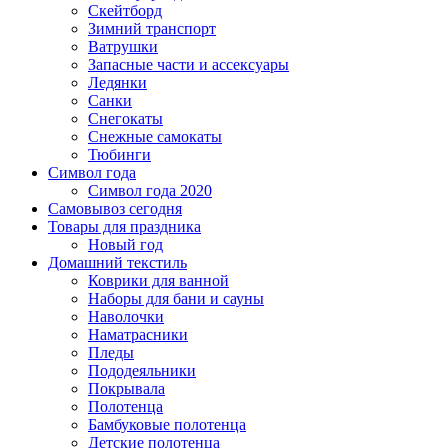
Скейтборд
Зимний транспорт
Ватрушки
Запасные части и ассексуары
Ледянки
Санки
Снегокаты
Снежные самокаты
Тюбинги
Символ года
Символ года 2020
Самовывоз сегодня
Товары для праздника
Новый год
Домашний текстиль
Коврики для ванной
Наборы для бани и сауны
Наволочки
Наматрасники
Пледы
Пододеяльники
Покрывала
Полотенца
Бамбуковые полотенца
Детские полотенца