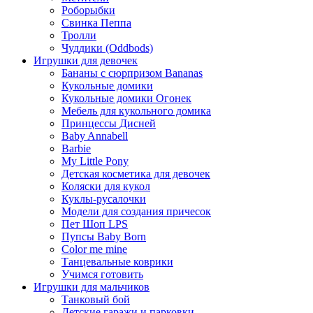
Роборыбки
Свинка Пеппа
Тролли
Чуддики (Oddbods)
Игрушки для девочек
Бананы с сюрпризом Bananas
Кукольные домики
Кукольные домики Огонек
Мебель для кукольного домика
Принцессы Дисней
Baby Annabell
Barbie
My Little Pony
Детская косметика для девочек
Коляски для кукол
Куклы-русалочки
Модели для создания причесок
Пет Шоп LPS
Пупсы Baby Born
Сolor me mine
Танцевальные коврики
Учимся готовить
Игрушки для мальчиков
Танковый бой
Детские гаражи и парковки