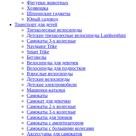
Фигурки животных
Хозяюшка
Шпионские гаджеты
Юный садовод
Транспорт для детей
Трехколесные велосипеды
Детские трехколесные велосипеды Lamborghini
Самокаты 3-х колесные
Navigator Trike
Smart Trike
Беговелы
Велосипеды для девочек
Велосипеды для подростков
Взрослые велосипеды
Детские велосипеды
Детские электромобили
Машинки-каталки
Самокаты
Самокат для девочки
Самокаты 2-х колесные
Самокаты 3-х колесные
Самокаты для трюков
Самокаты с амортизатором
Самокаты с большими колесами
Аксессуары для самокатов