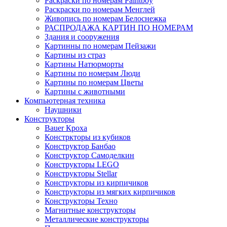
Раскраски по номерам Paintboy
Раскраски по номерам Менглей
Живопись по номерам Белоснежка
РАСПРОДАЖА КАРТИН ПО НОМЕРАМ
Здания и сооружения
Картинны по номерам Пейзажи
Картины из страз
Картины Натюрморты
Картины по номерам Люди
Картины по номерам Цветы
Картины с животными
Компьютерная техника
Наушники
Конструкторы
Bauer Кроха
Констркторы из кубиков
Конструктор Банбао
Конструктор Самоделкин
Конструкторы LEGO
Конструкторы Stellar
Конструкторы из кирпичиков
Конструкторы из мягких кирпичиков
Конструкторы Техно
Магнитные конструкторы
Металлические конструкторы