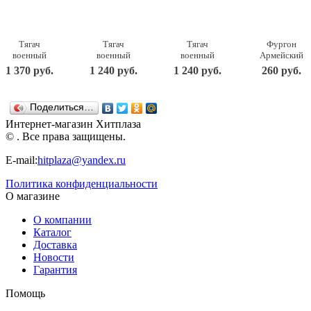
Тягач
Тягач
Тягач
Фургон
военный
военный
военный
Армейский
Щит с
Щит с
Щит с
22,5х11,5х15
1 370 руб.
1 240 руб.
1 240 руб.
260 руб.
вертолетом
танком
кунгом
238
56х25х26,5
56х21х21,5
57,5х25х21,5
Нордпласт
см. Н-256
см. Н-258
см. Н-257
Поделиться…
Нордпласт
Нордпласт
Нордпласт
Интернет-магазин Хитплаза
© . Все права защищены.
E-mail:
hitplaza@yandex.ru
Политика конфиденциальности
О магазине
О компании
Каталог
Доставка
Новости
Гарантия
Помощь