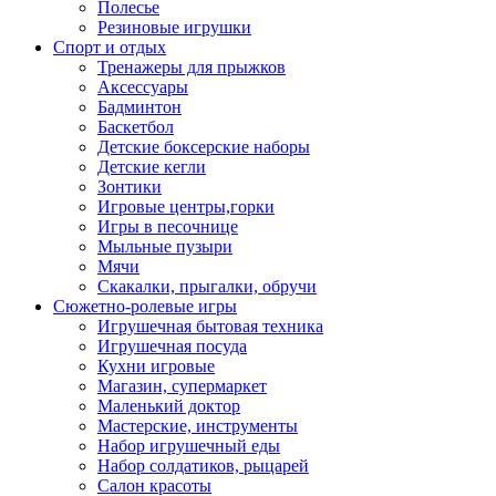
Полесье
Резиновые игрушки
Спорт и отдых
Тренажеры для прыжков
Аксессуары
Бадминтон
Баскетбол
Детские боксерские наборы
Детские кегли
Зонтики
Игровые центры,горки
Игры в песочнице
Мыльные пузыри
Мячи
Скакалки, прыгалки, обручи
Сюжетно-ролевые игры
Игрушечная бытовая техника
Игрушечная посуда
Кухни игровые
Магазин, супермаркет
Маленький доктор
Мастерские, инструменты
Набор игрушечный еды
Набор солдатиков, рыцарей
Салон красоты