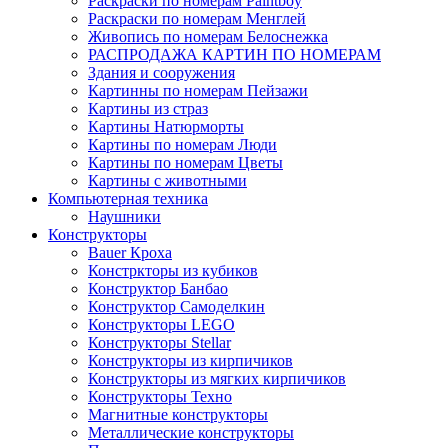
Раскраски по номерам Paintboy
Раскраски по номерам Менглей
Живопись по номерам Белоснежка
РАСПРОДАЖА КАРТИН ПО НОМЕРАМ
Здания и сооружения
Картинны по номерам Пейзажи
Картины из страз
Картины Натюрморты
Картины по номерам Люди
Картины по номерам Цветы
Картины с животными
Компьютерная техника
Наушники
Конструкторы
Bauer Кроха
Констркторы из кубиков
Конструктор Банбао
Конструктор Самоделкин
Конструкторы LEGO
Конструкторы Stellar
Конструкторы из кирпичиков
Конструкторы из мягких кирпичиков
Конструкторы Техно
Магнитные конструкторы
Металлические конструкторы