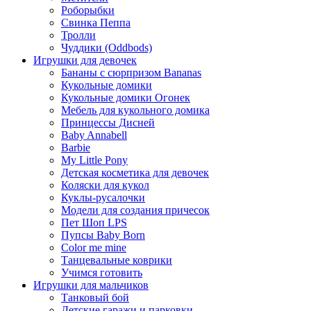
Роборыбки
Свинка Пеппа
Тролли
Чуддики (Oddbods)
Игрушки для девочек
Бананы с сюрпризом Bananas
Кукольные домики
Кукольные домики Огонек
Мебель для кукольного домика
Принцессы Дисней
Baby Annabell
Barbie
My Little Pony
Детская косметика для девочек
Коляски для кукол
Куклы-русалочки
Модели для создания причесок
Пет Шоп LPS
Пупсы Baby Born
Сolor me mine
Танцевальные коврики
Учимся готовить
Игрушки для мальчиков
Танковый бой
Детские гаражи и парковки