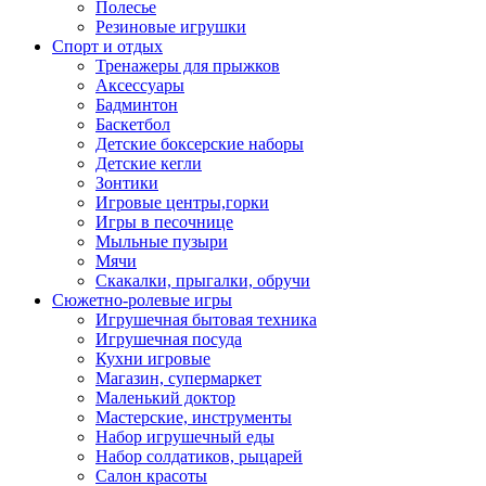
Полесье
Резиновые игрушки
Спорт и отдых
Тренажеры для прыжков
Аксессуары
Бадминтон
Баскетбол
Детские боксерские наборы
Детские кегли
Зонтики
Игровые центры,горки
Игры в песочнице
Мыльные пузыри
Мячи
Скакалки, прыгалки, обручи
Сюжетно-ролевые игры
Игрушечная бытовая техника
Игрушечная посуда
Кухни игровые
Магазин, супермаркет
Маленький доктор
Мастерские, инструменты
Набор игрушечный еды
Набор солдатиков, рыцарей
Салон красоты