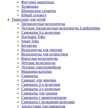
Фигурки животных
Хозяюшка
Шпионские гаджеты
Юный садовод
Транспорт для детей
Трехколесные велосипеды
Детские трехколесные велосипеды Lamborghini
Самокаты 3-х колесные
Navigator Trike
Smart Trike
Беговелы
Велосипеды для девочек
Велосипеды для подростков
Взрослые велосипеды
Детские велосипеды
Детские электромобили
Машинки-каталки
Самокаты
Самокат для девочки
Самокаты 2-х колесные
Самокаты 3-х колесные
Самокаты для трюков
Самокаты с амортизатором
Самокаты с большими колесами
Аксессуары для самокатов