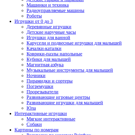
Машинки и техника
Радиоуправляемые машины
Роботы
Игрушки от 0 до 3
Деревянные игрушки
Детские наручные часы
Игрушки для ванной
Карусели и подвесные игрушки для малышей
Качалки-каталки
Коврики-пазлы напольные
Кубики для малышей
Магнитная азбука
Музыкальные инструменты для малышей
Ночники
Пирамидки и сортеры
Погремушки
Прорезыватели
Развивающие игровые центры
Развивающие игрушки для малышей
Юла
Интерактивные игрушки
Мягкие интерактивные
Собаки
Картины по номерам