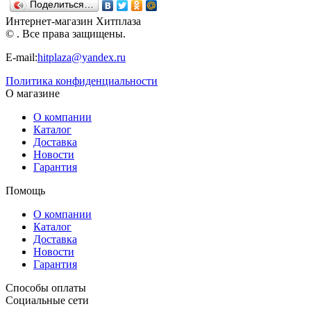
Поделиться…
Х-9818
AS
ЗАКАТЕ.
Ркн-004
Рыжий кот
Белоснежка
Х-6842
LORI
Интернет-магазин Хитплаза
Рыжий кот
© . Все права защищены.
E-mail:
hitplaza@yandex.ru
Политика конфиденциальности
О магазине
О компании
Каталог
Доставка
Новости
Гарантия
Помощь
О компании
Каталог
Доставка
Новости
Гарантия
Способы оплаты
Социальные сети