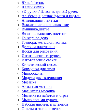
Юный физик
Юный химик
3D ручки / Пластик для 3D ручек
Альбомы, цветная бумага и картон
Аппликации,пайетки
Выжигание и выпиливание
Вышивка,шитье
Вязание, валяние, плетение
Гончарное дело
Гравюра, металлопластика
Детский пластилин
Доски для рисования
Изготовление игрушек
Изготовление свечей
Кинетический песок
Кормушка для птиц
Микроскопы
Модели для склеивания
Мозаика
Алмазная мозаика
Магнитная мозаика
Мозаика из пайеток и страз
Мыло своими руками
Наборы наклеек и штампов
Опыты и эксперименты