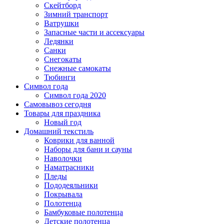
Скейтборд
Зимний транспорт
Ватрушки
Запасные части и ассексуары
Ледянки
Санки
Снегокаты
Снежные самокаты
Тюбинги
Символ года
Символ года 2020
Самовывоз сегодня
Товары для праздника
Новый год
Домашний текстиль
Коврики для ванной
Наборы для бани и сауны
Наволочки
Наматрасники
Пледы
Пододеяльники
Покрывала
Полотенца
Бамбуковые полотенца
Детские полотенца