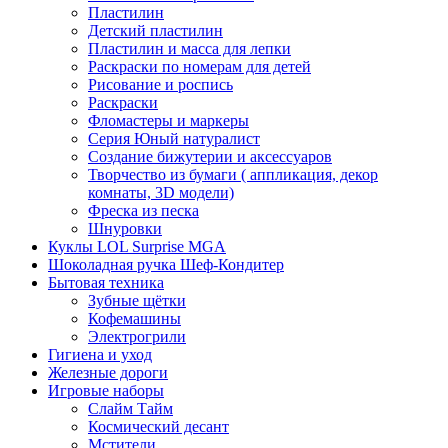
Пластилин
Детский пластилин
Пластилин и масса для лепки
Раскраски по номерам для детей
Рисование и роспись
Раскраски
Фломастеры и маркеры
Серия Юный натуралист
Создание бижутерии и аксессуаров
Творчество из бумаги ( аппликация, декор
комнаты, 3D модели)
Фреска из песка
Шнуровки
Куклы LOL Surprise MGA
Шоколадная ручка Шеф-Кондитер
Бытовая техника
Зубные щётки
Кофемашины
Электрогрили
Гигиена и уход
Железные дороги
Игровые наборы
Слайм Тайм
Космический десант
Мстители