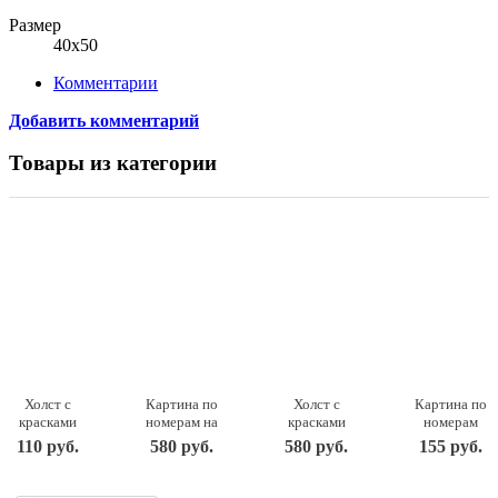
Размер
40x50
Комментарии
Добавить комментарий
Товары из категории
Холст с
Картина по
Холст с
Картина по
красками
номерам на
красками
номерам
15х15 см.
холсте
40х50 см по
для
110 руб.
580 руб.
580 руб.
155 руб.
МИШКА
Почти как
номерам.
малышей
(Арт.
мама 30 на
ШЕЗЛОНГИ
"Щенок
Х-9818)
40 см 347-
У МОРЯ НА
путешествен