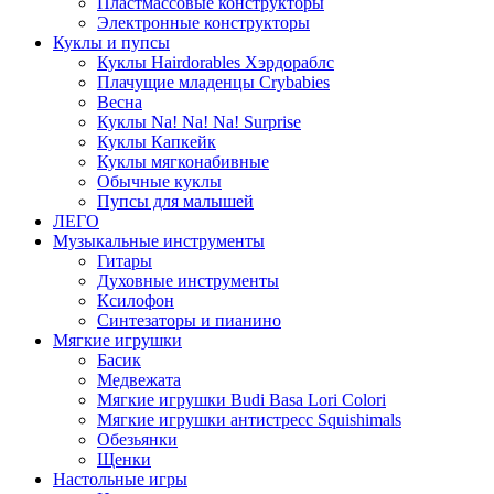
Пластмассовые конструкторы
Электронные конструкторы
Куклы и пупсы
Куклы Hairdorables Хэрдораблс
Плачущие младенцы Crybabies
Весна
Куклы Na! Na! Na! Surprise
Куклы Капкейк
Куклы мягконабивные
Обычные куклы
Пупсы для малышей
ЛЕГО
Музыкальные инструменты
Гитары
Духовные инструменты
Ксилофон
Синтезаторы и пианино
Мягкие игрушки
Басик
Медвежата
Мягкие игрушки Budi Basa Lori Colori
Мягкие игрушки антистресс Squishimals
Обезьянки
Щенки
Настольные игры