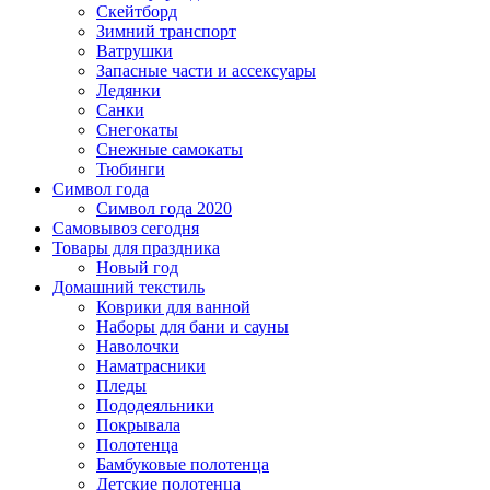
Скейтборд
Зимний транспорт
Ватрушки
Запасные части и ассексуары
Ледянки
Санки
Снегокаты
Снежные самокаты
Тюбинги
Символ года
Символ года 2020
Самовывоз сегодня
Товары для праздника
Новый год
Домашний текстиль
Коврики для ванной
Наборы для бани и сауны
Наволочки
Наматрасники
Пледы
Пододеяльники
Покрывала
Полотенца
Бамбуковые полотенца
Детские полотенца