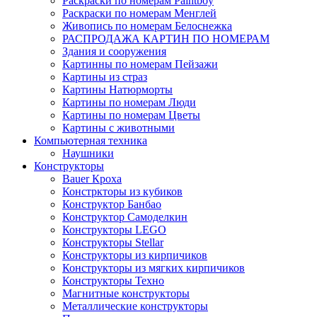
Раскраски по номерам Paintboy
Раскраски по номерам Менглей
Живопись по номерам Белоснежка
РАСПРОДАЖА КАРТИН ПО НОМЕРАМ
Здания и сооружения
Картинны по номерам Пейзажи
Картины из страз
Картины Натюрморты
Картины по номерам Люди
Картины по номерам Цветы
Картины с животными
Компьютерная техника
Наушники
Конструкторы
Bauer Кроха
Констркторы из кубиков
Конструктор Банбао
Конструктор Самоделкин
Конструкторы LEGO
Конструкторы Stellar
Конструкторы из кирпичиков
Конструкторы из мягких кирпичиков
Конструкторы Техно
Магнитные конструкторы
Металлические конструкторы