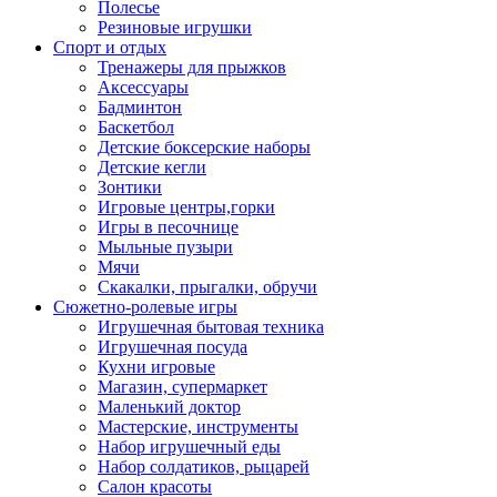
Полесье
Резиновые игрушки
Спорт и отдых
Тренажеры для прыжков
Аксессуары
Бадминтон
Баскетбол
Детские боксерские наборы
Детские кегли
Зонтики
Игровые центры,горки
Игры в песочнице
Мыльные пузыри
Мячи
Скакалки, прыгалки, обручи
Сюжетно-ролевые игры
Игрушечная бытовая техника
Игрушечная посуда
Кухни игровые
Магазин, супермаркет
Маленький доктор
Мастерские, инструменты
Набор игрушечный еды
Набор солдатиков, рыцарей
Салон красоты