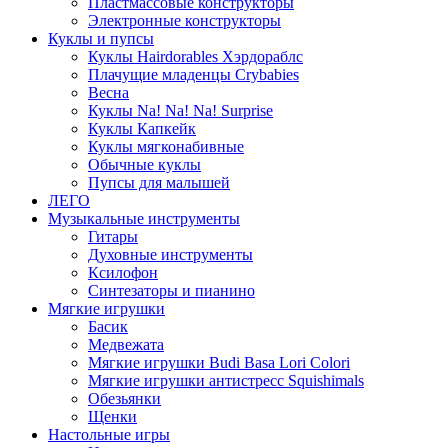
Пластмассовые конструкторы
Электронные конструкторы
Куклы и пупсы
Куклы Hairdorables Хэрдораблс
Плачущие младенцы Crybabies
Весна
Куклы Na! Na! Na! Surprise
Куклы Капкейк
Куклы мягконабивные
Обычные куклы
Пупсы для малышей
ЛЕГО
Музыкальные инструменты
Гитары
Духовные инструменты
Ксилофон
Синтезаторы и пианино
Мягкие игрушки
Басик
Медвежата
Мягкие игрушки Budi Basa Lori Colori
Мягкие игрушки антистресс Squishimals
Обезьянки
Щенки
Настольные игры