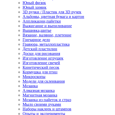
Юный физик
Юный химик
3D ручки / Пластик для 3D ручек
Альбомы, цветная бумага и картон
Аппликации,пайетки
Выжигание и выпиливание
Вышивка,шитье
Вязание, валяние, плетение
Гончарное дело
Гравюра, металлопластика
Детский пластилин
Доски для рисования
Изготовление игрушек
Изготовление свечей
Кинетический песок
Кормушка для птиц
Микроскопы
Модели для склеивания
Мозаика
Алмазная мозаика
Магнитная мозаика
Мозаика из пайеток и страз
Мыло своими руками
Наборы наклеек и штампов
Опыты и эксперименты