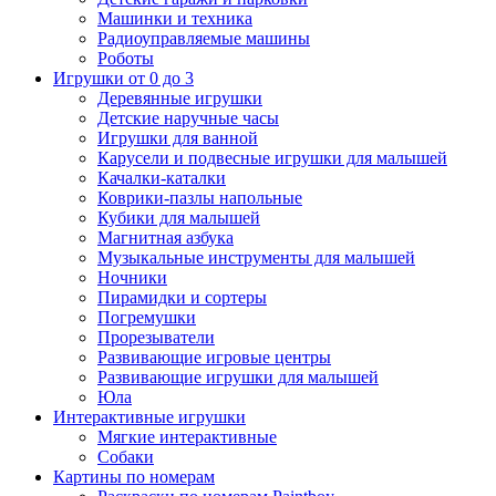
Машинки и техника
Радиоуправляемые машины
Роботы
Игрушки от 0 до 3
Деревянные игрушки
Детские наручные часы
Игрушки для ванной
Карусели и подвесные игрушки для малышей
Качалки-каталки
Коврики-пазлы напольные
Кубики для малышей
Магнитная азбука
Музыкальные инструменты для малышей
Ночники
Пирамидки и сортеры
Погремушки
Прорезыватели
Развивающие игровые центры
Развивающие игрушки для малышей
Юла
Интерактивные игрушки
Мягкие интерактивные
Собаки
Картины по номерам