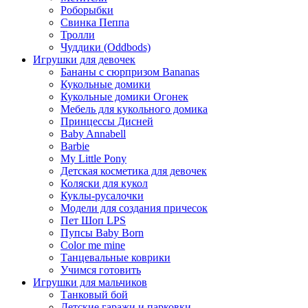
Роборыбки
Свинка Пеппа
Тролли
Чуддики (Oddbods)
Игрушки для девочек
Бананы с сюрпризом Bananas
Кукольные домики
Кукольные домики Огонек
Мебель для кукольного домика
Принцессы Дисней
Baby Annabell
Barbie
My Little Pony
Детская косметика для девочек
Коляски для кукол
Куклы-русалочки
Модели для создания причесок
Пет Шоп LPS
Пупсы Baby Born
Сolor me mine
Танцевальные коврики
Учимся готовить
Игрушки для мальчиков
Танковый бой
Детские гаражи и парковки