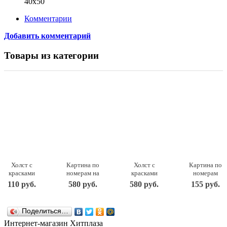
40x50
Комментарии
Добавить комментарий
Товары из категории
Холст с
Картина по
Холст с
Картина по
красками
номерам на
красками
номерам
15х15 см.
холсте
40х50 см по
для
110 руб.
580 руб.
580 руб.
155 руб.
МИШКА
Почти как
номерам.
малышей
(Арт.
мама 30 на
ШЕЗЛОНГИ
"Щенок
Х-9818)
40 см 347-
У МОРЯ НА
путешествен
Поделиться…
Х-9818
AS
ЗАКАТЕ.
Ркн-004
Рыжий кот
Белоснежка
Х-6842
LORI
Интернет-магазин Хитплаза