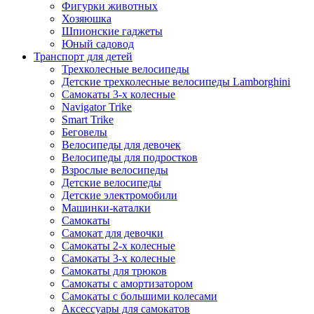
Фигурки животных
Хозяюшка
Шпионские гаджеты
Юный садовод
Транспорт для детей
Трехколесные велосипеды
Детские трехколесные велосипеды Lamborghini
Самокаты 3-х колесные
Navigator Trike
Smart Trike
Беговелы
Велосипеды для девочек
Велосипеды для подростков
Взрослые велосипеды
Детские велосипеды
Детские электромобили
Машинки-каталки
Самокаты
Самокат для девочки
Самокаты 2-х колесные
Самокаты 3-х колесные
Самокаты для трюков
Самокаты с амортизатором
Самокаты с большими колесами
Аксессуары для самокатов