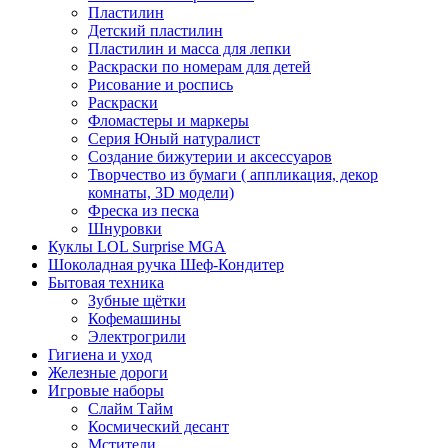
Пластилин
Детский пластилин
Пластилин и масса для лепки
Раскраски по номерам для детей
Рисование и роспись
Раскраски
Фломастеры и маркеры
Серия Юный натуралист
Создание бижутерии и аксессуаров
Творчество из бумаги ( аппликация, декор
комнаты, 3D модели)
Фреска из песка
Шнуровки
Куклы LOL Surprise MGA
Шоколадная ручка Шеф-Кондитер
Бытовая техника
Зубные щётки
Кофемашины
Электрогрили
Гигиена и уход
Железные дороги
Игровые наборы
Слайм Тайм
Космический десант
Мстители