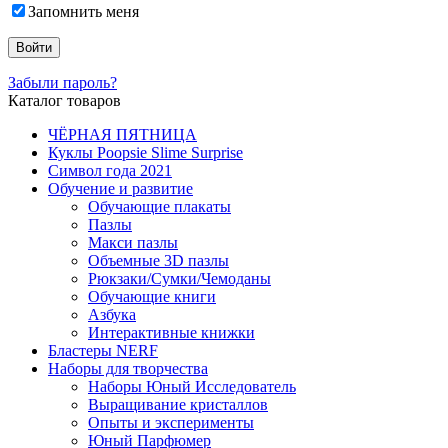
Запомнить меня
Забыли пароль?
Каталог товаров
ЧЁРНАЯ ПЯТНИЦА
Куклы Poopsie Slime Surprise
Символ года 2021
Обучение и развитие
Обучающие плакаты
Пазлы
Макси пазлы
Объемные 3D пазлы
Рюкзаки/Сумки/Чемоданы
Обучающие книги
Азбука
Интерактивные книжки
Бластеры NERF
Наборы для творчества
Наборы Юный Исследователь
Выращивание кристаллов
Опыты и эксперименты
Юный Парфюмер