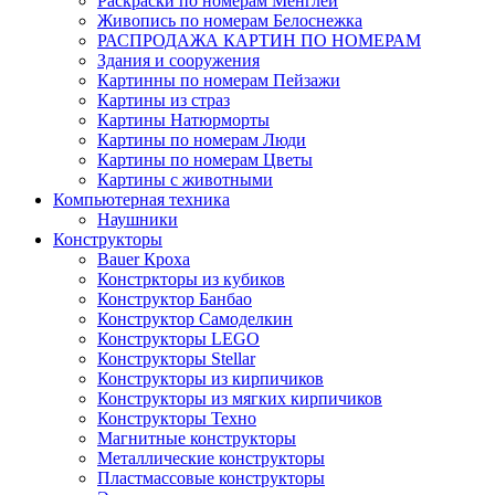
Раскраски по номерам Менглей
Живопись по номерам Белоснежка
РАСПРОДАЖА КАРТИН ПО НОМЕРАМ
Здания и сооружения
Картинны по номерам Пейзажи
Картины из страз
Картины Натюрморты
Картины по номерам Люди
Картины по номерам Цветы
Картины с животными
Компьютерная техника
Наушники
Конструкторы
Bauer Кроха
Констркторы из кубиков
Конструктор Банбао
Конструктор Самоделкин
Конструкторы LEGO
Конструкторы Stellar
Конструкторы из кирпичиков
Конструкторы из мягких кирпичиков
Конструкторы Техно
Магнитные конструкторы
Металлические конструкторы
Пластмассовые конструкторы