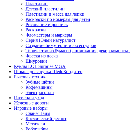
Пластилин
Детский пластилин
Пластилин и масса для лепки
Раскраски по номерам для детей
Рисование и роспись
Раскраски
Фломастеры и маркеры
Серия Юный натуралист
Создание бижутерии и аксессуаров
Творчество из бумаги ( аппликация, декор комнаты,
Фреска из песка
Шнуровки
Куклы LOL Surprise MGA
Шоколадная ручка Шеф-Кондитер
Бытовая техника
Зубные щётки
Кофемашины
Электрогрили
Гигиена и уход
Железные дороги
Игровые наборы
Слайм Тайм
Космический десант
Мстители
Роборыбки