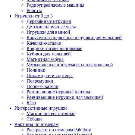
Радиоуправляемые машины
Роботы
Игрушки от 0 до 3
Деревянные игрушки
Детские наручные часы
Игрушки для ванной
Карусели и подвесные игрушки для малышей
Качалки-каталки
Коврики-пазлы напольные
Кубики для малышей
Магнитная азбука
Музыкальные инструменты для малышей
Ночники
Пирамидки и сортеры
Погремушки
Прорезыватели
Развивающие игровые центры
Развивающие игрушки для малышей
Юла
Интерактивные игрушки
Мягкие интерактивные
Собаки
Картины по номерам
Раскраски по номерам Paintboy