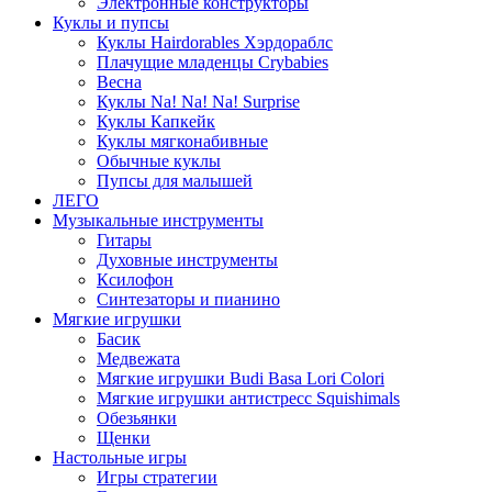
Электронные конструкторы
Куклы и пупсы
Куклы Hairdorables Хэрдораблс
Плачущие младенцы Crybabies
Весна
Куклы Na! Na! Na! Surprise
Куклы Капкейк
Куклы мягконабивные
Обычные куклы
Пупсы для малышей
ЛЕГО
Музыкальные инструменты
Гитары
Духовные инструменты
Ксилофон
Синтезаторы и пианино
Мягкие игрушки
Басик
Медвежата
Мягкие игрушки Budi Basa Lori Colori
Мягкие игрушки антистресс Squishimals
Обезьянки
Щенки
Настольные игры
Игры стратегии