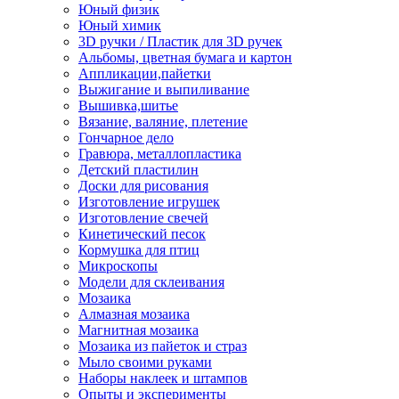
Юный физик
Юный химик
3D ручки / Пластик для 3D ручек
Альбомы, цветная бумага и картон
Аппликации,пайетки
Выжигание и выпиливание
Вышивка,шитье
Вязание, валяние, плетение
Гончарное дело
Гравюра, металлопластика
Детский пластилин
Доски для рисования
Изготовление игрушек
Изготовление свечей
Кинетический песок
Кормушка для птиц
Микроскопы
Модели для склеивания
Мозаика
Алмазная мозаика
Магнитная мозаика
Мозаика из пайеток и страз
Мыло своими руками
Наборы наклеек и штампов
Опыты и эксперименты