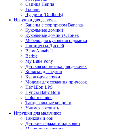
Свинка Пеппа
Тролли
Чуддики (Oddbods)
Игрушки для девочек
Бананы с сюрпризом Bananas
Кукольные домики
Кукольные домики Огонек
Мебель для кукольного домика
Принцессы Дисней
Baby Annabell
Barbie
My Little Pony
Детская косметика для девочек
Коляски для кукол
Куклы-русалочки
Модели для создания причесок
Пет Шоп LPS
Пупсы Baby Born
Сolor me mine
Танцевальные коврики
Учимся готовить
Игрушки для мальчиков
Танковый бой
Детские гаражи и парковки
Машинки и техника