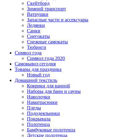
Скейтборд
Зимний транспорт
Ватрушки
Запасные части и ассексуары
Ледянки
Санки
Снегокаты
Снежные самокаты
Тюбинги
Символ года
Символ года 2020
Самовывоз сегодня
Товары для праздника
Новый год
Домашний текстиль
Коврики для ванной
Наборы для бани и сауны
Наволочки
Наматрасники
Пледы
Пододеяльники
Покрывала
Полотенца
Бамбуковые полотенца
Детские полотенца