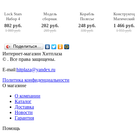
Lock Stars
Модель
Корабль
Конструктор
Набор 4
сборная.
Полесье
Магический
Замочка с
Советская
Трансатлантик
магнит, 78
802 руб.
202 руб.
248 руб.
1 466 руб.
секретом
зенитная
(56382) 46
деталей PT-
1 069 руб.
269 руб.
330 руб.
1 955 руб.
Hasbro
САУ Шилка
см
00845
(E4819)
ZVEZDA
ABtoys
(7419)
Поделиться…
Интернет-магазин Хитплаза
© . Все права защищены.
E-mail:
hitplaza@yandex.ru
Политика конфиденциальности
О магазине
О компании
Каталог
Доставка
Новости
Гарантия
Помощь