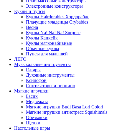
Пластмассовые конструкторы
Электронные конструкторы
Куклы и пупсы
Куклы Hairdorables Хэрдораблс
Плачущие младенцы Crybabies
Весна
Куклы Na! Na! Na! Surprise
Куклы Капкейк
Куклы мягконабивные
Обычные куклы
Пупсы для малышей
ЛЕГО
Музыкальные инструменты
Гитары
Духовные инструменты
Ксилофон
Синтезаторы и пианино
Мягкие игрушки
Басик
Медвежата
Мягкие игрушки Budi Basa Lori Colori
Мягкие игрушки антистресс Squishimals
Обезьянки
Щенки
Настольные игры