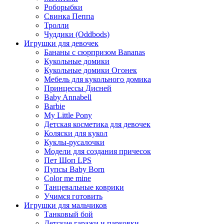
Роборыбки
Свинка Пеппа
Тролли
Чуддики (Oddbods)
Игрушки для девочек
Бананы с сюрпризом Bananas
Кукольные домики
Кукольные домики Огонек
Мебель для кукольного домика
Принцессы Дисней
Baby Annabell
Barbie
My Little Pony
Детская косметика для девочек
Коляски для кукол
Куклы-русалочки
Модели для создания причесок
Пет Шоп LPS
Пупсы Baby Born
Сolor me mine
Танцевальные коврики
Учимся готовить
Игрушки для мальчиков
Танковый бой
Детские гаражи и парковки