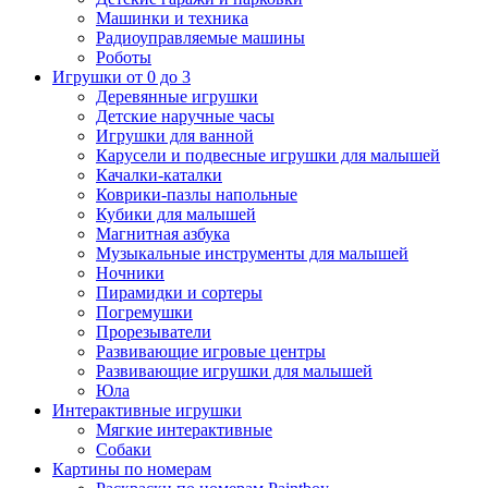
Машинки и техника
Радиоуправляемые машины
Роботы
Игрушки от 0 до 3
Деревянные игрушки
Детские наручные часы
Игрушки для ванной
Карусели и подвесные игрушки для малышей
Качалки-каталки
Коврики-пазлы напольные
Кубики для малышей
Магнитная азбука
Музыкальные инструменты для малышей
Ночники
Пирамидки и сортеры
Погремушки
Прорезыватели
Развивающие игровые центры
Развивающие игрушки для малышей
Юла
Интерактивные игрушки
Мягкие интерактивные
Собаки
Картины по номерам