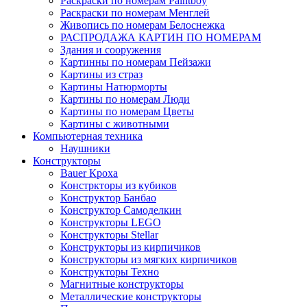
Раскраски по номерам Paintboy
Раскраски по номерам Менглей
Живопись по номерам Белоснежка
РАСПРОДАЖА КАРТИН ПО НОМЕРАМ
Здания и сооружения
Картинны по номерам Пейзажи
Картины из страз
Картины Натюрморты
Картины по номерам Люди
Картины по номерам Цветы
Картины с животными
Компьютерная техника
Наушники
Конструкторы
Bauer Кроха
Констркторы из кубиков
Конструктор Банбао
Конструктор Самоделкин
Конструкторы LEGO
Конструкторы Stellar
Конструкторы из кирпичиков
Конструкторы из мягких кирпичиков
Конструкторы Техно
Магнитные конструкторы
Металлические конструкторы