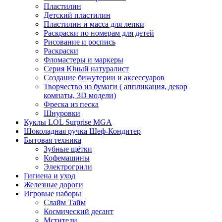
Пластилин
Детский пластилин
Пластилин и масса для лепки
Раскраски по номерам для детей
Рисование и роспись
Раскраски
Фломастеры и маркеры
Серия Юный натуралист
Создание бижутерии и аксессуаров
Творчество из бумаги ( аппликация, декор
комнаты, 3D модели)
Фреска из песка
Шнуровки
Куклы LOL Surprise MGA
Шоколадная ручка Шеф-Кондитер
Бытовая техника
Зубные щётки
Кофемашины
Электрогрили
Гигиена и уход
Железные дороги
Игровые наборы
Слайм Тайм
Космический десант
Мстители