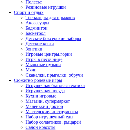
Полесье
Резиновые игрушки
Спорт и отдых
Тренажеры для прыжков
Аксессуары
Бадминтон
Баскетбол
Детские боксерские наборы
Детские кегли
Зонтики
Игровые центры,горки
Игры в песочнице
Мыльные пузыри
Мячи
Скакалки, прыгалки, обручи
Сюжетно-ролевые игры
Игрушечная бытовая техника
Игрушечная посуда
Кухни игровые
Магазин, супермаркет
Маленький доктор
Мастерские, инструменты
Набор игрушечный еды
Набор солдатиков, рыцарей
Салон красоты