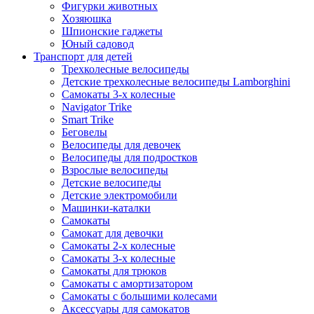
Фигурки животных
Хозяюшка
Шпионские гаджеты
Юный садовод
Транспорт для детей
Трехколесные велосипеды
Детские трехколесные велосипеды Lamborghini
Самокаты 3-х колесные
Navigator Trike
Smart Trike
Беговелы
Велосипеды для девочек
Велосипеды для подростков
Взрослые велосипеды
Детские велосипеды
Детские электромобили
Машинки-каталки
Самокаты
Самокат для девочки
Самокаты 2-х колесные
Самокаты 3-х колесные
Самокаты для трюков
Самокаты с амортизатором
Самокаты с большими колесами
Аксессуары для самокатов