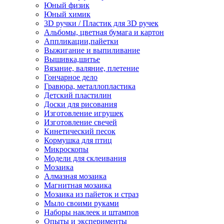
Юный физик
Юный химик
3D ручки / Пластик для 3D ручек
Альбомы, цветная бумага и картон
Аппликации,пайетки
Выжигание и выпиливание
Вышивка,шитье
Вязание, валяние, плетение
Гончарное дело
Гравюра, металлопластика
Детский пластилин
Доски для рисования
Изготовление игрушек
Изготовление свечей
Кинетический песок
Кормушка для птиц
Микроскопы
Модели для склеивания
Мозаика
Алмазная мозаика
Магнитная мозаика
Мозаика из пайеток и страз
Мыло своими руками
Наборы наклеек и штампов
Опыты и эксперименты