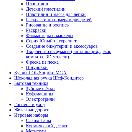
Пластилин
Детский пластилин
Пластилин и масса для лепки
Раскраски по номерам для детей
Рисование и роспись
Раскраски
Фломастеры и маркеры
Серия Юный натуралист
Создание бижутерии и аксессуаров
Творчество из бумаги ( аппликация, декор
комнаты, 3D модели)
Фреска из песка
Шнуровки
Куклы LOL Surprise MGA
Шоколадная ручка Шеф-Кондитер
Бытовая техника
Зубные щётки
Кофемашины
Электрогрили
Гигиена и уход
Железные дороги
Игровые наборы
Слайм Тайм
Космический десант
Мстители