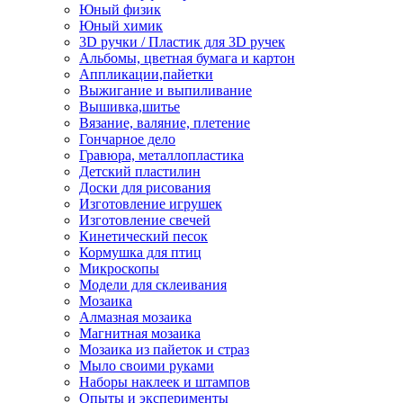
Юный физик
Юный химик
3D ручки / Пластик для 3D ручек
Альбомы, цветная бумага и картон
Аппликации,пайетки
Выжигание и выпиливание
Вышивка,шитье
Вязание, валяние, плетение
Гончарное дело
Гравюра, металлопластика
Детский пластилин
Доски для рисования
Изготовление игрушек
Изготовление свечей
Кинетический песок
Кормушка для птиц
Микроскопы
Модели для склеивания
Мозаика
Алмазная мозаика
Магнитная мозаика
Мозаика из пайеток и страз
Мыло своими руками
Наборы наклеек и штампов
Опыты и эксперименты