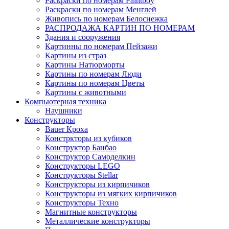
Раскраски по номерам Paintboy
Раскраски по номерам Менглей
Живопись по номерам Белоснежка
РАСПРОДАЖА КАРТИН ПО НОМЕРАМ
Здания и сооружения
Картинны по номерам Пейзажи
Картины из страз
Картины Натюрморты
Картины по номерам Люди
Картины по номерам Цветы
Картины с животными
Компьютерная техника
Наушники
Конструкторы
Bauer Кроха
Констркторы из кубиков
Конструктор Банбао
Конструктор Самоделкин
Конструкторы LEGO
Конструкторы Stellar
Конструкторы из кирпичиков
Конструкторы из мягких кирпичиков
Конструкторы Техно
Магнитные конструкторы
Металлические конструкторы