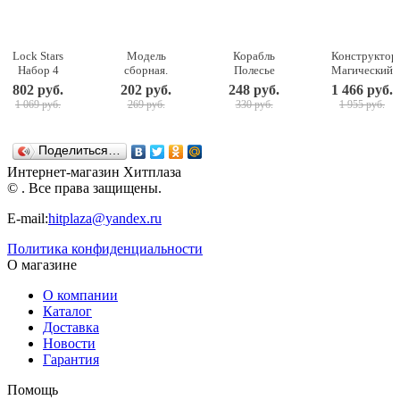
Lock Stars
Модель
Корабль
Конструктор
Набор 4
сборная.
Полесье
Магический
Замочка с
Советская
Трансатлантик
магнит, 78
802 руб.
202 руб.
248 руб.
1 466 руб.
секретом
зенитная
(56382) 46
деталей PT-
1 069 руб.
269 руб.
330 руб.
1 955 руб.
Hasbro
САУ Шилка
см
00845
(E4819)
ZVEZDA
ABtoys
(7419)
Поделиться…
Интернет-магазин Хитплаза
© . Все права защищены.
E-mail:
hitplaza@yandex.ru
Политика конфиденциальности
О магазине
О компании
Каталог
Доставка
Новости
Гарантия
Помощь