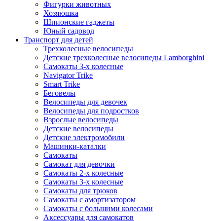
Фигурки животных
Хозяюшка
Шпионские гаджеты
Юный садовод
Транспорт для детей
Трехколесные велосипеды
Детские трехколесные велосипеды Lamborghini
Самокаты 3-х колесные
Navigator Trike
Smart Trike
Беговелы
Велосипеды для девочек
Велосипеды для подростков
Взрослые велосипеды
Детские велосипеды
Детские электромобили
Машинки-каталки
Самокаты
Самокат для девочки
Самокаты 2-х колесные
Самокаты 3-х колесные
Самокаты для трюков
Самокаты с амортизатором
Самокаты с большими колесами
Аксессуары для самокатов