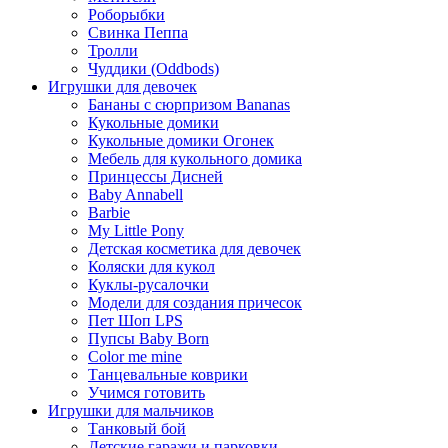
Роборыбки
Свинка Пеппа
Тролли
Чуддики (Oddbods)
Игрушки для девочек
Бананы с сюрпризом Bananas
Кукольные домики
Кукольные домики Огонек
Мебель для кукольного домика
Принцессы Дисней
Baby Annabell
Barbie
My Little Pony
Детская косметика для девочек
Коляски для кукол
Куклы-русалочки
Модели для создания причесок
Пет Шоп LPS
Пупсы Baby Born
Сolor me mine
Танцевальные коврики
Учимся готовить
Игрушки для мальчиков
Танковый бой
Детские гаражи и парковки