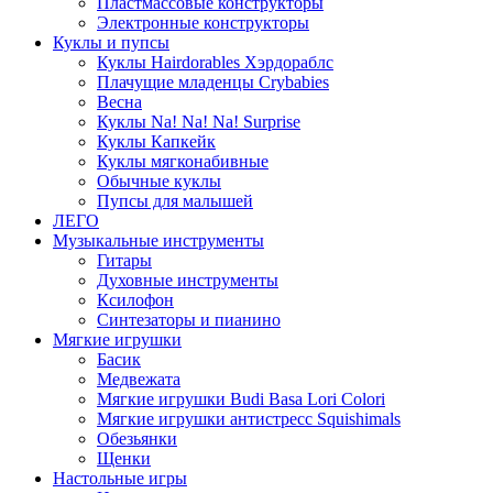
Пластмассовые конструкторы
Электронные конструкторы
Куклы и пупсы
Куклы Hairdorables Хэрдораблс
Плачущие младенцы Crybabies
Весна
Куклы Na! Na! Na! Surprise
Куклы Капкейк
Куклы мягконабивные
Обычные куклы
Пупсы для малышей
ЛЕГО
Музыкальные инструменты
Гитары
Духовные инструменты
Ксилофон
Синтезаторы и пианино
Мягкие игрушки
Басик
Медвежата
Мягкие игрушки Budi Basa Lori Colori
Мягкие игрушки антистресс Squishimals
Обезьянки
Щенки
Настольные игры