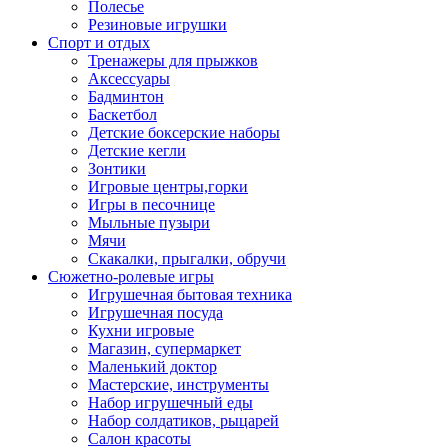
Полесье
Резиновые игрушки
Спорт и отдых
Тренажеры для прыжков
Аксессуары
Бадминтон
Баскетбол
Детские боксерские наборы
Детские кегли
Зонтики
Игровые центры,горки
Игры в песочнице
Мыльные пузыри
Мячи
Скакалки, прыгалки, обручи
Сюжетно-ролевые игры
Игрушечная бытовая техника
Игрушечная посуда
Кухни игровые
Магазин, супермаркет
Маленький доктор
Мастерские, инструменты
Набор игрушечный еды
Набор солдатиков, рыцарей
Салон красоты