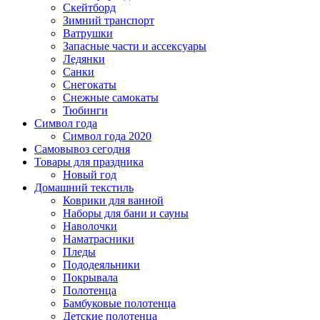
Скейтборд
Зимний транспорт
Ватрушки
Запасные части и ассексуары
Ледянки
Санки
Снегокаты
Снежные самокаты
Тюбинги
Символ года
Символ года 2020
Самовывоз сегодня
Товары для праздника
Новый год
Домашний текстиль
Коврики для ванной
Наборы для бани и сауны
Наволочки
Наматрасники
Пледы
Пододеяльники
Покрывала
Полотенца
Бамбуковые полотенца
Детские полотенца