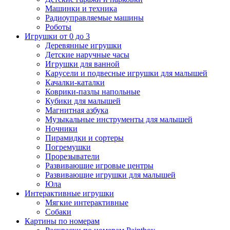
Машинки и техника
Радиоуправляемые машины
Роботы
Игрушки от 0 до 3
Деревянные игрушки
Детские наручные часы
Игрушки для ванной
Карусели и подвесные игрушки для малышей
Качалки-каталки
Коврики-пазлы напольные
Кубики для малышей
Магнитная азбука
Музыкальные инструменты для малышей
Ночники
Пирамидки и сортеры
Погремушки
Прорезыватели
Развивающие игровые центры
Развивающие игрушки для малышей
Юла
Интерактивные игрушки
Мягкие интерактивные
Собаки
Картины по номерам