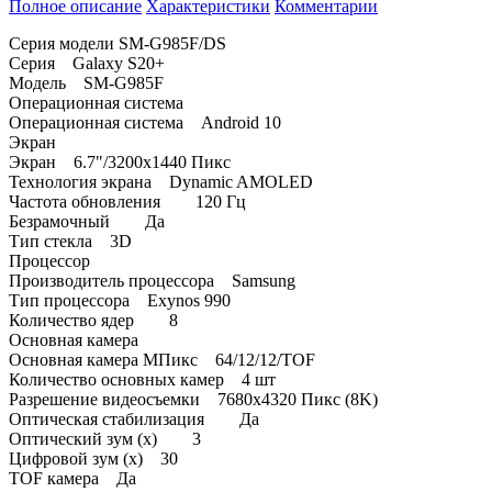
Полное описание
Характеристики
Комментарии
Серия модели SM-G985F/DS
Серия Galaxy S20+
Модель SM-G985F
Операционная система
Операционная система Android 10
Экран
Экран 6.7"/3200x1440 Пикс
Технология экрана Dynamic AMOLED
Частота обновления 120 Гц
Безрамочный Да
Тип стекла 3D
Процессор
Производитель процессора Samsung
Тип процессора Exynos 990
Количество ядер 8
Основная камера
Основная камера МПикс 64/12/12/TOF
Количество основных камер 4 шт
Разрешение видеосъемки 7680x4320 Пикс (8K)
Оптическая стабилизация Да
Оптический зум (x) 3
Цифровой зум (x) 30
TOF камера Да