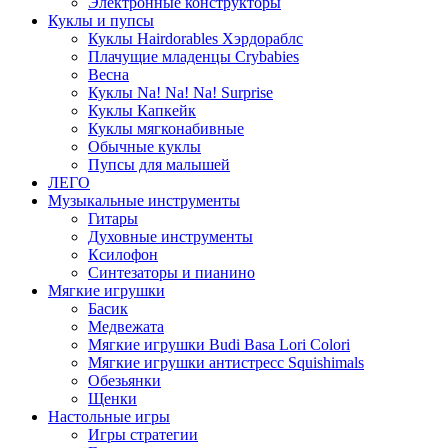
Электронные конструкторы
Куклы и пупсы
Куклы Hairdorables Хэрдораблс
Плачущие младенцы Crybabies
Весна
Куклы Na! Na! Na! Surprise
Куклы Капкейк
Куклы мягконабивные
Обычные куклы
Пупсы для малышей
ЛЕГО
Музыкальные инструменты
Гитары
Духовные инструменты
Ксилофон
Синтезаторы и пианино
Мягкие игрушки
Басик
Медвежата
Мягкие игрушки Budi Basa Lori Colori
Мягкие игрушки антистресс Squishimals
Обезьянки
Щенки
Настольные игры
Игры стратегии