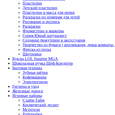
Пластилин
Детский пластилин
Пластилин и масса для лепки
Раскраски по номерам для детей
Рисование и роспись
Раскраски
Фломастеры и маркеры
Серия Юный натуралист
Создание бижутерии и аксессуаров
Творчество из бумаги ( аппликация, декор комнаты,
Фреска из песка
Шнуровки
Куклы LOL Surprise MGA
Шоколадная ручка Шеф-Кондитер
Бытовая техника
Зубные щётки
Кофемашины
Электрогрили
Гигиена и уход
Железные дороги
Игровые наборы
Слайм Тайм
Космический десант
Мстители
Роборыбки