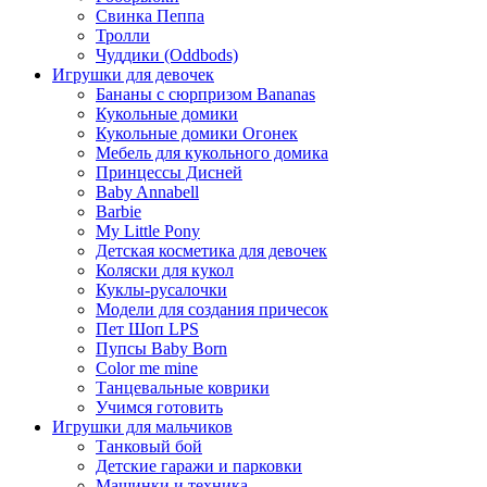
Свинка Пеппа
Тролли
Чуддики (Oddbods)
Игрушки для девочек
Бананы с сюрпризом Bananas
Кукольные домики
Кукольные домики Огонек
Мебель для кукольного домика
Принцессы Дисней
Baby Annabell
Barbie
My Little Pony
Детская косметика для девочек
Коляски для кукол
Куклы-русалочки
Модели для создания причесок
Пет Шоп LPS
Пупсы Baby Born
Сolor me mine
Танцевальные коврики
Учимся готовить
Игрушки для мальчиков
Танковый бой
Детские гаражи и парковки
Машинки и техника