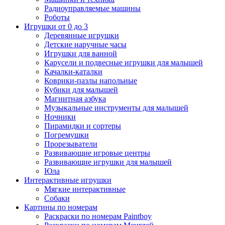
Радиоуправляемые машины
Роботы
Игрушки от 0 до 3
Деревянные игрушки
Детские наручные часы
Игрушки для ванной
Карусели и подвесные игрушки для малышей
Качалки-каталки
Коврики-пазлы напольные
Кубики для малышей
Магнитная азбука
Музыкальные инструменты для малышей
Ночники
Пирамидки и сортеры
Погремушки
Прорезыватели
Развивающие игровые центры
Развивающие игрушки для малышей
Юла
Интерактивные игрушки
Мягкие интерактивные
Собаки
Картины по номерам
Раскраски по номерам Paintboy