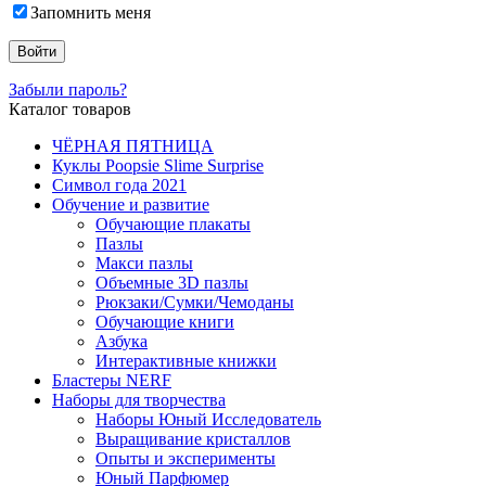
Запомнить меня
Забыли пароль?
Каталог товаров
ЧЁРНАЯ ПЯТНИЦА
Куклы Poopsie Slime Surprise
Символ года 2021
Обучение и развитие
Обучающие плакаты
Пазлы
Макси пазлы
Объемные 3D пазлы
Рюкзаки/Сумки/Чемоданы
Обучающие книги
Азбука
Интерактивные книжки
Бластеры NERF
Наборы для творчества
Наборы Юный Исследователь
Выращивание кристаллов
Опыты и эксперименты
Юный Парфюмер