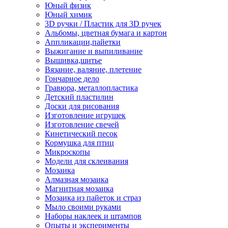
Юный физик
Юный химик
3D ручки / Пластик для 3D ручек
Альбомы, цветная бумага и картон
Аппликации,пайетки
Выжигание и выпиливание
Вышивка,шитье
Вязание, валяние, плетение
Гончарное дело
Гравюра, металлопластика
Детский пластилин
Доски для рисования
Изготовление игрушек
Изготовление свечей
Кинетический песок
Кормушка для птиц
Микроскопы
Модели для склеивания
Мозаика
Алмазная мозаика
Магнитная мозаика
Мозаика из пайеток и страз
Мыло своими руками
Наборы наклеек и штампов
Опыты и эксперименты