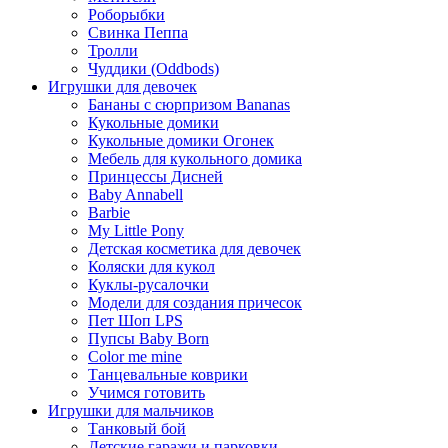
Роборыбки
Свинка Пеппа
Тролли
Чуддики (Oddbods)
Игрушки для девочек
Бананы с сюрпризом Bananas
Кукольные домики
Кукольные домики Огонек
Мебель для кукольного домика
Принцессы Дисней
Baby Annabell
Barbie
My Little Pony
Детская косметика для девочек
Коляски для кукол
Куклы-русалочки
Модели для создания причесок
Пет Шоп LPS
Пупсы Baby Born
Сolor me mine
Танцевальные коврики
Учимся готовить
Игрушки для мальчиков
Танковый бой
Детские гаражи и парковки