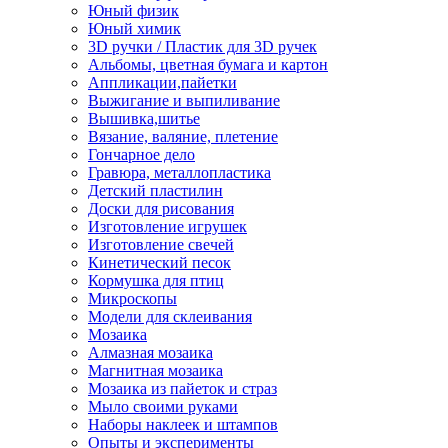
Юный физик
Юный химик
3D ручки / Пластик для 3D ручек
Альбомы, цветная бумага и картон
Аппликации,пайетки
Выжигание и выпиливание
Вышивка,шитье
Вязание, валяние, плетение
Гончарное дело
Гравюра, металлопластика
Детский пластилин
Доски для рисования
Изготовление игрушек
Изготовление свечей
Кинетический песок
Кормушка для птиц
Микроскопы
Модели для склеивания
Мозаика
Алмазная мозаика
Магнитная мозаика
Мозаика из пайеток и страз
Мыло своими руками
Наборы наклеек и штампов
Опыты и эксперименты