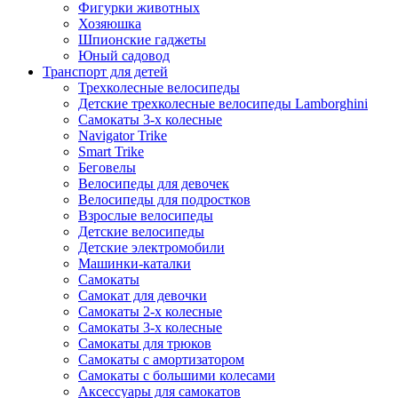
Фигурки животных
Хозяюшка
Шпионские гаджеты
Юный садовод
Транспорт для детей
Трехколесные велосипеды
Детские трехколесные велосипеды Lamborghini
Самокаты 3-х колесные
Navigator Trike
Smart Trike
Беговелы
Велосипеды для девочек
Велосипеды для подростков
Взрослые велосипеды
Детские велосипеды
Детские электромобили
Машинки-каталки
Самокаты
Самокат для девочки
Самокаты 2-х колесные
Самокаты 3-х колесные
Самокаты для трюков
Самокаты с амортизатором
Самокаты с большими колесами
Аксессуары для самокатов