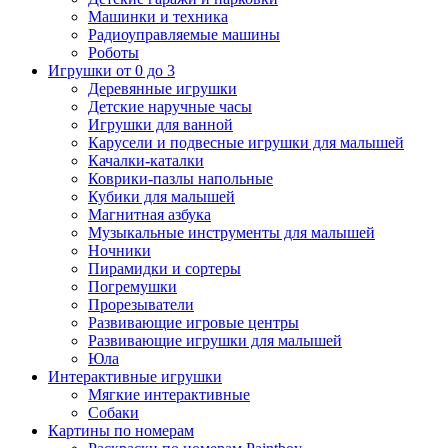
Машинки и техника
Радиоуправляемые машины
Роботы
Игрушки от 0 до 3
Деревянные игрушки
Детские наручные часы
Игрушки для ванной
Карусели и подвесные игрушки для малышей
Качалки-каталки
Коврики-пазлы напольные
Кубики для малышей
Магнитная азбука
Музыкальные инструменты для малышей
Ночники
Пирамидки и сортеры
Погремушки
Прорезыватели
Развивающие игровые центры
Развивающие игрушки для малышей
Юла
Интерактивные игрушки
Мягкие интерактивные
Собаки
Картины по номерам