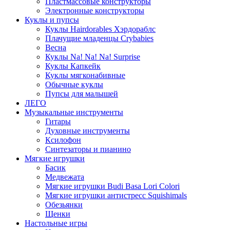
Пластмассовые конструкторы
Электронные конструкторы
Куклы и пупсы
Куклы Hairdorables Хэрдораблс
Плачущие младенцы Crybabies
Весна
Куклы Na! Na! Na! Surprise
Куклы Капкейк
Куклы мягконабивные
Обычные куклы
Пупсы для малышей
ЛЕГО
Музыкальные инструменты
Гитары
Духовные инструменты
Ксилофон
Синтезаторы и пианино
Мягкие игрушки
Басик
Медвежата
Мягкие игрушки Budi Basa Lori Colori
Мягкие игрушки антистресс Squishimals
Обезьянки
Щенки
Настольные игры