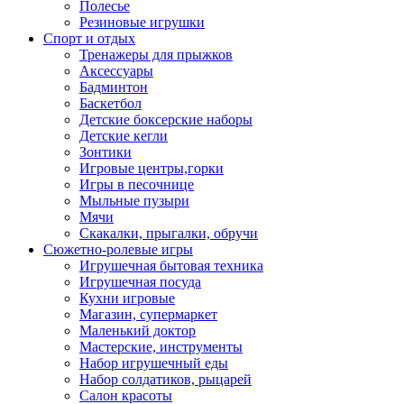
Полесье
Резиновые игрушки
Спорт и отдых
Тренажеры для прыжков
Аксессуары
Бадминтон
Баскетбол
Детские боксерские наборы
Детские кегли
Зонтики
Игровые центры,горки
Игры в песочнице
Мыльные пузыри
Мячи
Скакалки, прыгалки, обручи
Сюжетно-ролевые игры
Игрушечная бытовая техника
Игрушечная посуда
Кухни игровые
Магазин, супермаркет
Маленький доктор
Мастерские, инструменты
Набор игрушечный еды
Набор солдатиков, рыцарей
Салон красоты