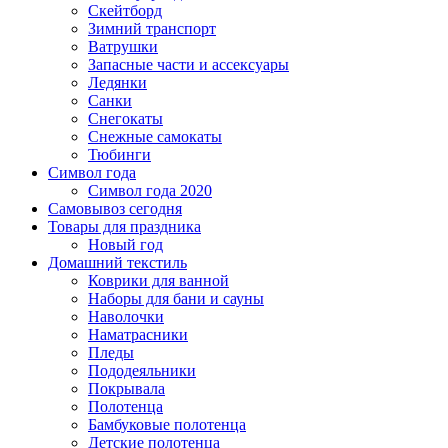
Скейтборд
Зимний транспорт
Ватрушки
Запасные части и ассексуары
Ледянки
Санки
Снегокаты
Снежные самокаты
Тюбинги
Символ года
Символ года 2020
Самовывоз сегодня
Товары для праздника
Новый год
Домашний текстиль
Коврики для ванной
Наборы для бани и сауны
Наволочки
Наматрасники
Пледы
Пододеяльники
Покрывала
Полотенца
Бамбуковые полотенца
Детские полотенца