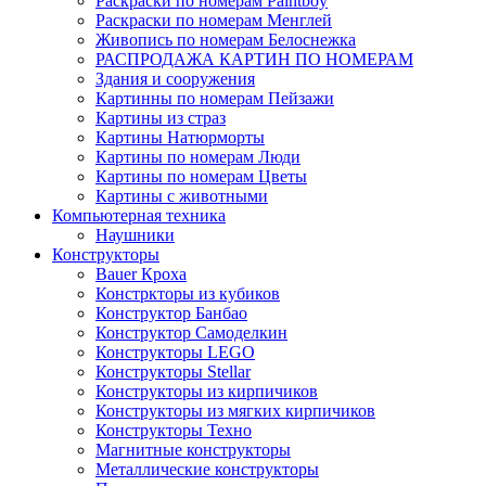
Раскраски по номерам Paintboy
Раскраски по номерам Менглей
Живопись по номерам Белоснежка
РАСПРОДАЖА КАРТИН ПО НОМЕРАМ
Здания и сооружения
Картинны по номерам Пейзажи
Картины из страз
Картины Натюрморты
Картины по номерам Люди
Картины по номерам Цветы
Картины с животными
Компьютерная техника
Наушники
Конструкторы
Bauer Кроха
Констркторы из кубиков
Конструктор Банбао
Конструктор Самоделкин
Конструкторы LEGO
Конструкторы Stellar
Конструкторы из кирпичиков
Конструкторы из мягких кирпичиков
Конструкторы Техно
Магнитные конструкторы
Металлические конструкторы