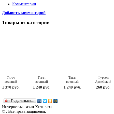
Комментарии
Добавить комментарий
Товары из категории
Тягач
Тягач
Тягач
Фургон
военный
военный
военный
Армейский
Щит с
Щит с
Щит с
22,5х11,5х15
1 370 руб.
1 240 руб.
1 240 руб.
260 руб.
вертолетом
танком
кунгом
238
56х25х26,5
56х21х21,5
57,5х25х21,5
Нордпласт
см. Н-256
см. Н-258
см. Н-257
Поделиться…
Нордпласт
Нордпласт
Нордпласт
Интернет-магазин Хитплаза
© . Все права защищены.