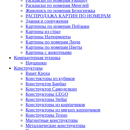
Раскраски по номерам Paintboy
Раскраски по номерам Менглей
Живопись по номерам Белоснежка
РАСПРОДАЖА КАРТИН ПО НОМЕРАМ
Здания и сооружения
Картинны по номерам Пейзажи
Картины из страз
Картины Натюрморты
Картины по номерам Люди
Картины по номерам Цветы
Картины с животными
Компьютерная техника
Наушники
Конструкторы
Bauer Кроха
Констркторы из кубиков
Конструктор Банбао
Конструктор Самоделкин
Конструкторы LEGO
Конструкторы Stellar
Конструкторы из кирпичиков
Конструкторы из мягких кирпичиков
Конструкторы Техно
Магнитные конструкторы
Металлические конструкторы