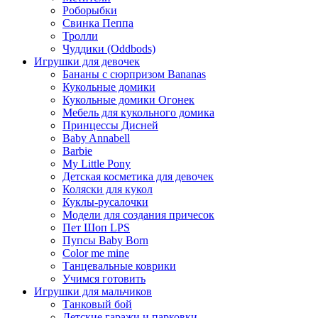
Роборыбки
Свинка Пеппа
Тролли
Чуддики (Oddbods)
Игрушки для девочек
Бананы с сюрпризом Bananas
Кукольные домики
Кукольные домики Огонек
Мебель для кукольного домика
Принцессы Дисней
Baby Annabell
Barbie
My Little Pony
Детская косметика для девочек
Коляски для кукол
Куклы-русалочки
Модели для создания причесок
Пет Шоп LPS
Пупсы Baby Born
Сolor me mine
Танцевальные коврики
Учимся готовить
Игрушки для мальчиков
Танковый бой
Детские гаражи и парковки