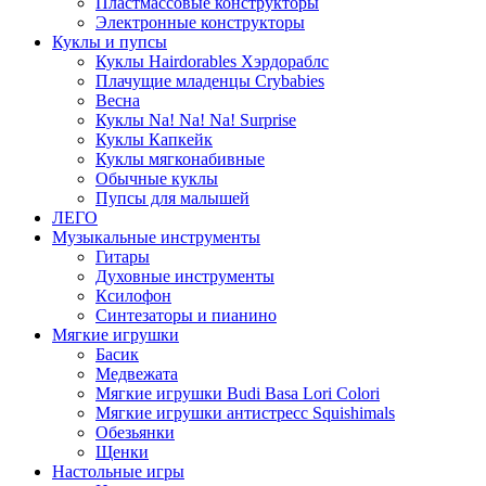
Пластмассовые конструкторы
Электронные конструкторы
Куклы и пупсы
Куклы Hairdorables Хэрдораблс
Плачущие младенцы Crybabies
Весна
Куклы Na! Na! Na! Surprise
Куклы Капкейк
Куклы мягконабивные
Обычные куклы
Пупсы для малышей
ЛЕГО
Музыкальные инструменты
Гитары
Духовные инструменты
Ксилофон
Синтезаторы и пианино
Мягкие игрушки
Басик
Медвежата
Мягкие игрушки Budi Basa Lori Colori
Мягкие игрушки антистресс Squishimals
Обезьянки
Щенки
Настольные игры