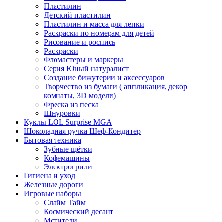
Пластилин
Детский пластилин
Пластилин и масса для лепки
Раскраски по номерам для детей
Рисование и роспись
Раскраски
Фломастеры и маркеры
Серия Юный натуралист
Создание бижутерии и аксессуаров
Творчество из бумаги ( аппликация, декор
комнаты, 3D модели)
Фреска из песка
Шнуровки
Куклы LOL Surprise MGA
Шоколадная ручка Шеф-Кондитер
Бытовая техника
Зубные щётки
Кофемашины
Электрогрили
Гигиена и уход
Железные дороги
Игровые наборы
Слайм Тайм
Космический десант
Мстители