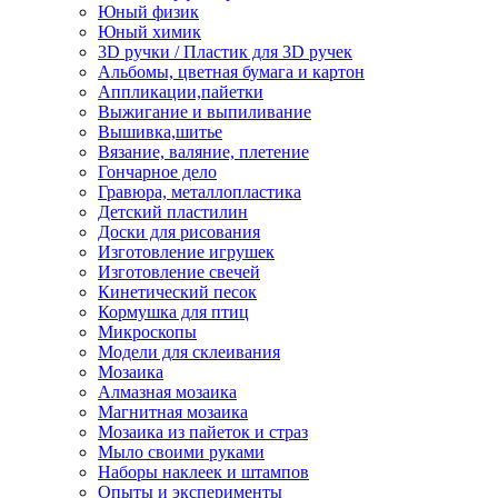
Юный физик
Юный химик
3D ручки / Пластик для 3D ручек
Альбомы, цветная бумага и картон
Аппликации,пайетки
Выжигание и выпиливание
Вышивка,шитье
Вязание, валяние, плетение
Гончарное дело
Гравюра, металлопластика
Детский пластилин
Доски для рисования
Изготовление игрушек
Изготовление свечей
Кинетический песок
Кормушка для птиц
Микроскопы
Модели для склеивания
Мозаика
Алмазная мозаика
Магнитная мозаика
Мозаика из пайеток и страз
Мыло своими руками
Наборы наклеек и штампов
Опыты и эксперименты