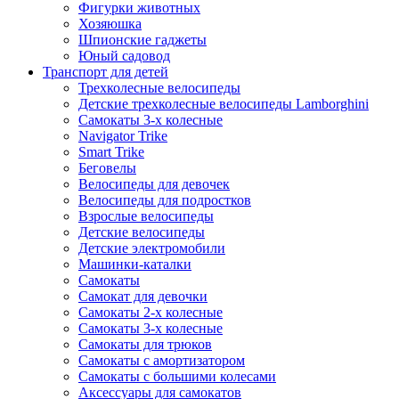
Фигурки животных
Хозяюшка
Шпионские гаджеты
Юный садовод
Транспорт для детей
Трехколесные велосипеды
Детские трехколесные велосипеды Lamborghini
Самокаты 3-х колесные
Navigator Trike
Smart Trike
Беговелы
Велосипеды для девочек
Велосипеды для подростков
Взрослые велосипеды
Детские велосипеды
Детские электромобили
Машинки-каталки
Самокаты
Самокат для девочки
Самокаты 2-х колесные
Самокаты 3-х колесные
Самокаты для трюков
Самокаты с амортизатором
Самокаты с большими колесами
Аксессуары для самокатов