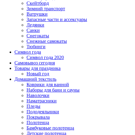
Скейтборд
Зимний транспорт
Ватрушки
Запасные части и ассексуары
Ледянки
Санки
Снегокаты
Снежные самокаты
Тюбинги
Символ года
Символ года 2020
Самовывоз сегодня
Товары для праздника
Новый год
Домашний текстиль
Коврики для ванной
Наборы для бани и сауны
Наволочки
Наматрасники
Пледы
Пододеяльники
Покрывала
Полотенца
Бамбуковые полотенца
Детские полотенца