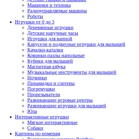
Машинки и техника
Радиоуправляемые машины
Роботы
Игрушки от 0 до 3
Деревянные игрушки
Детские наручные часы
Игрушки для ванной
Карусели и подвесные игрушки для малышей
Качалки-каталки
Коврики-пазлы напольные
Кубики для малышей
Магнитная азбука
Музыкальные инструменты для малышей
Ночники
Пирамидки и сортеры
Погремушки
Прорезыватели
Развивающие игровые центры
Развивающие игрушки для малышей
Юла
Интерактивные игрушки
Мягкие интерактивные
Собаки
Картины по номерам