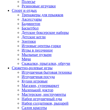
Полесье
Резиновые игрушки
Спорт и отдых
Тренажеры для прыжков
Аксессуары
Бадминтон
Баскетбол
Детские боксерские наборы
Детские кегли
Зонтики
Игровые центры,горки
Игры в песочнице
Мыльные пузыри
Мячи
Скакалки, прыгалки, обручи
Сюжетно-ролевые игры
Игрушечная бытовая техника
Игрушечная посуда
Кухни игровые
Магазин, супермаркет
Маленький доктор
Мастерские, инструменты
Набор игрушечный еды
Набор солдатиков, рыцарей
Салон красоты