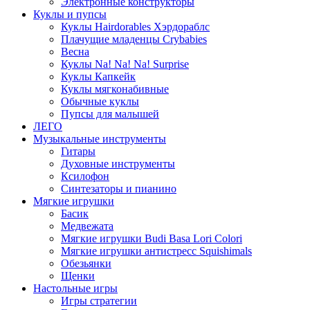
Электронные конструкторы
Куклы и пупсы
Куклы Hairdorables Хэрдораблс
Плачущие младенцы Crybabies
Весна
Куклы Na! Na! Na! Surprise
Куклы Капкейк
Куклы мягконабивные
Обычные куклы
Пупсы для малышей
ЛЕГО
Музыкальные инструменты
Гитары
Духовные инструменты
Ксилофон
Синтезаторы и пианино
Мягкие игрушки
Басик
Медвежата
Мягкие игрушки Budi Basa Lori Colori
Мягкие игрушки антистресс Squishimals
Обезьянки
Щенки
Настольные игры
Игры стратегии