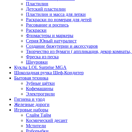
Пластилин
Детский пластилин
Пластилин и масса для лепки
Раскраски по номерам для детей
Рисование и роспись
Раскраски
Фломастеры и маркеры
Серия Юный натуралист
Создание бижутерии и аксессуаров
Творчество из бумаги ( аппликация, декор комнаты,
Фреска из песка
Шнуровки
Куклы LOL Surprise MGA
Шоколадная ручка Шеф-Кондитер
Бытовая техника
Зубные щётки
Кофемашины
Электрогрили
Гигиена и уход
Железные дороги
Игровые наборы
Слайм Тайм
Космический десант
Мстители
Роборыбки