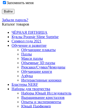
Запомнить меня
Забыли пароль?
Каталог товаров
ЧЁРНАЯ ПЯТНИЦА
Куклы Poopsie Slime Surprise
Символ года 2021
Обучение и развитие
Обучающие плакаты
Пазлы
Макси пазлы
Объемные 3D пазлы
Рюкзаки/Сумки/Чемоданы
Обучающие книги
Азбука
Интерактивные книжки
Бластеры NERF
Наборы для творчества
Наборы Юный Исследователь
Выращивание кристаллов
Опыты и эксперименты
Юный Парфюмер