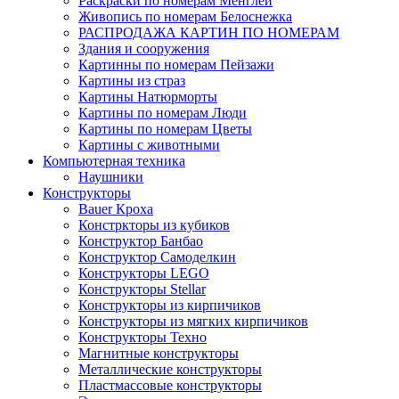
Раскраски по номерам Менглей
Живопись по номерам Белоснежка
РАСПРОДАЖА КАРТИН ПО НОМЕРАМ
Здания и сооружения
Картинны по номерам Пейзажи
Картины из страз
Картины Натюрморты
Картины по номерам Люди
Картины по номерам Цветы
Картины с животными
Компьютерная техника
Наушники
Конструкторы
Bauer Кроха
Констркторы из кубиков
Конструктор Банбао
Конструктор Самоделкин
Конструкторы LEGO
Конструкторы Stellar
Конструкторы из кирпичиков
Конструкторы из мягких кирпичиков
Конструкторы Техно
Магнитные конструкторы
Металлические конструкторы
Пластмассовые конструкторы