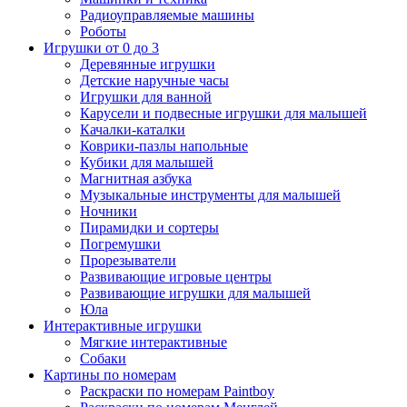
Радиоуправляемые машины
Роботы
Игрушки от 0 до 3
Деревянные игрушки
Детские наручные часы
Игрушки для ванной
Карусели и подвесные игрушки для малышей
Качалки-каталки
Коврики-пазлы напольные
Кубики для малышей
Магнитная азбука
Музыкальные инструменты для малышей
Ночники
Пирамидки и сортеры
Погремушки
Прорезыватели
Развивающие игровые центры
Развивающие игрушки для малышей
Юла
Интерактивные игрушки
Мягкие интерактивные
Собаки
Картины по номерам
Раскраски по номерам Paintboy