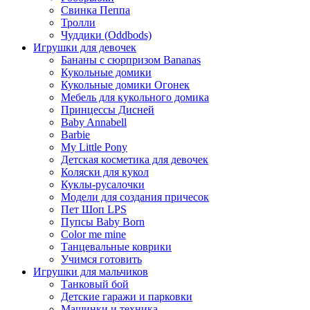
Свинка Пеппа
Тролли
Чуддики (Oddbods)
Игрушки для девочек
Бананы с сюрпризом Bananas
Кукольные домики
Кукольные домики Огонек
Мебель для кукольного домика
Принцессы Дисней
Baby Annabell
Barbie
My Little Pony
Детская косметика для девочек
Коляски для кукол
Куклы-русалочки
Модели для создания причесок
Пет Шоп LPS
Пупсы Baby Born
Сolor me mine
Танцевальные коврики
Учимся готовить
Игрушки для мальчиков
Танковый бой
Детские гаражи и парковки
Машинки и техника