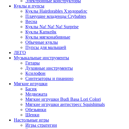
Электронные конструкторы
Куклы и пупсы
Куклы Hairdorables Хэрдораблс
Плачущие младенцы Crybabies
Весна
Куклы Na! Na! Na! Surprise
Куклы Капкейк
Куклы мягконабивные
Обычные куклы
Пупсы для малышей
ЛЕГО
Музыкальные инструменты
Гитары
Духовные инструменты
Ксилофон
Синтезаторы и пианино
Мягкие игрушки
Басик
Медвежата
Мягкие игрушки Budi Basa Lori Colori
Мягкие игрушки антистресс Squishimals
Обезьянки
Щенки
Настольные игры
Игры стратегии