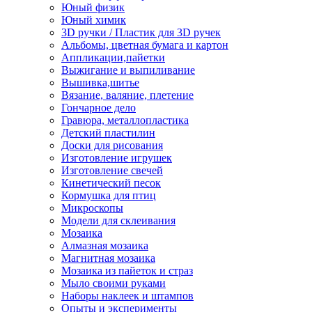
Юный физик
Юный химик
3D ручки / Пластик для 3D ручек
Альбомы, цветная бумага и картон
Аппликации,пайетки
Выжигание и выпиливание
Вышивка,шитье
Вязание, валяние, плетение
Гончарное дело
Гравюра, металлопластика
Детский пластилин
Доски для рисования
Изготовление игрушек
Изготовление свечей
Кинетический песок
Кормушка для птиц
Микроскопы
Модели для склеивания
Мозаика
Алмазная мозаика
Магнитная мозаика
Мозаика из пайеток и страз
Мыло своими руками
Наборы наклеек и штампов
Опыты и эксперименты