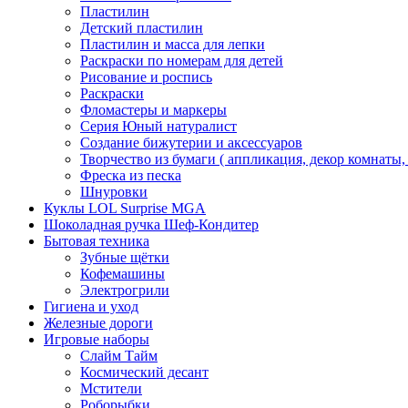
Пластилин
Детский пластилин
Пластилин и масса для лепки
Раскраски по номерам для детей
Рисование и роспись
Раскраски
Фломастеры и маркеры
Серия Юный натуралист
Создание бижутерии и аксессуаров
Творчество из бумаги ( аппликация, декор комнаты,
Фреска из песка
Шнуровки
Куклы LOL Surprise MGA
Шоколадная ручка Шеф-Кондитер
Бытовая техника
Зубные щётки
Кофемашины
Электрогрили
Гигиена и уход
Железные дороги
Игровые наборы
Слайм Тайм
Космический десант
Мстители
Роборыбки