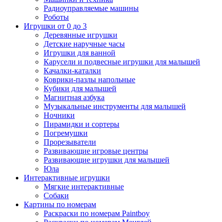
Радиоуправляемые машины
Роботы
Игрушки от 0 до 3
Деревянные игрушки
Детские наручные часы
Игрушки для ванной
Карусели и подвесные игрушки для малышей
Качалки-каталки
Коврики-пазлы напольные
Кубики для малышей
Магнитная азбука
Музыкальные инструменты для малышей
Ночники
Пирамидки и сортеры
Погремушки
Прорезыватели
Развивающие игровые центры
Развивающие игрушки для малышей
Юла
Интерактивные игрушки
Мягкие интерактивные
Собаки
Картины по номерам
Раскраски по номерам Paintboy