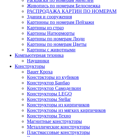
Раскраски по номерам Менглей
Живопись по номерам Белоснежка
РАСПРОДАЖА КАРТИН ПО НОМЕРАМ
Здания и сооружения
Картинны по номерам Пейзажи
Картины из страз
Картины Натюрморты
Картины по номерам Люди
Картины по номерам Цветы
Картины с животными
Компьютерная техника
Наушники
Конструкторы
Bauer Кроха
Констркторы из кубиков
Конструктор Банбао
Конструктор Самоделкин
Конструкторы LEGO
Конструкторы Stellar
Конструкторы из кирпичиков
Конструкторы из мягких кирпичиков
Конструкторы Техно
Магнитные конструкторы
Металлические конструкторы
Пластмассовые конструкторы