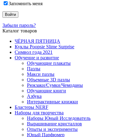
Запомнить меня
Забыли пароль?
Каталог товаров
ЧЁРНАЯ ПЯТНИЦА
Куклы Poopsie Slime Surprise
Символ года 2021
Обучение и развитие
Обучающие плакаты
Пазлы
Макси пазлы
Объемные 3D пазлы
Рюкзаки/Сумки/Чемоданы
Обучающие книги
Азбука
Интерактивные книжки
Бластеры NERF
Наборы для творчества
Наборы Юный Исследователь
Выращивание кристаллов
Опыты и эксперименты
Юный Парфюмер