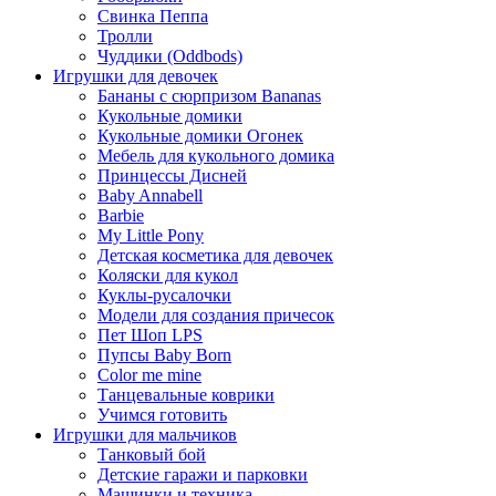
Свинка Пеппа
Тролли
Чуддики (Oddbods)
Игрушки для девочек
Бананы с сюрпризом Bananas
Кукольные домики
Кукольные домики Огонек
Мебель для кукольного домика
Принцессы Дисней
Baby Annabell
Barbie
My Little Pony
Детская косметика для девочек
Коляски для кукол
Куклы-русалочки
Модели для создания причесок
Пет Шоп LPS
Пупсы Baby Born
Сolor me mine
Танцевальные коврики
Учимся готовить
Игрушки для мальчиков
Танковый бой
Детские гаражи и парковки
Машинки и техника