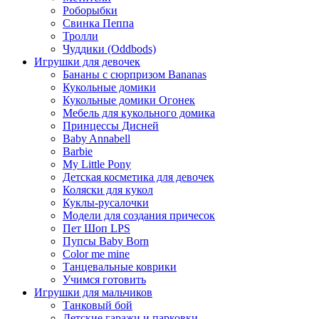
Роборыбки
Свинка Пеппа
Тролли
Чуддики (Oddbods)
Игрушки для девочек
Бананы с сюрпризом Bananas
Кукольные домики
Кукольные домики Огонек
Мебель для кукольного домика
Принцессы Дисней
Baby Annabell
Barbie
My Little Pony
Детская косметика для девочек
Коляски для кукол
Куклы-русалочки
Модели для создания причесок
Пет Шоп LPS
Пупсы Baby Born
Сolor me mine
Танцевальные коврики
Учимся готовить
Игрушки для мальчиков
Танковый бой
Детские гаражи и парковки