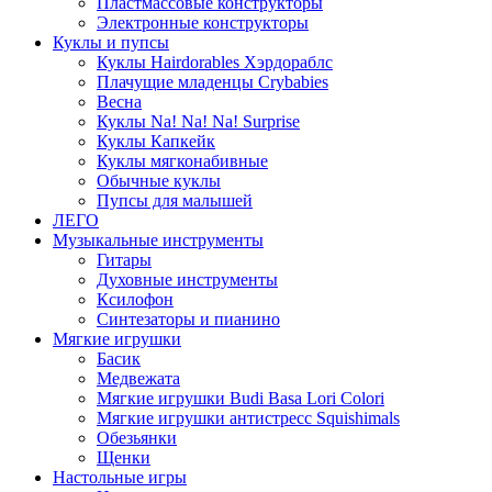
Пластмассовые конструкторы
Электронные конструкторы
Куклы и пупсы
Куклы Hairdorables Хэрдораблс
Плачущие младенцы Crybabies
Весна
Куклы Na! Na! Na! Surprise
Куклы Капкейк
Куклы мягконабивные
Обычные куклы
Пупсы для малышей
ЛЕГО
Музыкальные инструменты
Гитары
Духовные инструменты
Ксилофон
Синтезаторы и пианино
Мягкие игрушки
Басик
Медвежата
Мягкие игрушки Budi Basa Lori Colori
Мягкие игрушки антистресс Squishimals
Обезьянки
Щенки
Настольные игры