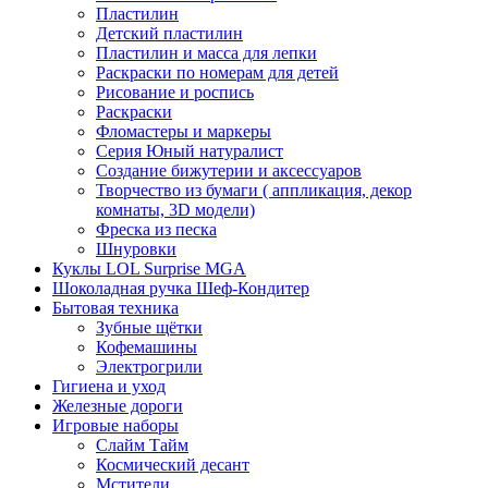
Пластилин
Детский пластилин
Пластилин и масса для лепки
Раскраски по номерам для детей
Рисование и роспись
Раскраски
Фломастеры и маркеры
Серия Юный натуралист
Создание бижутерии и аксессуаров
Творчество из бумаги ( аппликация, декор
комнаты, 3D модели)
Фреска из песка
Шнуровки
Куклы LOL Surprise MGA
Шоколадная ручка Шеф-Кондитер
Бытовая техника
Зубные щётки
Кофемашины
Электрогрили
Гигиена и уход
Железные дороги
Игровые наборы
Слайм Тайм
Космический десант
Мстители