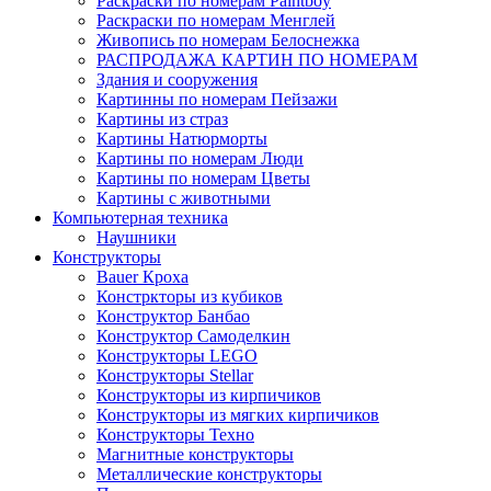
Раскраски по номерам Paintboy
Раскраски по номерам Менглей
Живопись по номерам Белоснежка
РАСПРОДАЖА КАРТИН ПО НОМЕРАМ
Здания и сооружения
Картинны по номерам Пейзажи
Картины из страз
Картины Натюрморты
Картины по номерам Люди
Картины по номерам Цветы
Картины с животными
Компьютерная техника
Наушники
Конструкторы
Bauer Кроха
Констркторы из кубиков
Конструктор Банбао
Конструктор Самоделкин
Конструкторы LEGO
Конструкторы Stellar
Конструкторы из кирпичиков
Конструкторы из мягких кирпичиков
Конструкторы Техно
Магнитные конструкторы
Металлические конструкторы