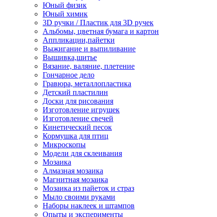
Юный физик
Юный химик
3D ручки / Пластик для 3D ручек
Альбомы, цветная бумага и картон
Аппликации,пайетки
Выжигание и выпиливание
Вышивка,шитье
Вязание, валяние, плетение
Гончарное дело
Гравюра, металлопластика
Детский пластилин
Доски для рисования
Изготовление игрушек
Изготовление свечей
Кинетический песок
Кормушка для птиц
Микроскопы
Модели для склеивания
Мозаика
Алмазная мозаика
Магнитная мозаика
Мозаика из пайеток и страз
Мыло своими руками
Наборы наклеек и штампов
Опыты и эксперименты