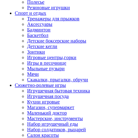
Полесье
Резиновые игрушки
Спорт и отдых
Тренажеры для прыжков
Аксессуары
Бадминтон
Баскетбол
Детские боксерские наборы
Детские кегли
Зонтики
Игровые центры,горки
Игры в песочнице
Мыльные пузыри
Мячи
Скакалки, прыгалки, обручи
Сюжетно-ролевые игры
Игрушечная бытовая техника
Игрушечная посуда
Кухни игровые
Магазин, супермаркет
Маленький доктор
Мастерские, инструменты
Набор игрушечный еды
Набор солдатиков, рыцарей
Салон красоты