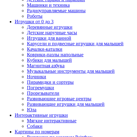
Машинки и техника
Радиоуправляемые машины
Роботы
Игрушки от 0 до 3
Деревянные игрушки
Детские наручные часы
Игрушки для ванной
Карусели и подвесные игрушки для малышей
Качалки-каталки
Коврики-пазлы напольные
Кубики для малышей
Магнитная азбука
Музыкальные инструменты для малышей
Ночники
Пирамидки и сортеры
Погремушки
Прорезыватели
Развивающие игровые центры
Развивающие игрушки для малышей
Юла
Интерактивные игрушки
Мягкие интерактивные
Собаки
Картины по номерам