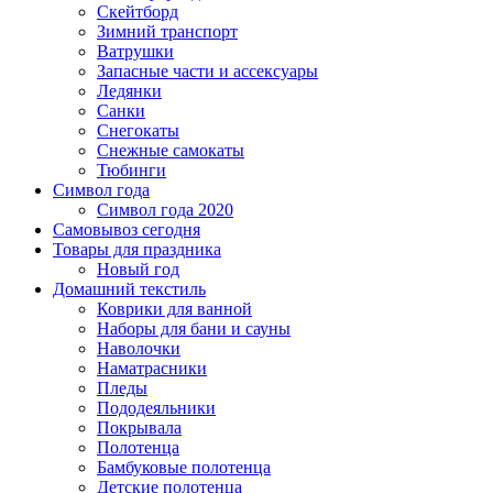
Скейтборд
Зимний транспорт
Ватрушки
Запасные части и ассексуары
Ледянки
Санки
Снегокаты
Снежные самокаты
Тюбинги
Символ года
Символ года 2020
Самовывоз сегодня
Товары для праздника
Новый год
Домашний текстиль
Коврики для ванной
Наборы для бани и сауны
Наволочки
Наматрасники
Пледы
Пододеяльники
Покрывала
Полотенца
Бамбуковые полотенца
Детские полотенца