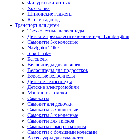
Фигурки животных
Хозяюшка
Шпионские гаджеты
Юный садовод
Транспорт для детей
Трехколесные велосипеды
Детские трехколесные велосипеды Lamborghini
Самокаты 3-х колесные
Navigator Trike
Smart Trike
Беговелы
Велосипеды для девочек
Велосипеды для подростков
Взрослые велосипеды
Детские велосипеды
Детские электромобили
Машинки-каталки
Самокаты
Самокат для девочки
Самокаты 2-х колесные
Самокаты 3-х колесные
Самокаты для трюков
Самокаты с амортизатором
Самокаты с большими колесами
Аксессуары для самокатов