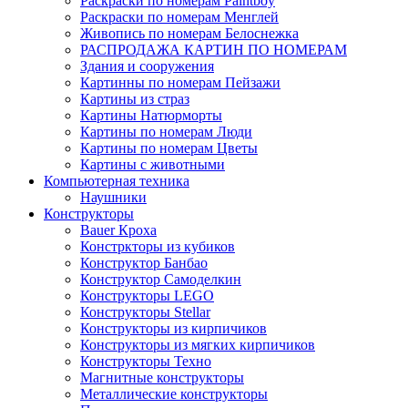
Раскраски по номерам Paintboy
Раскраски по номерам Менглей
Живопись по номерам Белоснежка
РАСПРОДАЖА КАРТИН ПО НОМЕРАМ
Здания и сооружения
Картинны по номерам Пейзажи
Картины из страз
Картины Натюрморты
Картины по номерам Люди
Картины по номерам Цветы
Картины с животными
Компьютерная техника
Наушники
Конструкторы
Bauer Кроха
Констркторы из кубиков
Конструктор Банбао
Конструктор Самоделкин
Конструкторы LEGO
Конструкторы Stellar
Конструкторы из кирпичиков
Конструкторы из мягких кирпичиков
Конструкторы Техно
Магнитные конструкторы
Металлические конструкторы