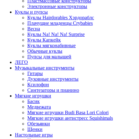
Пластмассовые конструкторы
Электронные конструкторы
Куклы и пупсы
Куклы Hairdorables Хэрдораблс
Плачущие младенцы Crybabies
Весна
Куклы Na! Na! Na! Surprise
Куклы Капкейк
Куклы мягконабивные
Обычные куклы
Пупсы для малышей
ЛЕГО
Музыкальные инструменты
Гитары
Духовные инструменты
Ксилофон
Синтезаторы и пианино
Мягкие игрушки
Басик
Медвежата
Мягкие игрушки Budi Basa Lori Colori
Мягкие игрушки антистресс Squishimals
Обезьянки
Щенки
Настольные игры