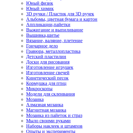
Юный физик
Юный химик
3D ручки / Пластик для 3D ручек
Альбомы, цветная бумага и картон
Аппликации,пайетки
Выжигание и выпиливание
Вышивка,шитье
Вязание, валяние, плетение
Гончарное дело
Гравюра, металлопластика
Детский пластилин
Доски для рисования
Изготовление игрушек
Изготовление свечей
Кинетический песок
Кормушка для птиц
Микроскопы
Модели для склеивания
Мозаика
Алмазная мозаика
Магнитная мозаика
Мозаика из пайеток и страз
Мыло своими руками
Наборы наклеек и штампов
Опыты и эксперименты