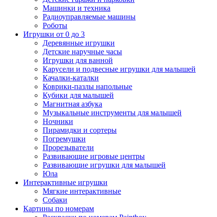
Машинки и техника
Радиоуправляемые машины
Роботы
Игрушки от 0 до 3
Деревянные игрушки
Детские наручные часы
Игрушки для ванной
Карусели и подвесные игрушки для малышей
Качалки-каталки
Коврики-пазлы напольные
Кубики для малышей
Магнитная азбука
Музыкальные инструменты для малышей
Ночники
Пирамидки и сортеры
Погремушки
Прорезыватели
Развивающие игровые центры
Развивающие игрушки для малышей
Юла
Интерактивные игрушки
Мягкие интерактивные
Собаки
Картины по номерам