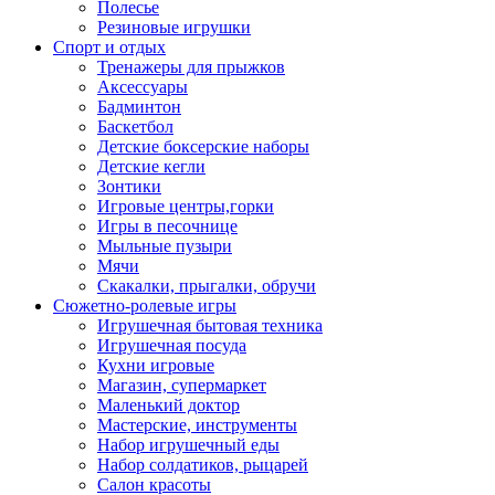
Полесье
Резиновые игрушки
Спорт и отдых
Тренажеры для прыжков
Аксессуары
Бадминтон
Баскетбол
Детские боксерские наборы
Детские кегли
Зонтики
Игровые центры,горки
Игры в песочнице
Мыльные пузыри
Мячи
Скакалки, прыгалки, обручи
Сюжетно-ролевые игры
Игрушечная бытовая техника
Игрушечная посуда
Кухни игровые
Магазин, супермаркет
Маленький доктор
Мастерские, инструменты
Набор игрушечный еды
Набор солдатиков, рыцарей
Салон красоты