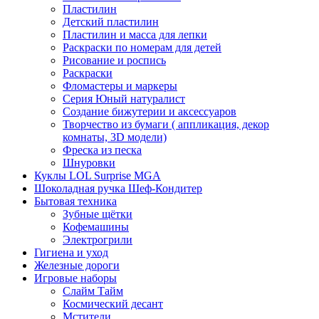
Пластилин
Детский пластилин
Пластилин и масса для лепки
Раскраски по номерам для детей
Рисование и роспись
Раскраски
Фломастеры и маркеры
Серия Юный натуралист
Создание бижутерии и аксессуаров
Творчество из бумаги ( аппликация, декор
комнаты, 3D модели)
Фреска из песка
Шнуровки
Куклы LOL Surprise MGA
Шоколадная ручка Шеф-Кондитер
Бытовая техника
Зубные щётки
Кофемашины
Электрогрили
Гигиена и уход
Железные дороги
Игровые наборы
Слайм Тайм
Космический десант
Мстители