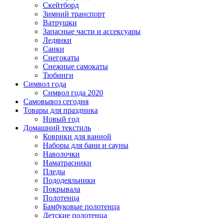
Скейтборд
Зимний транспорт
Ватрушки
Запасные части и ассексуары
Ледянки
Санки
Снегокаты
Снежные самокаты
Тюбинги
Символ года
Символ года 2020
Самовывоз сегодня
Товары для праздника
Новый год
Домашний текстиль
Коврики для ванной
Наборы для бани и сауны
Наволочки
Наматрасники
Пледы
Пододеяльники
Покрывала
Полотенца
Бамбуковые полотенца
Детские полотенца