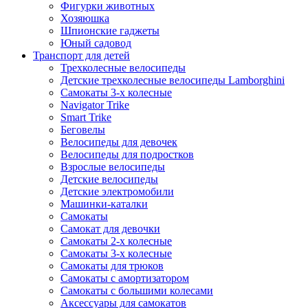
Фигурки животных
Хозяюшка
Шпионские гаджеты
Юный садовод
Транспорт для детей
Трехколесные велосипеды
Детские трехколесные велосипеды Lamborghini
Самокаты 3-х колесные
Navigator Trike
Smart Trike
Беговелы
Велосипеды для девочек
Велосипеды для подростков
Взрослые велосипеды
Детские велосипеды
Детские электромобили
Машинки-каталки
Самокаты
Самокат для девочки
Самокаты 2-х колесные
Самокаты 3-х колесные
Самокаты для трюков
Самокаты с амортизатором
Самокаты с большими колесами
Аксессуары для самокатов