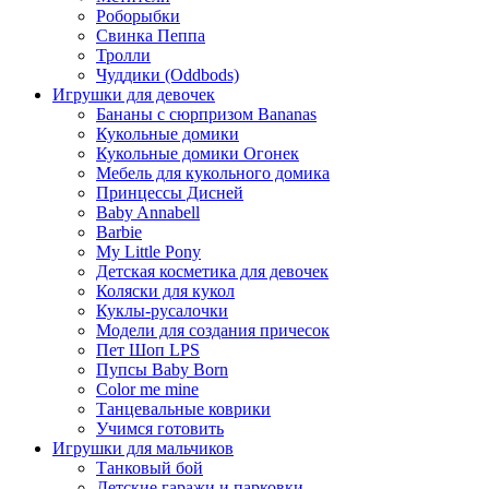
Роборыбки
Свинка Пеппа
Тролли
Чуддики (Oddbods)
Игрушки для девочек
Бананы с сюрпризом Bananas
Кукольные домики
Кукольные домики Огонек
Мебель для кукольного домика
Принцессы Дисней
Baby Annabell
Barbie
My Little Pony
Детская косметика для девочек
Коляски для кукол
Куклы-русалочки
Модели для создания причесок
Пет Шоп LPS
Пупсы Baby Born
Сolor me mine
Танцевальные коврики
Учимся готовить
Игрушки для мальчиков
Танковый бой
Детские гаражи и парковки