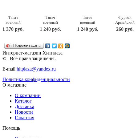
Тягач
Тягач
Тягач
Фургон
военный
военный
военный
Армейский
Щит с
Щит с
Щит с
22,5х11,5х15
1 370 руб.
1 240 руб.
1 240 руб.
260 руб.
вертолетом
танком
кунгом
238
56х25х26,5
56х21х21,5
57,5х25х21,5
Нордпласт
см. Н-256
см. Н-258
см. Н-257
Поделиться…
Нордпласт
Нордпласт
Нордпласт
Интернет-магазин Хитплаза
© . Все права защищены.
E-mail:
hitplaza@yandex.ru
Политика конфиденциальности
О магазине
О компании
Каталог
Доставка
Новости
Гарантия
Помощь